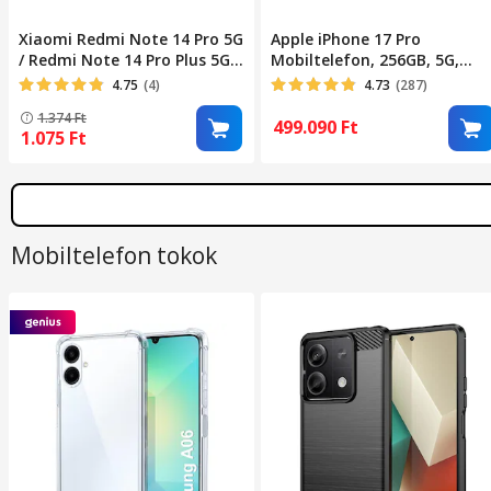
Xiaomi Redmi Note 14 Pro 5G
Apple iPhone 17 Pro
/ Redmi Note 14 Pro Plus 5G
Mobiltelefon, 256GB, 5G,
kompatibilis telefontok,
Mélykék
4.75
(4)
4.73
(287)
könyvtok, bankkártyatartós,
1.374
Ft
mágneszáras, fekete, Smart
499.090
Ft
1.075
Ft
Magneto
Mobiltelefon tokok