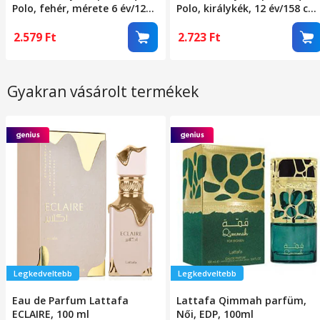
Polo, fehér, mérete 6 év/122
Polo, királykék, 12 év/158 cm
cm
méret
2.579
Ft
2.723
Ft
Gyakran vásárolt termékek
Legkedveltebb
Legkedveltebb
Eau de Parfum Lattafa
Lattafa Qimmah parfüm,
ECLAIRE, 100 ml
Női, EDP, 100ml