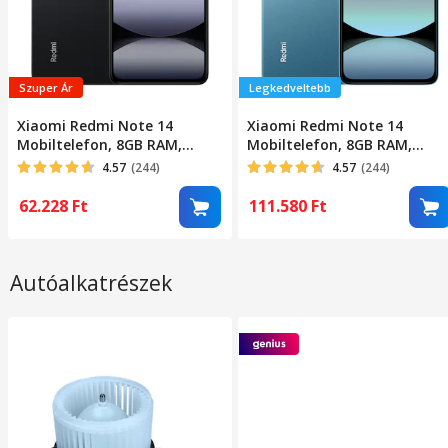
Szuper Ár
Legkedveltebb
Xiaomi Redmi Note 14
Xiaomi Redmi Note 14
Mobiltelefon, 8GB RAM,
Mobiltelefon, 8GB RAM,
256GB, Éjfekete
256GB, Kék
4.57
(244)
4.57
(244)
62.228
Ft
111.580
Ft
Autóalkatrészek