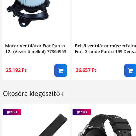
Motor Ventilátor Fiat Punto
Belső ventilátor műszerfalr
12- (Vezérlő nélkül) 77364953
Fiat Grande Punto 199 Dens
Dea09047
25.192
Ft
26.657
Ft
Okosóra kiegészítők