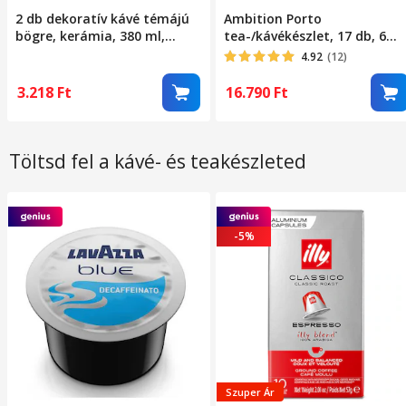
2 db dekoratív kávé témájú
Ambition Porto
bögre, kerámia, 380 ml,
tea-/kávékészlet, 17 db, 6
sötétbarna, 9,5x9x7,5 cm
személyes, Porcelán, Fehér
4.92
(12)
3.218
Ft
16.790
Ft
Töltsd fel a kávé- és teakészleted
-5%
Szuper Ár