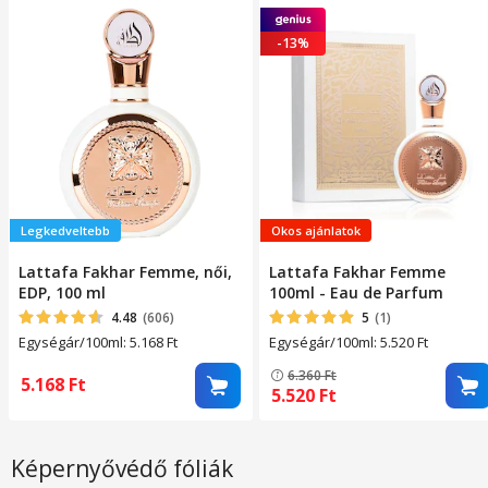
-13%
Legkedveltebb
Okos ajánlatok
Lattafa Fakhar Femme, női,
Lattafa Fakhar Femme
EDP, 100 ml
100ml - Eau de Parfum
4.48
(606)
5
(1)
Egységár/100ml: 5.168
Ft
Egységár/100ml: 5.520
Ft
6.360
Ft
5.168
Ft
5.520
Ft
Képernyővédő fóliák