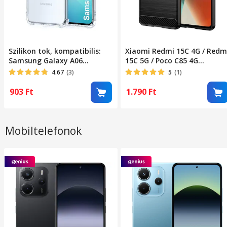
Szilikon tok, kompatibilis:
Xiaomi Redmi 15C 4G / Redm
Samsung Galaxy A06
15C 5G / Poco C85 4G
ütésálló átlátszó
kompatibilis szilikon
4.67
(3)
5
(1)
hátlaptok, karbon mintás,
fekete, Carbon case
903
Ft
1.790
Ft
Mobiltelefonok