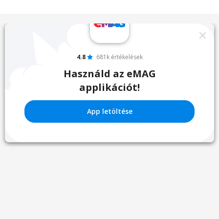
4.8
681k értékelések
Használd az eMAG
applikációt!
App letöltése