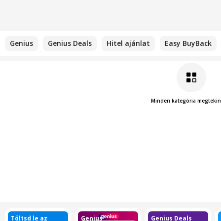
Genius
Genius Deals
Hitel ajánlat
Easy BuyBack
Minden kategória megtekin
Töltsd le az
Genius
Genius Deals