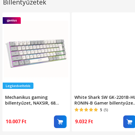
Billentyűzetek
Legkedveltebb
Mechanikus gaming
White Shark SW GK-2201B-H
billentyűzet, NAXSIR, 68
RONIN-B Gamer billentyűzet
gomb, RGB világítás,
68 gomb, Magyar kiosztás,
5
(5)
ergonomikus, USB Type-C,
Fekete
double-shot ABS billentyűzet
10.007
Ft
9.032
Ft
sapkák, szürke/fehér