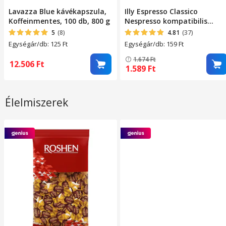
Lavazza Blue kávékapszula,
Illy Espresso Classico
Koffeinmentes, 100 db, 800 g
Nespresso kompatibilis
kávékapszula, 10 db, 57 g
5
(8)
4.81
(37)
Egységár/db: 125
Ft
Egységár/db: 159
Ft
1.674
Ft
12.506
Ft
1.589
Ft
Élelmiszerek