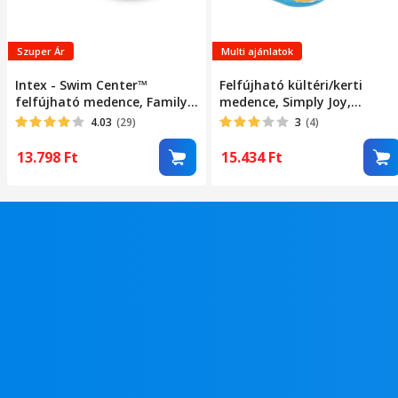
Szuper Ár
Multi ajánlatok
Intex - Swim Center™
Felfújható kültéri/kerti
felfújható medence, Family
medence, Simply Joy,
pool, 262 x 175 x 56 cm
felnőtteknek vagy
4.03
(29)
3
(4)
gyerekeknek, felfújható
puha padlóval, méretek 180
13.798
Ft
15.434
Ft
x 135 x 55 cm, 3 felfújható
gyűrűvel, téglalap alakú,
egyszerű és gyors telepítés,
ellenálló PVC, 3 éves kortól