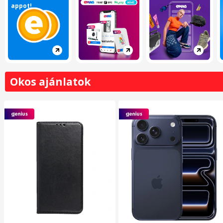
appot!
Okos ajánlatok