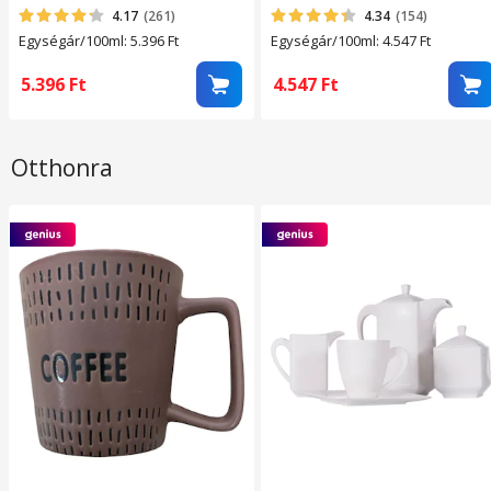
4.17
(261)
4.34
(154)
Egységár/100ml: 5.396
Ft
Egységár/100ml: 4.547
Ft
5.396
Ft
4.547
Ft
Otthonra