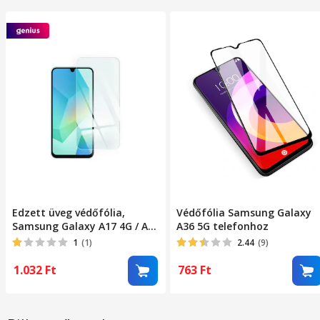
Edzett üveg védőfólia,
Védőfólia Samsung Galaxy
Samsung Galaxy A17 4G / A17
A36 5G telefonhoz
5G / A16 4G / A16 5G / M16 5G
1
(1)
2.44
(9)
kompatibilis
1.032
Ft
763
Ft