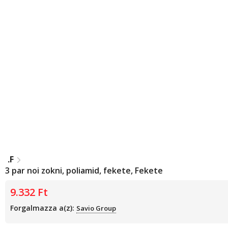
4F
3 par noi zokni, poliamid, fekete, Fekete
9.332
Ft
Forgalmazza a(z):
Savio Group