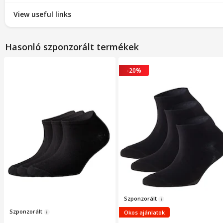
View useful links
Hasonló szponzorált termékek
-20%
Szponzorál
t
Szponzorá
lt
Okos ajánlatok