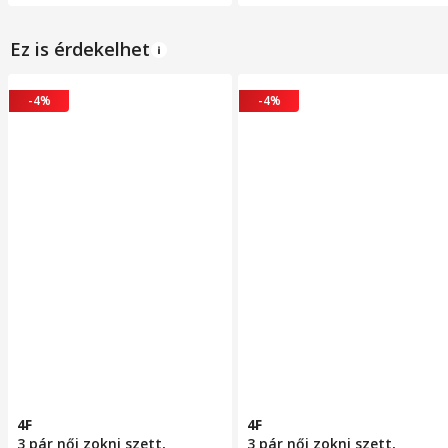
Ez is érdekelhet
-4%
-4%
4F
4F
3 pár női zokni szett,
3 pár női zokni szett,