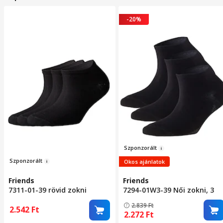
-20%
Szponzo
r
á
lt
Szponzorál
t
Okos ajánlatok
Friends
Friends
7311-01-39 rövid zokni
7294-01W3-39 Női zokni, 3
készlet, 3 pár,
pár fekete 39-42
2.839
Ft
pamut/elasztán, 39-42 EU,
2.542
Ft
2.272
Ft
fekete