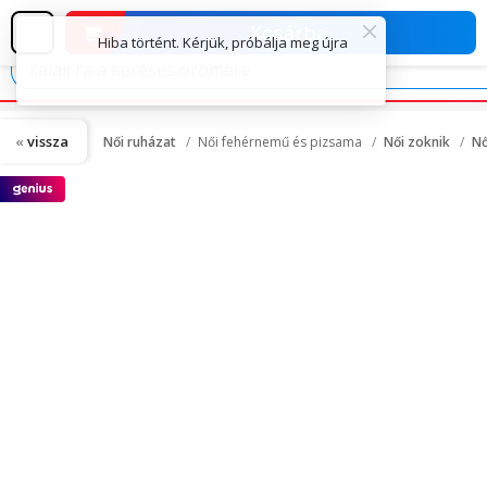
Kosárba
vissza
Női ruházat
Női fehérnemű és pizsama
Női zoknik
Nő