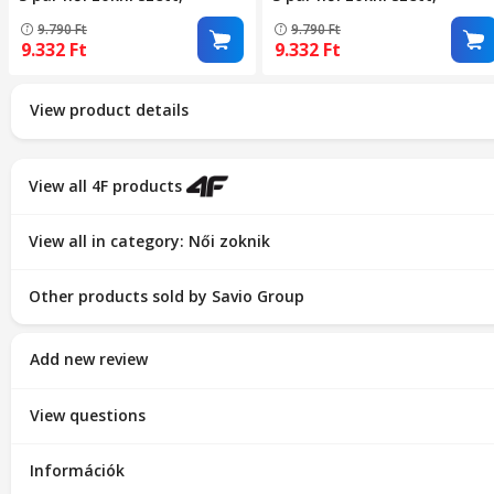
poliamid, többszínű, 39-42
poliamid, többszínű, 39-42
9.790
Ft
9.790
Ft
EU
EU
9.332
Ft
9.332
Ft
View product details
View all 4F products
View all in category: Női zoknik
Other products sold by Savio Group
Add new review
View questions
Információk