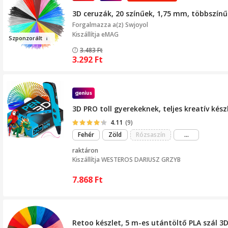
3D ceruzák, 20 színűek, 1,75 mm, többszín
Forgalmazza a(z)
Swjoyol
Kiszállítja eMAG
Szp
onzorált
3.483
Ft
3.292
Ft
3D PRO toll gyerekeknek, teljes kreatív kés
4.11
(9)
még
Fehér
Zöld
Rózsaszín
...
több
raktáron
Kiszállítja
WESTEROS DARIUSZ GRZYB
7.868
Ft
Retoo készlet, 5 m-es utántöltő PLA szál 3