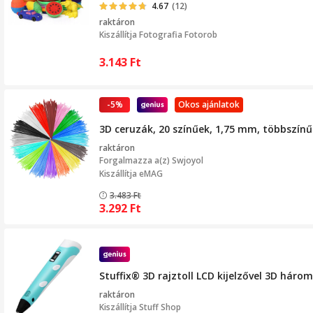
4.67
(12)
raktáron
Kiszállítja
Fotografia Fotorob
3.143
Ft
-5%
Okos ajánlatok
3D ceruzák, 20 színűek, 1,75 mm, többszín
raktáron
Forgalmazza a(z)
Swjoyol
Kiszállítja eMAG
3.483
Ft
3.292
Ft
Stuffix® 3D rajztoll LCD kijelzővel 3D hár
raktáron
Kiszállítja
Stuff Shop