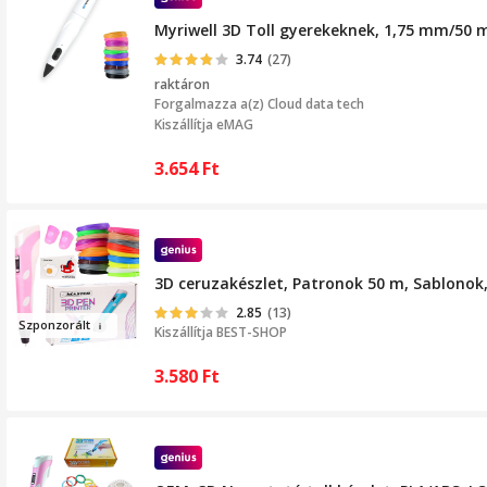
Myriwell 3D Toll gyerekeknek, 1,75 mm/50 m
3.74
(27)
raktáron
Forgalmazza a(z)
Cloud data tech
Kiszállítja eMAG
3.654
Ft
3D ceruzakészlet, Patronok 50 m, Sablonok,
2.85
(13)
Szponz
o
rá
lt
Kiszállítja
BEST-SHOP
3.580
Ft