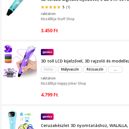
5
(1)
raktáron
Kiszállítja
Stuff Shop
3.450
Ft
3D toll LCD kijelzővel, 3D rajzoló és model
még
Fehér
Mályvaszín
Rózsaszín
...
több
raktáron
Kiszállítja
Happy Joker Shop
4.799
Ft
Ceruzakészlet 3D nyomtatáshoz, WALALLA, P