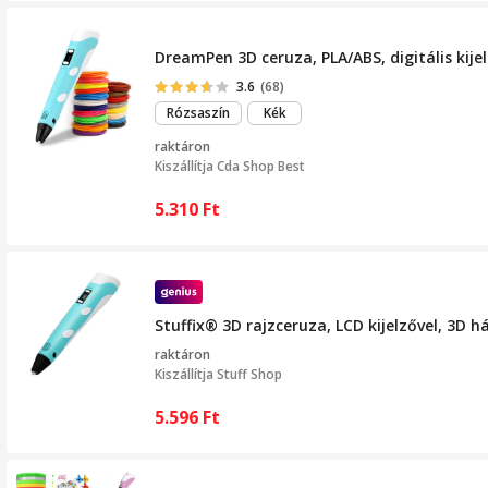
DreamPen 3D ceruza, PLA/ABS, digitális kije
3.6
(68)
Rózsaszín
Kék
raktáron
Kiszállítja
Cda Shop Best
5.310
Ft
Stuffix® 3D rajzceruza, LCD kijelzővel, 3D
raktáron
Kiszállítja
Stuff Shop
5.596
Ft