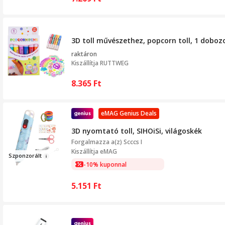
3D toll művészethez, popcorn toll, 1 dobo
raktáron
Kiszállítja
RUTTWEG
8.365
Ft
eMAG Genius Deals
3D nyomtató toll, SIHOiSi, világoskék
Forgalmazza a(z)
Scccs I
Kiszállítja eMAG
Szponzorá
lt
-10% kuponnal
5.151
Ft