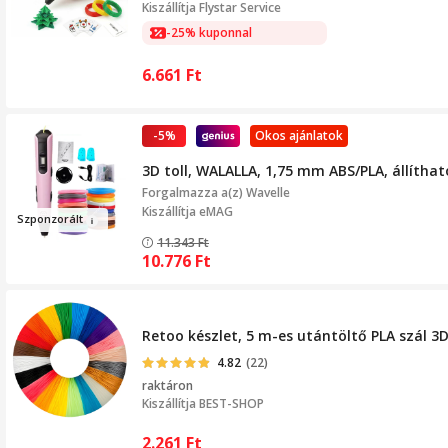
Kiszállítja
Flystar Service
-25% kuponnal
6.661
Ft
-5%
Okos ajánlatok
3D toll, WALALLA, 1,75 mm ABS/PLA, állítható
Forgalmazza a(z)
Wavelle
Kiszállítja eMAG
Szpon
z
orált
11.343
Ft
10.776
Ft
Retoo készlet, 5 m-es utántöltő PLA szál 3
4.82
(22)
raktáron
Kiszállítja
BEST-SHOP
2.261
Ft