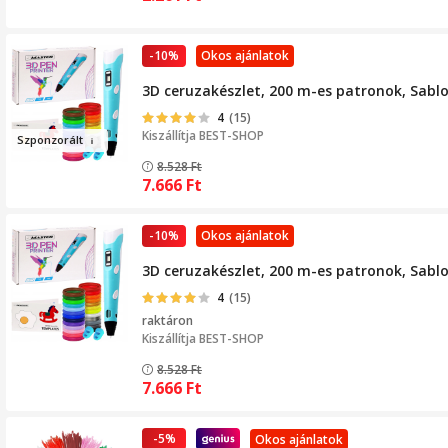
-10%
Okos ajánlatok
3D ceruzakészlet, 200 m-es patronok, Sabl
4
(15)
Kiszállítja
BEST-SHOP
Szponzorá
lt
8.528
Ft
7.666
Ft
-10%
Okos ajánlatok
3D ceruzakészlet, 200 m-es patronok, Sabl
4
(15)
raktáron
Kiszállítja
BEST-SHOP
8.528
Ft
7.666
Ft
-5%
Okos ajánlatok