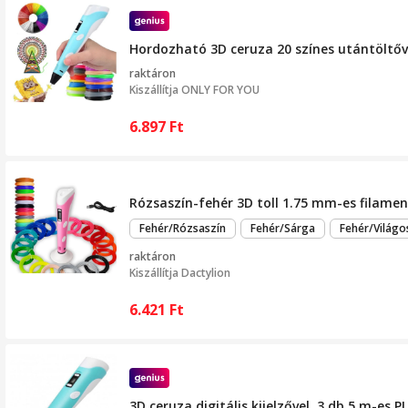
Hordozható 3D ceruza 20 színes utántöltőve
raktáron
Kiszállítja
ONLY FOR YOU
6.897
Ft
Rózsaszín-fehér 3D toll 1.75 mm-es filament
Fehér/Rózsaszín
Fehér/Sárga
Fehér/Világo
raktáron
Kiszállítja
Dactylion
6.421
Ft
3D ceruza digitális kijelzővel, 3 db 5 m-es P