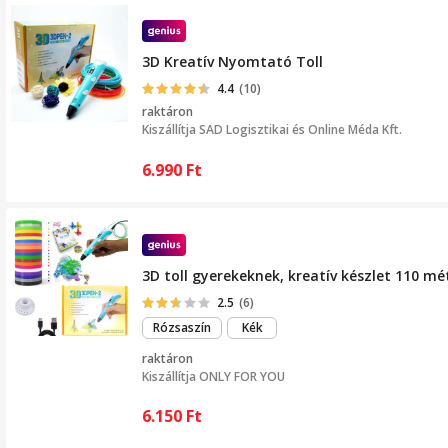
3D Kreatív Nyomtató Toll
4.4
(10)
raktáron
Kiszállítja
SAD Logisztikai és Online Méda Kft.
6.990
Ft
3D toll gyerekeknek, kreatív készlet 110 mé
2.5
(6)
Rózsaszín
Kék
raktáron
Kiszállítja
ONLY FOR YOU
6.150
Ft