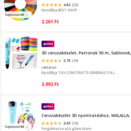
4.82
(22)
Kiszállítja
BEST-SHOP
Szponz
orált
2.261
Ft
3D ceruzakészlet, Patronok 50 m, Sablonok,
3.79
(19)
raktáron
Kiszállítja
TGV CONSTRUCTII GENERALE S.R.L.
3.993
Ft
Ceruzakészlet 3D nyomtatáshoz, WALALLA, P
3.69
(13)
Sz
ponz
orált
Forgalmazza a(z)
gdxw store