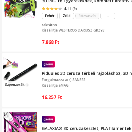
3D PRO toll gyerekeknek, komplett kreatív k
4.11
(9)
még
Fehér
Zöld
Rózsaszín
...
több
raktáron
Kiszállítja
WESTEROS DARIUSZ GRZYB
7.868
Ft
Piduules 3D ceruza térbeli rajzoláshoz, 3D 
Forgalmazza a(z)
SANSES
Sz
ponzorált
Kiszállítja eMAG
16.257
Ft
GALAXIA® 3D ceruzakészlet, PLA filamentek