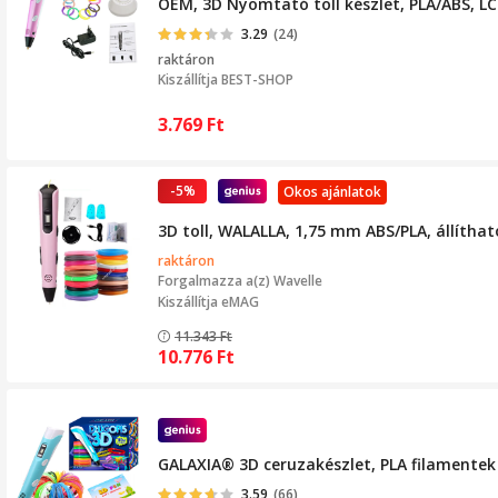
OEM, 3D Nyomtató toll készlet, PLA/ABS, L
3.29
(24)
raktáron
Kiszállítja
BEST-SHOP
3.769
Ft
-5%
Okos ajánlatok
3D toll, WALALLA, 1,75 mm ABS/PLA, állítható
raktáron
Forgalmazza a(z)
Wavelle
Kiszállítja eMAG
11.343
Ft
10.776
Ft
GALAXIA® 3D ceruzakészlet, PLA filamentek
3.59
(66)