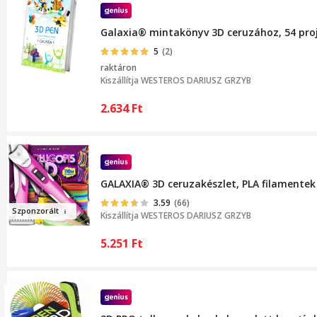
Galaxia® mintakönyv 3D ceruzához, 54 proj
5
(2)
raktáron
Kiszállítja
WESTEROS DARIUSZ GRZYB
2.634
Ft
GALAXIA® 3D ceruzakészlet, PLA filamentek
3.59
(66)
Szponzo
rált
Kiszállítja
WESTEROS DARIUSZ GRZYB
5.251
Ft