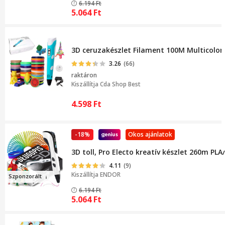
6.194
Ft
5.064
Ft
3D ceruzakészlet Filament 100M Multicolor
3.26
(66)
raktáron
Kiszállítja
Cda Shop Best
4.598
Ft
-18%
Okos ajánlatok
3D toll, Pro Electo kreatív készlet 260m PLA
4.11
(9)
Kiszállítja
ENDOR
Szp
onz
o
rált
6.194
Ft
5.064
Ft