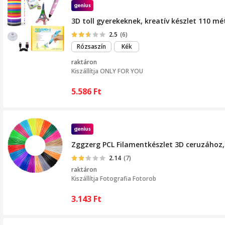
3D toll gyerekeknek, kreatív készlet 110 mé
2.5
(6)
Rózsaszín
Kék
raktáron
Kiszállítja
ONLY FOR YOU
5.586
Ft
Zggzerg PCL Filamentkészlet 3D ceruzához
2.14
(7)
raktáron
Kiszállítja
Fotografia Fotorob
3.143
Ft