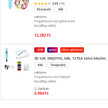
3.69
(13)
Rózsaszín
Kék
raktáron
Forgalmazza a(z)
gdxw store
Kiszállítja eMAG
12.282
Ft
-23%
Okos ajánlatok
3D toll, SWJOYOL, kék, 12 PLA színű készlet
Kék
Terepszínű
raktáron
Forgalmazza a(z)
Swjoyol
Kiszállítja eMAG
7.873
Ft
5.994
Ft