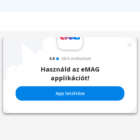
4.8
681k értékelések
Használd az eMAG
applikációt!
App letöltése