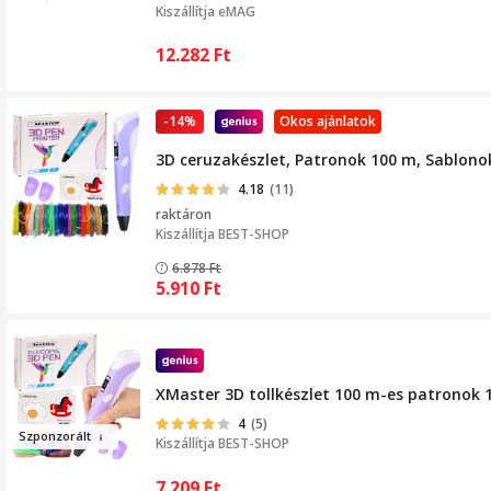
Kiszállítja eMAG
12.282
Ft
-14%
Okos ajánlatok
3D ceruzakészlet, Patronok 100 m, Sablonok,
4.18
(11)
raktáron
Kiszállítja
BEST-SHOP
6.878
Ft
5.910
Ft
XMaster 3D tollkészlet 100 m-es patronok 18
4
(5)
Szponz
or
ált
Kiszállítja
BEST-SHOP
7.209
Ft