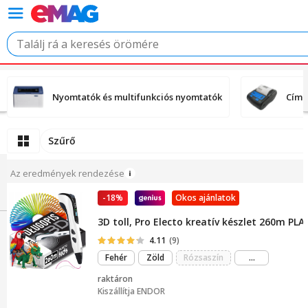
Nyomtatók és multifunkciós nyomtatók
Címk
Szűrő
Az eredmények rendezése
-18%
Okos ajánlatok
3D toll, Pro Electo kreatív készlet 260m PLA
4.11
(9)
még
Fehér
Zöld
Rózsaszín
...
több
raktáron
Kiszállítja
ENDOR