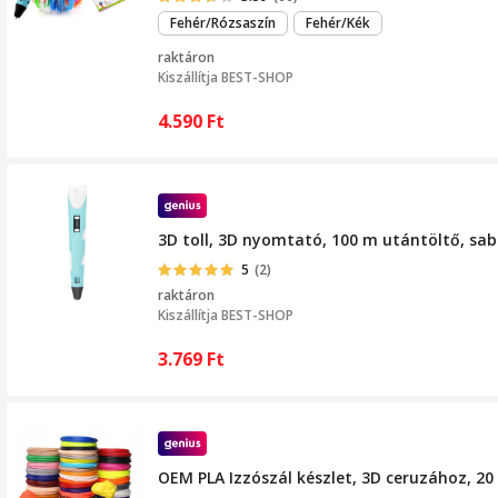
Fehér/Rózsaszín
Fehér/Kék
raktáron
Kiszállítja
BEST-SHOP
4.590
Ft
3D toll, 3D nyomtató, 100 m utántöltő, sab
5
(2)
raktáron
Kiszállítja
BEST-SHOP
3.769
Ft
OEM PLA Izzószál készlet, 3D ceruzához, 20