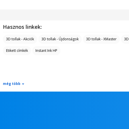
Hasznos linkek:
3D tollak - Akciók
3D tollak - Újdonságok
3D tollak - XMaster
3D
Etikett címkék
Instant Ink HP
még több