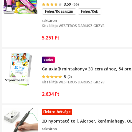
3.59
(66)
Fehér/Rózsaszín
Fehér/Kék
raktáron
Kiszállítja
WESTEROS DARIUSZ GRZYB
5.251
Ft
Galaxia® mintakönyv 3D ceruzához, 54 proj
5
(2)
Sz
pon
zorá
lt
Kiszállítja
WESTEROS DARIUSZ GRZYB
2.634
Ft
Elektro-hétvége
3D nyomtató toll, Aiorber, kerámiahegy, OLE
raktáron