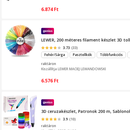
6.874
Ft
LEWER, 200 méteres filament készlet 3D to
3.73
(33)
Fehér/Sárga
Pasztellkék
Többfunkciós
raktáron
Kiszállítja
LEWER MACIEJ LEWANDOWSKI
6.576
Ft
3D ceruzakészlet, Patronok 200 m, Sablonok,
3.9
(10)
raktáron