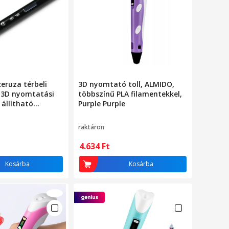
ceruza térbeli
3D nyomtató toll, ALMIDO,
, 3D nyomtatási
többszínű PLA filamentekkel,
 állítható
Purple Purple
és sebesség,
, fém ház, vékony
raktáron
őtteknek és
, fekete
4.634
Ft
Kosárba
Kosárba