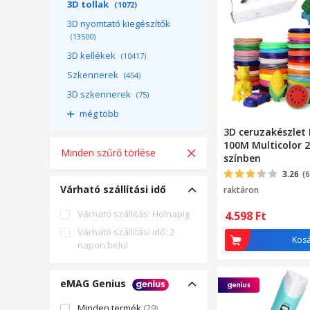
3D tollak
(1072)
3D nyomtató kiegészítők
(13500)
3D kellékek
(10417)
Szkennerek
(454)
3D szkennerek
(75)
még több
3D ceruzakészlet
100M Multicolor 
Minden szűrő törlése
színben
3.26
(6
Várható szállítási idő
raktáron
Várható szállítás: Holnapig
4.598
Ft
Várható szállítási idő: 2
Kos
napon belül
eMAG Genius
Minden termék
(29)