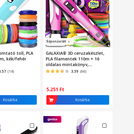
Szponz
orált
mtató toll, PLA
GALAXIA® 3D ceruzakészlet,
m, kék/fehér
PLA filamentek 110m + 16
oldalas mintakönyv,
rózsaszín/fehér
3.57
(14)
3.59
(66)
5.251
Ft
Kosárba
Kosárba