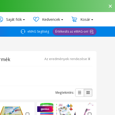
Saját fiók
Kedvencek
Kosár
eMAG Segítség
Értékesíts az eMAG-on!
ermék
Az eredmények rendezése
Megtekintés: