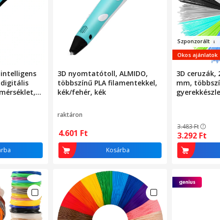
Szponz
orá
lt
Okos ajánlatok
intelligens
3D nyomtatótoll, ALMIDO,
3D ceruzák, 
digitális
többszínű PLA filamentekkel,
mm, többszí
mérséklet,
kék/fehér, kék
gyerekkészl
ilament,
raktáron
zás,
3.483
Ft
ajz,
4.601
Ft
3.292
Ft
árba
Kosárba