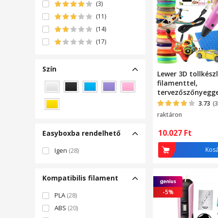
Tiessa
(1)
(3)
Vivendo
(1)
(11)
zggzerg
(1)
(14)
OEM
(9)
(17)
Szín
Lewer 3D tollkész
Fehér
Fekete
Kék
Lila
Rózsaszín
filamenttel,
tervezőszőnyegge
Sárga
sablonokkal
3.73
(3
raktáron
10.027
Ft
Easyboxba rendelhető
Kos
Igen
(28)
Kompatibilis filament
-5%
PLA
(28)
ABS
(20)