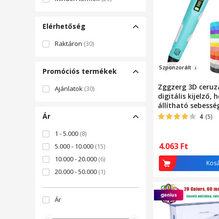
Elérhetőség
Raktáron
(30)
Szponzor
ált
Promóciós termékek
Zggzerg 3D ceruz
Ajánlatok
(30)
digitális kijelző, h
állítható sebesség
m hosszú PLA fil
Ár
4
(5)
festés, graffiti,
háromdimenziós r
1 - 5.000
(8)
könnyen használh
4.063
Ft
5.000 - 10.000
(15)
10.000 - 20.000
(6)
Kos
20.000 - 50.000
(1)
Ár