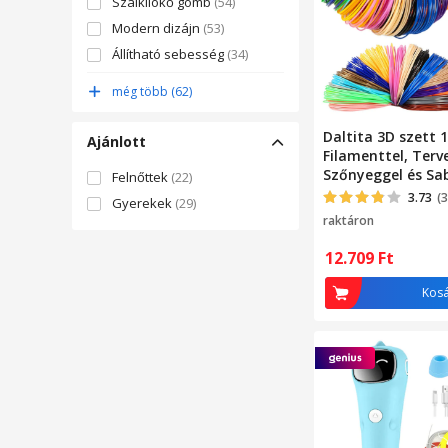
Szálkilökő gomb
(54)
Modern dizájn
(53)
Állítható sebesség
(34)
Ergonomikus kialakítás
(29)
még több (62)
Egyszerű használat
(27)
Nyomtatási sebesség
Daltita 3D szett
Ajánlott
szabályozás
(24)
Filamenttel, Terv
Szőnyeggel és Sa
Univerzális szálak
(24)
Felnőttek
(22)
3.73
(3
3D nyomtató tollunk PCL
Gyerekek
(29)
szálakat használ (1.75mm)
raktáron
(21)
12.709
Ft
USB újratölthető
akkumulátor
(21)
Kos
3D nyomtatótollank PLA
filamenteket használ (1,75
(19)
Környezetbarát
(13)