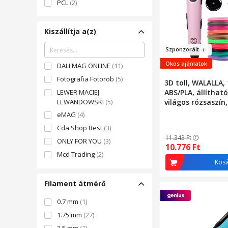
PCL
(2)
Kiszállítja a(z)
Szponzorá
lt
Okos ajánlatok
DALI MAG ONLINE
(11)
Fotografia Fotorob
(5)
3D toll, WALALLA,
LEWER MACIEJ
ABS/PLA, állíthat
LEWANDOWSKI
(5)
világos rózsaszín,
filamentáris teke
eMAG
(4)
Cda Shop Best
(3)
11.343
Ft
ONLY FOR YOU
(3)
10.776
Ft
Mcd Trading
(2)
Kos
BEST-SHOP
(2)
DUDA INTERIORS SPÓŁKA Z
Filament átmérő
OGRANICZONĄ
ODPOWIEDZIALNO
(2)
0.7 mm
(1)
MIRCIOGU SHOP SRL
(1)
1.75 mm
(27)
Iq Toys
(1)