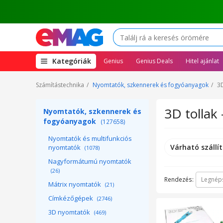
(open
Kategóriák
Genius
Genius Deals
Hitel ajánlat
megamenu)
Számítástechnika
Nyomtatók, szkennerek és fogyóanyagok
3
3D tollak 
Nyomtatók, szkennerek és
fogyóanyagok
(127658)
Nyomtatók és multifunkciós
Várható szállít
nyomtatók
(1078)
Nagyformátumú nyomtatók
(26)
Rendezés:
Legnép
Mátrix nyomtatók
(21)
Címkézőgépek
(2746)
3D nyomtatók
(469)