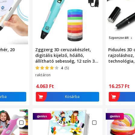
Szpo
nzorált
ehér, 20
Zggzerg 3D ceruzakészlet,
Piduules 3D 
digitális kijelző, hőálló,
rajzoláshoz
állítható sebesség, 12 szín 3
technológia,
m hosszú PLA filamentben,
hőmérséklet 
4
(5)
festés, graffiti,
OLED kijelző
raktáron
háromdimenziós rajz,
kivitel, feln
könnyen használható, kék
gyerekeknek
4.063
Ft
16.257
Ft
árba
Kosárba