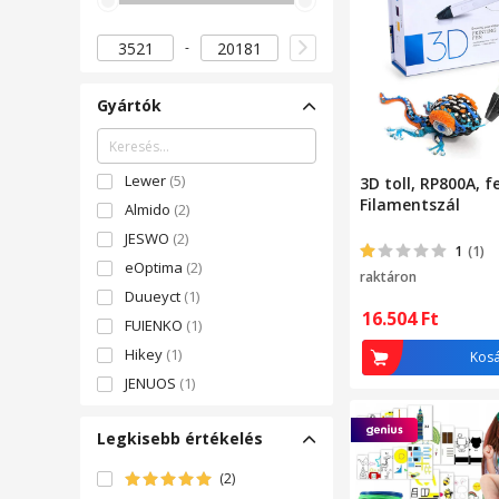
Gyártók
Lewer
(5)
3D toll, RP800A, f
Filamentszál
Almido
(2)
JESWO
(2)
1
(1)
eOptima
(2)
raktáron
Duueyct
(1)
16.504
Ft
FUIENKO
(1)
Hikey
(1)
Kos
JENUOS
(1)
MRG
(1)
Legkisebb értékelés
NLT
(1)
Retoo
(1)
(2)