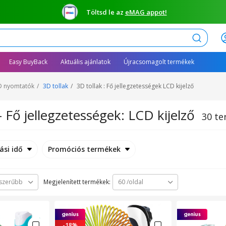
Töltsd le az
eMAG appot!
Keresés
Easy BuyBack
Aktuális ajánlatok
Újracsomagolt termékek
D nyomtatók
3D tollak
3D tollak : Fő jellegzetességek LCD kijelző
- Fő jellegzetességek: LCD kijelző
30 t
ási idő
Promóciós termékek
Megjelenített termékek:
szerűbb
60 /oldal
-18%