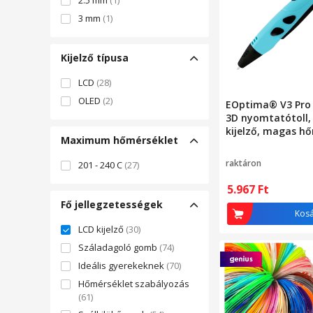
2.5 mm
(1)
Urban Trixi Business
(1)
3 mm
(1)
DANI STORE
(1)
Kupisi-bg
(1)
Kijelző típusa
TGV CONSTRUCTII
LCD
(28)
GENERALE S.R.L.
(1)
RUTTWEG
OLED
(2)
(1)
EOptima® V3 Pro 
3D nyomtatótoll, 
Clickcasa
(1)
kijelző, magas hő
MILUCA
(1)
Maximum hőmérséklet
1,75 mm-es PLA f
KAMILOS
(1)
festés, graffiti,
raktáron
201 - 240 C
(27)
sebességszabályo
háromdimenziós r
5.967
Ft
kék/fekete
Fő jellegzetességek
Kos
LCD kijelző
(30)
Száladagoló gomb
(74)
Ideális gyerekeknek
(70)
Hőmérséklet szabályozás
(61)