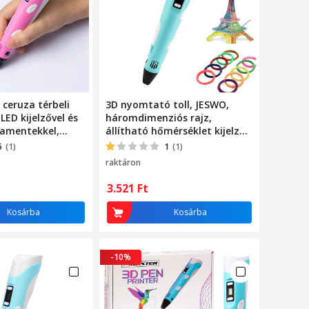
ceruza térbeli
3D nyomtató toll, JESWO,
LED kijelzővel és
háromdimenziós rajz,
lamentekkel,
állítható hőmérséklet kijelző,
őknek és művészi
magas hőmérsékletű
5
(1)
1
(1)
z, rózsaszín
nyomtatás, PLA szálak 10 szín
raktáron
5 m, ABS, kék
3.521
Ft
Kosárba
Kosárba
-10%