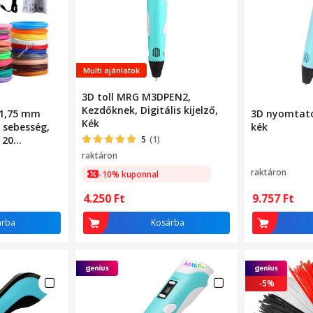
Multi ajánlatok
3D toll MRG M3DPEN2,
Kezdőknek, Digitális kijelző,
 1,75 mm
3D nyomtató 
Kék
ó sebesség,
kék
 20
5
(1)
rcs készlet
raktáron
raktáron
-10% kuponnal
4.250
Ft
9.757
Ft
árba
Kosárba
-5%