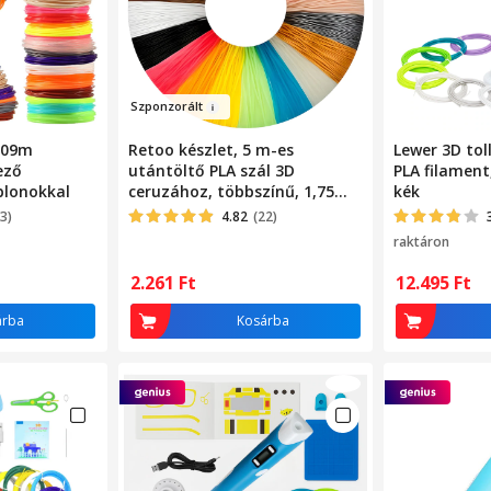
Szponzorá
l
t
 109m
Retoo készlet, 5 m-es
Lewer 3D tol
ező
utántöltő PLA szál 3D
PLA filament
blonokkal
ceruzához, többszínű, 1,75
kék
mm, 100 m, 20db
3)
4.82
(22)
raktáron
2.261
Ft
12.495
Ft
árba
Kosárba