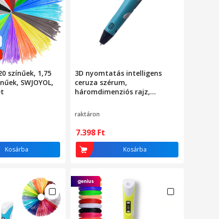
20 színűek, 1,75
3D nyomtatás intelligens
nűek, SWJOYOL,
ceruza szérum,
et
háromdimenziós rajz,
digitális kijelző, PLA filament
raktáron
7.398
Ft
Kosárba
Kosárba