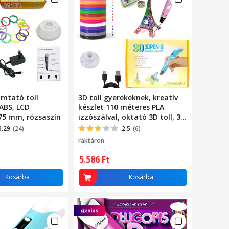
mtató toll
3D toll gyerekeknek, kreatív
/ABS, LCD
készlet 110 méteres PLA
,75 mm, rózsaszín
izzószálval, oktató 3D toll, 3D
nyomtató gyerekeknek -
3.29
(24)
2.5
(6)
rózsaszín
raktáron
5.586
Ft
Kosárba
Kosárba