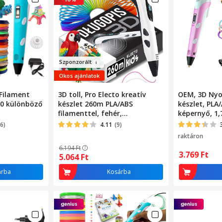
Szp
o
nzo
rált
Okos ajánlatok
 Filament
3D toll, Pro Electo kreatív
OEM, 3D Nyo
20 különböző
készlet 260m PLA/ABS
készlet, PLA
filamenttel, fehér,
képernyő, 1
18,5x2,8x4,1cm
6)
4.11
(9)
raktáron
6.194
Ft
3.769
Ft
5.064
Ft
árba
Kosárba