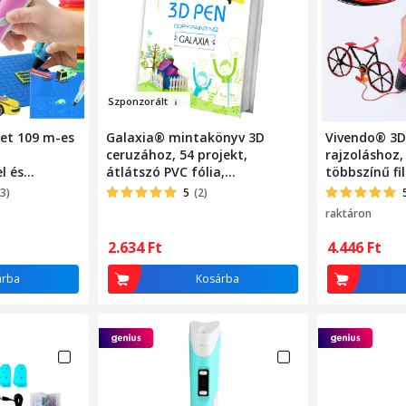
Szponzorál
t
let 109 m-es
Galaxia® mintakönyv 3D
Vivendo® 3D 
ceruzához, 54 projekt,
rajzoláshoz, 
l és
átlátszó PVC fólia,
többszínű fi
könyvméret B5
ideális kezd
3)
5
(2)
alkotásokho
raktáron
2.634
Ft
4.446
Ft
árba
Kosárba