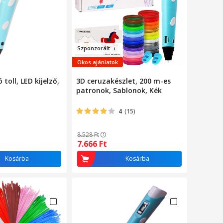
Szpo
nzorált
Okos ajánlatok
toll, LED kijelző,
3D ceruzakészlet, 200 m-es
patronok, Sablonok, Kék
4
(15)
8.528
Ft
7.666
Ft
Kosárba
Kosárba