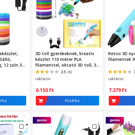
akészlet,
3D toll gyerekeknek, kreatív
Retoo 3D nyo
őálló,
készlet 110 méter PLA
filamentek 9
, 12 szín 3
filamenttel, oktató 3D toll, 3D
amentben,
nyomtató gyerekeknek - kék
2.5
(6)
raktáron
raktáron
ajz,
ató, kék
6.150
Ft
7.379
Ft
árba
Kosárba