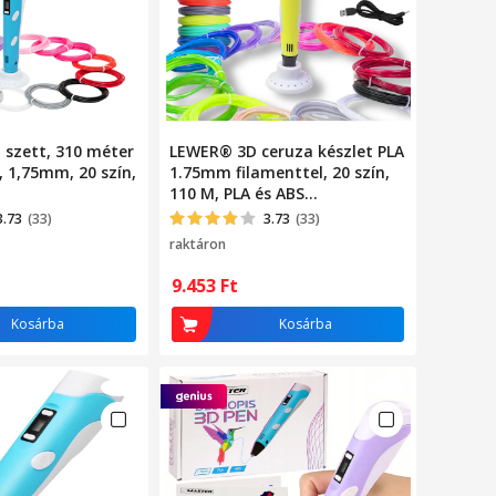
l szett, 310 méter
LEWER® 3D ceruza készlet PLA
, 1,75mm, 20 szín,
1.75mm filamenttel, 20 szín,
110 M, PLA és ABS
kompatibilis, 3D nyomtató,
3.73
(33)
3.73
(33)
fém motor, kerámia fúvóka,
raktáron
sárga / fehér színű
9.453
Ft
Kosárba
Kosárba