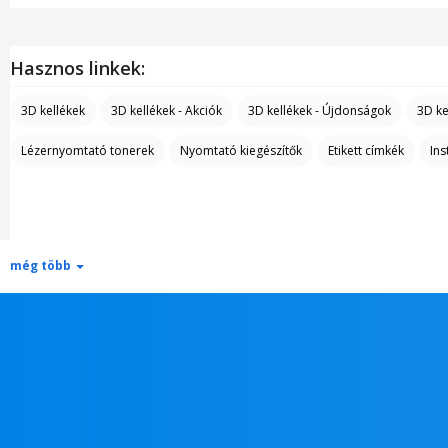
Hasznos linkek:
3D kellékek
3D kellékek - Akciók
3D kellékek - Újdonságok
3D ke
Lézernyomtató tonerek
Nyomtató kiegészítők
Etikett címkék
Ins
még több