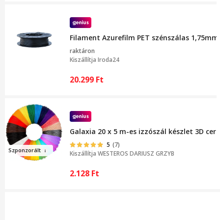
Filament Azurefilm PET szénszálas 1,75mm
raktáron
Kiszállítja
Iroda24
20.299
Ft
Galaxia 20 x 5 m-es izzószál készlet 3D c
5
(7)
Szpo
nzorá
lt
Kiszállítja
WESTEROS DARIUSZ GRZYB
2.128
Ft