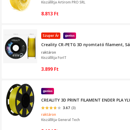
Kiszállítja
Artirom PRO SRL
8.813
Ft
Szuper Ár
Creality CR-PETG 3D nyomtató filament, S
raktáron
Kiszállítja
ForIT
3.899
Ft
CREALITY 3D PRINT FILAMENT ENDER PLA Y
3.67
(3)
raktáron
Kiszállítja
General Tech