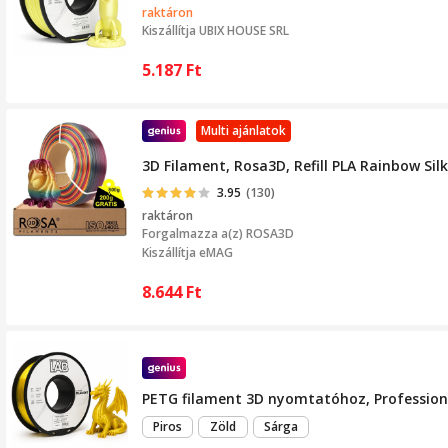
raktáron
Kiszállítja
UBIX HOUSE SRL
5.187
Ft
Multi ajánlatok
3D Filament, Rosa3D, Refill PLA Rainbow Si
3.95
(130)
raktáron
Forgalmazza a(z)
ROSA3D
Kiszállítja eMAG
8.644
Ft
PETG filament 3D nyomtatóhoz, Professiona
Piros
Zöld
Sárga