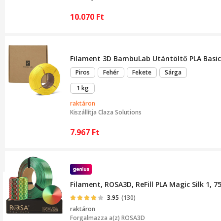
10.070
Ft
Filament 3D BambuLab Utántöltő PLA Basi
Piros
Fehér
Fekete
Sárga
1 kg
raktáron
Kiszállítja
Claza Solutions
7.967
Ft
Filament, ROSA3D, ReFill PLA Magic Silk 1,
3.95
(130)
raktáron
Forgalmazza a(z)
ROSA3D