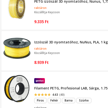
PETG izzószál 3D nyomtatóhoz, Nunus, 1,7
raktáron
Kiszállítja
Keycoon
9.335
Ft
Izzószál 3D nyomtatóhoz, NuNus, PLA, 1 kg
raktáron
Kiszállítja
Keycoon
8.939
Ft
Filament PETG, Profesional LAB, Sárga, 1.7
4.63
(40)
Piros
Fehér
Barna
Szürke
raktáron