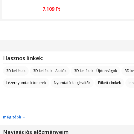
7.109
Ft
Hasznos linkek:
3D kellékek
3D kellékek - Akciók
3D kellékek - Újdonságok
3D ke
Lézernyomtató tonerek
Nyomtató kiegészítők
Etikett címkék
Ins
még több
Navigációs előzményeim