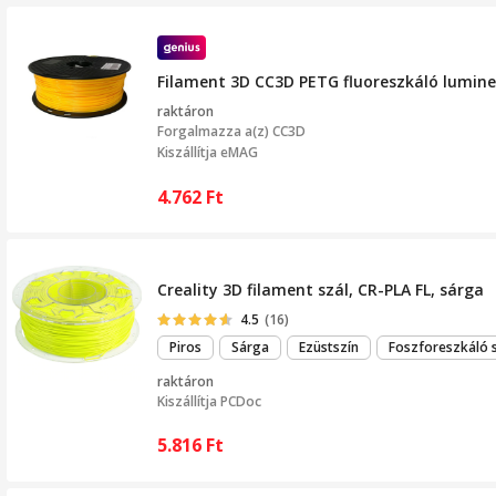
Filament 3D CC3D PETG fluoreszkáló lumin
raktáron
Forgalmazza a(z)
CC3D
Kiszállítja eMAG
4.762
Ft
Creality 3D filament szál, CR-PLA FL, sárga
4.5
(16)
Piros
Sárga
Ezüstszín
Foszforeszkáló 
raktáron
Kiszállítja
PCDoc
5.816
Ft