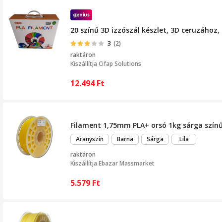
20 színű 3D izzószál készlet, 3D ceruzához
3
(2)
raktáron
Kiszállítja
Cifap Solutions
12.494
Ft
Filament 1,75mm PLA+ orsó 1kg sárga szín
Aranyszín
Barna
Sárga
Lila
raktáron
Kiszállítja
Ebazar Massmarket
5.579
Ft