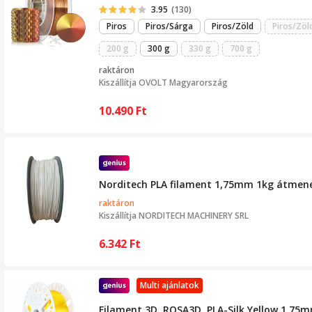
3.95
(130)
Piros
Piros/Sárga
Piros/Zöld
Piros/Zöl
200 g
300 g
330 g
700 g
raktáron
Kiszállítja
OVOLT Magyarország
10.490
Ft
Norditech PLA filament 1,75mm 1kg átmene
raktáron
Kiszállítja
NORDITECH MACHINERY SRL
6.342
Ft
Multi ajánlatok
Filament 3D, ROSA3D, PLA-Silk Yellow 1,75