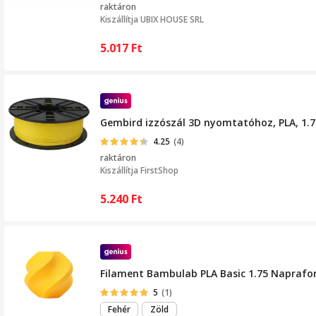
raktáron
Kiszállítja
UBIX HOUSE SRL
5.017
Ft
Gembird izzószál 3D nyomtatóhoz, PLA, 1.75
4.25
(4)
raktáron
Kiszállítja
FirstShop
5.240
Ft
Filament Bambulab PLA Basic 1.75 Naprafo
5
(1)
Fehér
Zöld