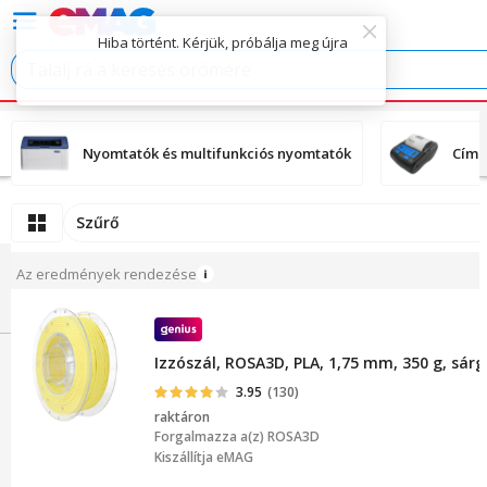
Hiba történt. Kérjük, próbálja meg újra
Nyomtatók és multifunkciós nyomtatók
Címk
Szűrő
Az eredmények rendezése
Izzószál, ROSA3D, PLA, 1,75 mm, 350 g, sárg
3.95
(130)
raktáron
Forgalmazza a(z)
ROSA3D
Kiszállítja eMAG