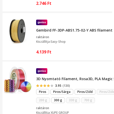
2.746
Ft
Gembird FF-3DP-ABS1.75-02-Y ABS filament 
raktáron
Kiszállítja
Easy-Shop
4.139
Ft
3D Nyomtató Filament, Rosa3D, PLA Magic S
3.95
(130)
Piros
Piros/Sárga
Piros/Zöld
Piros/Zöl
200 g
300 g
330 g
700 g
raktáron
Kiszállítja
XUPE GROUP