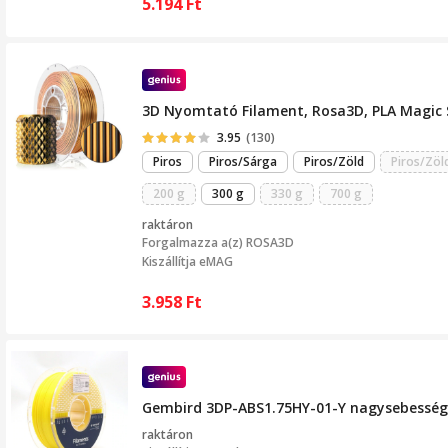
5.194
Ft
3D Nyomtató Filament, Rosa3D, PLA Magic S
3.95
(130)
Piros
Piros/Sárga
Piros/Zöld
Piros/Zöl
200 g
300 g
330 g
700 g
raktáron
Forgalmazza a(z)
ROSA3D
Kiszállítja eMAG
3.958
Ft
Gembird 3DP-ABS1.75HY-01-Y nagysebesség
raktáron