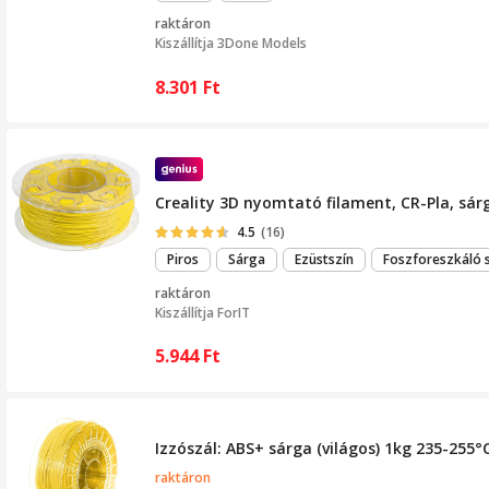
raktáron
Kiszállítja
3Done Models
8.301
Ft
Creality 3D nyomtató filament, CR-Pla, sár
4.5
(16)
Piros
Sárga
Ezüstszín
Foszforeszkáló 
raktáron
Kiszállítja
ForIT
5.944
Ft
Izzószál: ABS+ sárga (világos) 1kg 235-255
raktáron