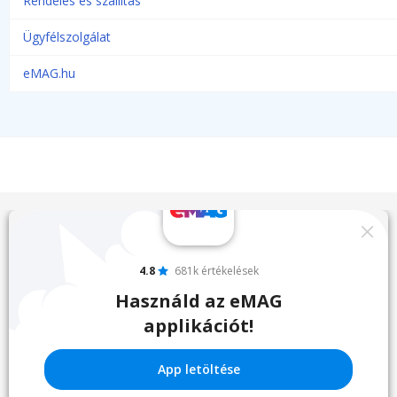
Rendelés és szállítás
Ügyfélszolgálat
eMAG.hu
4.8
681k értékelések
Használd az eMAG
applikációt!
App letöltése