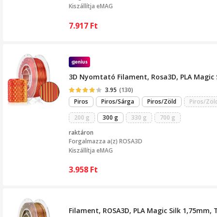
Kiszállítja eMAG
7.917
Ft
3D Nyomtató Filament, Rosa3D, PLA Magic S
3.95
(130)
Piros
Piros/Sárga
Piros/Zöld
Piros/Zöl
200 g
300 g
330 g
700 g
raktáron
Forgalmazza a(z)
ROSA3D
Kiszállítja eMAG
3.958
Ft
Filament, ROSA3D, PLA Magic Silk 1,75mm, 