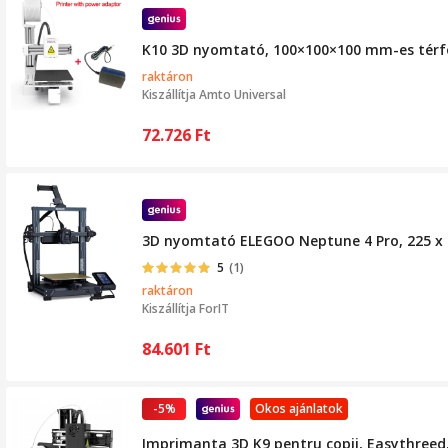
K10 3D nyomtató, 100×100×100 mm-es térfog
raktáron
Kiszállítja
Amto Universal
72.726
Ft
3D nyomtató ELEGOO Neptune 4 Pro, 225 x 
5
(1)
raktáron
Kiszállítja
ForIT
84.601
Ft
-5%
Okos ajánlatok
Imprimanta 3D K9 pentru copii, Easythreed