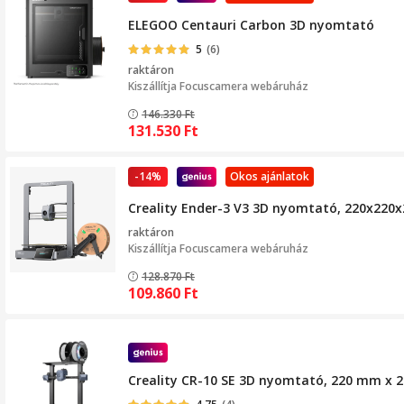
ELEGOO Centauri Carbon 3D nyomtató
5
(6)
raktáron
Kiszállítja
Focuscamera webáruház
146.330
Ft
131.530
Ft
-14%
Okos ajánlatok
Creality Ender-3 V3 3D nyomtató, 220x220
raktáron
Kiszállítja
Focuscamera webáruház
128.870
Ft
109.860
Ft
Creality CR-10 SE 3D nyomtató, 220 mm x 