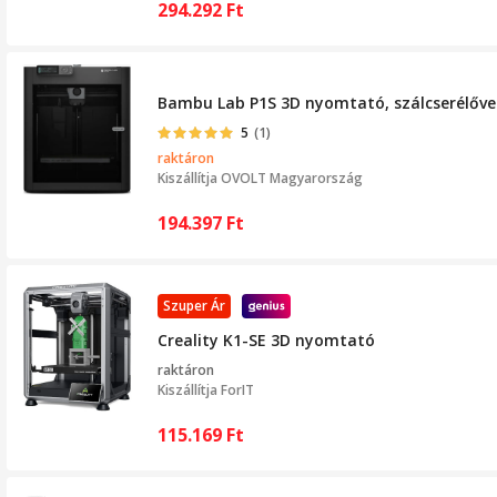
294.292
Ft
Bambu Lab P1S 3D nyomtató, szálcserélővel
5
(1)
raktáron
Kiszállítja
OVOLT Magyarország
194.397
Ft
Szuper Ár
Creality K1-SE 3D nyomtató
raktáron
Kiszállítja
ForIT
115.169
Ft