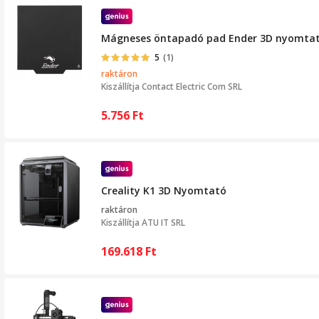
Mágneses öntapadó pad Ender 3D nyomtató
5
(1)
raktáron
Kiszállítja
Contact Electric Com SRL
5.756
Ft
Creality K1 3D Nyomtató
raktáron
Kiszállítja
ATU IT SRL
169.618
Ft