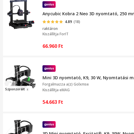
Anycubic Kobra 2 Neo 3D nyomtató, 250 mm/
4.89
(18)
raktáron
Kiszállítja
ForIT
66.960
Ft
Mini 3D nyomtató, K9, 30 W, Nyomtatási 
Forgalmazza a(z)
Golxmse
Szpon
zor
ált
Kiszállítja eMAG
54.663
Ft
3D Mini nyomtató, Excitat®, K9, 30W, Ny