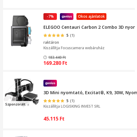
-7%
Okos ajánlatok
ELEGOO Centauri Carbon 2 Combo 3D nyomt
5
(1)
raktáron
Kiszállítja
Focuscamera webáruház
183.440
Ft
169.280
Ft
3D Mini nyomtató, Excitat®, K9, 30W, Ny
5
(1)
Szponzorá
lt
Kiszállítja
LOGISKING INVEST SRL
45.115
Ft