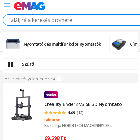
Nyomtatók és multifunkciós nyomtatók
Címk
Szűrő
Az eredmények rendezése
Creality Ender3 V3 SE 3D Nyomtató
4.69
(13)
raktáron
Kiszállítja
NORDITECH MACHINERY SRL
69.598
Ft