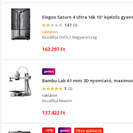
Elegoo Saturn 4 Ultra 16k 10" kijelzős gya
1.67
(3)
raktáron
Kiszállítja
OVOLT Magyarország
163.297
Ft
Bambu Lab A1 mini 3D nyomtató, maximum 4
5
(3)
raktáron
Kiszállítja
Neastin
137.422
Ft
-10%
Okos ajánlatok