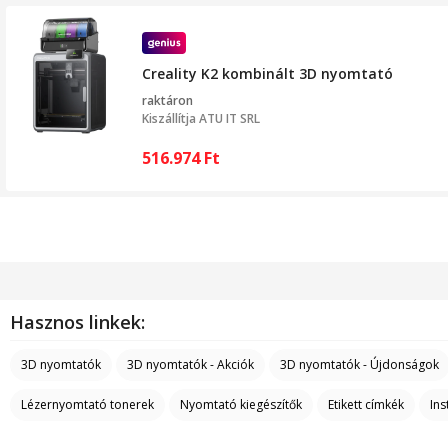
Creality K2 kombinált 3D nyomtató
raktáron
Kiszállítja
ATU IT SRL
516.974
Ft
Hasznos linkek:
3D nyomtatók
3D nyomtatók - Akciók
3D nyomtatók - Újdonságok
Lézernyomtató tonerek
Nyomtató kiegészítők
Etikett címkék
Ins