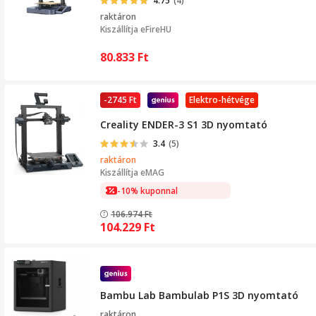
4.75
(4)
raktáron
Kiszállítja
eFireHU
80.833
Ft
-2745 Ft
Elektro-hétvége
Creality ENDER-3 S1 3D nyomtató
3.4
(5)
raktáron
Kiszállítja
eMAG
-10% kuponnal
106.974
Ft
104.229
Ft
Bambu Lab Bambulab P1S 3D nyomtató
raktáron