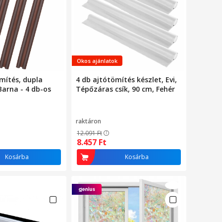
Okos ajánlatok
mítés, dupla
4 db ajtótömítés készlet, Evi,
Barna - 4 db-os
Tépőzáras csík, 90 cm, Fehér
raktáron
12.091
Ft
8.457
Ft
Kosárba
Kosárba