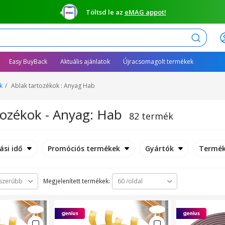
Töltsd le az
eMAG appot!
Keresés
Easy BuyBack
Aktuális ajánlatok
Újracsomagolt termékek
k
Ablak tartozékok : Anyag Hab
tozékok - Anyag: Hab
82 termék
ási idő
Promóciós termékek
Gyártók
Termék
Megjelenített termékek:
szerűbb
60 /oldal