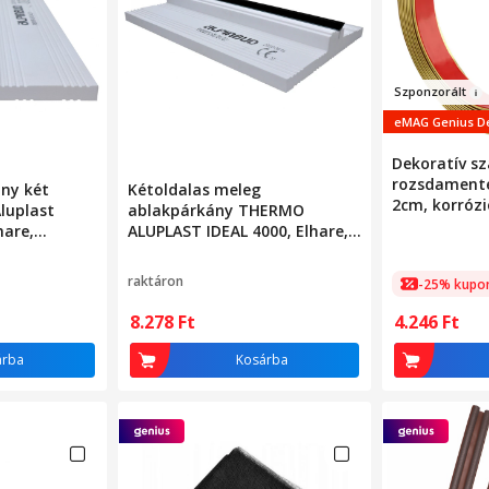
Szponzor
ál
t
eMAG Genius D
Dekoratív sz
rozsdamente
ny két
Kétoldalas meleg
2cm, korrózi
luplast
ablakpárkány THERMO
vízálló, nem
hare,
ALUPLAST IDEAL 4000, Elhare,
könnyen, vá
ehér
Polisztirolhab, 15 mm, Fehér
alkalmazhat
raktáron
-25% kupo
falakra, abl
otthoni bar
8.278
Ft
4.246
Ft
dekorációho
árba
Kosárba