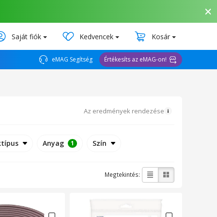
Saját fiók
Kedvencek
Kosár
eMAG Segítség
Értékesíts az eMAG-on!
Az eredmények rendezése
típus
Anyag
Szín
1
Megtekintés: