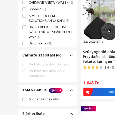
CHEMANE ANETA KWASEK
(9)
Shopivo
(8)
SIMPLE BIOCHEM
SOLUTIONS ANNA KAIM
(5)
BAJER EXPERT CENTRUM
SZKOLENIOWE SPółDZIELNI I
WSP
(4)
Szponz
orált
Drop Trade
(3)
BRANDSLANDIA GROUP
(3)
Szúnyogháló abla
Várható szállítási idő
MOTO COMPANY
(3)
PrzydaSie.pl, 180
fekete, könnyen f
RBU
(3)
Várható szállítás: Holnapig
ragasztószalagga
3.6
(5)
eMAG
(2)
Várható szállítási idő: 2
napon belül
Teuk Shop
(2)
1.045
Ft
Extrastore
(2)
eMAG Genius
PROHAN SPÓŁKA Z
Kos
OGRANICZONĄ
Minden termék
(46)
ODPOWIEDZIALNOŚCIĄ
(2)
GLOBAL CARS
(2)
GLOBART ARTUR
Elérhetőség