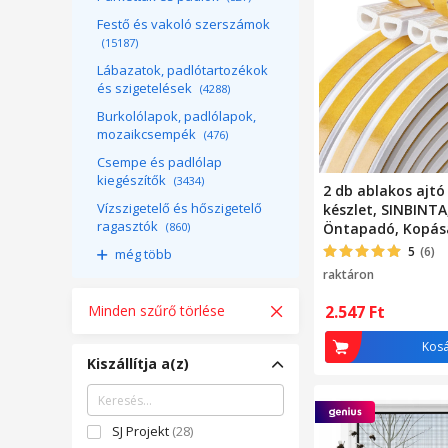
Festő és vakoló szerszámok
(15187)
Lábazatok, padlótartozékok
és szigetelések
(4288)
Burkolólapok, padlólapok,
mozaikcsempék
(476)
Csempe és padlólap
kiegészítők
(3434)
2 db ablakos ajtó
Vízszigetelő és hőszigetelő
készlet, SINBINTA
ragasztók
(860)
Öntapadó, Kopás
könnyen deformá
5
(6)
még több
Könnyen használ
raktáron
Zajcsökkentő, Gu
Minden szűrő törlése
2.547
Ft
Kos
Kiszállítja a(z)
SJ Projekt
(28)