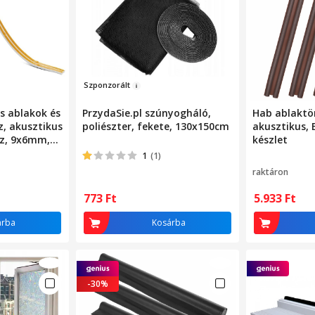
Szponzorá
lt
s ablakok és
PrzydaSie.pl szúnyogháló,
Hab ablaktö
z, akusztikus
poliészter, fekete, 130x150cm
akusztikus, 
ez, 9x6mm,
készlet
r
1
(1)
raktáron
773
Ft
5.933
Ft
árba
Kosárba
-30%