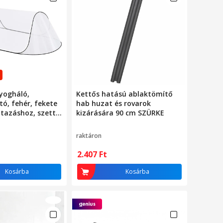
yogháló,
Kettős hatású ablaktömítő
ó, fehér, fekete
hab huzat és rovarok
utazáshoz, szett
kizárására 90 cm SZÜRKE
k és gyerekeknek
raktáron
2.407
Ft
Kosárba
Kosárba