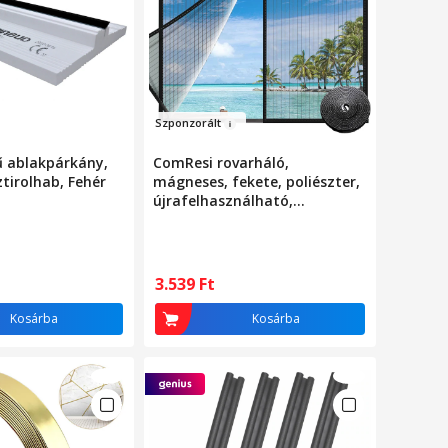
Szp
o
nzorá
lt
ű ablakpárkány,
ComResi rovarháló,
ztirolhab, Fehér
mágneses, fekete, poliészter,
újrafelhasználható,
100x120cm
3.539
Ft
Kosárba
Kosárba