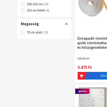
200-250 cm
(28)
250 cm felett
(4)
Magasság
70 cm alatt
(10)
Öntapadó tömíté
ajtók tömítéséhe
és hőszigetelésh
10m hosszú, fehé
raktáron
5.475
Ft
Kos