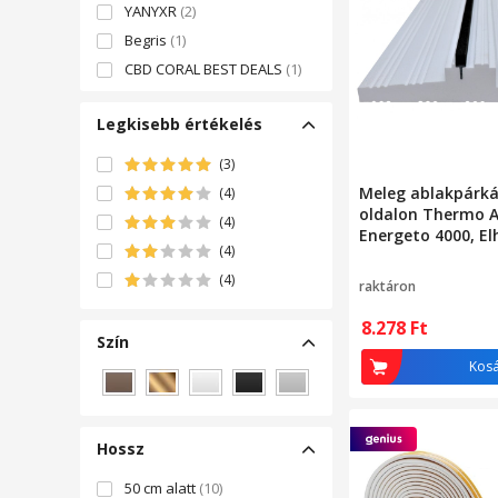
YANYXR
(2)
Begris
(1)
CBD CORAL BEST DEALS
(1)
CE
(1)
Legkisebb értékelés
HERUSI
(1)
PrzydaSie.pl
(1)
(3)
Rosfix
(1)
Meleg ablakpárká
(4)
OEM
(30)
oldalon Thermo A
(4)
Energeto 4000, El
(4)
polisztirol hab, f
(4)
raktáron
8.278
Ft
Szín
Kos
Barna
Bronz
Fehér
Fekete
Szürke
Hossz
50 cm alatt
(10)