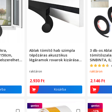
kra,
Ablak tömítő hab szimpla
3 db-os Abla
x150cm,
tépőzáras akusztikus
tömítőszalag
elszerelhető
légáramok rovarok kizárása
SINBINTA, 0,
l
90cm FEKETE
Öntapadó, K
Ütésálló, N
raktáron
raktáron
deformálhat
használható
2.930
Ft
2.146
Ft
Szivacsos g
árba
Kosárba
-10%