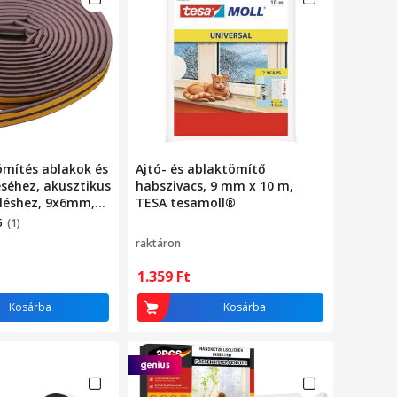
mítés ablakok és
Ajtó- és ablaktömítő
séhez, akusztikus
habszivacs, 9 mm x 10 m,
eléshez, 9x6mm,
TESA tesamoll®
 barna
5
(1)
raktáron
1.359
Ft
Kosárba
Kosárba