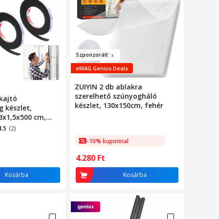
Szp
on
zorált
eMAG Genius Deals
ZUIYIN 2 db ablakra
szerelhető szúnyogháló
kajtó
készlet, 130x150cm, fehér
 készlet,
3x1,5x500 cm,
opásálló,
4.5
(2)
em könnyen
-10% kuponnal
ó, Könnyen
, Zajcsökkentő,
4.280
Ft
umihab, Fekete
Kosárba
Kosárba