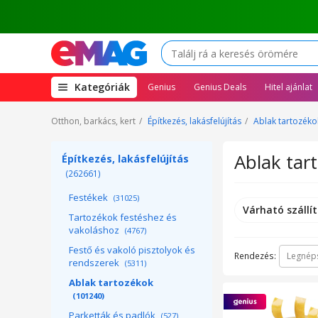
(open
Kategóriák
Genius
Genius Deals
Hitel ajánlat
megamenu)
Otthon, barkács, kert
Építkezés, lakásfelújítás
Ablak tartozéko
Ablak tar
Építkezés, lakásfelújítás
(262661)
Festékek
(31025)
Várható szállít
Tartozékok festéshez és
vakoláshoz
(4767)
Festő és vakoló pisztolyok és
Rendezés:
Legnép
rendszerek
(5311)
Ablak tartozékok
(101240)
Parketták és padlók
(527)