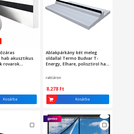
pőzáras
Ablakpárkány két meleg
 hab akusztikus
oldallal Termo Budvar T-
k rovarok
Energy, Elhare, polisztirol hab,
 90 CM FEHÉR
15 mm, fehér
raktáron
8.278
Ft
Kosárba
Kosárba