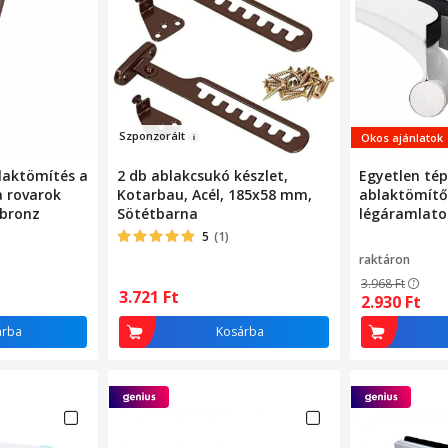
Szponzo
rál
t
Okos ajánlatok
laktömítés a
2 db ablakcsukó készlet,
Egyetlen té
a rovarok
Kotarbau, Acél, 185x58 mm,
ablaktömítő
 bronz
Sötétbarna
légáramlato
kizárásával
5
(1)
raktáron
3.968
Ft
3.721
Ft
2.930
Ft
árba
Kosárba