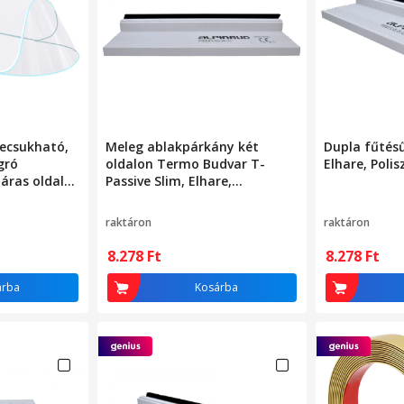
ecsukható,
Meleg ablakpárkány két
Dupla fűtés
gró
oldalon Termo Budvar T-
Elhare, Polis
áras oldala,
Passive Slim, Elhare,
gyerekeknek
polisztirol hab, 15 mm, fehér
 háló, kék
raktáron
raktáron
8.278
Ft
8.278
Ft
árba
Kosárba