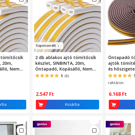
Szpon
zo
rált
 tömítőcsík
2 db ablakos ajtó tömítőcsík
Öntapadó tö
, 20m,
készlet, SINBINTA, 20m,
ajtók tömíté
álló, Nem
Öntapadó, Kopásálló, Nem
és hősziget
lható,
könnyen deformálható,
10m hosszú,
5
(6)
ható,
Könnyen használható,
raktáron
mihab, Fehér
Zajcsökkentő, Gumihab, Fehér
2.547
Ft
6.168
Ft
árba
Kosárba