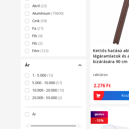
Akril
(23)
Alumínium
(79600)
Cink
(59)
Fa
(27)
Filc
(6)
Filc
(2)
Kettős hatású ab
Fém
(123)
légáramlatok és 
Gumi
(918)
kizárására 90 cm
Ár
Hab
(82)
Hálós anyag
(549)
raktáron
1 - 5.000
(13)
Mikroszálas
(4)
5.000 - 10.000
(57)
2.276
Ft
Műanyag
(39421)
10.000 - 20.000
(10)
Nylon
(137)
Kos
20.000 - 50.000
(2)
PVC
(11950)
Pamut
(26)
Ár
Papír
(4)
-10%
Parafa
(65)