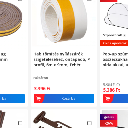
Szponzorá
lt
Okos ajánlatok
lag
Hab tömítés nyílászárók
Pop-up szún
x9mm
szigeteléséhez, öntapadó, P
összecsukhat
profil, 6m x 9mm, fehér
oldalakkal, 
felnőttekne
raktáron
5.984
Ft
3.396
Ft
5.386
Ft
árba
Kosárba
-26%