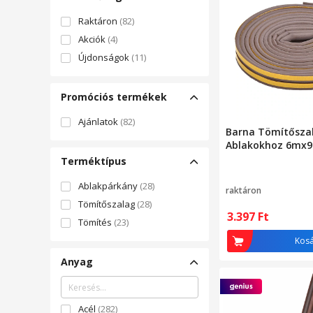
KOWALCZYK
(2)
Raktáron
(82)
Iroda24
(1)
Akciók
(4)
Co&Ralu Best Deals
(1)
Újdonságok
(11)
M KATKA KFT
(1)
NALER
(1)
Promóciós termékek
DETEXPOL SPÓŁKA Z
OGRANICZONĄ
Ajánlatok
(82)
ODPOWIEDZIALNOŚCIĄ
(1)
Barna Tömítősza
DUDA INTERIORS SPÓŁKA Z
Ablakokhoz 6m
OGRANICZONĄ
Terméktípus
ODPOWIEDZIALNO
(1)
92MUSIC SPÓŁKA Z
Ablakpárkány
(28)
raktáron
OGRANICZONĄ
Tömítőszalag
(28)
ODPOWIEDZIALNOŚCIĄ
(1)
3.397
Ft
Tömítés
(23)
PROSPERO - PATRYK
Kos
KOZŁOWSKI
(1)
POLSKI MATERAC GROUP
(1)
Anyag
PD‑TRANS PIOTR
SZCZUROWSKI
(1)
Acél
(282)