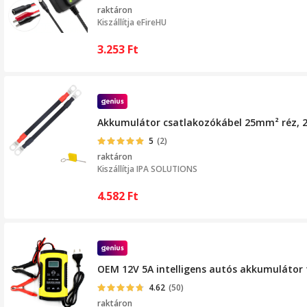
raktáron
Kiszállítja
eFireHU
3.253
Ft
Akkumulátor csatlakozókábel 25mm² réz, 25
5
(2)
raktáron
Kiszállítja
IPA SOLUTIONS
4.582
Ft
OEM 12V 5A intelligens autós akkumulátor t
4.62
(50)
raktáron