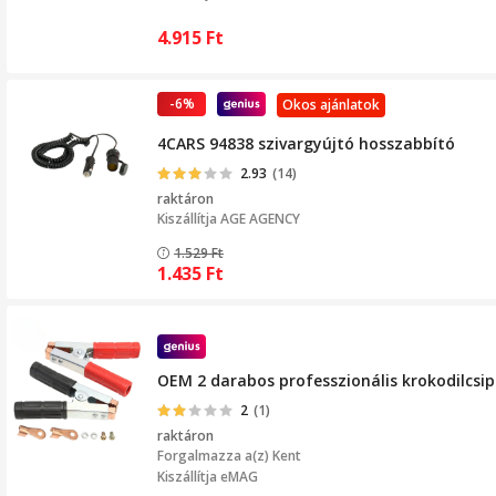
4.915
Ft
-6%
Okos ajánlatok
4CARS 94838 szivargyújtó hosszabbító
2.93
(14)
raktáron
Kiszállítja
AGE AGENCY
1.529
Ft
1.435
Ft
OEM 2 darabos professzionális krokodilcsi
2
(1)
raktáron
Forgalmazza a(z)
Kent
Kiszállítja eMAG