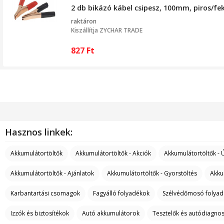
2 db bikázó kábel csipesz, 100mm, piros/fe
raktáron
Kiszállítja
ZYCHAR TRADE
827
Ft
Hasznos linkek:
Akkumulátortöltők
Akkumulátortöltők - Akciók
Akkumulátortöltők -
Akkumulátortöltők - Ajánlatok
Akkumulátortöltők - Gyorstöltés
Akku
Karbantartási csomagok
Fagyálló folyadékok
Szélvédőmosó folyad
Izzók és biztosítékok
Autó akkumulátorok
Tesztelők és autódiagnos