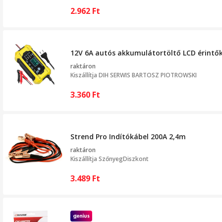
2.962
Ft
12V 6A autós akkumulátortöltő LCD érintő
raktáron
Kiszállítja
DIH SERWIS BARTOSZ PIOTROWSKI
3.360
Ft
Strend Pro Indítókábel 200A 2,4m
raktáron
Kiszállítja
SzőnyegDiszkont
3.489
Ft