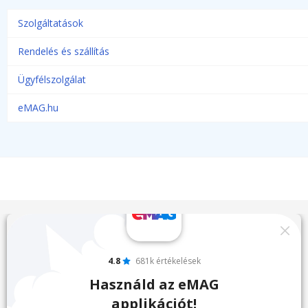
Szolgáltatások
Rendelés és szállítás
Ügyfélszolgálat
eMAG.hu
4.8
681k értékelések
Használd az eMAG
applikációt!