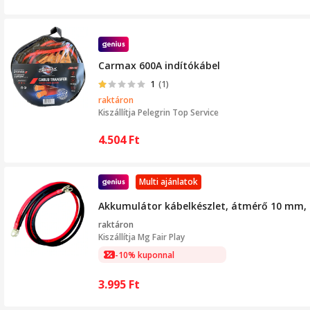
Carmax 600A indítókábel
1
(1)
raktáron
Kiszállítja
Pelegrin Top Service
4.504
Ft
Multi ajánlatok
Akkumulátor kábelkészlet, átmérő 10 mm, 2
raktáron
Kiszállítja
Mg Fair Play
-10% kuponnal
3.995
Ft