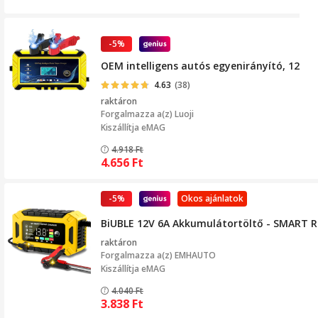
-5%
OEM intelligens autós egyenirányító, 12V, 6A,
4.63
(38)
raktáron
Forgalmazza a(z)
Luoji
Kiszállítja eMAG
4.918
Ft
4.656
Ft
-5%
Okos ajánlatok
BiUBLE 12V 6A Akkumulátortöltő - SMART RE
raktáron
Forgalmazza a(z)
EMHAUTO
Kiszállítja eMAG
4.040
Ft
3.838
Ft