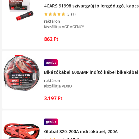
4CARS 91998 szivargyújtó lengődugó, kapcs
5
(1)
raktáron
Kiszállítja
AGE AGENCY
862
Ft
Bikázókábel 600AMP indító kábel bikakábe
raktáron
Kiszállítja
VEXIO
3.197
Ft
Global 820-200A indítókábel, 200A