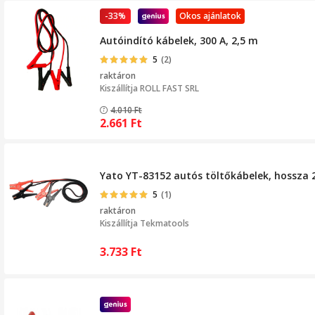
-33%
Okos ajánlatok
Autóindító kábelek, 300 A, 2,5 m
5
(2)
raktáron
Kiszállítja
ROLL FAST SRL
4.010
Ft
2.661
Ft
Yato YT-83152 autós töltőkábelek, hossza
5
(1)
raktáron
Kiszállítja
Tekmatools
3.733
Ft