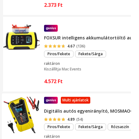
2.373
Ft
FOXSUR intelligens akkumulátortöltő autó /
4.67
(136)
Piros/Fekete
Fekete/Sárga
raktáron
Kiszállítja
Mac Events
4.572
Ft
Multi ajánlatok
Digitális autós egyenirányító, MOSMAOO®, 1
4.89
(54)
Piros/Fekete
Fekete/Sárga
Rózsaszín
raktáron