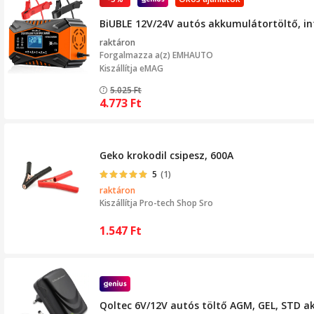
BiUBLE 12V/24V autós akkumulátortöltő, in
raktáron
Forgalmazza a(z)
EMHAUTO
Kiszállítja eMAG
5.025
Ft
4.773
Ft
Geko krokodil csipesz, 600A
5
(1)
raktáron
Kiszállítja
Pro-tech Shop Sro
1.547
Ft
Qoltec 6V/12V autós töltő AGM, GEL, STD a