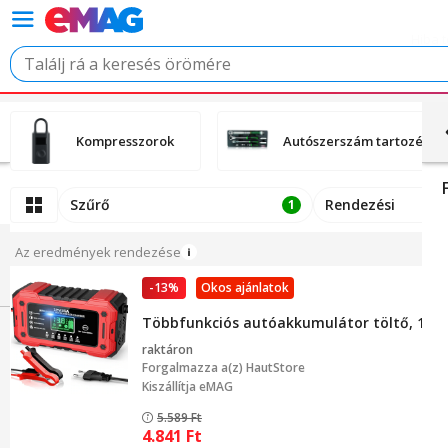
Kompresszorok
Autószerszám tartozékok
Szűrő
Rendezési
1
Az eredmények rendezése
-13%
Okos ajánlatok
Többfunkciós autóakkumulátor töltő, 12V/15A
raktáron
Forgalmazza a(z)
HautStore
Kiszállítja eMAG
5.589
Ft
4.841
Ft