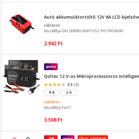
Autó akkumulátortöltő 12V 6A LCD kijelzőve
raktáron
Kiszállítja
DIH SERWIS BARTOSZ PIOTROWSKI
2.942
Ft
Qoltec 12 V-os Mikroprocesszoros Intellige
3.5
(2)
8 A
2 A
raktáron
Kiszállítja
ForIT
3.568
Ft
-5%
Okos ajánlatok