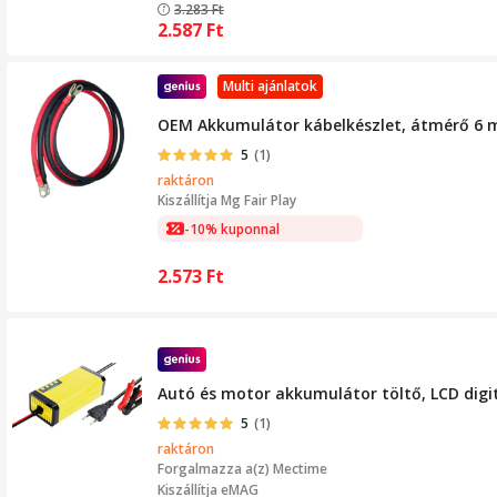
3.283
Ft
2.587
Ft
Multi ajánlatok
OEM Akkumulátor kábelkészlet, átmérő 6 mm
5
(1)
raktáron
Kiszállítja
Mg Fair Play
-10% kuponnal
2.573
Ft
Autó és motor akkumulátor töltő, LCD digit
5
(1)
raktáron
Forgalmazza a(z)
Mectime
Kiszállítja eMAG