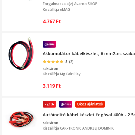
Forgalmazza a(z)
Avaroo SHOP
Kiszállítja eMAG
4.767
Ft
Akkumulátor kábelkészlet, 6 mm2-es szakas
5
(2)
raktáron
Kiszállítja
Mg Fair Play
3.119
Ft
-21%
Okos ajánlatok
Autóindító kábel készlet fogóval 400A - 2 
raktáron
Kiszállítja
CAR-TRONIC ANDRZEJ DOMINIK