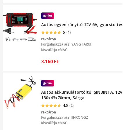
Autós egyenirányító 12V 6A, gyorstöltés, t
5
(1)
raktáron
Forgalmazza a(z)
YANG JIARUI
Kiszállítja eMAG
3.160
Ft
Autós akkumulátortöltő, SINBINTA, 12V, 2A
130x43x70mm, Sárga
4.5
(2)
raktáron
Forgalmazza a(z)
JINRONGZ
Kiszállítja eMAG