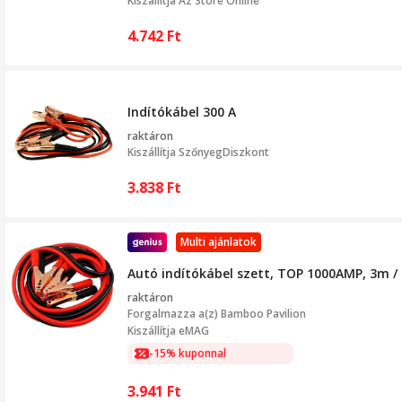
Kiszállítja
Az Store Online
4.742
Ft
Indítókábel 300 A
raktáron
Kiszállítja
SzőnyegDiszkont
3.838
Ft
Multi ajánlatok
Autó indítókábel szett, TOP 1000AMP, 3m /
raktáron
Forgalmazza a(z)
Bamboo Pavilion
Kiszállítja eMAG
-15% kuponnal
3.941
Ft