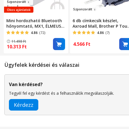
Szponz
orál
t
Szp
onzo
r
ált
Okos ajánlatok
Mini hordozható Bluetooth
6 db címkecsík készlet,
hőnyomtató, MX1, ÉLMEUSZ,
Axroad Mall, Brother P Tou
tonermentes, iOS és Android
készülékkel kompatibilis,
4.86
(72)
4.86
(7)
telefonokhoz, címkéket,
Hőmérséklet-, olaj-, foltálló
11.498
Ft
jegyzeteket, listákat,
PT-D200, PT-H100, PT-D400,
4.566
Ft
10.313
Ft
fényképeket nyomtat, 10
12 mm x 8 m, többszínű
tekercs mellékelve,
újratölthető akkumulátor,
Ügyfelek kérdései és válaszai
fehér
Van kérdésed?
Tegyél fel egy kérdést és a felhasználók megválaszolják.
Kérdezz