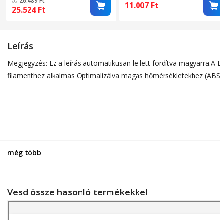
26.489
Ft
X1/X1C/X1E/P1P/P1S/A1
A1-gyel, dupla rugóacél,
11.007
Ft
25.524
Ft
modellekhez, kétoldalas
texturált PEI bevonat, aran
(PEO texturált / PET sima),
karbon felület, Fekete
Leírás
Megjegyzés: Ez a leírás automatikusan le lett fordítva magyarra
filamenthez alkalmas Optimalizálva magas hőmérsékletekhez (ABS, P
még több
Vesd össze hasonló termékekkel