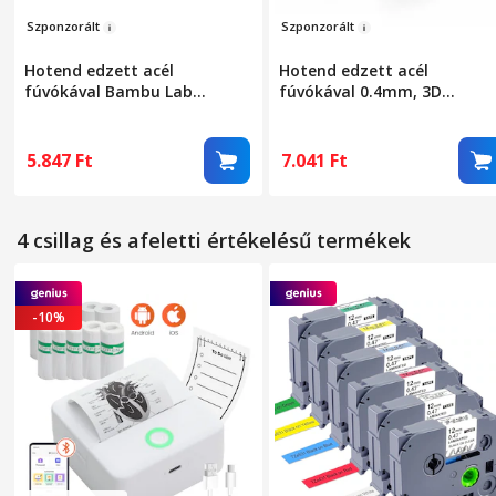
Szponz
orált
Szponzor
ált
Hotend edzett acél
Hotend edzett acél
fúvókával Bambu Lab
fúvókával 0.4mm, 3D
0.4mm, 1 szilikon zokni, 2
nyomtató tartozék
kulcs, 3D nyomtató tartozék
kompatibilis a Bambu Lab 
kompatibilis A1 és A1 Mini
és A1 Mini nyomtatókkal,
5.847
Ft
7.041
Ft
eltömődésálló nyomtatófej
cserealkatrész
4 csillag és afeletti értékelésű termékek
-10%