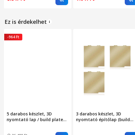
eltömődésálló nyomtatófej
cserealkatrész
Ez is érdekelhet
-964 Ft
5 darabos készlet, 3D
3 darabos készlet, 3D
nyomtató lap / build plate
nyomtató építőlap (build
257x257 mm PEO+PET
plate) 184 x 184 mm,
Bambu-Lab
kompatibilis a Bambu Lab