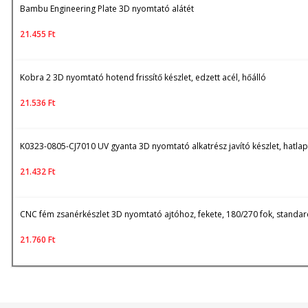
Bambu Engineering Plate 3D nyomtató alátét
21.455
Ft
Kobra 2 3D nyomtató hotend frissítő készlet, edzett acél, hőálló
21.536
Ft
K0323-0805-CJ7010 UV gyanta 3D nyomtató alkatrész javító készlet, hatlap
21.432
Ft
CNC fém zsanérkészlet 3D nyomtató ajtóhoz, fekete, 180/270 fok, standa
21.760
Ft