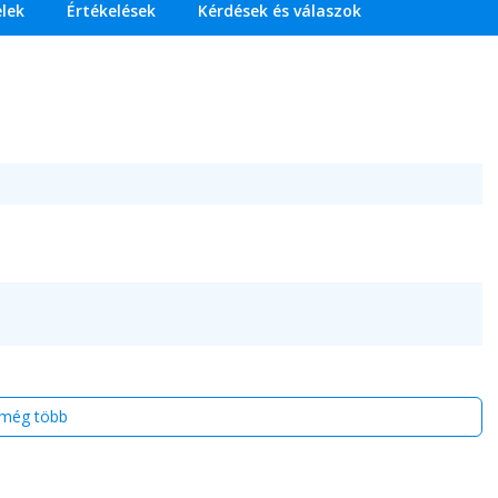
elek
Értékelések
Kérdések és válaszok
még több