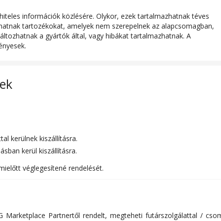
iteles információk közlésére. Olykor, ezek tartalmazhatnak téves
azhatnak tartozékokat, amelyek nem szerepelnek az alapcsomagban,
áltozhatnak a gyártók által, vagy hibákat tartalmazhatnak. A
ényesek.
lek
l kerülnek kiszállításra.
sban kerül kiszállításra.
mielőtt véglegesítené rendelését.
 Marketplace Partnertől rendelt, megteheti futárszolgálattal / c