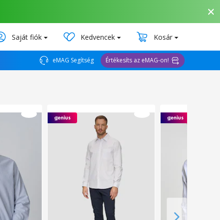
Saját fiók
Kedvencek
Kosár
eMAG Segítség
Értékesíts az eMAG-on!