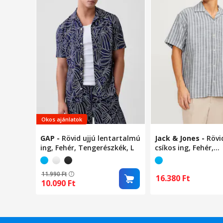
Okos ajánlatok
GAP
-
Rövid ujjú lentartalmú
Jack & Jones
-
Rövi
ing, Fehér, Tengerészkék, L
csíkos ing, Fehér,
Tengerészkék, S
11.990
Ft
16.380
Ft
10.090
Ft