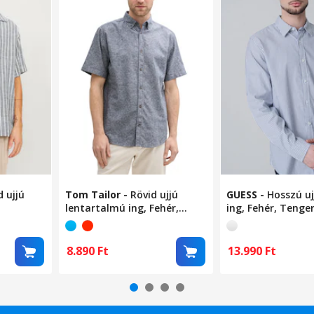
d ujjú
Tom Tailor
-
Rövid ujjú
GUESS
-
Hosszú uj
lentartalmú ing, Fehér,
ing, Fehér, Tenge
Tengerészkék, S
8.890
Ft
13.990
Ft