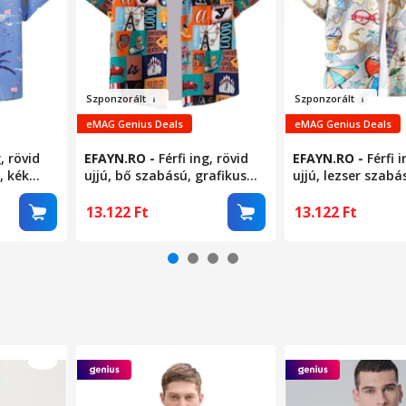
Szpon
zorált
Szponzor
á
lt
eMAG Genius Deals
eMAG Genius Deals
g, rövid
EFAYN.RO
-
Férfi ing, rövid
EFAYN.RO
-
Férfi 
, kék
ujjú, bő szabású, grafikus
ujjú, lezser szabá
s méret,
nyomtatás, L-es méret,
modell, S-es mére
többszínű, EFAYN
EFAYN
13.122
Ft
13.122
Ft