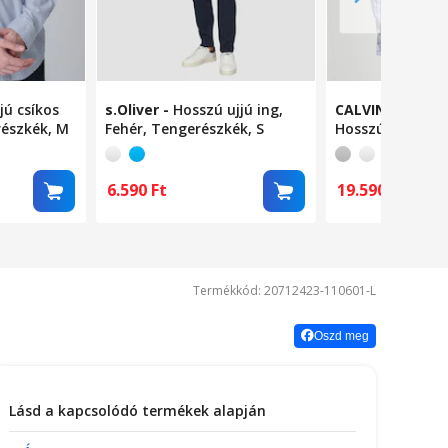
jú csíkos
s.Oliver
-
Hosszú ujjú ing,
CALVIN KLEIN J
részkék, M
Fehér, Tengerészkék, S
Hosszú ujjú csík
Tengerészkék, 
6.590
Ft
19.590
Ft
Termékkód: 20712423-110601-L
Oszd meg
Lásd a kapcsolódó termékek alapján