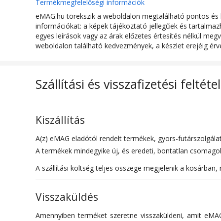
Termékmegfelelőségi információk
Gallér
Hegyes
eMAG.hu törekszik a weboldalon megtalálható pontos és h
információkat: a képek tájékoztató jellegűek és tartalm
Ujjhossz
Rövid ujjú
egyes leírások vagy az árak előzetes értesítés nélkül megv
weboldalon található kedvezmények, a készlet erejéig érv
Zsebek
Belső mellzseb
Zárószerkezet
Gombos
Szállítási és visszafizetési feltéte
ÖSSZETÉTEL
Kiszállítás
Külső anyag
100% pamut
A(z) eMAG eladótól rendelt termékek, gyors-futárszolgálatta
A termékek mindegyike új, és eredeti, bontatlan csomagolá
A szállítási költség teljes összege megjelenik a kosárban, 
Visszaküldés
Amennyiben terméket szeretne visszaküldeni, amit eMAG