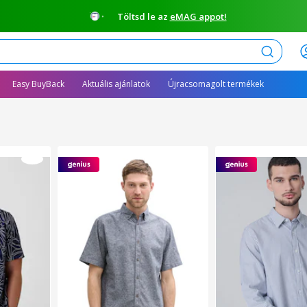
Töltsd le az
eMAG appot!
Keresés
Easy BuyBack
Aktuális ajánlatok
Újracsomagolt termékek