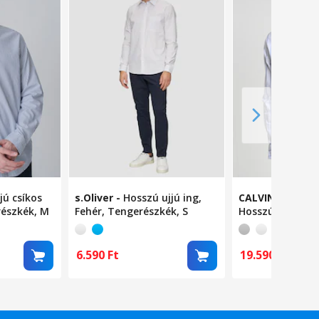
jú csíkos
s.Oliver
-
Hosszú ujjú ing,
CALVIN KLEIN J
részkék, M
Fehér, Tengerészkék, S
Hosszú ujjú csík
Tengerészkék, 
6.590
Ft
19.590
Ft