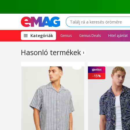
(open
Kategóriák
Genius
Genius Deals
Hitel ajánlat
megamenu)
Hasonló termékek
-15%