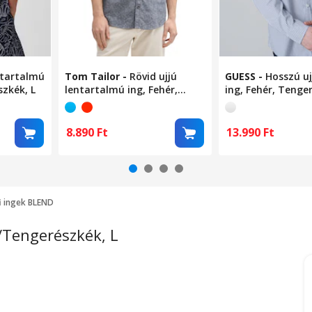
ntartalmú
Tom Tailor
-
Rövid ujjú
GUESS
-
Hosszú uj
szkék, L
lentartalmú ing, Fehér,
ing, Fehér, Tenge
Tengerészkék, S
8.890
Ft
13.990
Ft
i ingek BLEND
/Tengerészkék, L