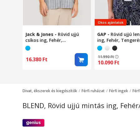
Okos ajánlatok
Jack & Jones
-
Rövid ujjú
GAP
-
Rövid ujjú le
csíkos ing, Fehér,
ing, Fehér, Tengeré
Tengerészkék, S
11.990
Ft
16.380
Ft
10.090
Ft
Divat, ékszerek és kiegészítők
Férfi ruházat
Férfi ingek
Férf
BLEND, Rövid ujjú mintás ing, Fehér