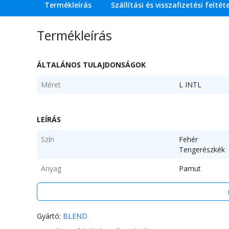
Termékleírás
Szállítási és visszafizetési feltét
Termékleírás
ÁLTALÁNOS TULAJDONSÁGOK
Méret
L INTL
LEÍRÁS
Szín
Fehér
Tengerészkék
Anyag
Pamut
Minta
Mintás
Stílus
Hétköznapi
Gyártó:
BLEND
Szabás
Normál