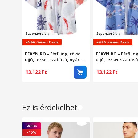
Sz
ponzorá
lt
Szponz
or
ál
t
eMAG Genius Deals
eMAG Genius Deals
EFAYN.RO
-
Férfi ing, rövid
EFAYN.RO
-
Férfi in
ujjú, lezser szabású, nyári
ujjú, lezser szabású
tengeri modell, L-es méret,
tengeri modell, S-e
fehér
kék
13.122
Ft
13.122
Ft
Ez is érdekelhet
-15%