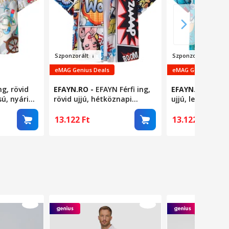
Sz
p
onzorált
Szp
onzorál
t
eMAG Genius Deals
eMAG Genius Deals
ing, rövid
EFAYN.RO
-
EFAYN Férfi ing,
EFAYN.RO
-
Férfi
sú, nyári
rövid ujjú, hétköznapi
ujjú, lezser sza
t, fehér,
szabású, rajzfilmmintás, L-
meleg modell, S
es méret, többszínű
türkiz, EFAYN
13.122
Ft
13.122
Ft