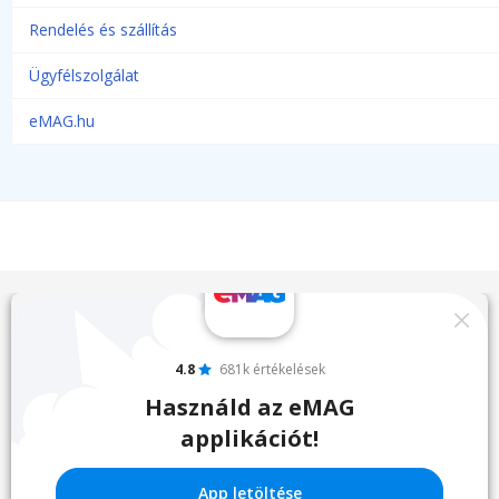
Rendelés és szállítás
Ügyfélszolgálat
eMAG.hu
4.8
681k értékelések
Használd az eMAG
applikációt!
App letöltése