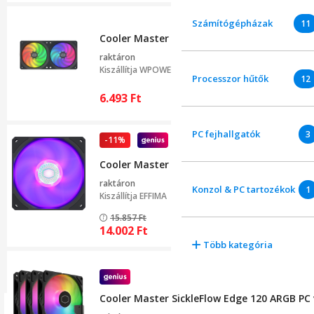
Számítógépházak
11
Cooler Master MasterFan SF240R ARGB Venti
raktáron
Kiszállítja
WPOWER Hungary
Processzor hűtők
12
6.493
Ft
PC fejhallgatók
3
-11%
Okos ajánlatok
Cooler Master SickleFlow 120 RGB Ventiláto
raktáron
Konzol & PC tartozékok
1
Kiszállítja
EFFIMA
15.857
Ft
14.002
Ft
Több kategória
Cooler Master SickleFlow Edge 120 ARGB PC