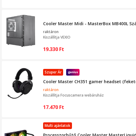
Cooler Master Midi - MasterBox MB400L Szám
raktáron
Kiszállítja
VEXIO
19.330
Ft
Szuper Ár
Cooler Master CH351 gamer headset (feket
raktáron
Kiszállítja
Focuscamera webáruház
17.470
Ft
Multi ajánlatok
Processzorhűtő Cooler Master MasterLiquid