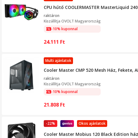
CPU hűtő COOLERMASTER MasterLiquid 240 
raktáron
Kiszállítja
OVOLT Magyarország
-10% kuponnal
24.111
Ft
Multi ajánlatok
Cooler Master CMP 520 Mesh Ház, Fekete, 
raktáron
Kiszállítja
OVOLT Magyarország
-10% kuponnal
21.808
Ft
-22%
Okos ajánlatok
Cooler Master Mobius 120 Black Edition há