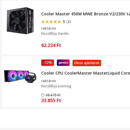
Cooler Master 450W MWE Bronze V2/230V t
5
(2)
raktáron
Kiszállítja
Vandin
62.234
Ft
-12%
Okos ajánlatok
Cooler CPU CoolerMaster MasterLiquid Core 
raktáron
Kiszállítja
evomag
38.675
Ft
33.855
Ft