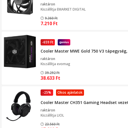
raktáron
Kiszállítja
EMARKET DIGITAL
9.360
Ft
7.210
Ft
-659 Ft
Cooler Master MWE Gold 750 V3 tápegység, 
raktáron
Kiszállítja
evomag
39.292
Ft
38.633
Ft
-25%
Okos ajánlatok
Cooler Master CH351 Gaming Headset vezeté
raktáron
Kiszállítja
LIOL
23.560
Ft