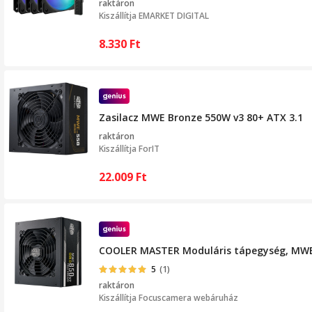
raktáron
Kiszállítja
EMARKET DIGITAL
8.330
Ft
Zasilacz MWE Bronze 550W v3 80+ ATX 3.1
raktáron
Kiszállítja
ForIT
22.009
Ft
COOLER MASTER Moduláris tápegység, MWE 
5
(1)
raktáron
Kiszállítja
Focuscamera webáruház