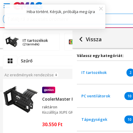
Vissza
IT tartozékok
PC ventilátorok
(2 termék)
(10 termék)
Válassz egy kategóriát:
Szűrő
IT tartozékok
2
Az eredmények rendezése
PC ventilátorok
10
CoolerMaster MCA-U000C-KFVK03 függőleges 
raktáron
Kiszállítja
XUPE GROUP
Tápegységek
10
30.550
Ft