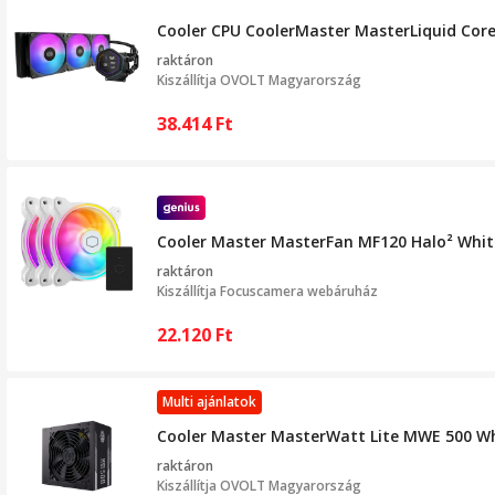
Cooler CPU CoolerMaster MasterLiquid Core
raktáron
Kiszállítja
OVOLT Magyarország
38.414
Ft
Cooler Master MasterFan MF120 Halo² White
raktáron
Kiszállítja
Focuscamera webáruház
22.120
Ft
Multi ajánlatok
Cooler Master MasterWatt Lite MWE 500 Whit
raktáron
Kiszállítja
OVOLT Magyarország