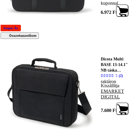
kuponnal
6.972
Ft
Szuper Ár
Összehasonlítom
Dicota Multi
BASE 13-14.1"
NB táska
fekete
5
(2)
raktáron
Kiszállítja
EMARKET
DIGITAL
7.600
Ft