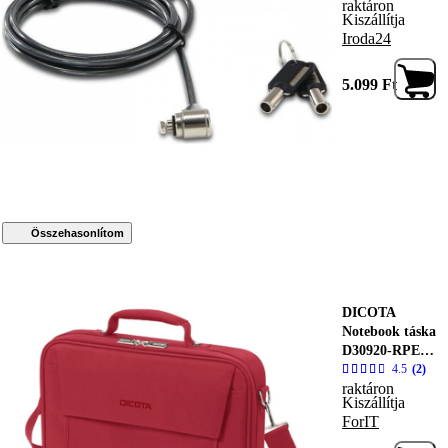
raktáron
DICOTA,
Kiszállítja
Kulcsos,
Iroda24
Fekete/ezüst
5.099
Ft
Összehasonlítom
DICOTA
Notebook táska
D30920-RPET,
Eco Multi
4.5
(2)
raktáron
BASE 14-
Kiszállítja
15.6", Red
ForIT
(D30920-
RPET)