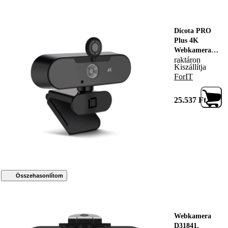
Dicota PRO
Plus 4K
Webkamera
raktáron
Black, 203339,
Kiszállítja
Webkamera
ForIT
25.537
Ft
Összehasonlítom
Webkamera
D31841,