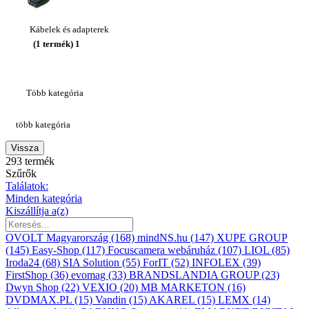
Kábelek és adapterek
(1 termék)
1
Több kategória
több kategória
Vissza
293 termék
Szűrők
Találatok:
Minden kategória
Kiszállítja a(z)
OVOLT Magyarország
(168)
mindNS.hu
(147)
XUPE GROUP
(145)
Easy-Shop
(117)
Focuscamera webáruház
(107)
LIOL
(85)
Iroda24
(68)
SIA Solution
(55)
ForIT
(52)
INFOLEX
(39)
FirstShop
(36)
evomag
(33)
BRANDSLANDIA GROUP
(23)
Dwyn Shop
(22)
VEXIO
(20)
MB MARKETON
(16)
DVDMAX.PL
(15)
Vandin
(15)
AKAREL
(15)
LEMX
(14)