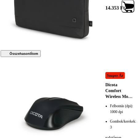
14.353
Ft
Összehasonlítom
Szuper Ár
Dicota
Comfort
Wireless Mouse
Black, 201991,
Felbontás (dpi):
Egér
1000 dpi
Gombok/kerekek:
3
raktáron