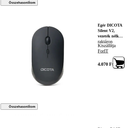
Összehasonlítom
Egér DICOTA
Silent V2,
vezeték nélküli,
raktáron
optikai,
Kiszállítja
1600DPI,
ForIT
fekete
4.070
Ft
Összehasonlítom