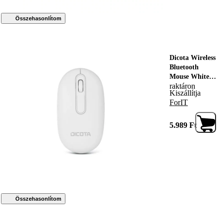
Összehasonlítom
Dicota Wireless
Bluetooth
Mouse White,
raktáron
240058, Egér
Kiszállítja
ForIT
5.989
Ft
Összehasonlítom