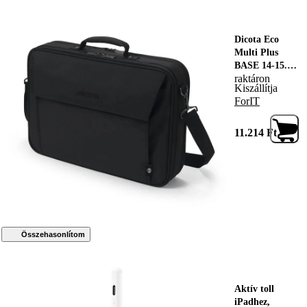
Dicota Eco
Multi Plus
BASE 14-15.6"
raktáron
notebook táska
Kiszállítja
fekete
ForIT
(D30491-
RPET)
(D30491-
11.214
Ft
RPET)
Összehasonlítom
Aktív toll
iPadhez,