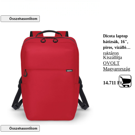
Összehasonlítom
Dicota laptop
hátizsák, 16",
piros, vízálló,
raktáron
16 literes
Kiszállítja
űrtartalommal,
OVOLT
15 cm magas
Magyarország
14.711
Ft
Összehasonlítom