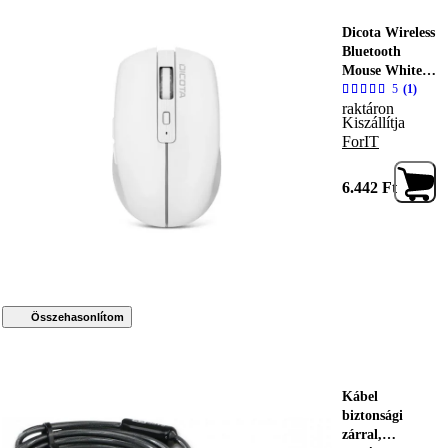
Dicota Wireless
Bluetooth
Mouse White,
240061, Egér
5
(1)
raktáron
Kiszállítja
ForIT
6.442
Ft
Összehasonlítom
Kábel
biztonsági
zárral,