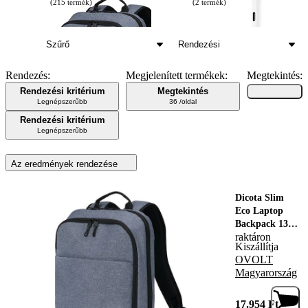
(215 termék)
(2 termék)
Szűrő
Rendezési
Rendezés:
Megjelenített termékek:
Megtekintés:
Rendezési kritérium
Megtekintés
Legnépszerűbb
36 /oldal
Rendezési kritérium
Legnépszerűbb
Az eredmények rendezése
Dicota Slim
Eco Laptop
Backpack 13-
raktáron
14,1" Blue,
Kiszállítja
228509,
OVOLT
Notebook táska
Magyarország
17.954
Ft