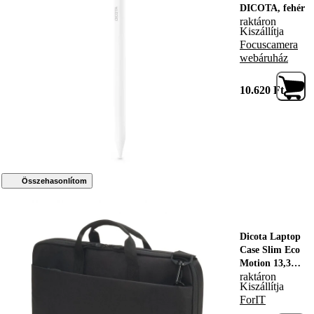
DICOTA, fehér
raktáron
Kiszállítja
Focuscamera
webáruház
10.620
Ft
Összehasonlítom
Dicota Laptop
Case Slim Eco
Motion 13,3"
raktáron
Black, 201801,
Kiszállítja
Notebook táska
ForIT