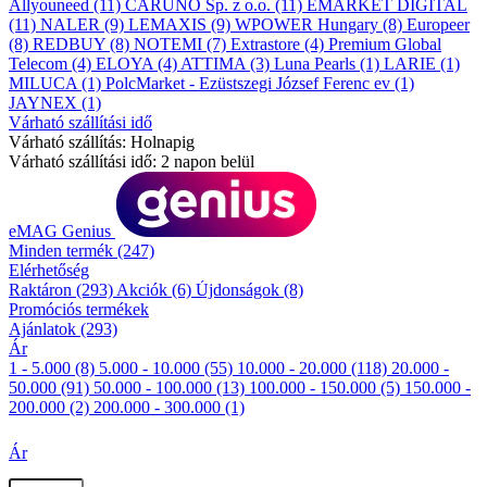
Allyouneed
(11)
CARUNO Sp. z o.o.
(11)
EMARKET DIGITAL
(11)
NALER
(9)
LEMAXIS
(9)
WPOWER Hungary
(8)
Europeer
(8)
REDBUY
(8)
NOTEMI
(7)
Extrastore
(4)
Premium Global
Telecom
(4)
ELOYA
(4)
ATTIMA
(3)
Luna Pearls
(1)
LARIE
(1)
MILUCA
(1)
PolcMarket - Ezüstszegi József Ferenc ev
(1)
JAYNEX
(1)
Várható szállítási idő
Várható szállítás: Holnapig
Várható szállítási idő: 2 napon belül
eMAG Genius
Minden termék
(247)
Elérhetőség
Raktáron
(293)
Akciók
(6)
Újdonságok
(8)
Promóciós termékek
Ajánlatok
(293)
Ár
1 - 5.000
(8)
5.000 - 10.000
(55)
10.000 - 20.000
(118)
20.000 -
50.000
(91)
50.000 - 100.000
(13)
100.000 - 150.000
(5)
150.000 -
200.000
(2)
200.000 - 300.000
(1)
Ár