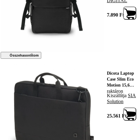
DIGITAL
t anyagból,
fekete
7.890
Ft
Összehasonlítom
Dicota Laptop
Case Slim Eco
Motion 15,6"
raktáron
Black, 201956,
Kiszállítja
SIA
Notebook táska
Solution
25.561
Ft