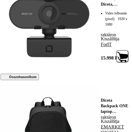
Dicota,
1920x1080,
Video felbontás
fekete
(pixel):
1920 x
1080
raktáron
Kiszállítja
ForIT
15.998
Ft
Összehasonlítom
Dicota
Backpack ONE
laptop
raktáron
hátizsák, 16"
Kiszállítja
laptop rekesz,
EMARKET
újrahasznosítot