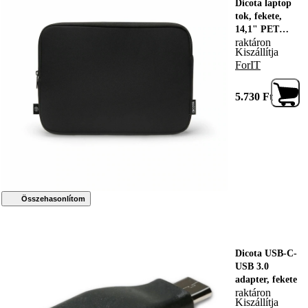
Dicota laptop
tok, fekete,
14,1" PET
raktáron
anyag, karcálló
Kiszállítja
ForIT
5.730
Ft
Összehasonlítom
Dicota USB-C-
USB 3.0
adapter, fekete
raktáron
Kiszállítja