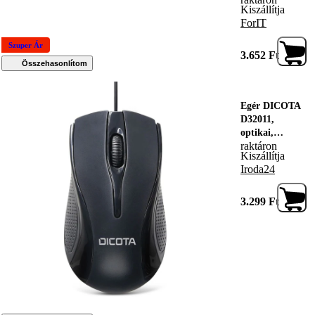
Kiszállítja
ForIT
Szuper Ár
3.652
Ft
Összehasonlítom
Egér DICOTA
D32011,
optikai,
raktáron
1200DPI,
Kiszállítja
fekete
Iroda24
3.299
Ft