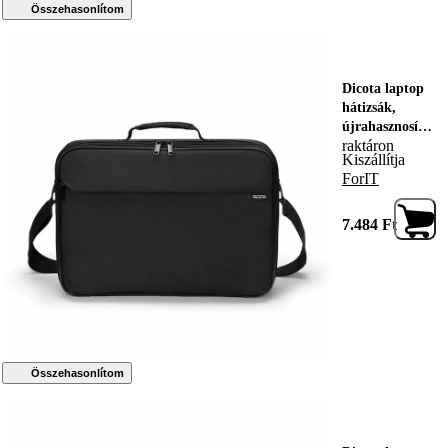
Összehasonlítom
Dicota laptop
hátizsák,
újrahasznosítot
raktáron
t anyagból,
Kiszállítja
fekete, 35,8cm
ForIT
7.484
Ft
Összehasonlítom