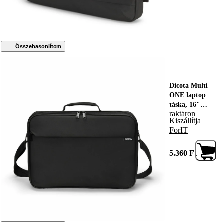
Összehasonlítom
Dicota Multi
ONE laptop
táska, 16"
raktáron
laptop rekesz,
Kiszállítja
teljes párnázás,
ForIT
fekete
5.360
Ft