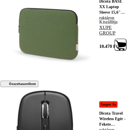
Dicota BASE
XX Laptop
Sleeve 15,6"
raktáron
Olive Green,
Kiszállítja
209365,
XUPE
Notebook táska
GROUP
10.470
Ft
Összehasonlítom
Szuper Ár
Dicota Travel
Wireless Egér -
Fekete
raktáron
(D31980)