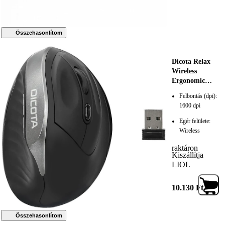
Összehasonlítom
Dicota Relax
Wireless
Ergonomic
Mouse Black,
Felbontás (dpi):
216473, Egér
1600 dpi
Egér felülete:
Wireless
raktáron
Kiszállítja
LIOL
10.130
Ft
Összehasonlítom