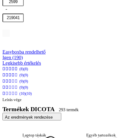
Easyboxba rendelhető
Igen
(190)
Legkisebb értékelés
(8)
(8)
(9)
(9)
(9)
(9)
(9)
(9)
(10)
(10)
Leírás vége
Termékek DICOTA
293 termék
Az eredmények rendezése
Laptop táskák
Egyéb tartozékok