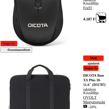
Kiszállítja
ForIT
4.187
Ft
Szuper Ár
Összehasonlítom
Multi
ajánlatok
Szuper Ár
DICOTA Base
XX Plus 10-
11.6" (D31787)
raktáron
Kiszállítja
OVOLT
Magyarország
-10%