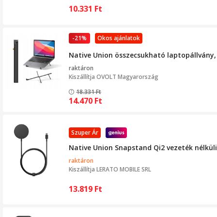
10.331
Ft
-21%
Okos ajánlatok
Native Union összecsukható laptopállvány
raktáron
Kiszállítja
OVOLT Magyarország
18.331
Ft
14.470
Ft
Szuper Ár
Native Union Snapstand Qi2 vezeték nélküli
raktáron
Kiszállítja
LERATO MOBILE SRL
13.819
Ft