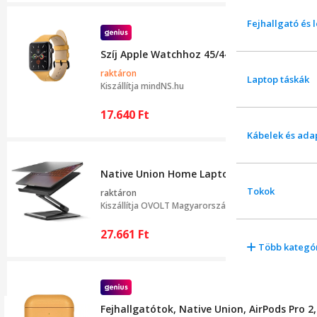
Fejhallgató és 
Szíj Apple Watchhoz 45/44/42 mm, NATIVE U
raktáron
Laptop táskák
Kiszállítja
mindNS.hu
17.640
Ft
Kábelek és ada
Native Union Home Laptop Állvány Fekete
Tokok
raktáron
Kiszállítja
OVOLT Magyarország
27.661
Ft
Több kategó
Fejhallgatótok, Native Union, AirPods Pro 2