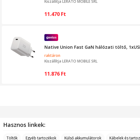
Kiszállítja
LERATO MOBILE SRL
11.470
Ft
Native Union Fast GaN hálózati töltő, 1xUS
raktáron
Kiszállítja
LERATO MOBILE SRL
11.876
Ft
Hasznos linkek:
Töltők
Egyéb tartozékok
Külső akkumulátorok
Kábelek és tarto