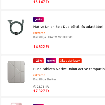
15.147
Ft
Native Union Belt Duo töltő- és adatkábel, 
raktáron
Kiszállítja
LERATO MOBILE SRL
14.622
Ft
-23%
Okos ajánlatok
Husa tableta Native Union Active compatibi
raktáron
Kiszállítja
Shelter
22.721
Ft
17.327
Ft