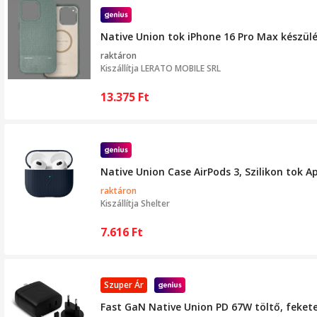
Native Union tok iPhone 16 Pro Max készülé
raktáron
Kiszállítja
LERATO MOBILE SRL
13.375
Ft
Native Union Case AirPods 3, Szilikon tok A
raktáron
Kiszállítja
Shelter
7.616
Ft
Szuper Ár
Fast GaN Native Union PD 67W töltő, feke