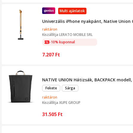
Multi ajánlatok
Univerzális iPhone nyakpánt, Native Union 
raktáron
Kiszállítja
LERATO MOBILE SRL
-10% kuponnal
7.207
Ft
NATIVE UNION Hátizsák, BACKPACK modell, 
Fekete
Sárga
raktáron
Kiszállítja
XUPE GROUP
31.505
Ft