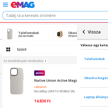
Vissza
Telefontokok
Okosóra kiegészítők
(62 termék)
(9 termék)
Válassz egy kate
Szűrő
Telefontokok
Az eredmények rendezése
Okosóra kiegés
Native Union Active Magsafe tok, iPhone 1
raktáron
Kiszállítja
LERATO MOBILE SRL
Laptop állvány
14.830
Ft