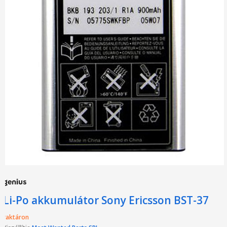
Li-Po akkumulátor Sony Ericsson BST-37
raktáron