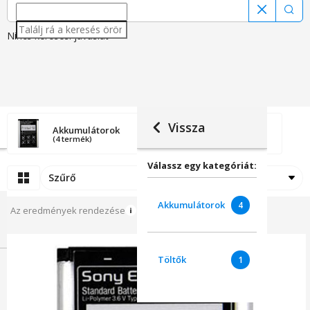
Keres
Nincs keresési javaslat
Vissza
Akkumulátorok
Töltők
(4 termék)
(1 termék)
Válassz egy kategóriát:
Szűrő
Rendezési
Akkumulátorok
4
Az eredmények rendezése
Töltők
1