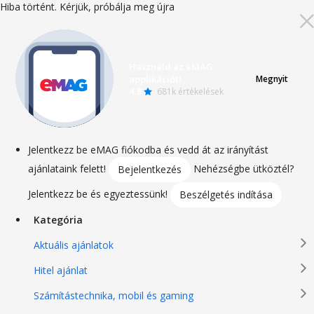
Hiba történt. Kérjük, próbálja meg újra
Használd az eMAG
applikációt!
Megnyit
4.8
681k értékelések
Jelentkezz be eMAG fiókodba és vedd át az irányítást
ajánlataink felett!
Nehézségbe ütköztél?
Bejelentkezés
Jelentkezz be és egyeztessünk!
Beszélgetés indítása
Kategória
Aktuális ajánlatok
Hitel ajánlat
Számítástechnika, mobil és gaming