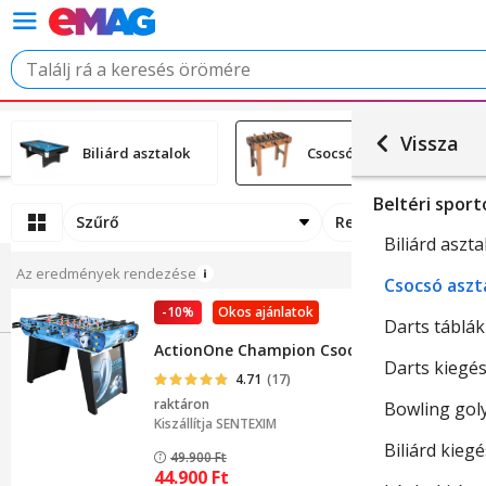
Vissza
Biliárd asztalok
Csocsó asztalok
Beltéri spor
Szűrő
Rendezési
Biliárd aszt
Az eredmények rendezése
Csocsó aszt
-10%
Okos ajánlatok
Darts táblá
ActionOne Champion Csocsó asztal, 121 x 6
Darts kiegé
4.71
(17)
raktáron
Bowling gol
Kiszállítja
SENTEXIM
Biliárd kieg
49.900
Ft
44.900
Ft