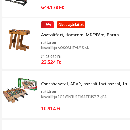
644.178
Ft
-9%
Okos ajánlatok
Asztalifoci, Homcom, MDF/Fém, Barna
raktáron
Kiszállítja
AOSOM ITALY S.r.l.
25.980
Ft
23.524
Ft
Csocsóasztal, ADAR, asztali foci asztal, fa
raktáron
Kiszállítja
POPVENTURE MATEUSZ ZIęBA
10.914
Ft