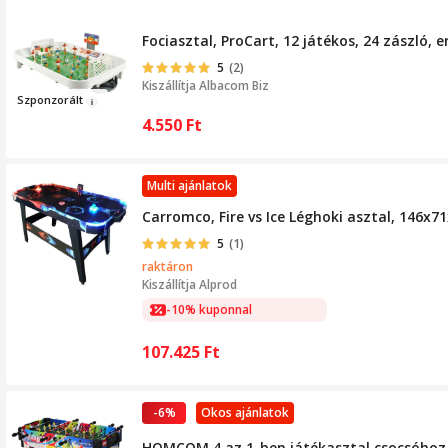
Fociasztal, ProCart, 12 játékos, 24 zászló,
5
(2)
Kiszállítja
Albacom Biz
Szpon
zorá
l
t
4.550
Ft
Multi ajánlatok
Carromco, Fire vs Ice Léghoki asztal, 146x7
5
(1)
raktáron
Kiszállítja
Alprod
-10% kuponnal
107.425
Ft
-6%
Okos ajánlatok
HOMCOM 4 az 1-ben játékasztal csocsóhoz, 