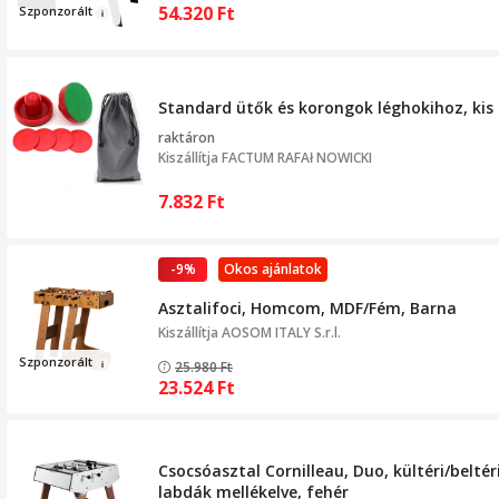
54.320
Ft
Szponz
orált
Standard ütők és korongok léghokihoz, kis
raktáron
Kiszállítja
FACTUM RAFAł NOWICKI
7.832
Ft
-9%
Okos ajánlatok
Asztalifoci, Homcom, MDF/Fém, Barna
Kiszállítja
AOSOM ITALY S.r.l.
Szponzorál
t
25.980
Ft
23.524
Ft
Csocsóasztal Cornilleau, Duo, kültéri/belté
labdák mellékelve, fehér