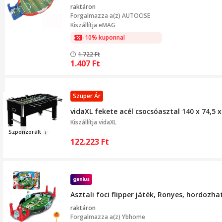
raktáron
Forgalmazza a(z)
AUTOCISE
Kiszállítja eMAG
-10% kuponnal
1.722
Ft
1.407
Ft
Szuper Ár
vidaXL fekete acél csocsóasztal 140 x 74,5 
Kiszállítja
vidaXL
Szpo
nzorált
122.223
Ft
Asztali foci flipper játék, Ronyes, hordozh
raktáron
Forgalmazza a(z)
Ybhome