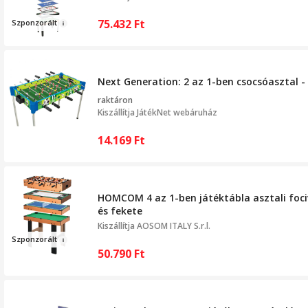
75.432
Ft
Sz
pon
zorált
Next Generation: 2 az 1-ben csocsóasztal -
raktáron
Kiszállítja
JátékNet webáruház
14.169
Ft
HOMCOM 4 az 1-ben játéktábla asztali fociva
és fekete
Kiszállítja
AOSOM ITALY S.r.l.
Sz
ponzorált
50.790
Ft