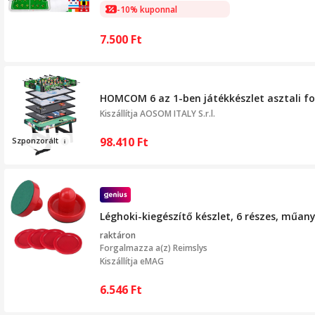
-10% kuponnal
7.500
Ft
HOMCOM 6 az 1-ben játékkészlet asztali foci
Kiszállítja
AOSOM ITALY S.r.l.
98.410
Ft
Sz
ponzorált
Léghoki-kiegészítő készlet, 6 részes, mű
raktáron
Forgalmazza a(z)
Reimslys
Kiszállítja eMAG
6.546
Ft