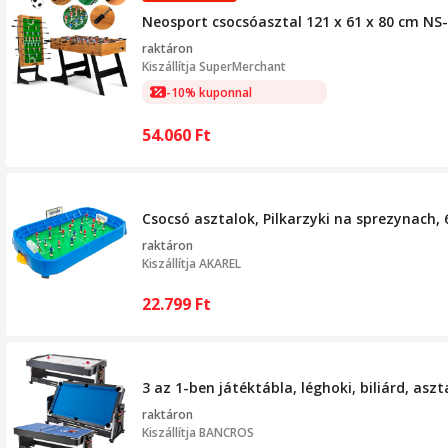
Neosport csocsóasztal 121 x 61 x 80 cm NS
raktáron
Kiszállítja
SuperMerchant
-10% kuponnal
54.060
Ft
Csocsó asztalok, Pilkarzyki na sprezynach,
raktáron
Kiszállítja
AKAREL
22.799
Ft
3 az 1-ben játéktábla, léghoki, biliárd, asz
raktáron
Kiszállítja
BANCROS