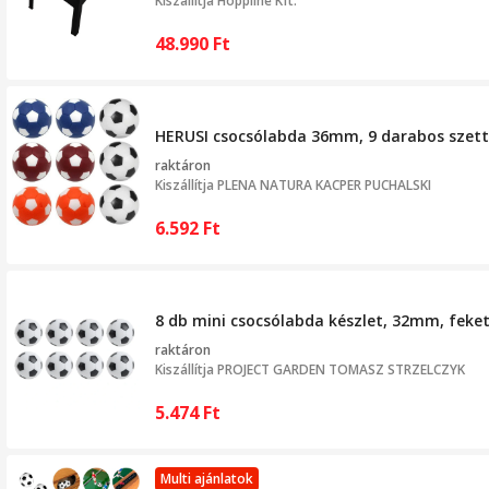
Kiszállítja
Hoppline Kft.
48.990
Ft
HERUSI csocsólabda 36mm, 9 darabos szett,
raktáron
Kiszállítja
PLENA NATURA KACPER PUCHALSKI
6.592
Ft
8 db mini csocsólabda készlet, 32mm, feke
raktáron
Kiszállítja
PROJECT GARDEN TOMASZ STRZELCZYK
5.474
Ft
Multi ajánlatok