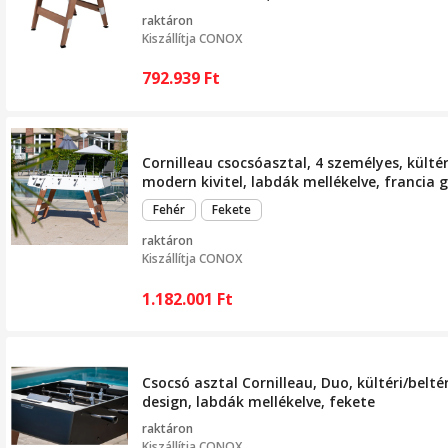
raktáron
Kiszállítja
CONOX
792.939
Ft
Cornilleau csocsóasztal, 4 személyes, külté
modern kivitel, labdák mellékelve, francia
Fehér
Fekete
raktáron
Kiszállítja
CONOX
1.182.001
Ft
Csocsó asztal Cornilleau, Duo, kültéri/belt
design, labdák mellékelve, fekete
raktáron
Kiszállítja
CONOX