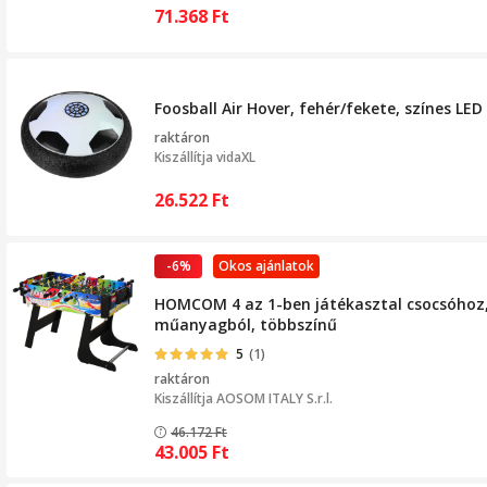
71.368
Ft
Foosball Air Hover, fehér/fekete, színes LE
raktáron
Kiszállítja
vidaXL
26.522
Ft
-6%
Okos ajánlatok
HOMCOM 4 az 1-ben játékasztal csocsóhoz, 
műanyagból, többszínű
5
(1)
raktáron
Kiszállítja
AOSOM ITALY S.r.l.
46.172
Ft
43.005
Ft