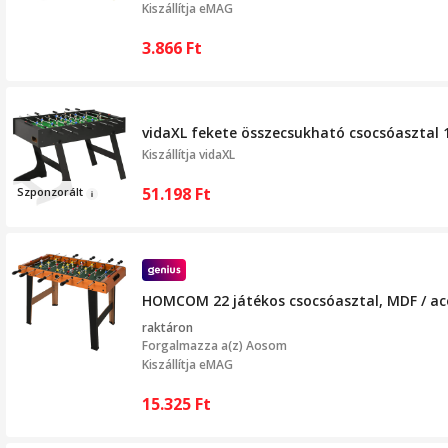
Kiszállítja eMAG
3.866
Ft
vidaXL fekete összecsukható csocsóasztal 1
Kiszállítja
vidaXL
51.198
Ft
Szponzor
ált
HOMCOM 22 játékos csocsóasztal, MDF / acél,
raktáron
Forgalmazza a(z)
Aosom
Kiszállítja eMAG
15.325
Ft