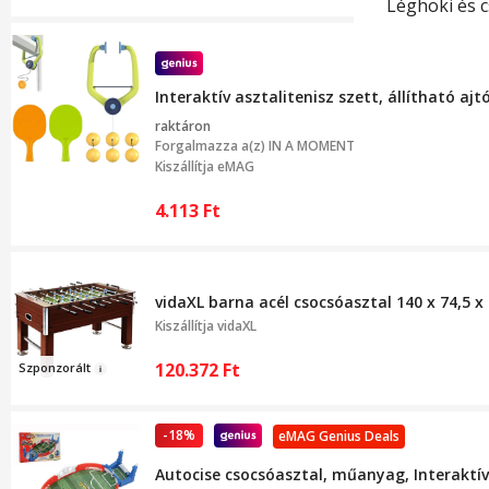
Léghoki és 
Interaktív asztalitenisz szett, állítható aj
raktáron
Forgalmazza a(z)
IN A MOMENT
Kiszállítja eMAG
4.113
Ft
vidaXL barna acél csocsóasztal 140 x 74,5 x
Kiszállítja
vidaXL
120.372
Ft
Sz
ponzorált
-18%
eMAG Genius Deals
Autocise csocsóasztal, műanyag, Interaktí