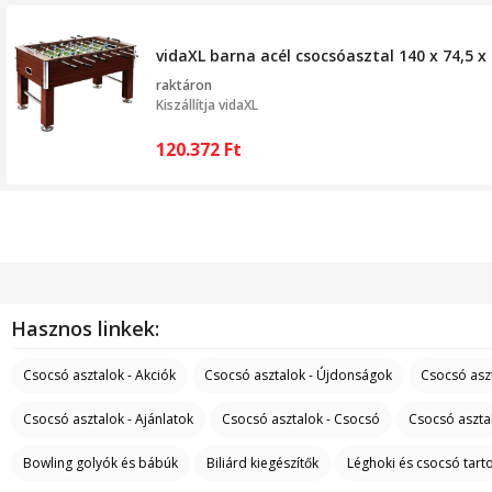
vidaXL barna acél csocsóasztal 140 x 74,5 x
raktáron
Kiszállítja
vidaXL
120.372
Ft
Hasznos linkek:
Csocsó asztalok - Akciók
Csocsó asztalok - Újdonságok
Csocsó aszt
Csocsó asztalok - Ajánlatok
Csocsó asztalok - Csocsó
Csocsó asztal
Bowling golyók és bábúk
Biliárd kiegészítők
Léghoki és csocsó tart