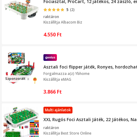
Fociasztal, ProCart, 12 játékos, 24 zászló,
5
(2)
raktáron
Kiszállítja
Albacom Biz
4.550
Ft
Asztali foci flipper játék, Ronyes, hordozh
Forgalmazza a(z)
Ybhome
Szponzor
á
l
t
Kiszállítja eMAG
3.866
Ft
Multi ajánlatok
XXL Rugós Foci Asztali Játék, 22 Játékos, 
raktáron
Kiszállítja
Best Store Online