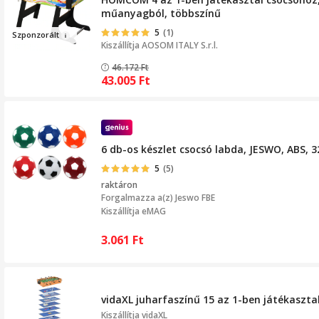
műanyagból, többszínű
5
(1)
Sz
p
onzorált
Kiszállítja
AOSOM ITALY S.r.l.
46.172
Ft
43.005
Ft
6 db-os készlet csocsó labda, JESWO, ABS, 
5
(5)
raktáron
Forgalmazza a(z)
Jeswo FBE
Kiszállítja eMAG
3.061
Ft
vidaXL juharfaszínű 15 az 1-ben játékasztal
Kiszállítja
vidaXL