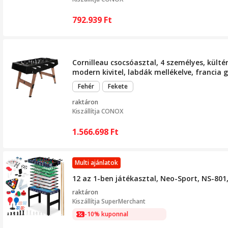
792.939
Ft
Cornilleau csocsóasztal, 4 személyes, külté
modern kivitel, labdák mellékelve, francia
Fehér
Fekete
raktáron
Kiszállítja
CONOX
1.566.698
Ft
Multi ajánlatok
12 az 1-ben játékasztal, Neo-Sport, NS-801
raktáron
Kiszállítja
SuperMerchant
-10% kuponnal