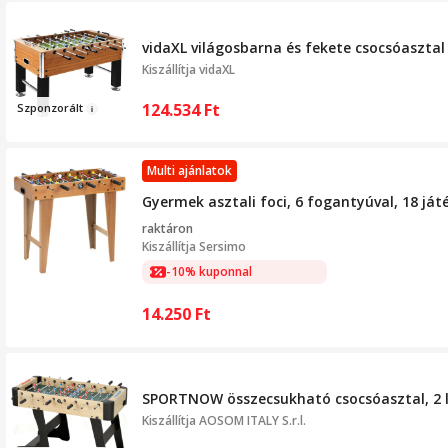
vidaXL világosbarna és fekete csocsóasztal 
Kiszállítja
vidaXL
124.534
Ft
Sz
po
nzorált
Multi ajánlatok
Gyermek asztali foci, 6 fogantyúval, 18 já
raktáron
Kiszállítja
Sersimo
-10% kuponnal
14.250
Ft
SPORTNOW összecsukható csocsóasztal, 2 l
Kiszállítja
AOSOM ITALY S.r.l.