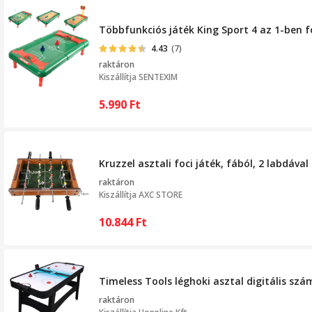
Többfunkciós játék King Sport 4 az 1-ben fo
4.43
(7)
raktáron
Kiszállítja
SENTEXIM
5.990
Ft
Kruzzel asztali foci játék, fából, 2 labdával
raktáron
Kiszállítja
AXC STORE
10.844
Ft
Timeless Tools léghoki asztal digitális szá
raktáron