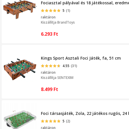
Fociasztal pályával és 18 játékossal, eredm
5
(1)
raktáron
Kiszállítja
BrandToys
6.293
Ft
Kings Sport Asztali Foci Játék, fa, 51 cm
4.55
(31)
raktáron
Kiszállítja
SENTEXIM
8.499
Ft
Foci társasjáték, Zola, 22 játékos rugós, 24 
5
(2)
raktáron