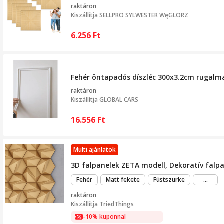
raktáron
Kiszállítja
SELLPRO SYLWESTER WęGLORZ
6.256
Ft
Fehér öntapadós díszléc 300x3.2cm rugalm
raktáron
Kiszállítja
GLOBAL CARS
16.556
Ft
Multi ajánlatok
3D falpanelek ZETA modell, Dekoratív falp
még
Fehér
Matt fekete
Füstszürke
...
több
raktáron
Kiszállítja
TriedThings
-10% kuponnal