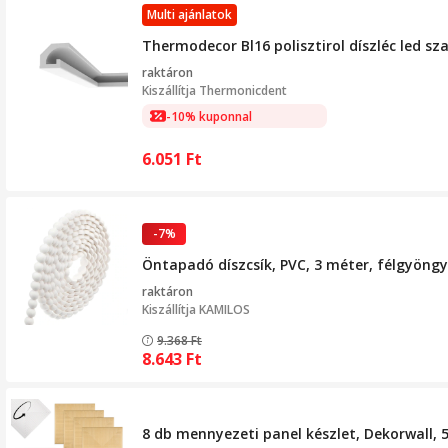
Multi ajánlatok
Thermodecor Bl16 polisztirol díszléc led 
raktáron
Kiszállítja
Thermonicdent
-10% kuponnal
6.051
Ft
-7%
Öntapadó díszcsík, PVC, 3 méter, félgyöngy
raktáron
Kiszállítja
KAMILOS
9.368
Ft
8.643
Ft
8 db mennyezeti panel készlet, Dekorwall, 