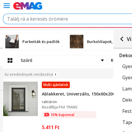
Vi
Parketták és padlók
Burkolólapok, padlólap
Deko
Szűrő
Rendezési
Gye
Az eredmények rendezése
Gye
Multi ajánlatok
Lam
Ablakkeret, Univerzális, 150x60x2000mm, bar
Dek
raktáron
Kiszállítja
PAX TRANS
Fes
-10% kuponnal
Tap
5.411
Ft