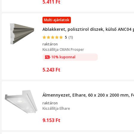
5.411
Ft
Multi ajánlatok
Ablakkeret, polisztirol díszek, külső ANC0
5
(1)
raktáron
Kiszállítja
CMAN Prosper
-10% kuponnal
5.243
Ft
Álmennyezet, Elhare, 60 x 200 x 2000 mm, F
raktáron
Kiszállítja
Elhare
9.153
Ft