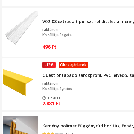
V02-08 extrudált polisztirol díszléc álmenn
raktáron
Kiszállítja
Regata
496
Ft
-12%
Okos ajánlatok
Quest öntapadó sarokprofil, PVC, élvédő, 
raktáron
Kiszállítja
Syntios
3.278
Ft
2.881
Ft
Kemény polimer függönyrúd borítás, fehér
3
(2)