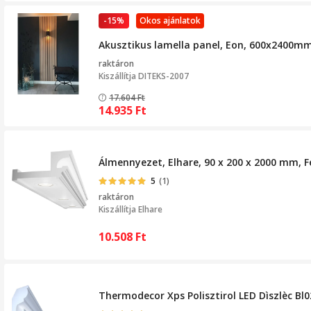
-15%
Okos ajánlatok
Akusztikus lamella panel, Eon, 600x2400mm,
raktáron
Kiszállítja
DITEKS-2007
17.604
Ft
14.935
Ft
Álmennyezet, Elhare, 90 x 200 x 2000 mm, F
5
(1)
raktáron
Kiszállítja
Elhare
10.508
Ft
Thermodecor Xps Polisztirol LED Dìszlèc Bl0