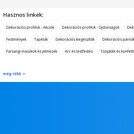
Hasznos linkek:
Dekorációs profilok - Akciók
Dekorációs profilok - Újdonságok
Dek
Festmények
Tapéták
Dekorációs kiegészítők
Dekorációs párná
Farsangi maszkok és jelmezek
Arc és testfestés
Tűzijáték és konfetti
még több