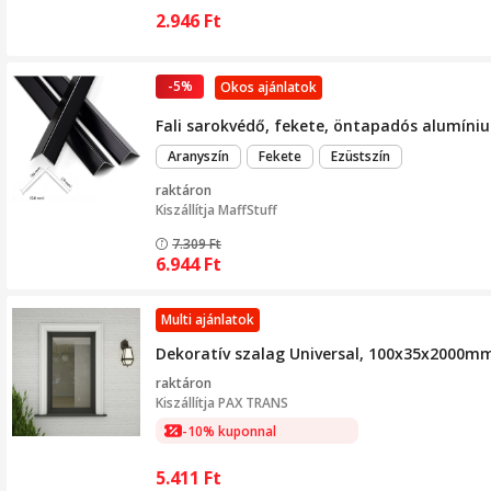
2.946
Ft
-5%
Okos ajánlatok
Fali sarokvédő, fekete, öntapadós alumínium
Aranyszín
Fekete
Ezüstszín
raktáron
Kiszállítja
MaffStuff
7.309
Ft
6.944
Ft
Multi ajánlatok
Dekoratív szalag Universal, 100x35x2000mm,
raktáron
Kiszállítja
PAX TRANS
-10% kuponnal
5.411
Ft