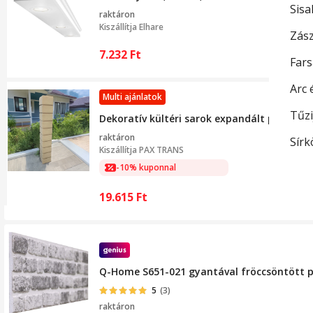
Sisa
raktáron
Kiszállítja
Elhare
Zász
7.232
Ft
Fars
Arc 
Multi ajánlatok
Tűzi
Dekoratív kültéri sarok expandált poliszti
raktáron
Sírk
Kiszállítja
PAX TRANS
-10% kuponnal
19.615
Ft
Q-Home S651-021 gyantával fröccsöntött p
5
(3)
raktáron