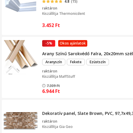
4.8
(15)
raktáron
Kiszállítja
Thermonicdent
3.452
Ft
-5%
Okos ajánlatok
Arany Színű Sarokvédő Falra, 20x20mm szél
Aranyszín
Fekete
Ezüstszín
raktáron
Kiszállítja
MaffStuff
7.309
Ft
6.944
Ft
Dekoratív panel, Slate Brown, PVC, 97,7x49,
raktáron
Kiszállítja
Gia Geo