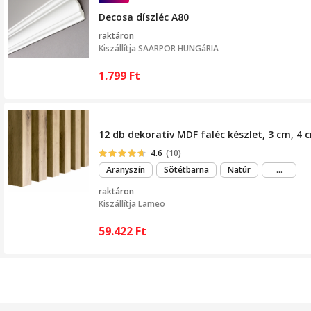
Decosa díszléc A80
raktáron
Kiszállítja
SAARPOR HUNGáRIA
1.799
Ft
12 db dekoratív MDF faléc készlet, 3 cm, 4
4.6
(10)
még
Aranyszín
Sötétbarna
Natúr
...
több
raktáron
Kiszállítja
Lameo
59.422
Ft