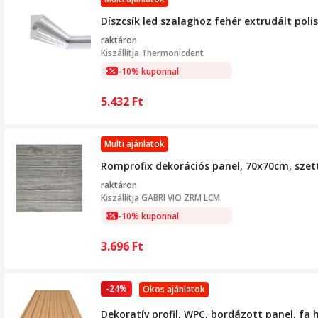
Díszcsík led szalaghoz fehér extrudált pol
raktáron
Kiszállítja
Thermonicdent
-10% kuponnal
5.432
Ft
Multi ajánlatok
Romprofix dekorációs panel, 70x70cm, szet
raktáron
Kiszállítja
GABRI VIO ZRM LCM
-10% kuponnal
3.696
Ft
-24%
Okos ajánlatok
Dekoratív profil, WPC, bordázott panel, f