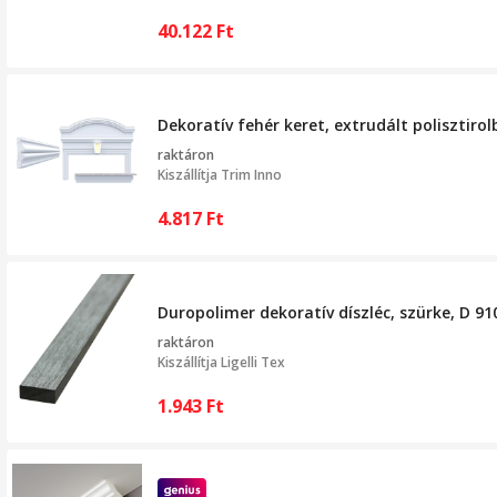
40.122
Ft
Dekoratív fehér keret, extrudált polisztir
raktáron
Kiszállítja
Trim Inno
4.817
Ft
Duropolimer dekoratív díszléc, szürke, D 910
raktáron
Kiszállítja
Ligelli Tex
1.943
Ft