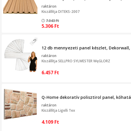
raktáron
Kiszállítja
DITEKS-2007
7.043
Ft
5.306
Ft
12 db mennyezeti panel készlet, Dekorwall,
raktáron
Kiszállítja
SELLPRO SYLWESTER WęGLORZ
6.457
Ft
Q-Home dekoratív polisztirol panel, kőhat
raktáron
Kiszállítja
Ligelli Tex
4.109
Ft