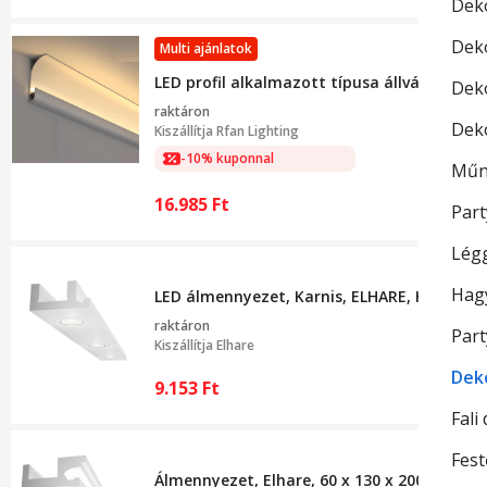
Deko
Dek
Multi ajánlatok
LED profil alkalmazott típusa állványzat v
Dek
raktáron
Deko
Kiszállítja
Rfan Lighting
-10% kuponnal
Műn
16.985
Ft
Part
Lég
Hag
LED álmennyezet, Karnis, ELHARE, Halogén 
raktáron
Par
Kiszállítja
Elhare
Deko
9.153
Ft
Fali
Fes
Álmennyezet, Elhare, 60 x 130 x 2000 mm, F