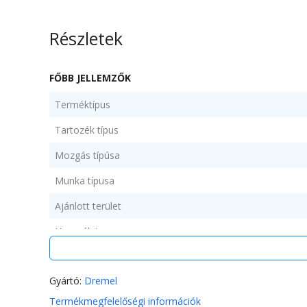
Részletek
FŐBB JELLEMZŐK
Terméktípus
Tartozék típus
Mozgás típúsa
Munka típusa
Ajánlott terület
Használat
Gyártó:
Dremel
Darabszám/szett
Termékmegfelelőségi információk