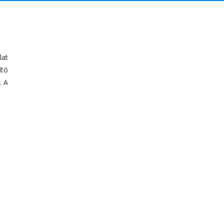
lat
ító
. A