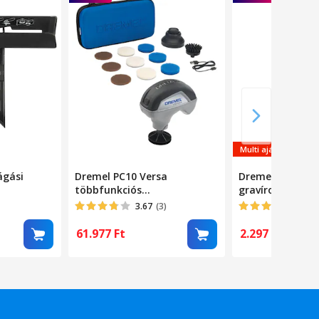
Multi ajánlatok
ágási
Dremel PC10 Versa
Dremel 9924 kar
többfunkciós
gravírozó hegy
tiszítószerszám
3.67
(3)
4.25
61.977
Ft
2.297
Ft