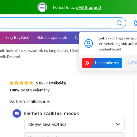
Töltsd le az
eMAG appot!
Keresés
Easy BuyBack
Aktuális ajánlatok
Újracsomagolt termékek
Csak akkor fogsz értesü
termékek legjobb áráró
bejelentkezel!
ultifunkciós szerszámok és kiegészítői, tűzőgépek, szögbelövők
övők Dremel
bejelentkezés
Új fió
5.00
(7 értékelés)
100%
pozitív vélemény
Várható szállítás ide:
Elérhető szállítási módok
Megye kiválasztása