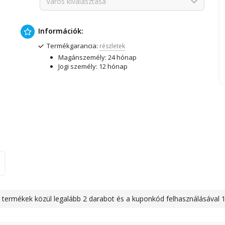
Város kiválasztása
Információk:
Termékgarancia:
részletek
Magánszemély: 24 hónap
Jogi személy: 12 hónap
 termékek közül legalább 2 darabot és a kuponkód felhasználásával 
re érvényes. Kuponkód: multi
részletek megtekintése