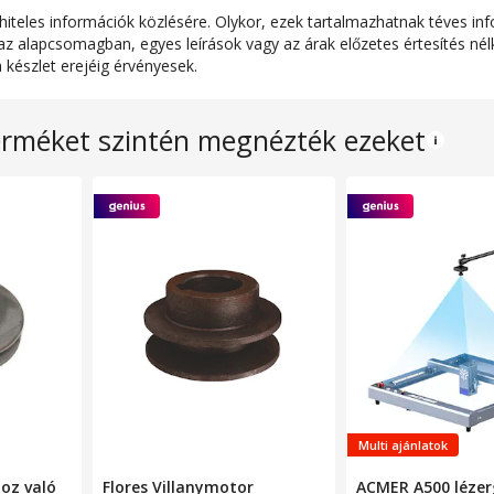
teles információk közlésére. Olykor, ezek tartalmazhatnak téves inf
Szürke
 alapcsomagban, egyes leírások vagy az árak előzetes értesítés nélk
készlet erejéig érvényesek.
1 x Multifunkciós szerszám
erméket szintén megnézték ezeket
1070 mm
Multi ajánlatok
oz való
Flores Villanymotor
ACMER A500 lézer