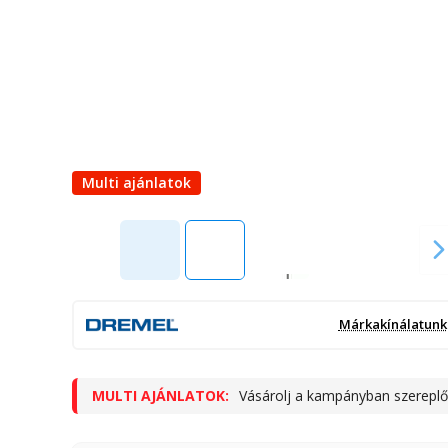
Multi ajánlatok
video
Márkakínálatunk
MULTI AJÁNLATOK:
Vásárolj a kampányban szereplő
a jelvénnyel megjelölt termékek