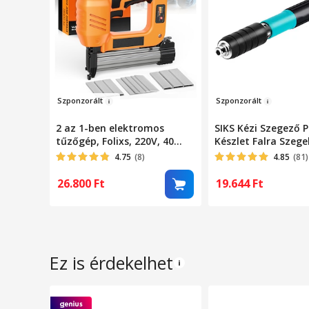
Szponzo
rál
t
Szpon
zorált
2 az 1-ben elektromos
SIKS Kézi Szegező P
tűzőgép, Folixs, 220V, 40
Készlet Falra Szege
kapocs/perc, négyfokozatú
Szegecsek Rögzítés
4.75
(8)
4.85
(81)
intenzitásállítás, biztonsági
cm Hosszúság, 7,3
zár, 2000 kapoccsal és 1000
Kaliber, Pneumatik
26.800
Ft
19.644
Ft
szöggel, narancssárga
Tartozékokkal,
Védőszemüveggel,
Szállítódobozzal, K
Ez is érdekelhet