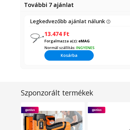
További 7 ajánlat
Legkedvezőbb ajánlat nálunk
13.474
Ft
Forgalmazza a(z):
eMAG
Normál szállítás:
INGYENES
Kosárba
Szponzorált termékek