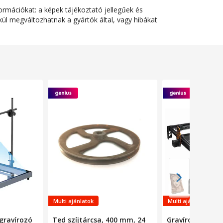
ormációkat: a képek tájékoztató jellegűek és
ül megváltozhatnak a gyártók által, vagy hibákat
Multi ajánlatok
Multi ajánlatok
gravírozó
Ted szíjtárcsa, 400 mm, 24
Gravírozógép A