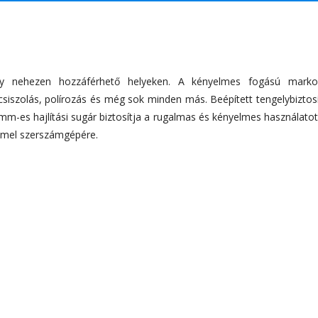
gy nehezen hozzáférhető helyeken. A kényelmes fogású marko
 csiszolás, polírozás és még sok minden más. Beépített tengelybiztos
m-es hajlítási sugár biztosítja a rugalmas és kényelmes használatot
remel szerszámgépére.