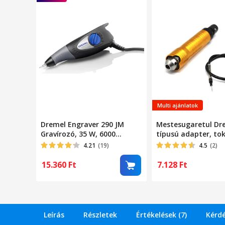
Multi ajánlatok
Dremel Engraver 290 JM
Mestesugaretul Dr
Gravírozó, 35 W, 6000
típusú adapter, t
ford/perc
4.21
(19)
4.5
(2)
15.360
Ft
7.128
Ft
Leírás
Részletek
Értékelések (7)
Kérdé