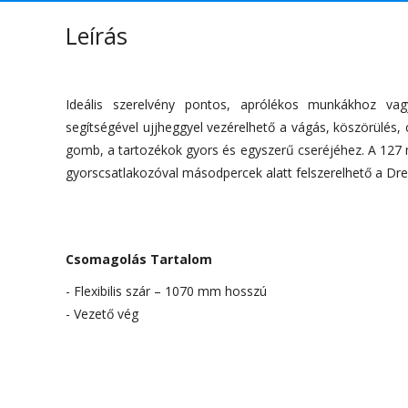
Leírás
Ideális szerelvény pontos, aprólékos munkákhoz va
segítségével ujjheggyel vezérelhető a vágás, köszörülés,
gomb, a tartozékok gyors és egyszerű cseréjéhez. A 127 m
gyorscsatlakozóval másodpercek alatt felszerelhető a D
Csomagolás Tartalom
- Flexibilis szár – 1070 mm hosszú
- Vezető vég