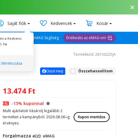
Saját fiók
Kedvencek
Kosár
eMAG Segítség
Értékesíts az eMAG-on!
lni a Kedvenc
l, ha
Termékkód: 26150225JA
k létrehozása
Összehasonlítom
Oszd meg
13.474
Ft
-15% kuponnal
Multi ajánlatok Vásárolj legalább 2
terméket a kampányból. 2026.08.06-ig
Kupon mentése
érvényes.
Forgalmazza a(z):
eMAG