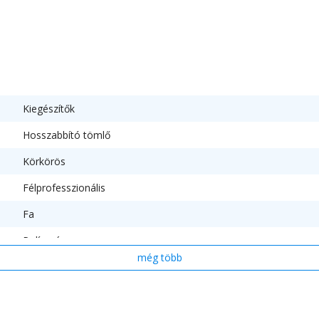
Kiegészítők
Hosszabbító tömlő
Körkörös
Félprofesszionális
Fa
Polírozásra
Polírozás
még több
Fűrészelés
Csiszolásra
1