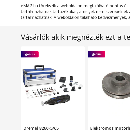
eMAG.hu törekszik a weboldalon megtalálható pontos és hi
Szín
tartalmazhatnak tartozékokat, amelyek nem szerepelnek az
tartalmazhatnak. A weboldalon található kedvezmények, a 
Csomag tartalma
Vásárlók akik megnézték ezt a t
MÉRETEK
Kábel hossza
Dremel 8260-5/65
Elektromos motorh