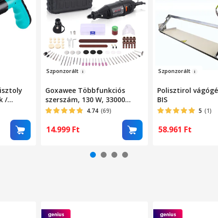
Szpo
n
zorál
t
Szpo
nzor
ált
isztoly
Goxawee Többfunkciós
Polisztirol vágóg
k /
szerszám, 130 W, 33000
BIS
éhez, 30
ford./perc, 140 tartozék
4.74
(69)
5
(1)
 cm
készlet, fekete
us,
14.999
Ft
58.961
Ft
ék