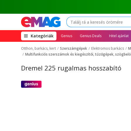
(open
Kategóriák
Genius
Genius Deals
Hitel ajánlat
megamenu)
Otthon, barkács, kert
Szerszámgépek
Elektromos barkács
M
Multifunkciós szerszámok és kiegészítői, tűzőgépek, szögbel
Dremel 225 rugalmas hosszabító