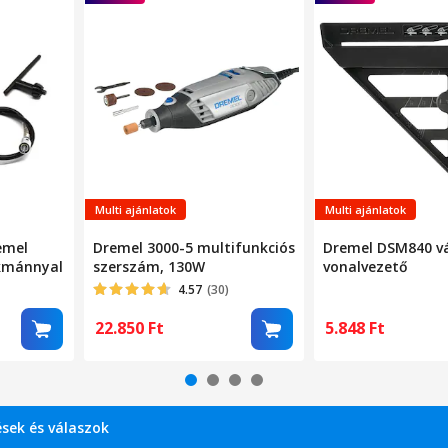
Multi ajánlatok
Multi ajánlatok
emel
Dremel 3000-5 multifunkciós
Dremel DSM840 v
okmánnyal
szerszám, 130W
vonalvezető
4.57
(30)
22.850
Ft
5.848
Ft
sek és válaszok