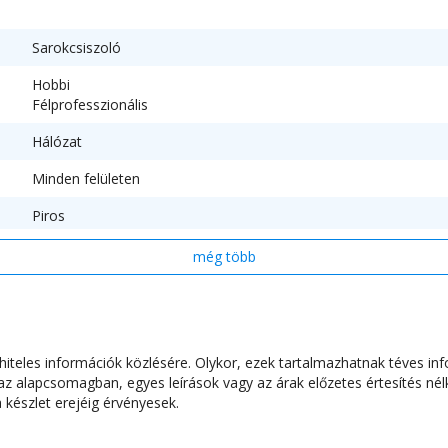
Sarokcsiszoló
Hobbi
Félprofesszionális
Hálózat
Minden felületen
Piros
Fekete
még több
750 W
teles információk közlésére. Olykor, ezek tartalmazhatnak téves inf
11000
 alapcsomagban, egyes leírások vagy az árak előzetes értesítés nélk
készlet erejéig érvényesek.
230 V