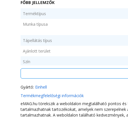
FŐBB JELLEMZŐK
Terméktípus
Munka típusa
Tápellátás típus
Ajánlott terület
Szín
TECHNIKAI TULAJDONSÁGOK
Gyártó:
Einhell
Termékmegfelelőségi információk
Teljesítmény
eMAG.hu törekszik a weboldalon megtalálható pontos és hi
Maximális sebesség (rpm)
tartalmazhatnak tartozékokat, amelyek nem szerepelnek az
tartalmazhatnak. A weboldalon található kedvezmények, a 
Tápfeszültség