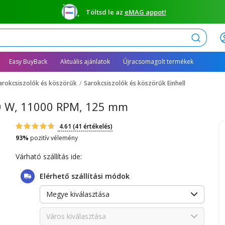
Töltsd le az
eMAG appot!
Keresés
Easy BuyBack
Aktuális ajánlatok
Újracsomagolt termékek
arokcsiszolók és köszörűk
Sarokcsiszolók és köszörűk Einhell
750 W, 11000 RPM, 125 mm
4.61
(41 értékelés)
93%
pozitív vélemény
Várható szállítás ide:
Elérhető szállítási módok
Megye kiválasztása
Város kiválasztása