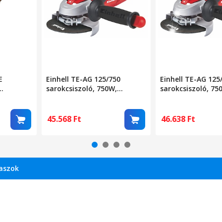
E
Einhell TE-AG 125/750
Einhell TE-AG 125
sarokcsiszoló, 750W,
sarokcsiszoló, 75
125 mm,
125mm, gumírozott
125mm, fekete
fogantyúval, tengelyzárral.
45.568
Ft
46.638
Ft
laszok