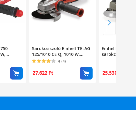
/750
Sarokcsiszoló Einhell TE-AG
Einhell TE-AG 1
0W,
125/1010 CE Q, 1010 W,
sarokcsiszoló 
gyorskioldó anya,
33mm, fekete
4
(4)
fordulatszám szabályzó, fej
lapos fém fogaskerékkel,
27.622
Ft
25.530
Ft
tárcsavédelem