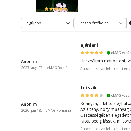
dzsozi63
Legújabb
Összes értékelés
ajánlani
eMAG vásárl
A
Használtam már betont, vas
Anonim
2023. aug 07. | eMAG Románia
Automatikusan lefordított érté
tetszik
eMAG vásárl
A
Könnyen, a lehető leghalk
Anonim
Az a tény, hogy műanyag b
2020. jún 18. | eMAG Románia
Összességében elégedett 
Most pedig lássuk, mi törté
Automatikusan lefordított érté