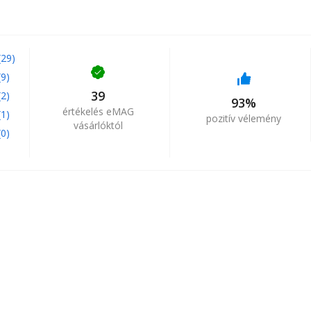
125 mm
(29)
(9)
2.2 kg
39
(2)
93%
értékelés eMAG
(1)
pozitív vélemény
vásárlóktól
(0)