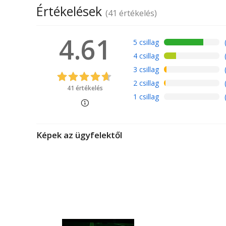
Értékelések
(41 értékelés)
MÉRETEK
4.61
Tárcsa átmérő
5 csillag
4 csillag
Súly
3 csillag
2 csillag
41 értékelés
1 csillag
Képek az ügyfelektől