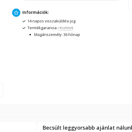
Információk:
14 napos visszaküldési jog
Termékgarancia:
részletek
Magánszemély: 36 hónap
Becsült leggyorsabb ajánlat nálu