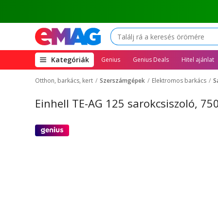
(open
Kategóriák
Genius
Genius Deals
Hitel ajánlat
megamenu)
Otthon, barkács, kert
Szerszámgépek
Elektromos barkács
S
Einhell TE-AG 125 sarokcsiszoló, 