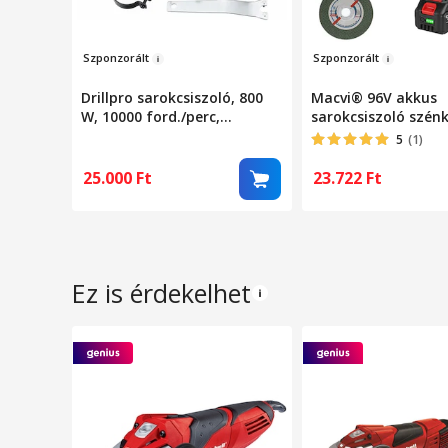
Szp
onz
orált
Sz
ponzor
ált
Drillpro sarokcsiszoló, 800
Macvi® 96V akkus
W, 10000 ford./perc,
sarokcsiszoló szén
kék/fekete, 125 mm
nélküli motorral, 1
5
(1)
akkumulátorral, 10
fordulat/perc, 3
25.000
Ft
23.722
Ft
sebességfokozattal
mm-es tárcsa,
túlterhelésvédelem
akkumulátortöltöt
kijelzővel
Ez is érdekelhet