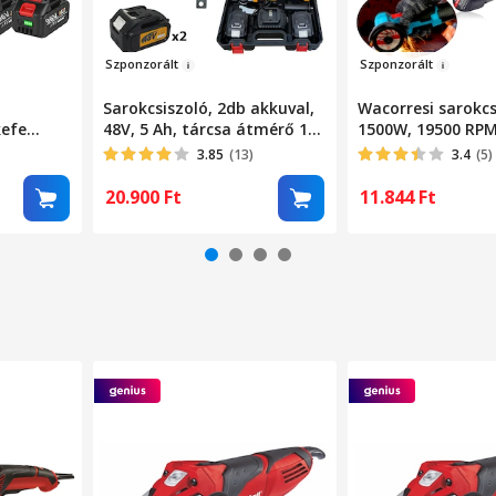
Szpo
nzo
rál
t
Szponzorá
lt
Sarokcsiszoló, 2db akkuval,
Wacorresi sarokcs
kefe
48V, 5 Ah, tárcsa átmérő 125
1500W, 19500 RPM
5.0Ah
mm, 8100 ford./perc, sárga
1500mAh akkumul
3.85
(13)
3.4
(5)
,000
akkus
20.900
Ft
11.844
Ft
, 125
mel,
tség-