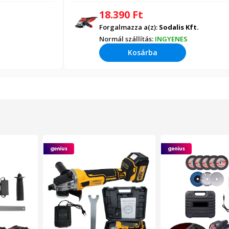
18.390
Ft
Forgalmazza a(z):
Sodalis Kft.
Normál szállítás:
INGYENES
Kosárba