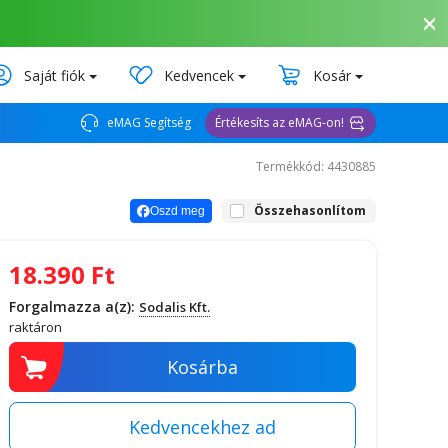
Saját fiók
Kedvencek
Kosár
eMAG Segítség
Értékesíts az eMAG-on!
Termékkód: 4430885
Összehasonlítom
Oszd meg
18.390
Ft
Forgalmazza a(z):
Sodalis Kft.
raktáron
Kosárba