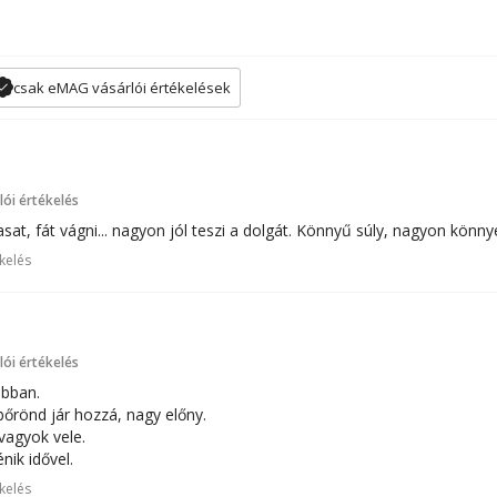
csak eMAG vásárlói értékelések
ói értékelés
at, fát vágni... nagyon jól teszi a dolgát. Könnyű súly, nagyon könny
kelés
ói értékelés
abban.
őrönd jár hozzá, nagy előny.
vagyok vele.
nik idővel.
kelés