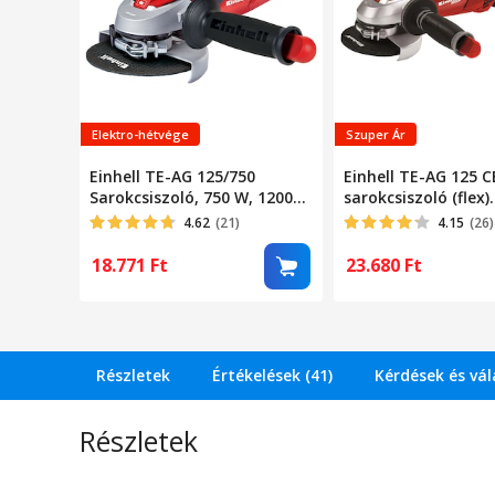
Elektro-hétvége
Szuper Ár
Einhell TE-AG 125/750
Einhell TE-AG 125 C
Sarokcsiszoló, 750 W, 12000
sarokcsiszoló (flex)
ford./perc, 230 V, 125 mm
sebességváltóval, 
4.62
(21)
4.15
(26)
tárcsa átmérő
1100 RPM
18.771
Ft
23.680
Ft
Részletek
Értékelések (41)
Kérdések és vá
Részletek