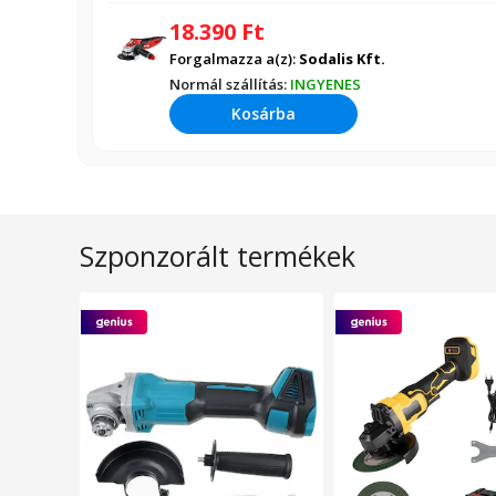
18.390
Ft
Forgalmazza a(z):
Sodalis Kft.
Normál szállítás:
INGYENES
Kosárba
Szponzorált termékek