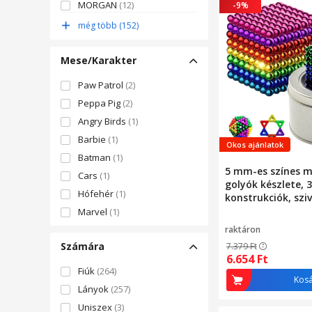
MORGAN
(12)
-9%
(20)
BANCROS
(11)
Tisztánlátás
(16)
még több (152)
Kockavati
(10)
Koordináció
(14)
Mese/Karakter
Egyensúly
(13)
Motoros készségek
(12)
Paw Patrol
(2)
Türelem
(11)
Peppa Pig
(2)
Írás
(11)
Angry Birds
(1)
Közlés
(10)
Barbie
(1)
Okos ajánlatok
Szótár
(10)
Batman
(1)
Tájékozódás
(9)
5 mm-es színes 
Cars
(1)
golyók készlete, 
Olvasás
(8)
Hófehér
(1)
konstrukciók, szi
Hallásérzékelés
(3)
elem, 8 szín, erő
Marvel
(1)
erővel, oktatóját
Szociális
(3)
Spider-Man
(1)
raktáron
relaxációhoz és m
Számára
7.379
Ft
Star Wars
(1)
stimulációhoz
6.654
Ft
Fiúk
(264)
Kos
Lányok
(257)
Uniszex
(3)