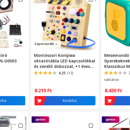
Szp
onzorál
t
zóró
Montessori Konijiwa
Mesemondó 
YN-G0003
oktatótábla LED kapcsolókkal
Gyerekeknek
és zenélő dobozzal, +1 éves
Klasszikus M
korig, 17x14,5x2,8cm
Színes Fénye
4.25
(12)
Vagy Mennye
raktáron
Bölcsődalok 
Zöld/Sárga
8.210
Ft
8.430
Ft
árba
Kosárba