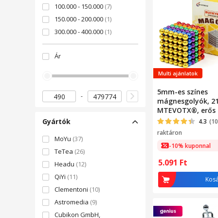
100.000 - 150.000
(7)
150.000 - 200.000
(1)
300.000 - 400.000
(1)
400.000 - 500.000
(2)
Ár
Multi ajánlatok
5mm-es színes
mágnesgolyók, 21
MTEVOTX®️, erős
erővel, oktató Ru
Gyártók
4.3
(10
típusú játék, má
raktáron
golyók, gyerekját
MoYu
(37)
-10% kuponnal
mágneses golyók
TeTea
(26)
relaxációhoz és m
5.091
Ft
Headu
(12)
stimulációhoz
QiYi
(11)
Kos
Clementoni
(10)
Astromedia
(9)
Cubikon GmbH,