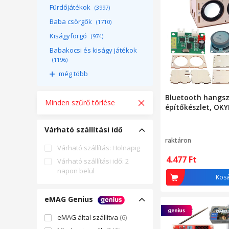
Fürdőjátékok
(3997)
Baba csörgők
(1710)
Kiságyforgó
(974)
Babakocsi és kiságy játékok
(1196)
még több
Bluetooth hangs
Minden szűrő törlése
építőkészlet, OK
Várható szállítási idő
raktáron
Várható szállítás: Holnapig
4.477
Ft
Várható szállítási idő: 2
napon belül
Kos
eMAG Genius
eMAG által szállítva
(6)