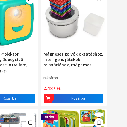
Projektor
Mágneses golyók oktatáshoz,
, Duueyct, 5
intelligens játékok
ese, 8 Dallam,
relaxációhoz, mágneses
k, Vetítés Falra
golyók, 5 mm, 216 darab,
3
(1)
zetre,
többszínű, fémdoboz
raktáron
és Dallamok,
4.137
Ft
Kosárba
Kosárba