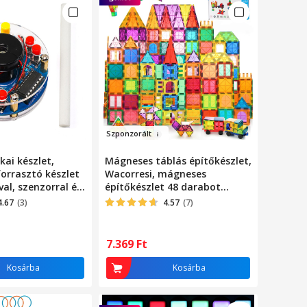
Sz
ponzorált
kai készlet,
Mágneses táblás építőkészlet,
orrasztó készlet
Wacorresi, mágneses
al, szenzorral és
építőkészlet 48 darabot
vel
tartalmaz, oktatójátékokat
4.67
(3)
4.57
(7)
gyerekeknek, számos kreatív
építési lehetőséget, motoros
készségek és képzelet
7.369
Ft
fejlesztését, 3 év felett,
többszínű
Kosárba
Kosárba