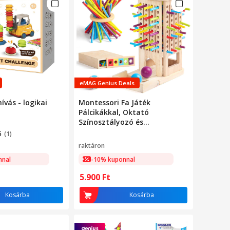
eMAG Genius Deals
ívás - logikai
Montessori Fa Játék
Pálcikákkal, Oktató
Színosztályozó és
Egyensúlyozó Játék, 40
5
(1)
Pálcika, 6 Golyó és Dobókocka,
raktáron
3-6 Éveseknek, Ajándék
nnal
-10% kuponnal
Családnak
5.900
Ft
Kosárba
Kosárba