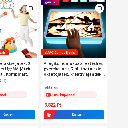
eals
eMAG Genius Deals
raktív Játék, 2
Világító homokozó festéshez
ei Ugráló Játék
gyerekeknek, 7 állítható szín,
al, Kombinált
oktatójáték, kreatív ajándék
Gyűrűdobálás
fiúknak és lányoknak, LED-es
5
(1)
ri, Oktató
homokozó rajzdoboz, kék és
raktáron
áték,
fehér, 40x28x9cm
nnal
-10% kuponnal
i Játék
 Intelligencia
6.822
Ft
knak Lányoknak 3
0 11 12 Évesek
Kosárba
Kosárba