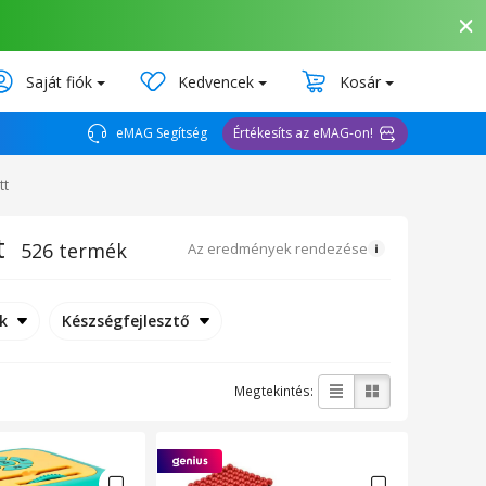
Saját fiók
Kedvencek
Kosár
eMAG Segítség
Értékesíts az eMAG-on!
tt
t
526 termék
Az eredmények rendezése
k
Készségfejlesztő
Megtekintés: