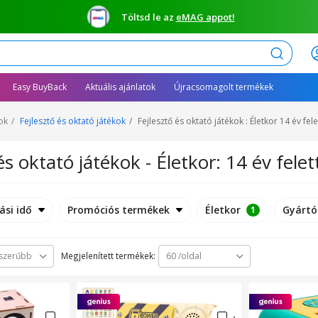
Töltsd le az
eMAG appot!
Keresés
Easy BuyBack
Aktuális ajánlatok
Újracsomagolt termékek
ok
Fejlesztő és oktató játékok
Fejlesztő és oktató játékok : Életkor 14 év fele
és oktató játékok - Életkor: 14 év felet
ási idő
Promóciós termékek
Életkor
Gyártó
1
Megjelenített termékek:
szerűbb
60 /oldal