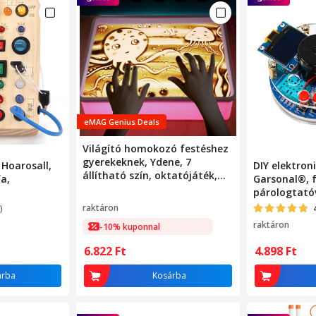
eMAG Genius Deals
Világító homokozó festéshez
gyerekeknek, Ydene, 7
 Hoarosall,
DIY elektroni
állítható szín, oktatójáték,
fa,
Garsonal®, f
kreatív ajándék fiúknak és
párologtatóv
lányoknak, LED-es homokozó
OLED kijelző
raktáron
)
rajzdoboz, rózsaszín és fehér,
raktáron
-10% kuponnal
40x28x9cm
6.822
Ft
4.898
Ft
árba
Kosárba