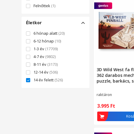
Felnőttek
(1)
Életkor
6 hónap alatt
(20)
6-12 hónap
(10)
1-3 év
(17709)
4-7 év
(9802)
8-11 év
(3173)
3D Wild West fa fl
12-14 év
(506)
362 darabos mec
14 év felett
(526)
puzzle, barkács, 
és ügyesség, +14 
raktáron
3.995
Ft
Kos