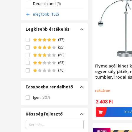
Deutschland
(9)
Djeco
(9)
még több (152)
EOM
(9)
Regio játék
(8)
Legkisebb értékelés
(37)
(55)
(60)
(63)
Flyme acél kineti
(70)
egyensúly játék, 
tumbler, irodai é
dekoráció tudom
Easyboxba rendelhető
pszichológiához 
raktáron
stresszcsökkenté
Igen
(307)
2.408
Ft
Kos
Készségfejlesztő