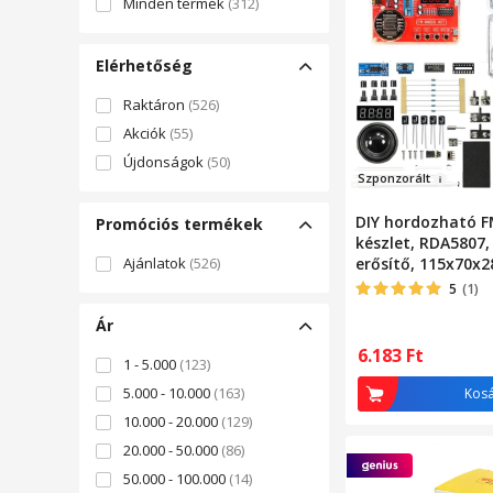
Minden termék
(312)
Elérhetőség
Raktáron
(526)
Akciók
(55)
Újdonságok
(50)
Szponzorál
t
DIY hordozható F
Promóciós termékek
készlet, RDA5807,
Ajánlatok
(526)
erősítő, 115x70x
átlátszó
5
(1)
Ár
6.183
Ft
1 - 5.000
(123)
5.000 - 10.000
(163)
Kos
10.000 - 20.000
(129)
20.000 - 50.000
(86)
50.000 - 100.000
(14)