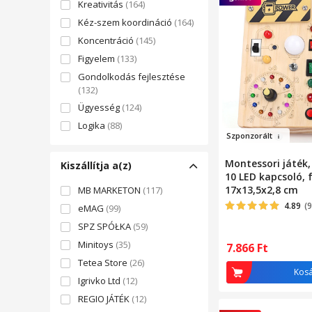
Kreativitás
(164)
Kéz-szem koordináció
(164)
Koncentráció
(145)
Figyelem
(133)
Gondolkodás fejlesztése
(132)
Ügyesség
(124)
Logika
(88)
Szpo
nzorált
Kognitív képességek
(69)
Képzelet
(66)
Montessori játék,
Kiszállítja a(z)
10 LED kapcsoló, 
Intelligencia
(59)
17x13,5x2,8 cm
MB MARKETON
(117)
Látásérzékelés
(42)
4.89
(9
eMAG
(99)
Memória
(41)
SPZ SPÓŁKA
(59)
Kognitív képességek
(39)
Minitoys
(35)
7.866
Ft
Ügyesség
(32)
Tetea Store
(26)
Tapintás
(31)
Kos
Igrivko Ltd
(12)
Motorikus funkció
(27)
REGIO JÁTÉK
(12)
Érzékszervi képességek