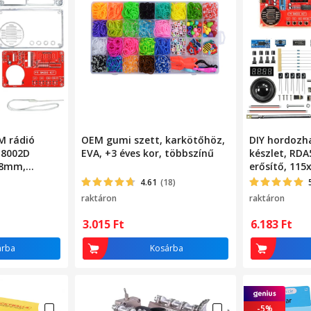
M rádió
OEM gumi szett, karkötőhöz,
DIY hordozh
 8002D
EVA, +3 éves kor, többszínű
készlet, RDA
28mm,
erősítő, 11
átlátszó
4.61
(18)
raktáron
raktáron
3.015
Ft
6.183
Ft
árba
Kosárba
-5%