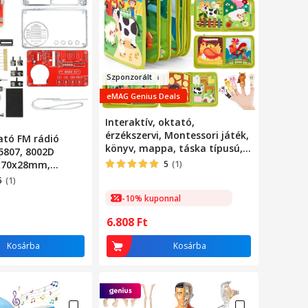
Szponz
or
ált
eMAG Genius Deals
Interaktív, oktató,
érzékszervi, Montessori játék,
ató FM rádió
könyv, mappa, táska típusú,
5807, 8002D
többféle tevékenységgel,
5x70x28mm,
5
(1)
ideális utazáshoz, fejleszti a
5
(1)
motoros készségeket és a
-10% kuponnal
figyelmet, textil anyagból
készült
6.808
Ft
Kosárba
Kosárba