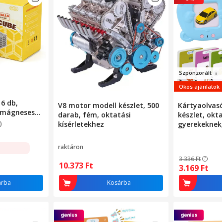
Szpon
zorált
Okos ajánlatok
6 db,
V8 motor modell készlet, 500
Kártyaolvas
 mágneses
darab, fém, oktatási
készlet, okt
bik-kocka
)
kísérletekhez
gyerekeknek,
gneses
kártya 510 s
ékok, kreatív
év+, kék
raktáron
entális
3.336
Ft
10.373
Ft
3.169
Ft
árba
Kosárba