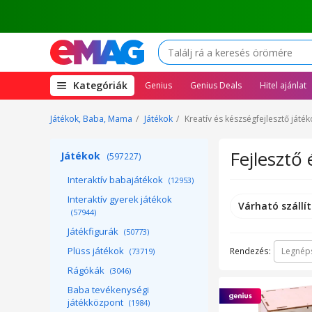
(open
Kategóriák
Genius
Genius Deals
Hitel ajánlat
megamenu)
Játékok, Baba, Mama
Játékok
Kreatív és készségfejlesztő játék
Fejlesztő 
Játékok
(597227)
Interaktív babajátékok
(12953)
Interaktív gyerek játékok
Várható szállít
(57944)
Játékfigurák
(50773)
Plüss játékok
Rendezés:
Legnép
(73719)
Rágókák
(3046)
Baba tevékenységi
játékközpont
(1984)