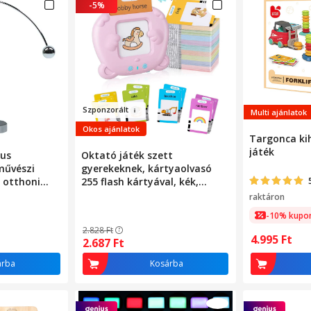
-5%
Sz
po
nzorál
t
Multi ajánlatok
Okos ajánlatok
Targonca kih
játék
kus
Oktató játék szett
művészi
gyerekeknek, kártyaolvasó
s otthoni
255 flash kártyával, kék,
ányhoz,
10x9x2 cm
raktáron
és
-10% kupo
shez
2.828
Ft
4.995
Ft
2.687
Ft
árba
Kosárba