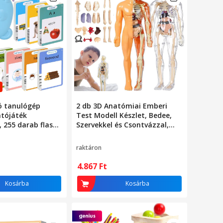
ó tanulógép
2 db 3D Anatómiai Emberi
atójáték
Test Modell Készlet, Bedee,
 255 darab flash
Szervekkel és Csontvázzal,
zóval, STEM, 2
Levehető Részek, 28x10x6,3cm
raktáron
4.867
Ft
Kosárba
Kosárba