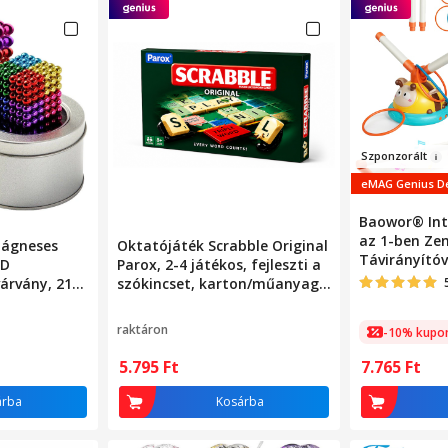
Szponz
o
rá
lt
eMAG Genius D
Baowor® Inte
az 1-ben Zen
mágneses
Oktatójáték Scrabble Original
Távirányítóv
3D
Parox, 2-4 játékos, fejleszti a
Ugrálás és 
várvány, 216
szókincset, karton/műanyag,
Beltéri/Külté
s mágneses
8+ év
Montessori J
ék
raktáron
-10% kupo
Tevékenység
entális
Gyerekeknek,
5.795
Ft
7.765
Ft
Játékok Fiú
4 5 6 7 8 9 1
árba
Kosárba