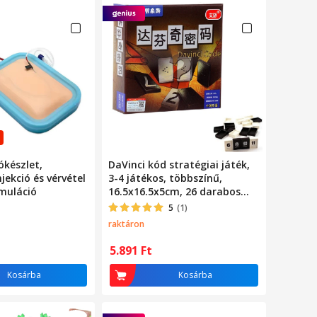
ókészlet,
DaVinci kód stratégiai játék,
jekció és vérvétel
3-4 játékos, többszínű,
imuláció
16.5x16.5x5cm, 26 darabos
készlet
5
(1)
raktáron
5.891
Ft
Kosárba
Kosárba