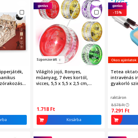
-15%
Szpon
zor
ált
Okos ajánlatok
ipperjáték,
Világító jojó, Ronyes,
Tetea oktat
hanikus
műanyag, 7 éves kortól,
intravénás in
szórakozás
vicces, 5,5 x 5,5 x 2,5 cm,
gyakorló sz
év
többszínű
raktáron
8.578
Ft
1.718
Ft
7.291
Ft
árba
Kosárba