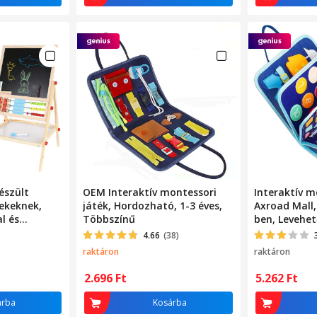
észült
OEM Interaktív montessori
Interaktív m
rekeknek,
játék, Hordozható, 1-3 éves,
Axroad Mall,
l és
Többszínű
ben, Levehető
tható
Hordozható, 
4.66
(38)
képzeletet, 
raktáron
raktáron
-12 éves
motoros kész
28x44 cm, K
2.696
Ft
5.262
Ft
árba
Kosárba