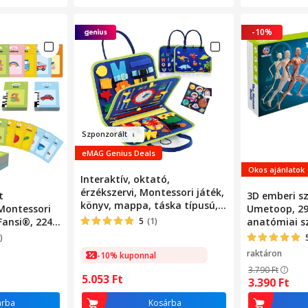
-10%
Szponz
orált
eMAG Genius Deals
Okos ajánlatok
Interaktív, oktató,
érzékszervi, Montessori játék,
t
3D emberi sz
könyv, mappa, táska típusú,
 Montessori
Umetoop, 29
többféle tevékenységgel,
Fansi®, 224
5
(1)
anatómiai sz
ideális utazáshoz, fejleszti a
yák, USB
átlátszó, 6 é
)
motoros készségeket és a
saszín
gyermekek 
raktáron
-10% kuponnal
figyelmet, textil anyagból
készült
3.790
Ft
5.053
Ft
3.390
Ft
árba
Kosárba