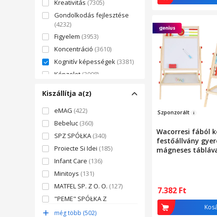
Kreativitás
(7305)
Gondolkodás fejlesztése
(4232)
Figyelem
(3953)
Koncentráció
(3610)
Kognitív képességek
(3381)
Képzelet
(3008)
Ügyesség
(2935)
Kiszállítja a(z)
Intelligencia
(1950)
eMAG
(422)
Logika
(1833)
Szp
onzorált
Bebeluc
(360)
Memória
(1533)
Wacorresi fából k
SPZ SPÓŁKA
(340)
Ügyesség
(1453)
festőállvány gye
Proiecte Si Idei
(185)
Látásérzékelés
(1399)
mágneses tábláva
rajztáblával, állí
Infant Care
(136)
Motorikus funkció
(1333)
magasságú, nagy
Minitoys
(131)
Kognitív képességek
(1126)
tárolórekesszel, 3
MATFEL SP. Z O. O.
(127)
korig
Érzékszervi képességek
7.382
Ft
(874)
"PEME" SPÓŁKA Z
Kos
OGRANICZONĄ
Tapintás
(837)
még több (502)