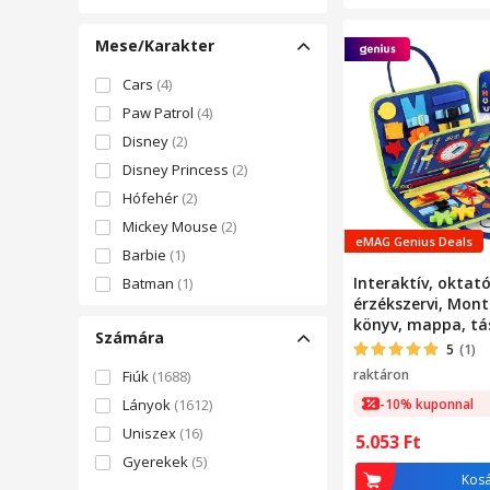
ODPOWIEDZIALNOŚCIĄ
(113)
Szótár
(747)
PROJECT GARDEN TOMASZ
Közlés
(604)
Mese/Karakter
STRZELCZYK
(110)
Motoros készségek
(561)
Lex Grup
(104)
Cars
(4)
Írás
(419)
Paw Patrol
(4)
Egyensúly
(367)
Disney
(2)
Tisztánlátás
(325)
Disney Princess
(2)
Szociális
(283)
Hófehér
(2)
Koordináció
(249)
Mickey Mouse
(2)
Olvasás
(240)
eMAG Genius Deals
Barbie
(1)
Tájékozódás
(198)
Interaktív, oktató
Batman
(1)
Hallásérzékelés
(187)
érzékszervi, Mont
Harry Potter
(1)
Türelem
(136)
könyv, mappa, tá
Számára
Super Mario
(1)
többféle tevéken
5
(1)
Beszéd
(6)
ideális utazáshoz,
Tom & Jerry
(1)
raktáron
Fiúk
(1688)
Finommotorikus mozgás
(1)
motoros készsége
-10% kuponnal
Lányok
(1612)
figyelmet, textil
Koncentráció
(1)
készült
Uniszex
(16)
Készség
(1)
5.053
Ft
Gyerekek
(5)
Kézügyesség
(1)
Kos