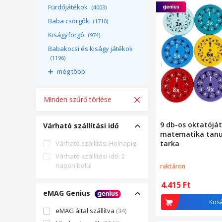
Fürdőjátékok
(4003)
Baba csörgők
(1710)
Kiságyforgó
(974)
Babakocsi és kiságy játékok
(1196)
még több
Minden szűrő törlése
9 db-os oktatóját
Várható szállítási idő
matematika tanu
Várható szállítás: Holnapig
tarka
Várható szállítási idő: 2
napon belül
raktáron
4.415
Ft
eMAG Genius
Kos
eMAG által szállítva
(34)