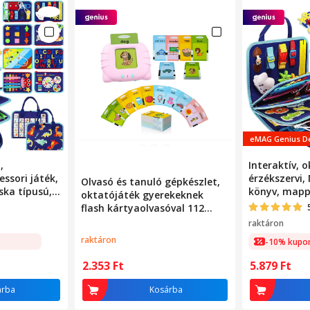
eMAG Genius D
,
Interaktív, o
essori játék,
érzékszervi,
Olvasó és tanuló gépkészlet,
ska típusú,
könyv, mappa
oktatójáték gyerekeknek
ységgel,
többféle tev
flash kártyaolvasóval 112
 fejleszti a
ideális utazá
darab és 224 szó, 2 év+
raktáron
ket és a
motoros kés
rózsaszín
raktáron
-10% kupo
 anyagból
figyelmet, t
készült
2.353
Ft
5.879
Ft
árba
Kosárba