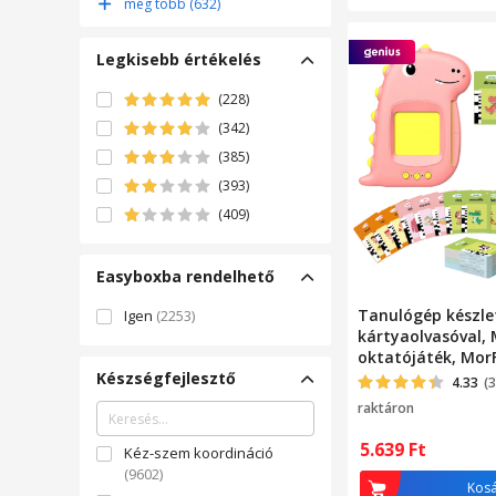
Flippy
(34)
még több (632)
Toy
(33)
Legkisebb értékelés
(228)
(342)
(385)
(393)
(409)
Easyboxba rendelhető
Tanulógép készle
Igen
(2253)
kártyaolvasóval,
oktatójáték, Mor
Készségfejlesztő
szavas flash kárt
4.33
(3
töltés, 2 év+, róz
raktáron
5.639
Ft
Kéz-szem koordináció
(9602)
Kos