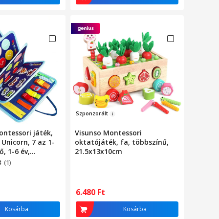
Szpo
nzorá
l
t
ontessori játék,
Visunso Montessori
 Unicorn, 7 az 1-
oktatójáték, fa, többszínű,
, 1-6 év,
21.5x13x10cm
Fejleszti a
3
(1)
a kognitív és
ségeket, Filc,
ék
6.480
Ft
Kosárba
Kosárba