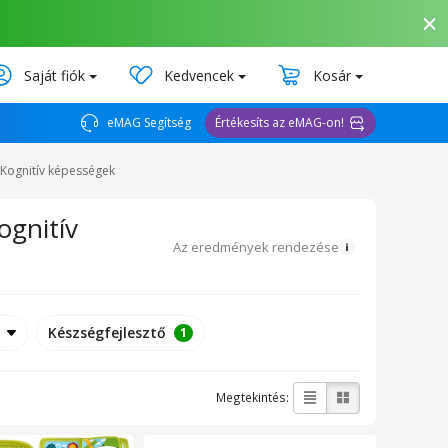
Saját fiók
Kedvencek
Kosár
eMAG Segítség
Értékesíts az eMAG-on!
ő Kognitív képességek
ognitív
Az eredmények rendezése
Készségfejlesztő
1
Megtekintés: