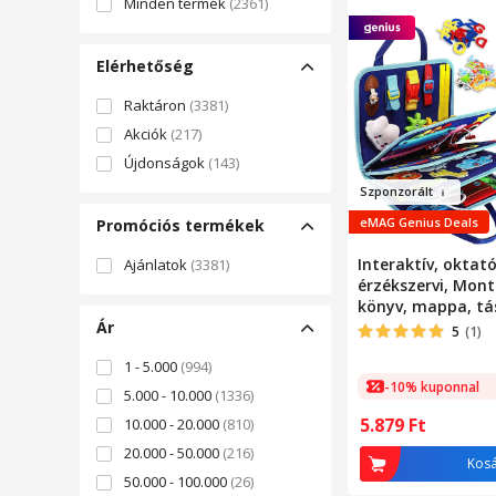
Minden termék
(2361)
Elérhetőség
Raktáron
(3381)
Akciók
(217)
Újdonságok
(143)
Szpon
z
orá
lt
eMAG Genius Deals
Promóciós termékek
Interaktív, oktató
Ajánlatok
(3381)
érzékszervi, Mont
könyv, mappa, tá
Ár
többféle tevéken
5
(1)
ideális utazáshoz,
1 - 5.000
(994)
motoros készsége
-10% kuponnal
figyelmet, textil
5.000 - 10.000
(1336)
készült
5.879
Ft
10.000 - 20.000
(810)
20.000 - 50.000
(216)
Kos
50.000 - 100.000
(26)