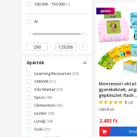
100.000 - 150.000
(1)
Ár
Gyártók
Learning Resources
(56)
YANYXR
(51)
Montessori oktat
Sdx Market
(50)
gyerekeknek, ang
gépkészlet flash
Djeco
(46)
kártyaolvasóval, 
5
(2)
Clementoni
(45)
kártya, MicroUSB 
raktáron
év+, Összecsukha
Leziter
(38)
rózsaszín, wifi, 
2.483
Ft
Londji
(38)
élő adás telefon
Goki
(35)
Kos