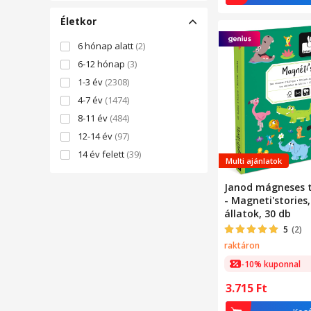
Kíváncsiság
(1)
Motorikus készségek
(1)
Életkor
Szem-kéz koordináció
(1)
6 hónap alatt
(2)
Általános műveltség
(1)
6-12 hónap
(3)
1-3 év
(2308)
4-7 év
(1474)
8-11 év
(484)
12-14 év
(97)
14 év felett
(39)
Multi ajánlatok
Janod mágneses t
- Magneti'stories,
állatok, 30 db
5
(2)
raktáron
-10% kuponnal
3.715
Ft