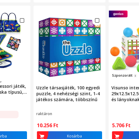
Sz
ponz
orált
,
essori játék,
Uzzle társasjáték, 100 egyedi
Visunso inte
ska típusú,
puzzle, 4 nehézségi szint, 1-4
29x12.5x12.5
ységgel,
játékos számára, többszínű
és lányoknak
 fejleszti a
ket és a
raktáron
 anyagból
10.256
Ft
5.706
Ft
árba
Kosárba