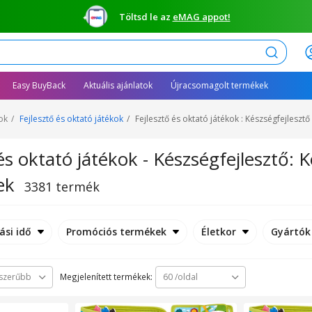
Töltsd le az
eMAG appot!
Keresés
Easy BuyBack
Aktuális ajánlatok
Újracsomagolt termékek
ok
Fejlesztő és oktató játékok
Fejlesztő és oktató játékok : Készségfejleszt
és oktató játékok - Készségfejlesztő: K
ek
3381 termék
ási idő
Promóciós termékek
Életkor
Gyártók
Megjelenített termékek:
szerűbb
60 /oldal