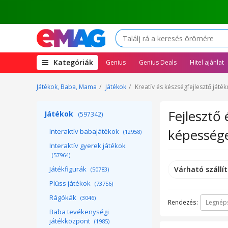
(open
Kategóriák
Genius
Genius Deals
Hitel ajánlat
megamenu)
Játékok, Baba, Mama
Játékok
Kreatív és készségfejlesztő játék
Fejlesztő 
Játékok
(597342)
képesség
Interaktív babajátékok
(12958)
Interaktív gyerek játékok
(57964)
Játékfigurák
Várható szállít
(50783)
Plüss játékok
(73756)
Rágókák
(3046)
Rendezés:
Legnép
Baba tevékenységi
játékközpont
(1985)