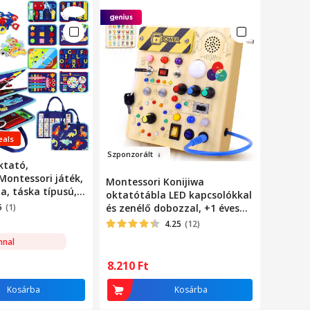
eals
Sz
po
n
zorált
ktató,
 Montessori játék,
Montessori Konijiwa
, táska típusú,
oktatótábla LED kapcsolókkal
ékenységgel,
5
(1)
és zenélő dobozzal, +1 éves
shoz, fejleszti a
korig, 17x14,5x2,8cm
4.25
(12)
zségeket és a
nnal
extil anyagból
8.210
Ft
Kosárba
Kosárba