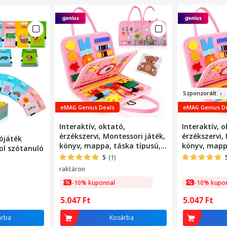
Szp
onzorált
eMAG Genius Deals
eMAG Genius D
Interaktív, oktató,
Interaktív, o
érzékszervi, Montessori játék,
érzékszervi,
ójáték
könyv, mappa, táska típusú,
könyv, mappa
ol szótanuló
többféle tevékenységgel,
többféle tev
5
(1)
ideális utazáshoz, fejleszti a
ideális utazá
224 szó 112
raktáron
motoros készségeket és a
motoros kés
töltés, 2
-10% kuponnal
-10% kupo
figyelmet, textil anyagból
figyelmet, t
tó,
készült
készült
2mp kamera,
5.047
Ft
5.047
Ft
on
árba
Kosárba