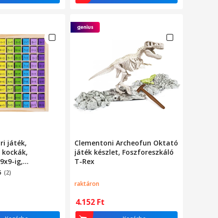
i játék,
Clementoni Archeofun Oktató
 kockák,
játék készlet, Foszforeszkáló
9x9-ig,
T-Rex
8 x 18 x 1,5 cm
5
(2)
raktáron
4.152
Ft