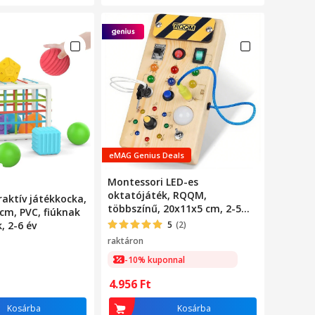
eMAG Genius Deals
Montessori LED-es
oktatójáték, RQQM,
raktív játékkocka,
többszínű, 20x11x5 cm, 2-5
cm, PVC, fiúknak
éves korig
, 2-6 év
5
(2)
raktáron
-10% kuponnal
4.956
Ft
Kosárba
Kosárba