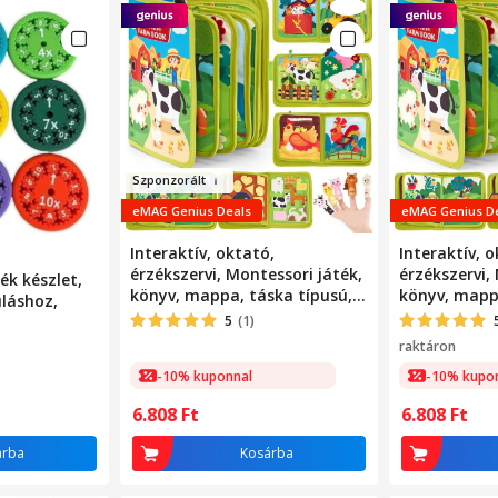
Sz
p
o
nzorált
eMAG Genius Deals
eMAG Genius D
Interaktív, oktató,
Interaktív, o
érzékszervi, Montessori játék,
érzékszervi,
ék készlet,
könyv, mappa, táska típusú,
könyv, mappa
láshoz,
többféle tevékenységgel,
többféle tev
5
(1)
ideális utazáshoz, fejleszti a
ideális utazá
raktáron
motoros készségeket és a
motoros kés
-10% kuponnal
-10% kupo
figyelmet, textil anyagból
figyelmet, t
készült
készült
6.808
Ft
6.808
Ft
árba
Kosárba