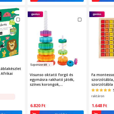
Sz
ponzo
rált
áblakészlet
 Afrikai
Visunso oktató forgó és
Fa montessor
egymásra rakható játék,
szorzótábla,
színes korongok,
szorzótábla 
35.5x13x13cm, 2-6 év
többszínű, 1
raktáron
6.820
Ft
1.648
Ft