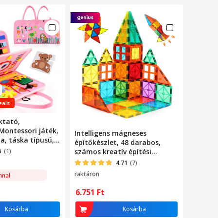
eals
ktató,
 Montessori játék,
Intelligens mágneses
, táska típusú,
építőkészlet, 48 darabos,
ékenységgel,
5
(1)
számos kreatív építési
shoz, fejleszti a
lehetőség, fejleszti a motoros
4.71
(7)
zségeket és a
készségeket és a képzeletet,
raktáron
nnal
extil anyagból
többszínű
6.751
Ft
Kosárba
Kosárba