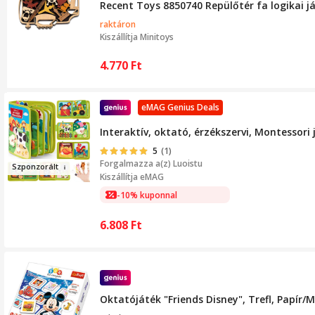
Recent Toys 8850740 Repülőtér fa logikai j
raktáron
Kiszállítja
Minitoys
4.770
Ft
eMAG Genius Deals
Interaktív, oktató, érzékszervi, Montessori
5
(1)
Forgalmazza a(z)
Luoistu
Szp
onzor
á
lt
Kiszállítja eMAG
-10% kuponnal
6.808
Ft
Oktatójáték "Friends Disney", Trefl, Papír/