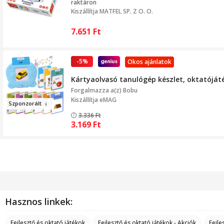
raktáron
Kiszállítja
MATFEL SP. Z O. O.
7.651
Ft
-5%
Okos ajánlatok
Kártyaolvasó tanulógép készlet, oktatójáté
Forgalmazza a(z)
Bobu
Kiszállítja eMAG
Szponz
or
á
lt
3.336
Ft
3.169
Ft
Hasznos linkek:
Fejlesztő és oktató játékok
Fejlesztő és oktató játékok - Akciók
Fejle