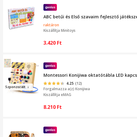
ABC betűi és Első szavaim fejlesztő játéksz
raktáron
Kiszállítja
Minitoys
3.420
Ft
Montessori Konijiwa oktatótábla LED kapcso
4.25
(12)
Szponzorál
t
Forgalmazza a(z)
Konijiwa
Kiszállítja eMAG
8.210
Ft