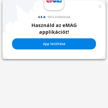
4.8
681k értékelések
Használd az eMAG
applikációt!
App letöltése