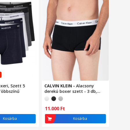
xeri, Szett 5
CALVIN KLEIN
-
Alacsony
Többszínű
derekú boxer szett - 3 db,
Fekete/Fehér
11.000
Ft
Kosárba
Kosárba