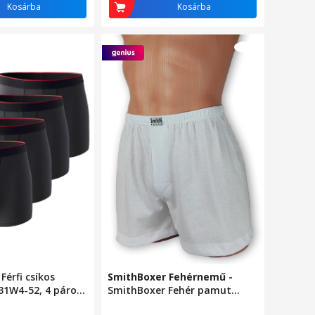
Kosárba
Kosárba
-
Férfi csíkos
SmithBoxer Fehérnemű
-
31W4-52, 4 páros
SmithBoxer Fehér pamut
ut/elasztán,
alsónadrág 3XL