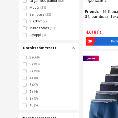
Organikus pamut
(80)
Sz
ponzorál
t
Modál
(31)
Friends
-
férfi bo
Bambusz
(22)
54, bambusz, feke
Viszkóz
(22)
Mikroszálas
(10)
4.618
Ft
Gyapjú
(3)
Kos
Darabszám/szett
3
(669)
5
(193)
2
(190)
4
(38)
6
(27)
7
(14)
8
(13)
10
(5)
12
(2)