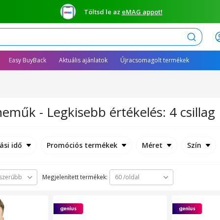
Töltsd le az
eMAG appot!
Keresés
Easy BuyBack
Aktuális ajánlatok
Újracsomagolt termékek
neműk - Legkisebb értékelés: 4 csillag
ási idő
Promóciós termékek
Méret
Szín
Megjelenített termékek:
szerűbb
60 /oldal