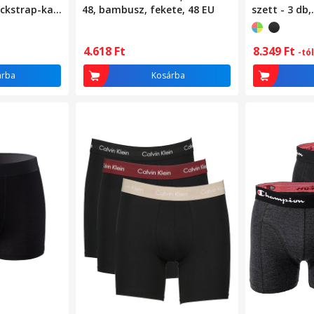
ckstrap-kal,
48, bambusz, fekete, 48 EU
szett - 3 db,
Fehér/Feket
8.349
Ft
4.618
Ft
-tól
árba
Kosárba