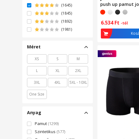
push up pamut jo
(1645)
Szürke
(1845)
(1892)
6.534
Ft
-tól
(1981)
Kos
Méret
XS
S
M
L
XL
2XL
3XL
4XL
5XL - 10XL
One Size
Anyag
Pamut
(1299)
Szintetikus
(577)