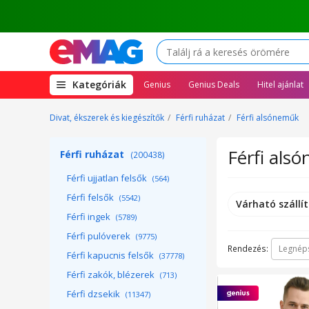
(open
Kategóriák
Genius
Genius Deals
Hitel ajánlat
megamenu)
Divat, ékszerek és kiegészítők
Férfi ruházat
Férfi alsóneműk
Férfi alsó
Férfi ruházat
(200438)
Férfi ujjatlan felsők
(564)
Férfi felsők
(5542)
Várható szállít
Férfi ingek
(5789)
Férfi pulóverek
(9775)
Rendezés:
Legnép
Férfi kapucnis felsők
(37778)
Férfi zakók, blézerek
(713)
Férfi dzsekik
(11347)