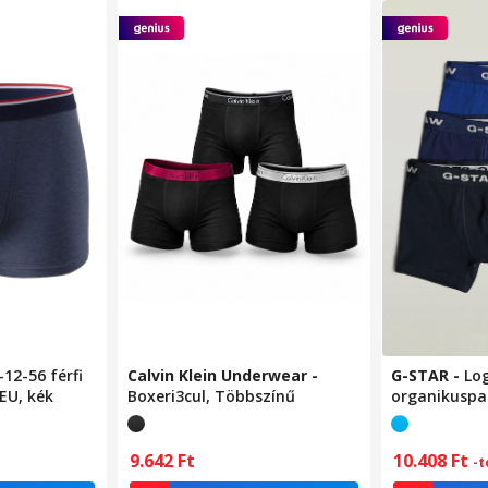
-12-56 férfi
Calvin Klein Underwear
-
G-STAR
-
Lo
EU, kék
Boxeri3cul, Többszínű
organikuspa
3 db,
Sötétkék/Ki
kék
10.408
Ft
9.642
Ft
-t