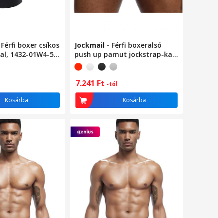
-
Férfi boxer csíkos
Jockmail
-
Férfi boxeralsó
al, 1432-01W4-54,
push up pamut jockstrap-kal,
g,
Fehér
án, fekete, 54 EU
7.241
Ft
-tól
Kosárba
Kosárba