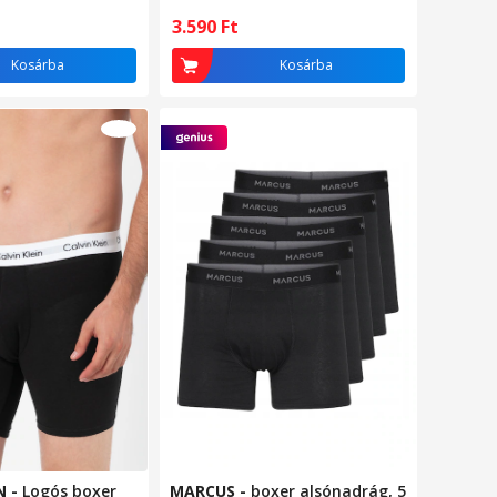
 52 EU
3.590
Ft
Kosárba
Kosárba
N
-
Logós boxer
MARCUS
-
boxer alsónadrág, 5