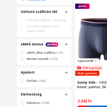
OGRANICZONĄ
ODPOWIEDZIALNO
(41)
Várható szállítási idő
VIVALDI LENJERIE
(39)
Várható szállítás: Holnapig
Várható szállítási idő: 2
napon belül
eMAG Genius
eMAG által szállítva
(129)
Minden termék
(1233)
Szpon
zorált
-15% kuponnal
Ajánlott
Multi ajánlatok
Férfiak
(1645)
Sunny Side
-
1432
boxer, pamut, 56 
Elérhetőség
2.342
Ft
Raktáron
(1598)