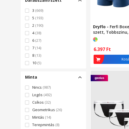
Darabszám/szett
3
(669)
5
(193)
2
(190)
DryFlo
-
Ferfi Boxe
szett, Tobbszinu
4
(38)
6
(27)
7
(14)
6.397
Ft
8
(13)
Kos
10
(5)
12
(2)
Minta
Nincs
(987)
Logós
(492)
Csíkos
(32)
Geometrikus
(26)
Mintás
(14)
Terepmintás
(8)