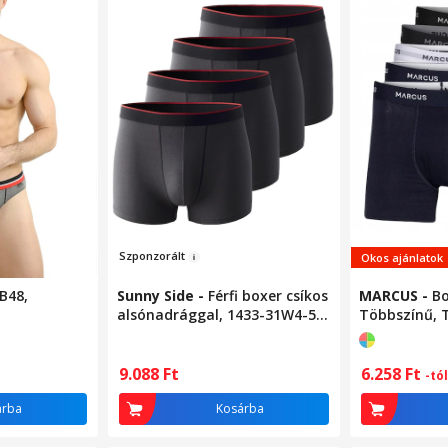
Szpon
zo
rált
Okos ajánlatok
B48,
Sunny Side
-
Férfi boxer csíkos
MARCUS
-
Bo
alsónadrággal, 1433-31W4-50,
Többszínű, 
4 páros csomag,
Pamut/elasztán, Sötétszürke,
50 EU
6.258
Ft
9.088
Ft
-tól
árba
Kosárba