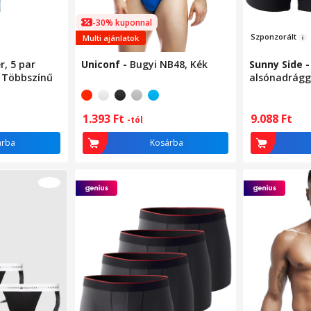
-30% kuponnal
Szponzo
rá
lt
Multi ajánlatok
r, 5 par
Uniconf
-
Bugyi NB48, Kék
Sunny Side
, Többszínű
alsónadrágg
4 pár csoma
pamut/elaszt
1.393
Ft
9.088
Ft
-tól
árba
Kosárba