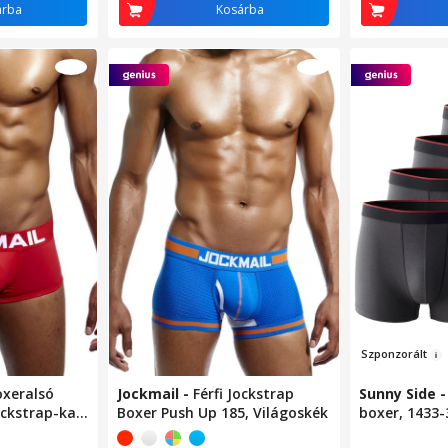
árba
Kosárba
Sz
pon
zorá
lt
oxeralsó
Jockmail
-
Férfi Jockstrap
Sunny Side
ckstrap-kal,
Boxer Push Up 185, Világoskék
boxer, 1433-
csomag, pam