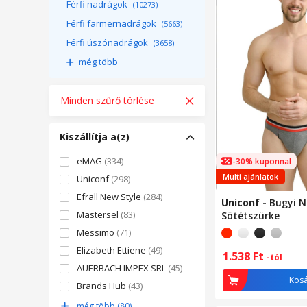
Férfi nadrágok
(10273)
Férfi farmernadrágok
(5663)
Férfi úszónadrágok
(3658)
még több
Minden szűrő törlése
Kiszállítja a(z)
eMAG
(334)
-30% kuponnal
Multi ajánlatok
Uniconf
(298)
Efrall New Style
(284)
Uniconf
-
Bugyi N
Mastersel
(83)
Sötétszürke
Messimo
(71)
Elizabeth Ettiene
(49)
1.538
Ft
-tól
AUERBACH IMPEX SRL
(45)
Kos
Brands Hub
(43)
DUDA INTERIORS SPÓŁKA Z
még több (80)