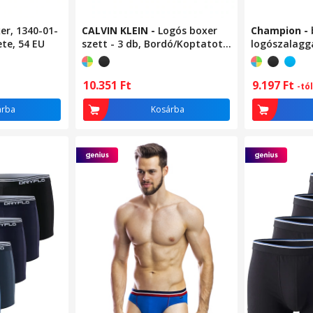
xer, 1340-01-
CALVIN KLEIN
-
Logós boxer
Champion
-
te, 54 EU
szett - 3 db, Bordó/Koptatott
logószalagga
fekete/Világosbézs
Fekete/Szür
9.197
Ft
10.351
Ft
-tól
árba
Kosárba