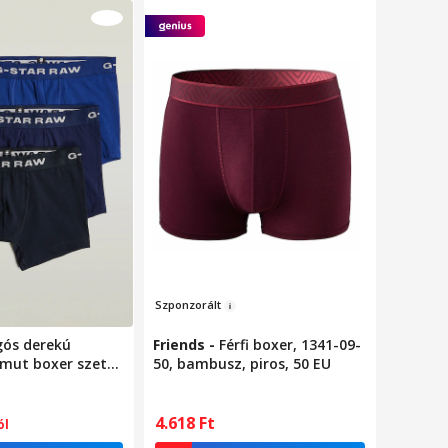
Szponzo
r
ált
gós derekú
Friends
-
Férfi boxer, 1341-09-
mut boxer szett -
50, bambusz, piros, 50 EU
rálykék/Tengerész
4.618
Ft
ól