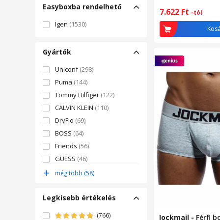
Easyboxba rendelhető
7.622
Ft
-tól
Igen
(1530)
Kos
Gyártók
Uniconf
(298)
Puma
(144)
Tommy Hilfiger
(122)
CALVIN KLEIN
(110)
DryFlo
(69)
BOSS
(64)
Friends
(56)
GUESS
(46)
OTS
(45)
még több (58)
U.S. Polo Assn.
(45)
Legkisebb értékelés
(766)
Jockmail
-
Férfi b