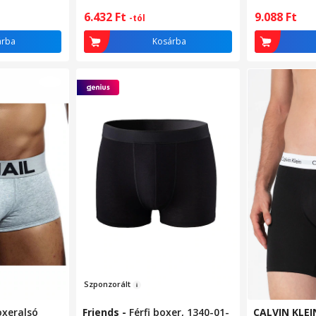
sötétszürke,
6.432
Ft
9.088
Ft
-tól
árba
Kosárba
Sz
ponzorált
oxeralsó
Friends
-
Férfi boxer, 1340-01-
CALVIN KLEI