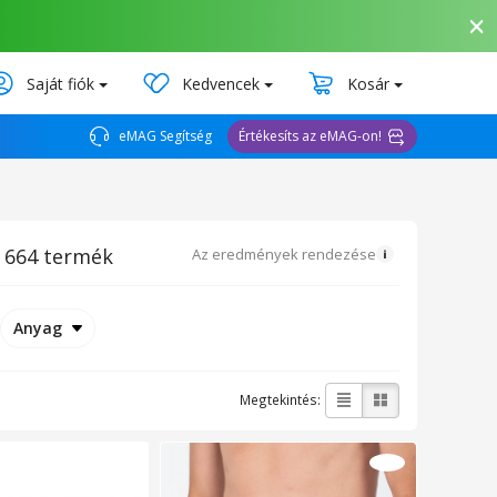
Saját fiók
Kedvencek
Kosár
eMAG Segítség
Értékesíts az eMAG-on!
664 termék
Az eredmények rendezése
Anyag
Megtekintés: