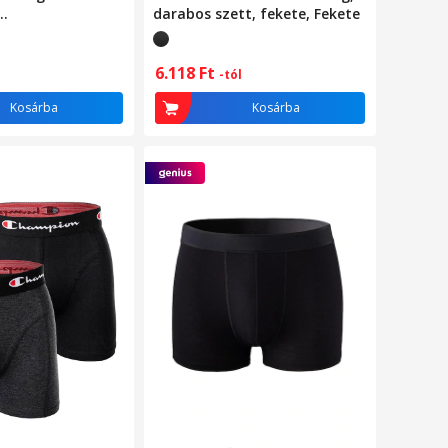
darabos szett, fekete, Fekete
e/Szürke
6.118
Ft
-tól
Kosárba
Kosárba