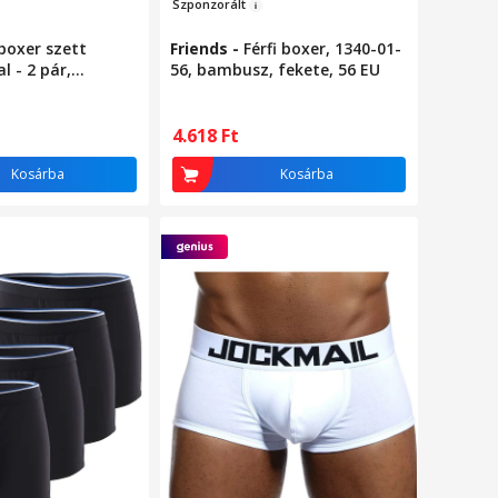
Szp
onzorált
boxer szett
Friends
-
Férfi boxer, 1340-01-
l - 2 pár,
56, bambusz, fekete, 56 EU
ke
4.618
Ft
Kosárba
Kosárba