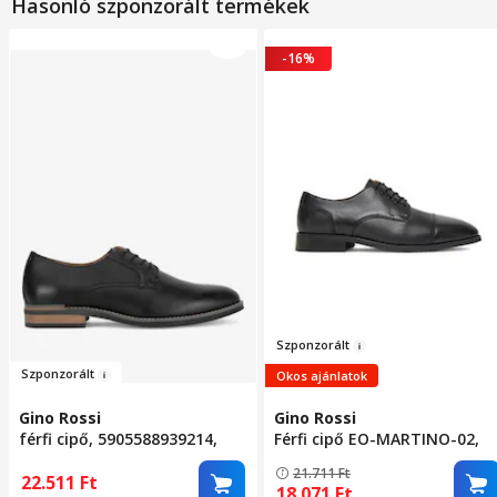
Hasonló szponzorált termékek
-16%
Sz
ponzor
á
lt
Szponzor
á
lt
Okos ajánlatok
Gino Rossi
Gino Rossi
férfi cipő, 5905588939214,
Férfi cipő EO-MARTINO-02,
valódi bőr, 43 EU, fekete
természetes bőr, fekete, 42
21.711
Ft
EU
22.511
Ft
18.071
Ft