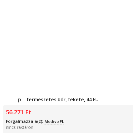
Ara
Férfi cipő, természetes bőr, fekete, 44 EU
56.271
Ft
Forgalmazza a(z):
Modivo PL
nincs raktáron