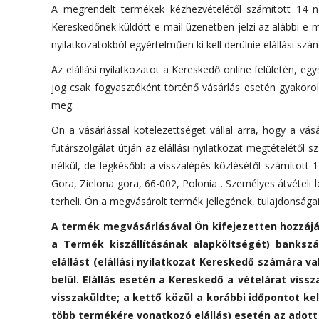
A megrendelt termékek kézhezvételétől számított 14 nap
Kereskedőnek küldött e-mail üzenetben jelzi az alábbi e-m
nyilatkozatokból egyértelműen ki kell derülnie elállási szá
Az elállási nyilatkozatot a Kereskedő online felületén, eg
jog csak fogyasztóként történő vásárlás esetén gyakorolh
meg.
Ön a vásárlással kötelezettséget vállal arra, hogy a vá
futárszolgálat útján az elállási nyilatkozat megtételétől
nélkül, de legkésőbb a visszalépés közlésétől számított 
Gora, Zielona gora, 66-002, Polonia . Személyes átvételi
terheli. Ön a megvásárolt termék jellegének, tulajdonsá
A termék megvásárlásával Ön kifejezetten hozzájáru
a Termék kiszállításának alapköltségét) banksz
elállást (elállási nyilatkozat Kereskedő számára 
belül. Elállás esetén a Kereskedő a vételárat vis
visszaküldte; a kettő közül a korábbi időpontot k
több termékére vonatkozó elállás) esetén az adott 