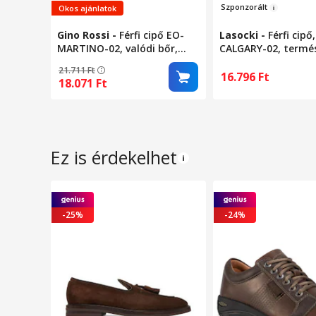
Szponz
or
ált
Okos ajánlatok
Gino Rossi
-
Férfi cipő EO-
Lasocki
-
Férfi cipő,
MARTINO-02, valódi bőr,
CALGARY-02, termé
fekete, fűzős, 44 EU
bőr, barna, 42 EU
21.711
Ft
16.796
Ft
18.071
Ft
Ez is érdekelhet
-25%
-24%