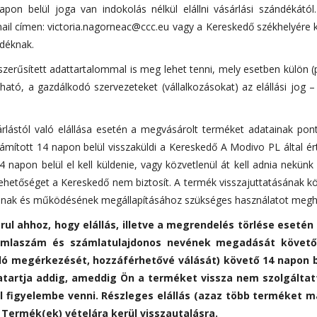
on belül joga van indokolás nélkül elállni vásárlási szándékától
ail címen: victoria.nagorneac@ccc.eu vagy a Kereskedő székhelyére küld
ndéknak.
yszerűsített adattartalommal is meg lehet tenni, mely esetben külön (
ató, a gazdálkodó szervezeteket (vállalkozásokat) az elállási jog – 
sárlástól való elállása esetén a megvásárolt terméket adatainak po
 számított 14 napon belül visszaküldi a Kereskedő A Modivo PL által ér
14 napon belül el kell küldenie, vagy közvetlenül át kell adnia nekü
 lehetőséget a Kereskedő nem biztosít. A termék visszajuttatásának k
gainak és működésének megállapításához szükséges használatot megha
l ahhoz, hogy elállás, illetve a megrendelés törlése esetén a
ámlaszám és számlatulajdonos nevének megadását követőe
való megérkezését, hozzáférhetővé válását) követő 14 napon 
szatartja addig, ameddig Ön a terméket vissza nem szolgálta
ell figyelembe venni. Részleges elállás (azaz több terméke
Termék(ek) vételára kerül visszautalásra.