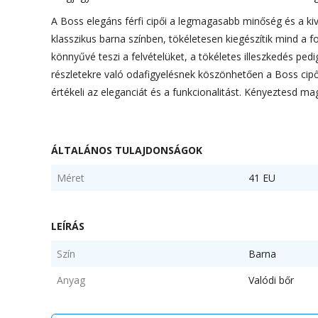
A Boss elegáns férfi cipői a legmagasabb minőség és a kiv
klasszikus barna színben, tökéletesen kiegészítik mind a f
könnyűvé teszi a felvételüket, a tökéletes illeszkedés pe
részletekre való odafigyelésnek köszönhetően a Boss cipők
értékeli az eleganciát és a funkcionalitást. Kényeztesd ma
ÁLTALÁNOS TULAJDONSÁGOK
Méret
41 EU
LEÍRÁS
Szín
Barna
Anyag
Valódi bőr