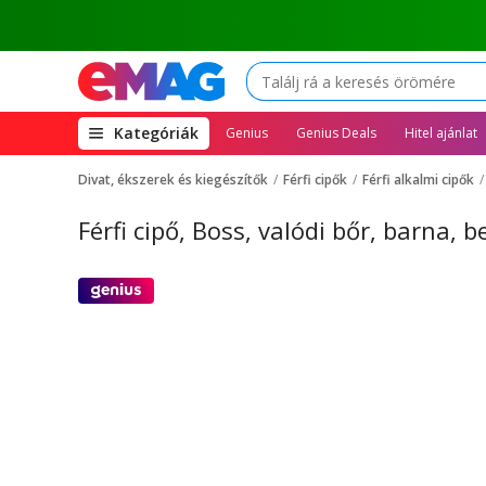
(open
Kategóriák
Genius
Genius Deals
Hitel ajánlat
megamenu)
Divat, ékszerek és kiegészítők
Férfi cipők
Férfi alkalmi cipők
Férfi cipő, Boss, valódi bőr, barna, 