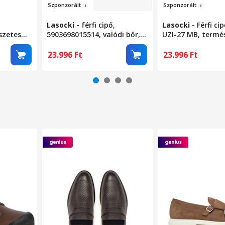
Szponzor
ál
t
Szpon
z
o
rált
Lasocki
-
férfi cipő,
Lasocki
-
Férfi ci
szetes
5903698015514, valódi bőr,
UZI-27 MB, termé
42 EU, fekete
barna szín, 41 EU
23.996
Ft
23.996
Ft