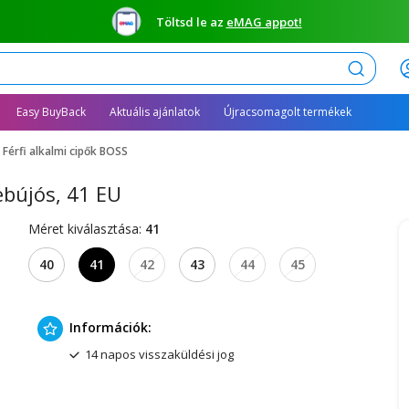
Töltsd le az
eMAG appot!
Keresés
Easy BuyBack
Aktuális ajánlatok
Újracsomagolt termékek
Férfi alkalmi cipők BOSS
bebújós, 41 EU
Méret kiválasztása:
41
40
41
42
43
44
45
Információk:
14 napos visszaküldési jog