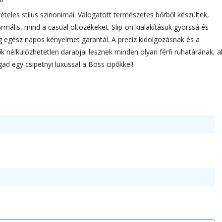
ételes stílus szinonimái. Válogatott természetes bőrből készültek,
ormális, mind a casual öltözékeket. Slip-on kialakításuk gyorssá és
dig egész napos kényelmet garantál. A precíz kidolgozásnak és a
 nélkülözhetetlen darabjai lesznek minden olyan férfi ruhatárának, a
gad egy csipetnyi luxussal a Boss cipőkkel!