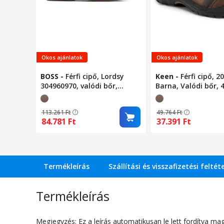
Okos ajánlatok
Okos ajánlatok
BOSS
-
Férfi cipő, Lordsy
Keen
-
Férfi cipő, 2
304960970, valódi bőr,
Barna, Valódi bőr, 
barna, 41 EU
113.261
Ft
49.764
Ft
84.781
Ft
37.391
Ft
Termékleírás
Szállítási és visszafizetési feltét
Termékleírás
Megjegyzés: Ez a leírás automatikusan le lett fordítva mag