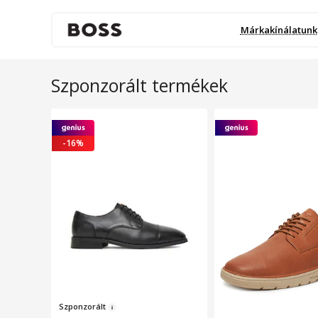
Márkakínálatunk
Szponzorált termékek
-16%
Szpon
z
or
ált