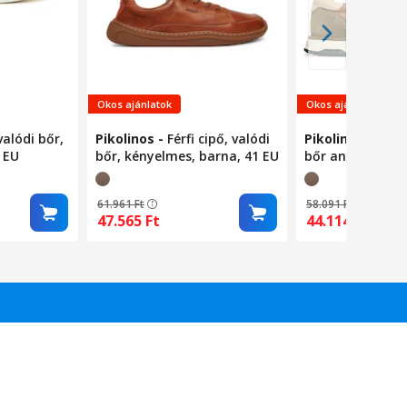
Okos ajánlatok
Okos ajánlatok
 valódi bőr,
Pikolinos
-
Férfi cipő, valódi
Pikolinos
-
Férfi
 EU
bőr, kényelmes, barna, 41 EU
bőr anyag, barn
61.961
Ft
58.091
Ft
47.565
Ft
44.114
Ft