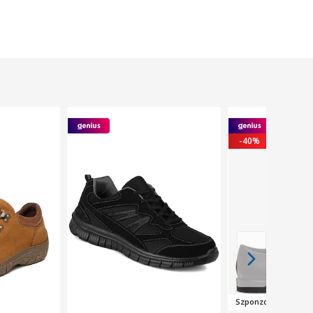
-40%
Szponzo
rál
t