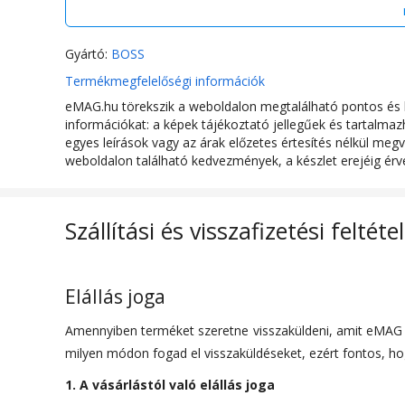
Gyártó:
BOSS
Termékmegfelelőségi információk
eMAG.hu törekszik a weboldalon megtalálható pontos és h
információkat: a képek tájékoztató jellegűek és tartalm
egyes leírások vagy az árak előzetes értesítés nélkül megv
weboldalon található kedvezmények, a készlet erejéig érv
Szállítási és visszafizetési feltéte
Elállás joga
Amennyiben terméket szeretne visszaküldeni, amit eMAG M
milyen módon fogad el visszaküldéseket, ezért fontos, hog
1. A vásárlástól való elállás joga