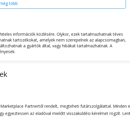
még több
iteles információk közlésére. Olykor, ezek tartalmazhatnak téves
azhatnak tartozékokat, amelyek nem szerepelnek az alapcsomagban,
áltozhatnak a gyártók által, vagy hibákat tartalmazhatnak. A
ényesek.
lek
arketplace Partnertől rendelt, megteheti futárszolgálattal. Minden
y egyeztessen az eladóval mielőtt visszaküldési kérelmet rögzít. Len