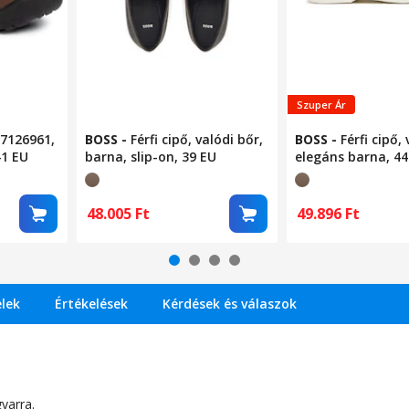
Szuper Ár
07126961,
BOSS
-
Férfi cipő, valódi bőr,
BOSS
-
Férfi cipő,
41 EU
barna, slip-on, 39 EU
elegáns barna, 44
48.005
Ft
49.896
Ft
elek
Értékelések
Kérdések és válaszok
yarra.