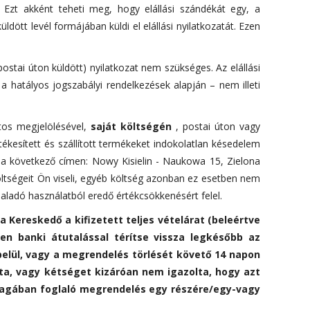
. Ezt akként teheti meg, hogy elállási szándékát egy, a
ött levél formájában küldi el elállási nyilatkozatát. Ezen
postai úton küldött) nyilatkozat nem szükséges. Az elállási
a hatályos jogszabályi rendelkezések alapján – nem illeti
ntos megjelölésével,
saját költségén
, postai úton vagy
tékesített és szállított termékeket indokolatlan késedelem
nk a következő címen: Nowy Kisielin - Naukowa 15, Zielona
öltségeit Ön viseli, egyéb költség azonban ez esetben nem
ladó használatból eredő értékcsökkenésért felel.
 Kereskedő a kifizetett teljes vételárat (beleértve
n banki átutalással térítse vissza legkésőbb az
belül, vagy a megrendelés törlését követő 14 napon
tta, vagy kétséget kizáróan nem igazolta, hogy azt
t magában foglaló megrendelés egy részére/egy-vagy