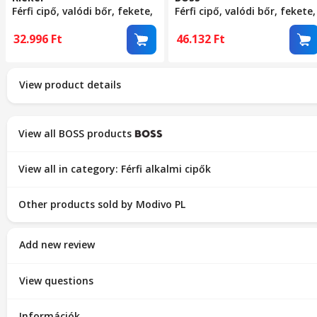
Férfi cipő, valódi bőr, fekete,
Férfi cipő, valódi bőr, fekete,
elegancia és kényelem, 46 EU
klasszikus stílus, 39 EU
32.996
Ft
46.132
Ft
View product details
View all BOSS products
View all in category: Férfi alkalmi cipők
Other products sold by Modivo PL
Add new review
View questions
Információk