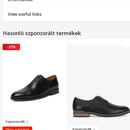
View useful links
Hasonló szponzorált termékek
-23%
Szpo
nz
o
rált
Szponzor
ált
Okos ajánlatok