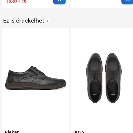
16.871
Ft
Ez is érdekelhet
Rieker
BOSS