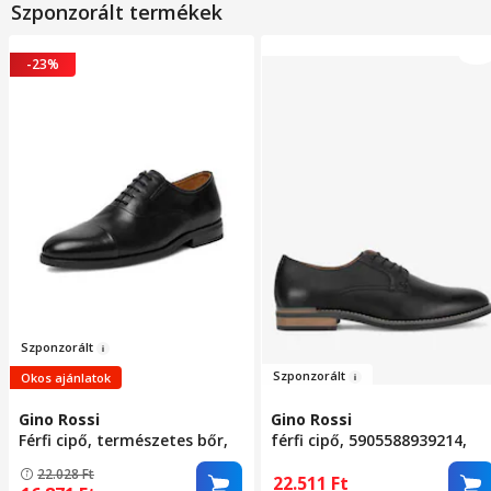
Szponzorált termékek
-23%
Szponzo
rá
l
t
Szpon
zorált
Okos ajánlatok
Gino Rossi
Gino Rossi
Férfi cipő, természetes bőr,
férfi cipő, 5905588939214,
fekete, 40 EU
valódi bőr, 43 EU, fekete
22.028
Ft
22.511
Ft