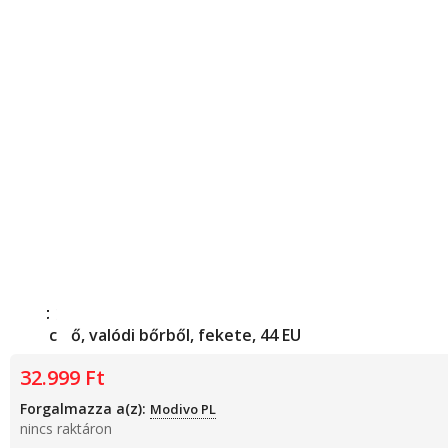
Gant
Férfi cipő, valódi bőrből, fekete, 44 EU
32.999
Ft
Forgalmazza a(z):
Modivo PL
nincs raktáron