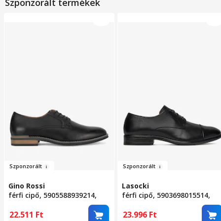
Szponzorált termékek
Szponzorá
lt
Szponzo
rá
lt
Gino Rossi
Lasocki
férfi cipő, 5905588939214,
férfi cipő, 5903698015514,
valódi bőr, 43 EU, fekete
valódi bőr, 44 EU, fekete
22.511
Ft
23.996
Ft