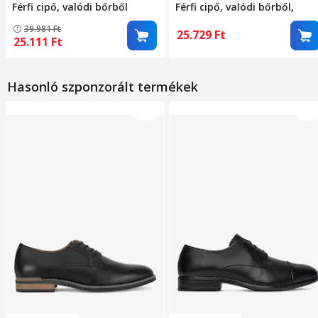
Férfi cipő, valódi bőrből
Férfi cipő, valódi bőrből,
készült, fekete, 44 EU
alkalmi, fűzős, valódi bőr
39.981
Ft
béléssel, varrott talppal,
25.729
Ft
25.111
Ft
barna, 44 EU
Hasonló szponzorált termékek