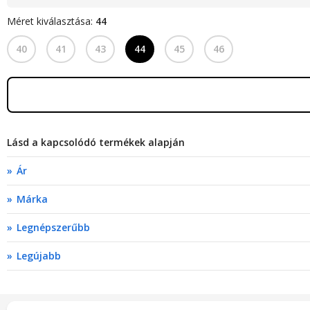
Méret kiválasztása:
44
40
41
43
44
45
46
Lásd a kapcsolódó termékek alapján
Ár
Márka
Legnépszerűbb
Legújabb