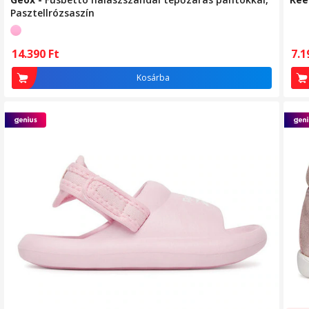
Pasztellrózsaszín
14.390
Ft
7.
Kosárba