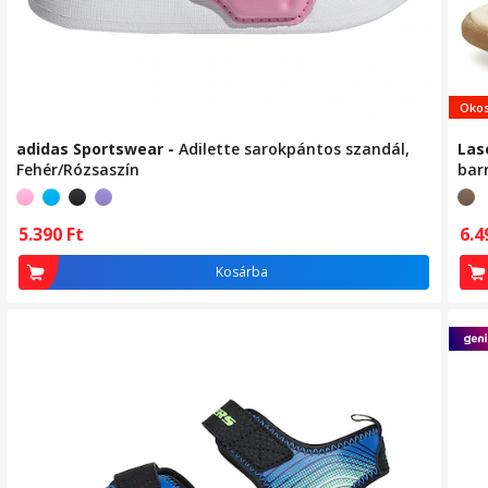
Okos
adidas Sportswear
-
Adilette sarokpántos szandál,
Las
Fehér/Rózsaszín
bar
5.390
Ft
6.
Kosárba