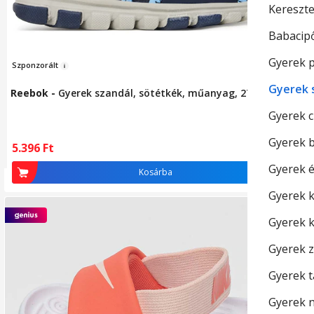
Kereszte
Babacip
Gyerek p
Szponzor
ált
Szup
Gyerek 
Reebok
-
Gyerek szandál, sötétkék, műanyag, 27 EU
Geo
Nar
Gyerek 
Gyerek 
5.396
Ft
12
Gyerek 
Kosárba
Gyerek 
Gyerek 
-4
Gyerek z
Gyerek 
Gyerek 