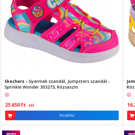
Skechers
-
Gyermek szandál, Jumpsters szandál -
Jom
Sprinkle Wonder 303273, Rózsaszín
Róz
25.650
Ft
16
-tól
Kosárba