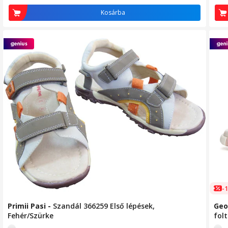
Kosárba
-
Primii Pasi
-
Szandál 366259 Első lépések,
Geo
Fehér/Szürke
fol