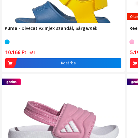
Okos
Puma
-
Divecat v2 Injex szandál, Sárga/Kék
Ree
10.166
Ft
5.
-tól
Kosárba