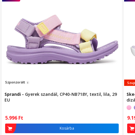
Szpon
zorál
t
Szup
Sprandi
-
Gyerek szandál, CP40-NB718Y, textil, lila, 29
Ske
EU
diz
9.
5.996
Ft
Kosárba