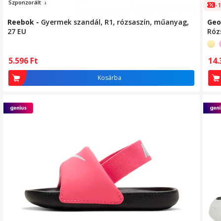
Szpon
zorált
-
Reebok
-
Gyermek szandál, R1, rózsaszín, műanyag,
Geo
27 EU
Róz
5.596
Ft
14
Kosárba