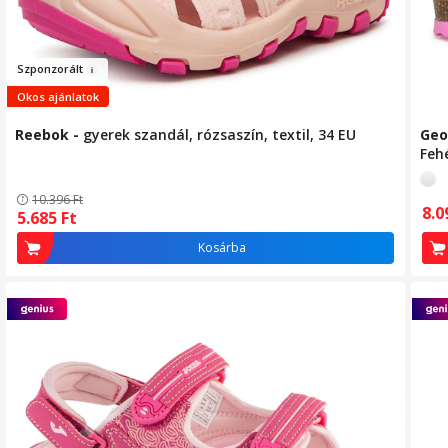
Szponzo
r
ált
Okos ajánlatok
Reebok
-
gyerek szandál, rózsaszín, textil, 34 EU
Geo
Feh
10.396
Ft
8.
5.685
Ft
Kosárba