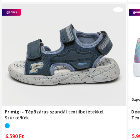
Szp
Primigi
-
Tépőzáras szandál textilbetétekkel,
Dee
Szürke/Kék
Tex
6.590
Ft
5.