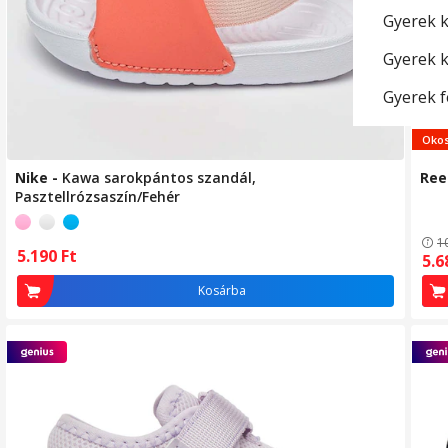
Gyerek 
Gyerek 
Gyerek 
Sz
po
Okos
Nike
-
Kawa sarokpántos szandál,
Ree
Pasztellrózsaszín/Fehér
1
5.190
Ft
5.
Kosárba