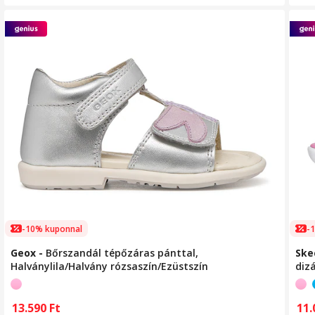
-10% kuponnal
-
Geox
-
Bőrszandál tépőzáras pánttal,
Ske
Halványlila/Halvány rózsaszín/Ezüstszín
diz
11
13.590
Ft