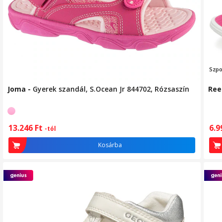
Sz
po
Joma
-
Gyerek szandál, S.Ocean Jr 844702, Rózsaszín
Ree
13.246
Ft
6.
-tól
Kosárba