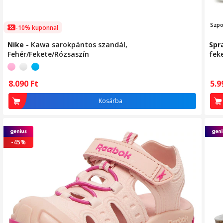
Szp
-10% kuponnal
Nike
-
Kawa sarokpántos szandál,
Spr
Fehér/Fekete/Rózsaszín
feke
8.090
Ft
5.
Kosárba
-45%