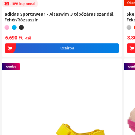
Okos
-10% kuponnal
adidas Sportswear
-
Altaswim 3 tépőzáras szandál,
Ske
Fehér/Rózsaszín
Fek
6.690
Ft
8.
-tól
Kosárba