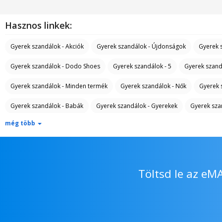
Hasznos linkek:
Gyerek szandálok - Akciók
Gyerek szandálok - Újdonságok
Gyerek 
Gyerek szandálok - Dodo Shoes
Gyerek szandálok - 5
Gyerek szandá
Gyerek szandálok - Minden termék
Gyerek szandálok - Nők
Gyerek s
Gyerek szandálok - Babák
Gyerek szandálok - Gyerekek
Gyerek szan
még több
Gyerek pulóverek és kardigánok
Gyerek dzsekik és mellények
Gyer
Gyerek ruházat kiegészítők
Gyerek ruházat
Gyerek ruhák
Gyere
Gyerek blúzok
Gyerek ingek
Gyerek dzsekik
Gyerek bodyk
Töltsd le az eM
Keresztelői ruhák
Babacipők
Gyerek papucsok és flip-flopok
Gy
Gyerek ékszerek
Gyerek karórák
Gyerek kalapok és sapkák
Gye