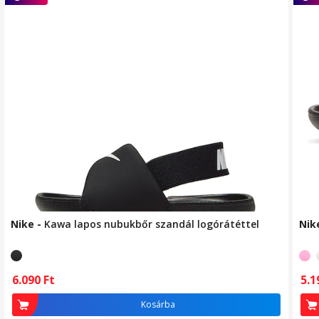
Nike
-
Kawa lapos nubukbőr szandál logórátéttel
Nik
5.
6.090
Ft
Kosárba