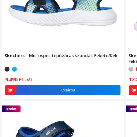
Skechers
-
Microspec tépőzáras szandál, Fekete/Kék
Ske
Fek
9.490
Ft
12
-tól
Kosárba