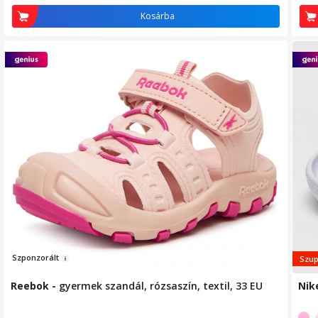
Kosárba
Szp
onz
orál
t
Szup
Reebok
-
gyermek szandál, rózsaszín, textil, 33 EU
Nik