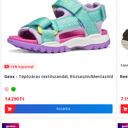
Szp
-10% kuponnal
Geox
-
Tépőzáras textilszandál, Rózsaszín/Mentazöld
Ree
14.290
Ft
7.
Kosárba