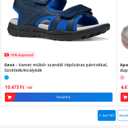
-10% kuponnal
Geox
-
Vaniet műbőr szandál tépőzáras pántokkal,
Ap
Sötétkék/Királykék
dup
10.473
Ft
4.
-tól
Kosárba
1 -bol 167
Köve