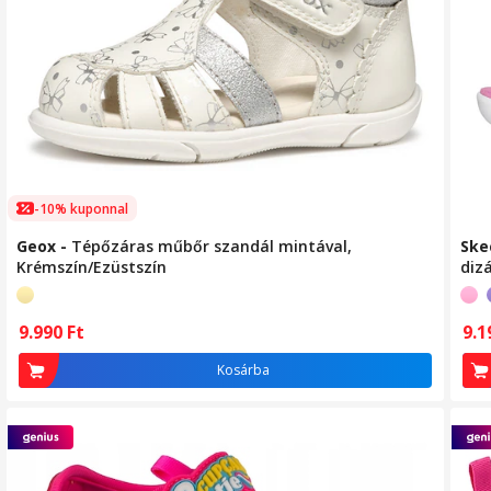
-10% kuponnal
Geox
-
Tépőzáras műbőr szandál mintával,
Ske
Krémszín/Ezüstszín
diz
9.
9.990
Ft
Kosárba