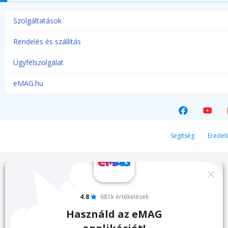
Szolgáltatások
Rendelés és szállítás
Ügyfélszolgálat
eMAG.hu
Segítség
Eredeti
4.8
681k értékelések
Használd az eMAG