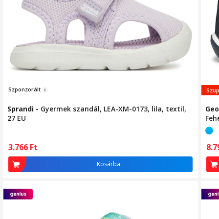
Szpo
nzor
á
lt
Szup
Sprandi
-
Gyermek szandál, LEA-XM-0173, lila, textil,
Geo
27 EU
Feh
3.766
Ft
8.
Kosárba