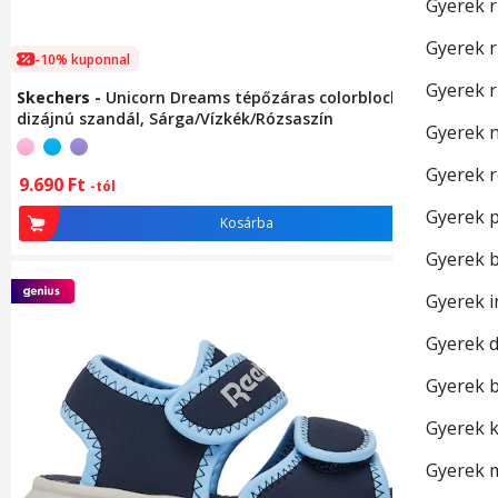
Gyerek r
Gyerek 
-10% kuponnal
-
Gyerek 
Skechers
-
Unicorn Dreams tépőzáras colorblock
Geo
dizájnú szandál, Sárga/Vízkék/Rózsaszín
Cso
Gyerek 
Gyerek 
9.690
Ft
9.
-tól
Gyerek 
Kosárba
Gyerek 
Gyerek 
Gyerek 
Gyerek 
Gyerek 
Gyerek m