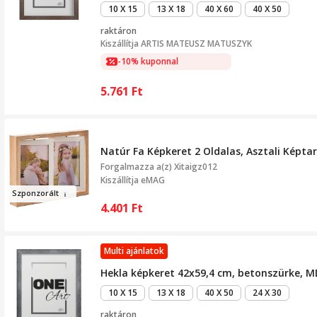
10 X 15
13 X 18
40 X 60
40 X 50
raktáron
Kiszállítja
ARTIS MATEUSZ MATUSZYK
-10% kuponnal
5.761
Ft
Natúr Fa Képkeret 2 Oldalas, Asztali Képtar
Forgalmazza a(z)
Xitaigz012
Kiszállítja eMAG
Sz
pon
zo
rált
4.401
Ft
Multi ajánlatok
Hekla képkeret 42x59,4 cm, betonszürke, M
10 X 15
13 X 18
40 X 50
24 X 30
raktáron