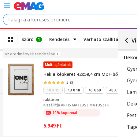
Szűrő
Rendezési
Várható szállítási idő
1
Vi
Az eredmények rendezése
Deko
Multi ajánlatok
Gye
Hekla képkeret 42x59,4 cm MDF-ből natúr töl
Gye
5
(3)
10 X 15
13 X 18
40 X 60
40 X 50
Lam
raktáron
Dek
Kiszállítja
ARTIS MATEUSZ MATUSZYK
-10% kuponnal
Fes
5.949
Ft
Tap