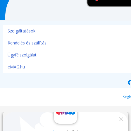
Szolgáltatások
Rendelés és szállítás
Ügyfélszolgálat
eMAG.hu
Segí