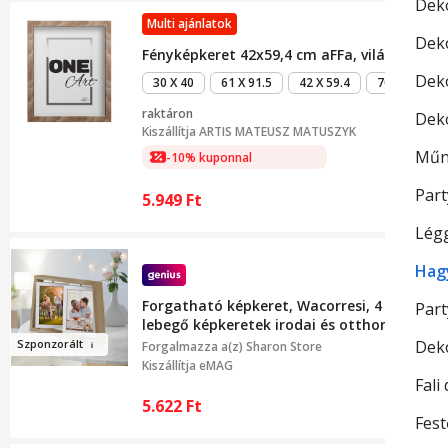
Deko
Multi ajánlatok
Dek
Fényképkeret 42x59,4 cm aFFa, világos fenyő
Dek
30 X 40
61 X 91.5
42 X 59.4
70 X 100
raktáron
Deko
Kiszállítja
ARTIS MATEUSZ MATUSZYK
Műn
-10% kuponnal
Part
5.949
Ft
Lég
Hag
Forgatható képkeret, Wacorresi, 4 db 10 x 
Par
lebegő képkeretek irodai és otthoni dekorá
Szp
onzorál
t
Deko
Forgalmazza a(z)
Sharon Store
Kiszállítja eMAG
Fali
5.622
Ft
Fes