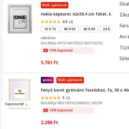
Sisa
Multi ajánlatok
Hekla képkeret 42x59,4 cm fehér, MDF, fali 
Zász
4.5
(4)
Fars
10 X 15
40 X 60
40 X 50
24 X 30
Arc 
raktáron
Kiszállítja
ARTIS MATEUSZ MATUSZYK
Tűzi
-10% kuponnal
Sírk
5.761
Ft
Multi ajánlatok
Fenyő keret gyémánt festéshez, fa, 30 x 4
5
(2)
Kiszállítja
WESTEROS DARIUSZ GRZYB
Szponzo
rált
-10% kuponnal
2.286
Ft