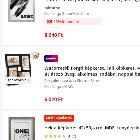
raktáron
Kiszállítja
SuperMerchant
-10% kuponnal
8.640
Ft
Wacorresi® Forgó képkeret, Fali képkeret, 
átlátszó üveg, alkalmas irodába, nappaliba
Szponzo
rált
Forgalmazza a(z)
Sharon Store
Kiszállítja eMAG
6.020
Ft
Multi ajánlatok
Hekla képkeret 42x59,4 cm, MDF, fenyő színű
3
(1)