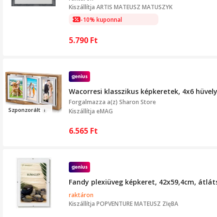
Kiszállítja
ARTIS MATEUSZ MATUSZYK
-10% kuponnal
5.790
Ft
Wacorresi klasszikus képkeretek, 4x6 hüvely
Forgalmazza a(z)
Sharon Store
Szpo
nz
o
rált
Kiszállítja eMAG
6.565
Ft
Fandy plexiüveg képkeret, 42x59,4cm, átlát
raktáron
Kiszállítja
POPVENTURE MATEUSZ ZIęBA