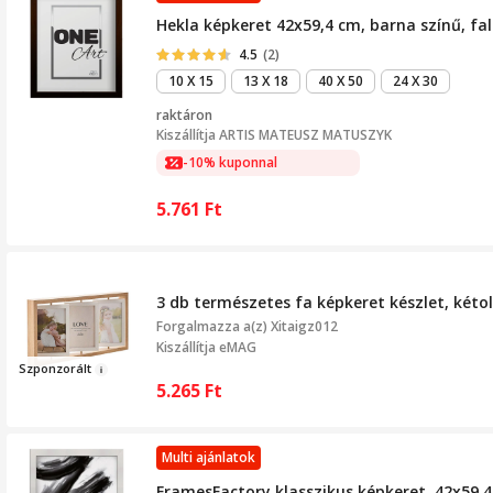
Hekla képkeret 42x59,4 cm, barna színű, fal
4.5
(2)
10 X 15
13 X 18
40 X 50
24 X 30
raktáron
Kiszállítja
ARTIS MATEUSZ MATUSZYK
-10% kuponnal
5.761
Ft
3 db természetes fa képkeret készlet, kétol
Forgalmazza a(z)
Xitaigz012
Kiszállítja eMAG
Szponzo
rált
5.265
Ft
Multi ajánlatok
FramesFactory klasszikus képkeret, 42x59,4 