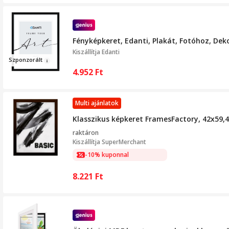
Fényképkeret, Edanti, Plakát, Fotóhoz, Dek
Kiszállítja
Edanti
Szpon
zorál
t
4.952
Ft
Multi ajánlatok
Klasszikus képkeret FramesFactory, 42x59,
raktáron
Kiszállítja
SuperMerchant
-10% kuponnal
8.221
Ft