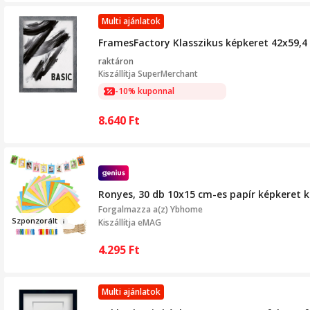
Multi ajánlatok
FramesFactory Klasszikus képkeret 42x59,4 
raktáron
Kiszállítja
SuperMerchant
-10% kuponnal
8.640
Ft
Ronyes, 30 db 10x15 cm-es papír képkeret ké
Forgalmazza a(z)
Ybhome
Szp
onzorált
Kiszállítja eMAG
4.295
Ft
Multi ajánlatok