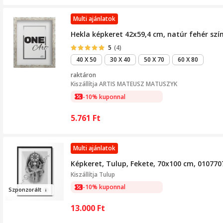
Multi ajánlatok
Hekla képkeret 42x59,4 cm, natúr fehér sz
5
(4)
40 X 50
30 X 40
50 X 70
60 X 80
raktáron
Kiszállítja
ARTIS MATEUSZ MATUSZYK
-10% kuponnal
5.761
Ft
Multi ajánlatok
Képkeret, Tulup, Fekete, 70x100 cm, 01077
Kiszállítja
Tulup
-10% kuponnal
Szponz
orált
13.000
Ft