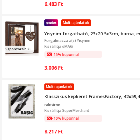
6.483
Ft
Multi ajánlatok
Yisynim forgatható, 23x20.5x3cm, barna, 
Forgalmazza a(z)
Yisynim
Kiszállítja eMAG
Szpon
zo
r
ált
-15% kuponnal
3.006
Ft
Multi ajánlatok
Klasszikus képkeret FramesFactory, 42x59,4 
raktáron
Kiszállítja
SuperMerchant
-10% kuponnal
8.217
Ft