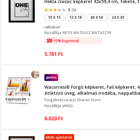
Hekla classic képkeret 42x59,4 cm, fekete, f
3
(5)
10 X 15
13 X 18
40 X 50
24 X 30
raktáron
Kiszállítja
ARTIS MATEUSZ MATUSZYK
-10% kuponnal
5.761
Ft
Wacorresi® Forgó képkeret, Fali képkeret, 
átlátszó üveg, alkalmas irodába, nappaliba
Szponzo
r
ált
Forgalmazza a(z)
Sharon Store
Kiszállítja eMAG
6.020
Ft
Multi ajánlatok