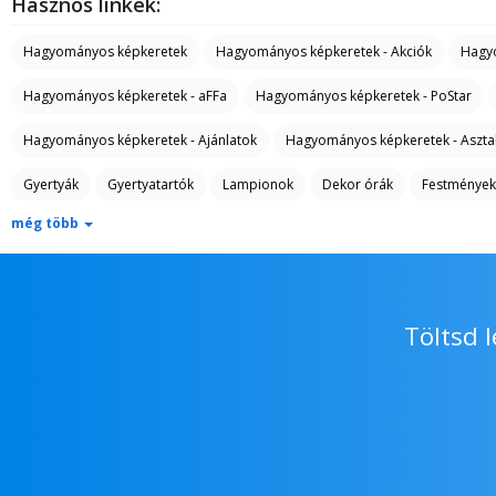
Hasznos linkek:
Hagyományos képkeretek
Hagyományos képkeretek - Akciók
Hagy
Hagyományos képkeretek - aFFa
Hagyományos képkeretek - PoStar
Hagyományos képkeretek - Ajánlatok
Hagyományos képkeretek - Asztal
Gyertyák
Gyertyatartók
Lampionok
Dekor órák
Festmények
még több
Dekoratív vázák és tálak
Műnövények
Party kiegészítők
Léggöm
Sisakok és fúvók
Zászlók, zászlófüzérek és girlandok
Farsangi masz
Töltsd 