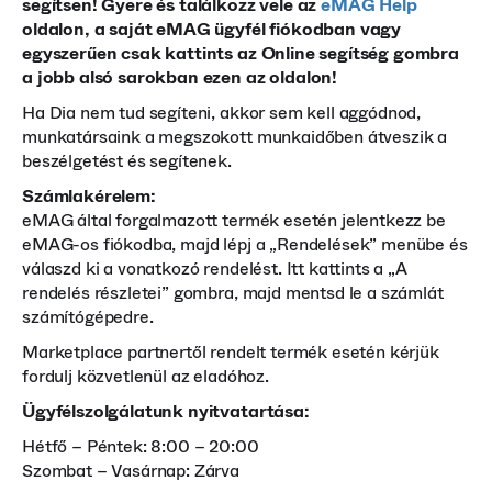
segítsen! Gyere és találkozz vele az
eMAG Help
oldalon, a saját eMAG ügyfél fiókodban vagy
egyszerűen csak kattints az Online segítség gombra
a jobb alsó sarokban ezen az oldalon!
Ha Dia nem tud segíteni, akkor sem kell aggódnod,
munkatársaink a megszokott munkaidőben átveszik a
beszélgetést és segítenek.
Számlakérelem:
eMAG által forgalmazott termék esetén jelentkezz be
eMAG-os fiókodba, majd lépj a „Rendelések” menübe és
válaszd ki a vonatkozó rendelést. Itt kattints a „A
rendelés részletei” gombra, majd mentsd le a számlát
számítógépedre.
Marketplace partnertől rendelt termék esetén kérjük
fordulj közvetlenül az eladóhoz.
Ügyfélszolgálatunk nyitvatartása:
Hétfő – Péntek: 8:00 – 20:00
Szombat – Vasárnap: Zárva