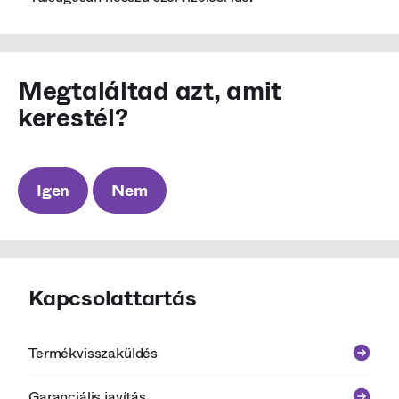
Megtaláltad azt, amit
kerestél?
Igen
Nem
Kapcsolattartás
Termékvisszaküldés
Garanciális javítás