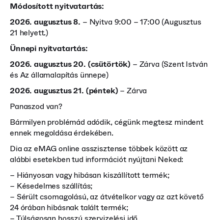
Módosított nyitvatartás:
2026. augusztus 8.
– Nyitva 9:00 – 17:00 (Augusztus
21 helyett.)
Ünnepi nyitvatartás:
2026. augusztus 20. (csütörtök)
– Zárva (Szent István
és Az államalapítás ünnepe)
2026. augusztus 21. (péntek)
– Zárva
Panaszod van?
Bármilyen problémád adódik, cégünk megtesz mindent
ennek megoldása érdekében.
Dia az eMAG online asszisztense többek között az
alábbi esetekben tud információt nyújtani Neked:
– Hiányosan vagy hibásan kiszállított termék;
– Késedelmes szállítás;
– Sérült csomagolású, az átvételkor vagy az azt követő
24 órában hibásnak talált termék;
– Túlságosan hosszú szervizelési idő.