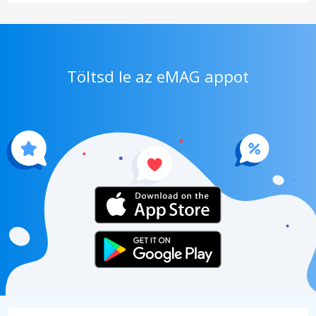
Töltsd le az eMAG appot