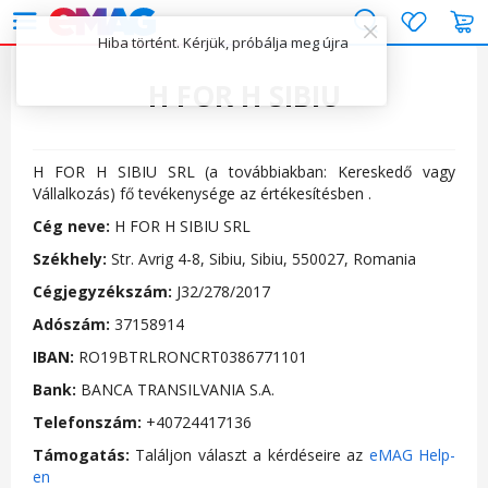
K
Hiba történt. Kérjük, próbálja meg újra
(mobiltelefon) Ke
H FOR H SIBIU
H FOR H SIBIU SRL (a továbbiakban: Kereskedő vagy
Vállalkozás) fő tevékenysége az értékesítésben .
Cég neve:
H FOR H SIBIU SRL
Székhely:
Str. Avrig 4-8, Sibiu, Sibiu, 550027, Romania
Cégjegyzékszám:
J32/278/2017
Adószám:
37158914
IBAN:
RO19BTRLRONCRT0386771101
Bank:
BANCA TRANSILVANIA S.A.
Telefonszám:
+40724417136
Támogatás:
Találjon választ a kérdéseire az
eMAG Help-
en