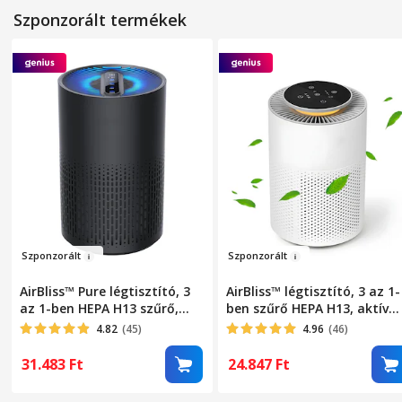
Szponzorált termékek
Szponzorá
lt
Szp
onzorá
l
t
AirBliss™ Pure légtisztító, 3
AirBliss™ légtisztító, 3 az 1-
az 1-ben HEPA H13 szűrő,
ben szűrő HEPA H13, aktív
aktív szén, előszűrő,
szén, előszűrő, por elleni,
4.82
(45)
4.96
(46)
pormentesítő,
antibakteriális,
antibakteriális, ózonmentes,
hangulatvilágítás,
31.483
Ft
24.847
Ft
4 hangulatvilágítás,
érintőképernyő, 3 üzemmód
érintőképernyő, 4 működési
alvó mód, automata mód,