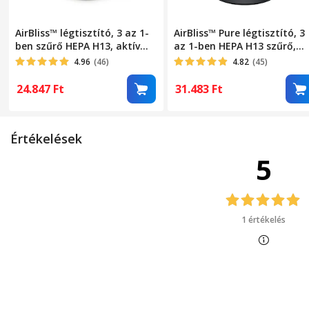
AirBliss™ légtisztító, 3 az 1-
AirBliss™ Pure légtisztító, 3
ben szűrő HEPA H13, aktív
az 1-ben HEPA H13 szűrő,
szén, előszűrő, por elleni,
aktív szén, előszűrő,
4.96
(46)
4.82
(45)
antibakteriális,
pormentesítő,
hangulatvilágítás,
antibakteriális, ózonmente
24.847
Ft
31.483
Ft
érintőképernyő, 3 üzemmód,
4 hangulatvilágítás,
alvó mód, automata mód,
érintőképernyő, 4 működési
időzítő, automatikus
mód, alvó üzemmód, 4/8/12
Értékelések
kikapcsolás, hordozható,
órás időzítő, hordozható,
csendes, fehér
csendes, fekete
5
1 értékelés