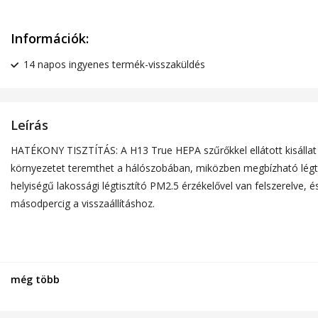
Információk:
14 napos ingyenes termék-visszaküldés
Leírás
HATÉKONY TISZTÍTÁS: A H13 True HEPA szűrőkkel ellátott kisállat l
környezetet teremthet a hálószobában, miközben megbízható légtis
helyiségű lakossági légtisztító PM2.5 érzékelővel van felszerelve
másodpercig a visszaállításhoz.
még több