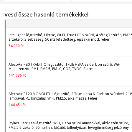
érintőképernyő, 360°-os
légáramlás, 4 sebesség,
automata mód, alvó mód, 
Vesd össze hasonló termékekkel
24 órás időzítő, fehér
Intelligens légtisztító, Ultrixe, Wi-Fi, True HEPA szűrő, 4 rétegű szűrés, PM2.
érzékelő, 3 sebesség, 50 m2 lefedettség, éjszakai mód, fehér
54.090
Ft
AlecoAir P80 TRADITIO légtisztító, TRUE HEPA és Carbon szűrő, WiFi,
Multiszenzor, PM1, PM2.5, PM10, CO2, TVOC, Plazma
141.036
Ft
AlecoAir P120 MONOLITH Légtisztító, 2 True Hepa & Carbon szűrővel, 2 U
lámpával, -C, Ionizálás, WiFi, PM2.5, alkalmazás, Fehér
144.451
Ft
Stylies Hercules légtisztító, WiFi, Hepa szűrő anionokkal, aktív szén szűrő,
PM2.5 érzékelő, 96mp-hez, Időzítő, billentyűzár, levegőminőség jelzőfény