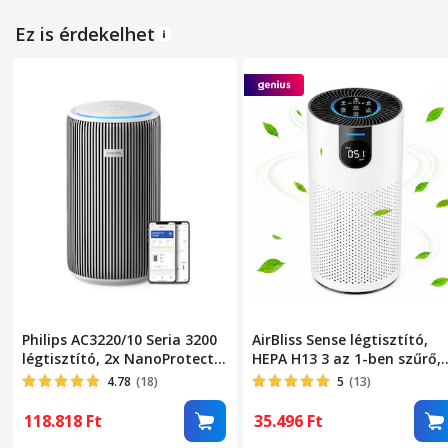
mód, alvó üzemmód, 4/8/12
időzítő, automatikus
órás időzítő, hordozható,
kikapcsolás, hordozható,
Ez is érdekelhet
csendes, fekete
csendes, fehér
Philips AC3220/10 Seria 3200
AirBliss Sense légtisztító,
légtisztító, 2x NanoProtect
HEPA H13 3 az 1-ben szűrő,
HEPA szűrő, CADR: 520 m3/h,
aktív szén, pormentesítő,
4.78
(18)
5
(13)
Akár 135 m² gáz és PM2.5
antibakteriális, PM2.5
érzékelő, Szűrő: FY3200/30,
érzékelő/valós idejű
118.818
Ft
35.496
Ft
Fehér/Ezüst
levegőminőség-jelző, LED