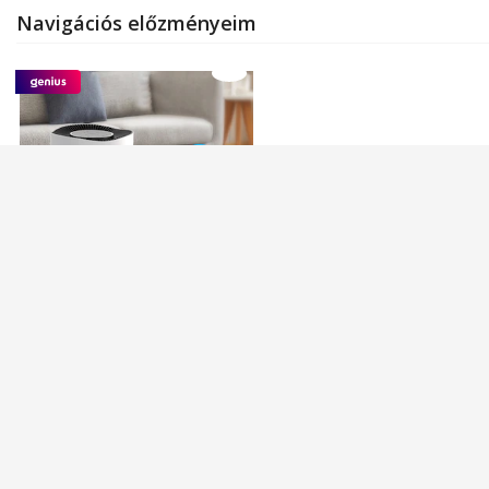
Navigációs előzményeim
Intelligens légtisztító,
Ultrixe, Wi-Fi, True HEPA
szűrő, 4 rétegű szűrés, PM2.5
érzékelő, 3 sebesség, 50 m2
nincs raktáron
lefedettség, éjszakai mód,
fehér
54.090
Ft