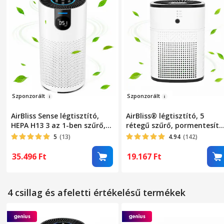
Szponzorá
lt
Szpo
nzo
rál
t
AirBliss Sense légtisztító,
AirBliss® légtisztító, 5
HEPA H13 3 az 1-ben szűrő,
rétegű szűrő, pormentesítő
aktív szén, pormentesítő,
HEPA, baktériumellenes,
5
(13)
4.94
(142)
antibakteriális, PM2.5
aktív szén, hidegkatalizátor
érzékelő/valós idejű
aromaterápiás diffúzor, ak
35.496
Ft
19.167
Ft
levegőminőség-jelző, LED
20 nm-ig tisztít, 3 üzemmó
érintőképernyő, 360°-os
alvó üzemmód, automatiku
légáramlás, 4 sebesség,
üzemmód, időzítő,
4 csillag és afeletti értékelésű termékek
automata mód, alvó mód, 1-
hordozható, néma, Fehér
24 órás időzítő, fehér