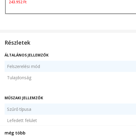
243.952
Ft
Részletek
ÁLTALÁNOS JELLEMZŐK
Felszerelési mód
Tulajdonság
MŰSZAKI JELLEMZŐK
Szűrő típusa
Lefedett felület
Légáramlás
még több