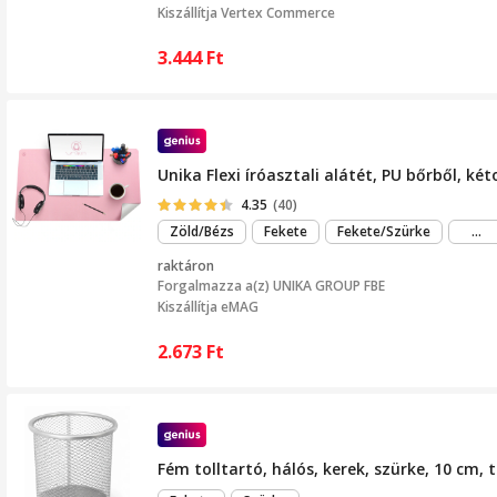
Kiszállítja
Vertex Commerce
3.444
Ft
Unika Flexi íróasztali alátét, PU bőrből, k
4.35
(40)
m
Zöld/Bézs
Fekete
Fekete/Szürke
...
tö
raktáron
Forgalmazza a(z)
UNIKA GROUP FBE
Kiszállítja eMAG
2.673
Ft
Fém tolltartó, hálós, kerek, szürke, 10 cm, 