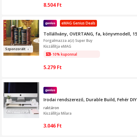
8.504
Ft
eMAG Genius Deals
Tollállvány, OVERTANG, fa, könyvmodell, 
Forgalmazza a(z)
Super Buy
Kiszállítja eMAG
Szponzorál
t
-10% kuponnal
5.279
Ft
Irodai rendszerező, Durable Build, Fehér DI
raktáron
Kiszállítja
Milara
3.046
Ft