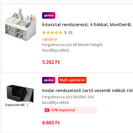
Íróasztal rendszerező, 4 fiókkal, MunDeir®,
5
(3)
raktáron
Forgalmazza a(z)
Mi Mundo Delight
Kiszállítja eMAG
5.262
Ft
Multi ajánlatok
Irodai rendszerező tartó vezeték nélküli töl
Forgalmazza a(z)
DELENO SAS
Kiszállítja eMAG
Szpo
n
zorá
lt
-10% kuponnal
6.663
Ft