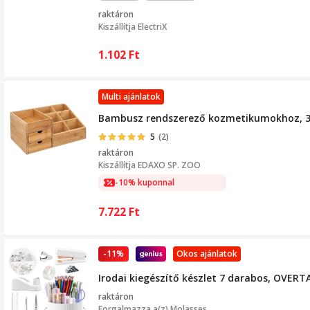
raktáron
Kiszállítja
ElectriX
1.102
Ft
Multi ajánlatok
Bambusz rendszerező kozmetikumokhoz, 3 
5
(2)
raktáron
Kiszállítja
EDAXO SP. ZOO
-10% kuponnal
7.722
Ft
-11%
Okos ajánlatok
Irodai kiegészítő készlet 7 darabos, OVERTA
raktáron
Forgalmazza a(z)
Molasses