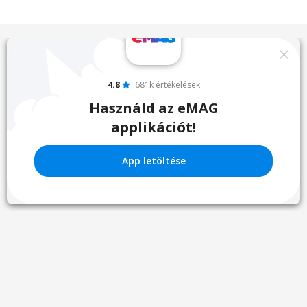
4.8
681k értékelések
Használd az eMAG
applikációt!
App letöltése