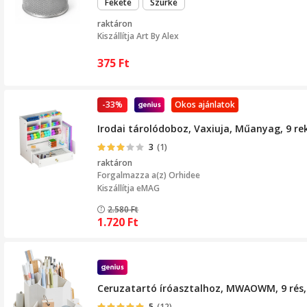
Fekete
Szürke
raktáron
Kiszállítja
Art By Alex
375
Ft
-33%
Okos ajánlatok
Irodai tárolódoboz, Vaxiuja, Műanyag, 9 re
3
(1)
raktáron
Forgalmazza a(z)
Orhidee
Kiszállítja eMAG
2.580
Ft
1.720
Ft
Ceruzatartó íróasztalhoz, MWAOWM, 9 rés,
5
(12)