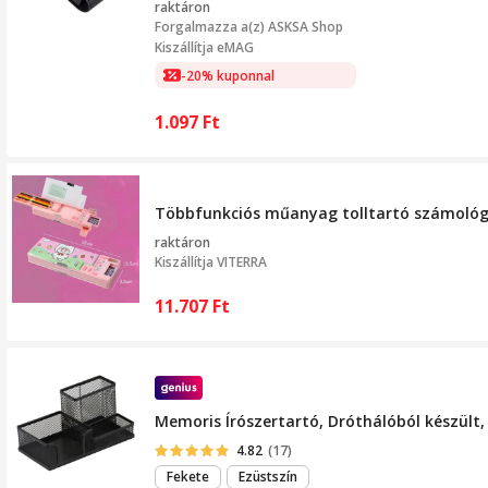
raktáron
Forgalmazza a(z)
ASKSA Shop
Kiszállítja eMAG
-20% kuponnal
1.097
Ft
Többfunkciós műanyag tolltartó számológép
raktáron
Kiszállítja
VITERRA
11.707
Ft
Memoris Írószertartó, Dróthálóból készült, 
4.82
(17)
Fekete
Ezüstszín