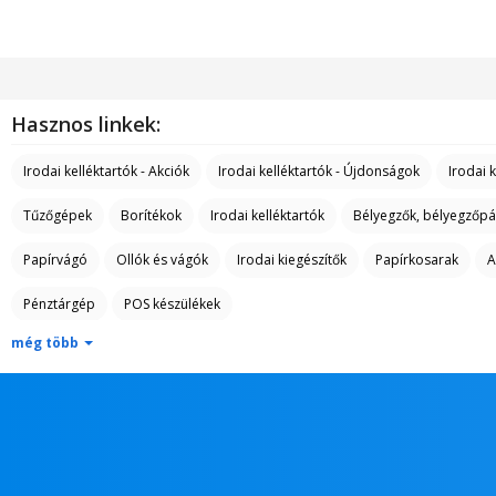
Hasznos linkek:
Irodai kelléktartók - Akciók
Irodai kelléktartók - Újdonságok
Irodai 
Tűzőgépek
Borítékok
Irodai kelléktartók
Bélyegzők, bélyegzőpá
Papírvágó
Ollók és vágók
Irodai kiegészítők
Papírkosarak
A
Pénztárgép
POS készülékek
még több