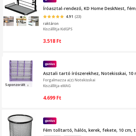
Íróasztal-rendező, KD Home DeskNest, fém, 
4.91
(23)
raktáron
Kiszállítja
KidGPS
3.518
Ft
Asztali tartó írószerekhez, Notekisskai, 10 r
Forgalmazza a(z)
Notekisskai
Szponzorá
lt
Kiszállítja eMAG
4.699
Ft
Fém tolltartó, hálós, kerek, fekete, 10 cm, 