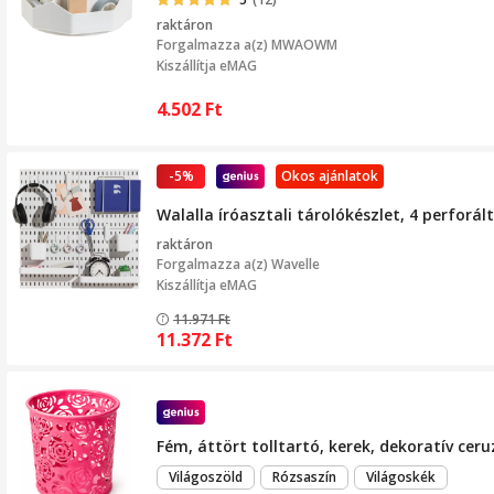
raktáron
Forgalmazza a(z)
MWAOWM
Kiszállítja eMAG
4.502
Ft
-5%
Okos ajánlatok
Walalla íróasztali tárolókészlet, 4 perforál
raktáron
Forgalmazza a(z)
Wavelle
Kiszállítja eMAG
11.971
Ft
11.372
Ft
Fém, áttört tolltartó, kerek, dekoratív ceru
Világoszöld
Rózsaszín
Világoskék