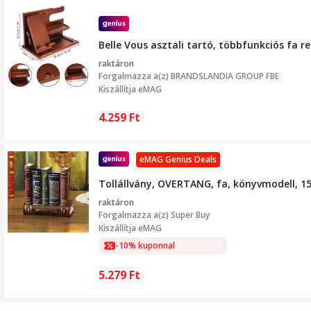
Belle Vous asztali tartó, többfunkciós fa 
raktáron
Forgalmazza a(z)
BRANDSLANDIA GROUP FBE
Kiszállítja eMAG
4.259
Ft
eMAG Genius Deals
Tollállvány, OVERTANG, fa, könyvmodell, 
raktáron
Forgalmazza a(z)
Super Buy
Kiszállítja eMAG
-10% kuponnal
5.279
Ft