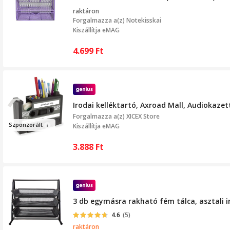
raktáron
Forgalmazza a(z)
Notekisskai
Kiszállítja eMAG
4.699
Ft
Irodai kelléktartó, Axroad Mall, Audiokaze
Forgalmazza a(z)
XICEX Store
Szponzor
ált
Kiszállítja eMAG
3.888
Ft
3 db egymásra rakható fém tálca, asztali i
4.6
(5)
raktáron