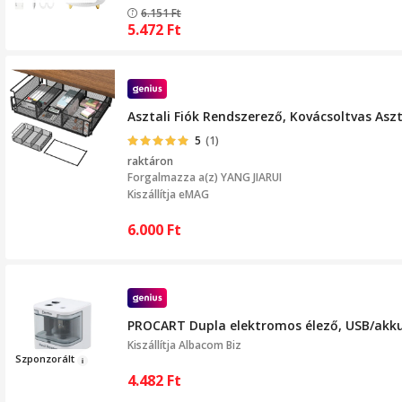
6.151
Ft
5.472
Ft
Asztali Fiók Rendszerező, Kovácsoltvas Aszt
5
(1)
raktáron
Forgalmazza a(z)
YANG JIARUI
Kiszállítja eMAG
6.000
Ft
PROCART Dupla elektromos élező, USB/akku
Kiszállítja
Albacom Biz
Szpo
nzor
ált
4.482
Ft