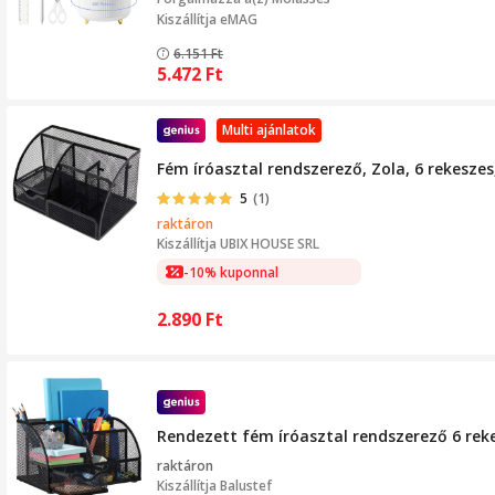
Kiszállítja eMAG
6.151
Ft
5.472
Ft
Multi ajánlatok
Fém íróasztal rendszerező, Zola, 6 rekeszes
5
(1)
raktáron
Kiszállítja
UBIX HOUSE SRL
-10% kuponnal
2.890
Ft
Rendezett fém íróasztal rendszerező 6 rekess
raktáron
Kiszállítja
Balustef