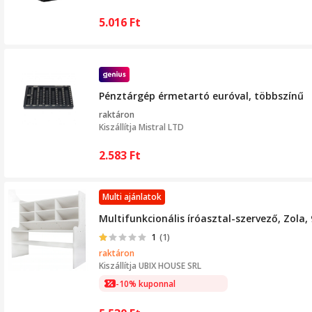
5.016
Ft
Pénztárgép érmetartó euróval, többszínű
raktáron
Kiszállítja
Mistral LTD
2.583
Ft
Multi ajánlatok
Multifunkcionális íróasztal-szervező, Zola,
1
(1)
raktáron
Kiszállítja
UBIX HOUSE SRL
-10% kuponnal