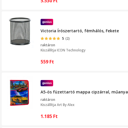
5.530
Ft
Victoria Írószertartó, fémhálós, Fekete
5
(2)
raktáron
Kiszállítja
ICON Technology
559
Ft
A5-ös füzettartó mappa cipzárral, műanyag
raktáron
Kiszállítja
Art By Alex
1.185
Ft