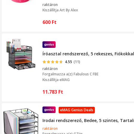
raktáron
Kiszállítja
Art By Alex
600
Ft
Íróasztal rendszerező, 5 rekeszes, Fiókokka
4.55
(11)
raktáron
Forgalmazza a(z)
Fabulous C FBE
Kiszállítja eMAG
11.783
Ft
eMAG Genius Deals
Irodai rendszerező, Bedee, 5 szintes, Tarta
raktáron
Forgalmazza a(z)
GZjin