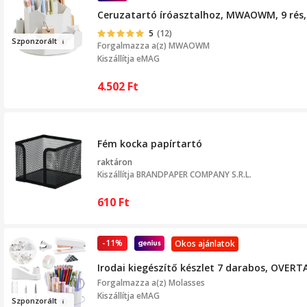
Ceruzatartó íróasztalhoz, MWAOWM, 9 rés,
5
(12)
Szpo
nz
orált
Forgalmazza a(z)
MWAOWM
Kiszállítja eMAG
4.502
Ft
Fém kocka papírtartó
raktáron
Kiszállítja
BRANDPAPER COMPANY S.R.L.
610
Ft
-11%
Okos ajánlatok
Irodai kiegészítő készlet 7 darabos, OVERTA
Forgalmazza a(z)
Molasses
Kiszállítja eMAG
Szp
on
z
orált