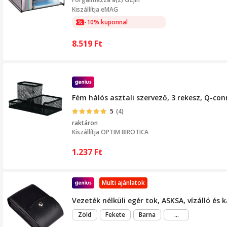
Kiszállítja eMAG
-10% kuponnal
8.519
Ft
Fém hálós asztali szervező, 3 rekesz, Q-con
5
(4)
raktáron
Kiszállítja
OPTIM BIROTICA
1.237
Ft
Multi ajánlatok
Vezeték nélküli egér tok, ASKSA, vízálló és 
még
Zöld
Fekete
Barna
...
több