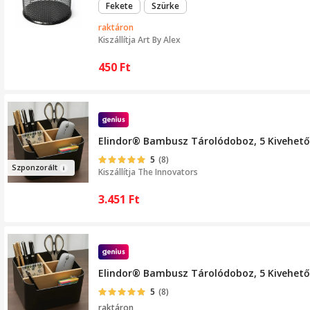
Fekete
Szürke
raktáron
Kiszállítja
Art By Alex
450
Ft
Elindor® Bambusz Tárolódoboz, 5 Kivehető 
5
(8)
Szp
onz
orált
Kiszállítja
The Innovators
3.451
Ft
Elindor® Bambusz Tárolódoboz, 5 Kivehető 
5
(8)
raktáron