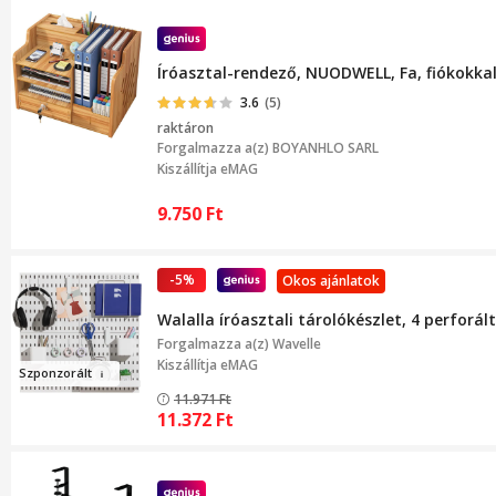
Íróasztal-rendező, NUODWELL, Fa, fiókokkal
3.6
(5)
raktáron
Forgalmazza a(z)
BOYANHLO SARL
Kiszállítja eMAG
9.750
Ft
-5%
Okos ajánlatok
Walalla íróasztali tárolókészlet, 4 perforál
Forgalmazza a(z)
Wavelle
Kiszállítja eMAG
Szpo
n
zorált
11.971
Ft
11.372
Ft