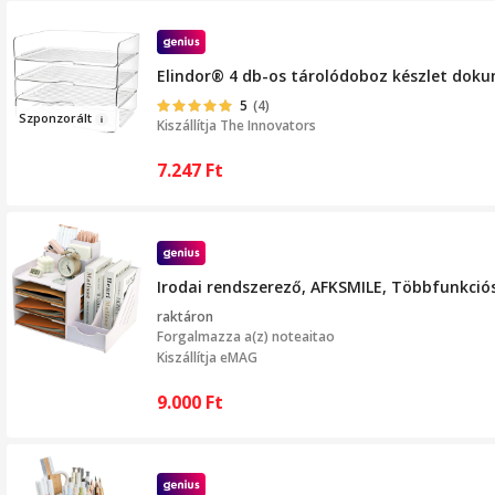
Elindor® 4 db-os tárolódoboz készlet doku
5
(4)
Sz
po
nzorált
Kiszállítja
The Innovators
7.247
Ft
Irodai rendszerező, AFKSMILE, Többfunkciós
raktáron
Forgalmazza a(z)
noteaitao
Kiszállítja eMAG
9.000
Ft