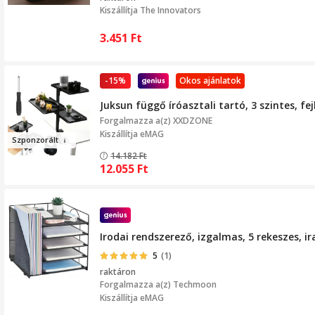
Kiszállítja
The Innovators
3.451
Ft
-15%
Okos ajánlatok
Juksun függő íróasztali tartó, 3 szintes, f
Forgalmazza a(z)
XXDZONE
Kiszállítja eMAG
Szponzo
rá
lt
14.182
Ft
12.055
Ft
Irodai rendszerező, izgalmas, 5 rekeszes, ir
5
(1)
raktáron
Forgalmazza a(z)
Techmoon
Kiszállítja eMAG