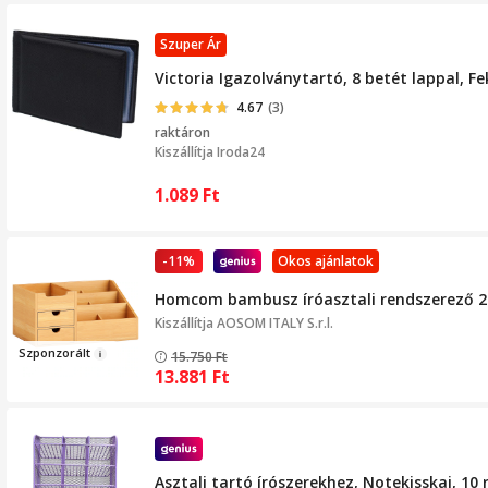
Szuper Ár
Victoria Igazolványtartó, 8 betét lappal, F
4.67
(3)
raktáron
Kiszállítja
Iroda24
1.089
Ft
-11%
Okos ajánlatok
Homcom bambusz íróasztali rendszerező 2 f
Kiszállítja
AOSOM ITALY S.r.l.
Sz
ponzorált
15.750
Ft
13.881
Ft
Asztali tartó írószerekhez, Notekisskai, 10 r