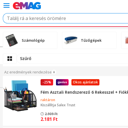
Számológép
Tűzőgépek
Szűrő
Az eredmények rendezése
-25%
Okos ajánlatok
Fém Asztali Rendszerező 6 Rekesszel + Fiókk
raktáron
Kiszállítja
Salex Trust
2.909
Ft
2.181
Ft