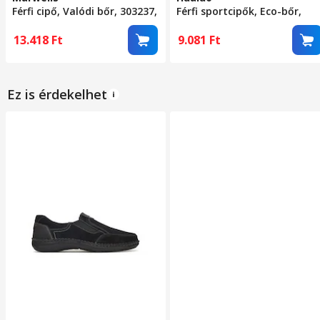
Férfi cipő, Valódi bőr, 303237,
Férfi sportcipők, Eco-bőr,
Sötétkék, 43
Szövet, Univerzális,
Légáteresztő/Könnyű Anyag
13.418
Ft
9.081
Ft
Alkalmi sportstílus, Kerek
orrú, Kényelmes, Párnázott,
EU 43-as méret,
Ez is érdekelhet
Fekete/Szürke