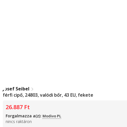
Josef Seibel
férfi cipő, 24803, valódi bőr, 43 EU, fekete
26.887
Ft
Forgalmazza a(z):
Modivo PL
nincs raktáron