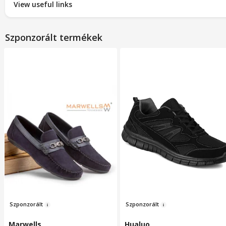
View useful links
Szponzorált termékek
Szponz
orál
t
Szponzo
rált
Marwells
Hualuo