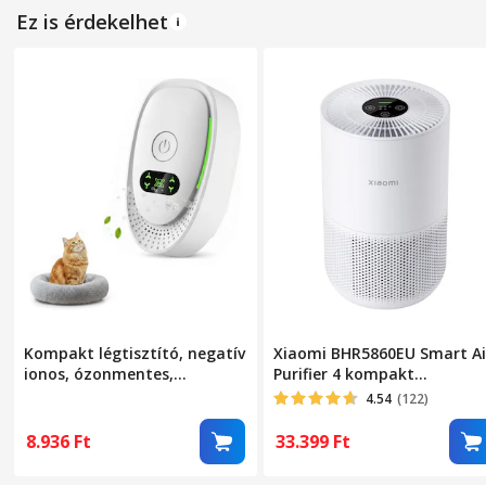
hordozható, néma, Fehér
Ez is érdekelhet
Kompakt légtisztító, negatív
Xiaomi BHR5860EU Smart Ai
ionos, ózonmentes,
Purifier 4 kompakt
kisállatszagok ellen, csendes,
légtisztító
4.54
(122)
kis helyiségekbe
8.936
Ft
33.399
Ft