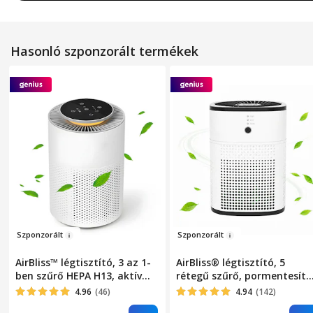
Hasonló szponzorált termékek
Sz
ponzor
ál
t
Szponz
or
ál
t
AirBliss™ légtisztító, 3 az 1-
AirBliss® légtisztító, 5
ben szűrő HEPA H13, aktív
rétegű szűrő, pormentesítő
szén, előszűrő, por elleni,
HEPA, baktériumellenes,
4.96
(46)
4.94
(142)
antibakteriális,
aktív szén, hidegkatalizátor