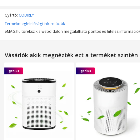
Szín
Gyártó:
COBIREY
Termékmegfelelőségi információk
MŰSZAKI JELLEMZŐK
eMAG.hu törekszik a weboldalon megtalálható pontos és hiteles információk 
Szűrő típusa
Lefedett felület
Vásárlók akik megnézték ezt a terméket szinté
Maximálsi teljesítmény
Tápfeszültség
Sebesség fokozatok
Légáramlás
Vezérlőpanel típusa
Zajszint
WiFi