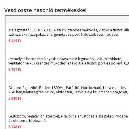
Vesd össze hasonló termékekkel
Kis légtisztító, COBIREY, HEPA szűrő, csendes működés, kiszűri a füstöt, álla
szőrszálakat, szagokat, allergéneket és port; hálószobába, irodába,
nappaliba, kandalló mellé, konyhába; fehér
6.449
Ft
Személyes hordozható nyakba akasztható légtisztító, USB-ről tölthető,
ventilátor nélküli csendes működés, eltávolítja a füstöt, port és pollent, 0,3
mikronos részecskéket szűr, akasztópánttal, világoszöld, 1 db, akár 12 ór
5.797
Ft
üzemidő
Otthoni légtisztító, Bedee, 1800ML, Párásító, Hordozható, Ultra csendes,
RGB hangulatvilágítás, Szűrő, Aktív szén, Eltávolítja a kellemetlen szagokat,
Elpusztítja a baktériumokat, Otthonra, Irodába, Nappaliba, Hálószobába,
5.010
Ft
Babaszobába, Autóba, Kék
Légtisztító, negatív ion szűrővel, eltávolítja a füstöt és a szagokat, irodába
és otthonra, többszínű
6.746
Ft