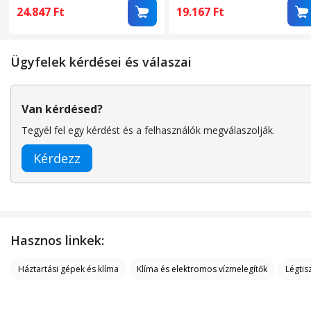
hangulatvilágítás,
aromaterápiás diffúzor, ak
24.847
Ft
19.167
Ft
érintőképernyő, 3 üzemmód,
20 nm-ig tisztít, 3 üzemmó
alvó mód, automata mód,
alvó üzemmód, automatiku
időzítő, automatikus
üzemmód, időzítő,
Ügyfelek kérdései és válaszai
kikapcsolás, hordozható,
hordozható, néma, Fehér
csendes, fehér
Van kérdésed?
Tegyél fel egy kérdést és a felhasználók megválaszolják.
Kérdezz
Hasznos linkek:
Háztartási gépek és klíma
Klíma és elektromos vízmelegítők
Légtis