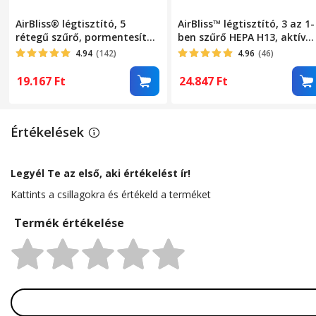
AirBliss® légtisztító, 5
AirBliss™ légtisztító, 3 az 1-
MÉRETEK
rétegű szűrő, pormentesítő,
ben szűrő HEPA H13, aktív
HEPA, baktériumellenes,
szén, előszűrő, por elleni,
4.94
(142)
4.96
(46)
Magasság
aktív szén, hidegkatalizátor,
antibakteriális,
aromaterápiás diffúzor, akár
hangulatvilágítás,
19.167
Ft
24.847
Ft
Szélesség
20 nm-ig tisztít, 3 üzemmód,
érintőképernyő, 3 üzemmód
alvó üzemmód, automatikus
alvó mód, automata mód,
Hosszúság
üzemmód, időzítő,
időzítő, automatikus
Értékelések
hordozható, néma, Fehér
kikapcsolás, hordozható,
Súly
csendes, fehér
Legyél Te az első, aki értékelést ír!
Kattints a csillagokra és értékeld a terméket
Termék értékelése
Rating: