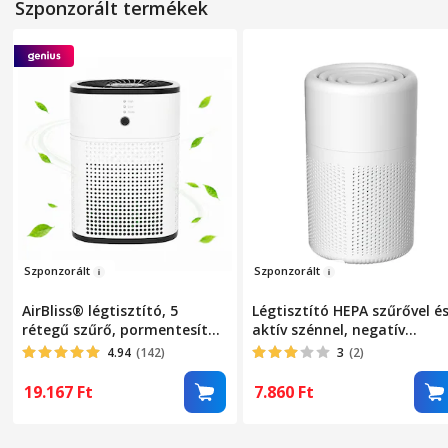
Szponzorált termékek
Sz
po
nzor
ált
Szponzorá
lt
AirBliss® légtisztító, 5
Légtisztító HEPA szűrővel é
rétegű szűrő, pormentesítő,
aktív szénnel, negatív
HEPA, baktériumellenes,
ionizáció, állatszag
4.94
(142)
3
(2)
aktív szén, hidegkatalizátor,
eltávolítás, fehér,
aromaterápiás diffúzor, akár
11x11x19cm
19.167
Ft
7.860
Ft
20 nm-ig tisztít, 3 üzemmód,
alvó üzemmód, automatikus
üzemmód, időzítő,