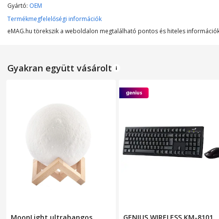
Szín
Gyártó:
OEM
Termékmegfelelőségi információk
eMAG.hu törekszik a weboldalon megtalálható pontos és hiteles információk 
MŰSZAKI JELLEMZŐK
Szűrő típusa
Gyakran együtt vásárolt
Lefedett felület
Maximálsi teljesítmény
Tápfeszültség
Légáramlás
Vezérlőpanel típusa
Zajszint
MÉRETEK
MoonLight ultrahangos
GENIUS WIRELESS KM-8101