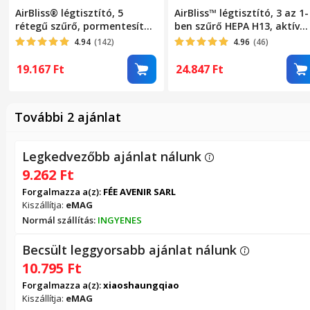
AirBliss® légtisztító, 5
AirBliss™ légtisztító, 3 az 1-
rétegű szűrő, pormentesítő,
ben szűrő HEPA H13, aktív
HEPA, baktériumellenes,
szén, előszűrő, por elleni,
4.94
(142)
4.96
(46)
aktív szén, hidegkatalizátor,
antibakteriális,
aromaterápiás diffúzor, akár
hangulatvilágítás,
19.167
Ft
24.847
Ft
20 nm-ig tisztít, 3 üzemmód,
érintőképernyő, 3 üzemmód
alvó üzemmód, automatikus
alvó mód, automata mód,
üzemmód, időzítő,
időzítő, automatikus
További 2 ajánlat
hordozható, néma, Fehér
kikapcsolás, hordozható,
csendes, fehér
Legkedvezőbb ajánlat nálunk
9.262
Ft
Forgalmazza a(z):
FÉE AVENIR SARL
Kiszállítja:
eMAG
Normál szállítás:
INGYENES
Becsült leggyorsabb ajánlat nálunk
10.795
Ft
Forgalmazza a(z):
xiaoshaungqiao
Kiszállítja:
eMAG