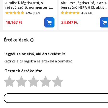
AirBliss® légtisztító, 5
AirBliss™ légtisztító, 3 az 1-
rétegű szűrő, pormentesítő,
ben szűrő HEPA H13, aktív
HEPA, baktériumellenes,
szén, előszűrő, por elleni,
4.94
(142)
4.96
(46)
aktív szén, hidegkatalizátor,
antibakteriális,
aromaterápiás diffúzor, akár
hangulatvilágítás,
19.167
Ft
24.847
Ft
20 nm-ig tisztít, 3 üzemmód,
érintőképernyő, 3 üzemmód
alvó üzemmód, automatikus
alvó mód, automata mód,
üzemmód, időzítő,
időzítő, automatikus
Értékelések
hordozható, néma, Fehér
kikapcsolás, hordozható,
csendes, fehér
Legyél Te az első, aki értékelést ír!
Kattints a csillagokra és értékeld a terméket
Termék értékelése
Rating: