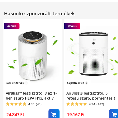
Hasonló szponzorált termékek
Szpo
nzorált
Szponzo
rá
lt
AirBliss™ légtisztító, 3 az 1-
AirBliss® légtisztító, 5
ben szűrő HEPA H13, aktív
rétegű szűrő, pormentesítő
szén, előszűrő, por elleni,
HEPA, baktériumellenes,
4.96
(46)
4.94
(142)
antibakteriális,
aktív szén, hidegkatalizátor
hangulatvilágítás,
aromaterápiás diffúzor, ak
24.847
Ft
19.167
Ft