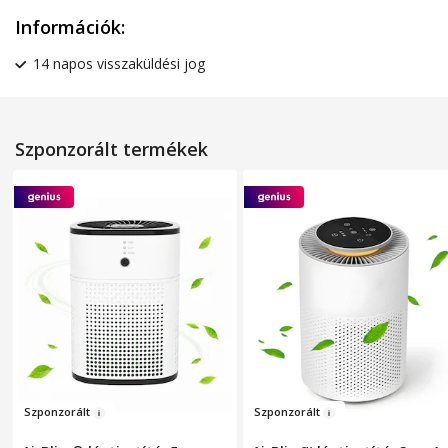
Információk:
14 napos visszaküldési jog
Szponzorált termékek
Szpon
zor
ált
Szponzo
rált