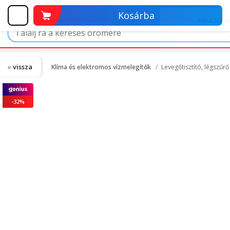
Kosárba
vissza
Klíma és elektromos vízmelegítők
Levegőtisztító, légszűr
-32%