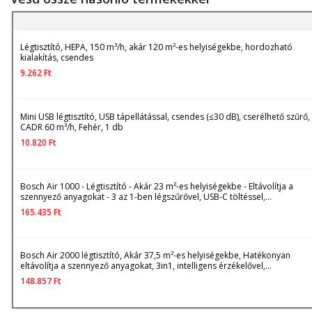
Légtisztító, HEPA, 150 m³/h, akár 120 m²-es helyiségekbe, hordozható
kialakítás, csendes
9.262
Ft
Mini USB légtisztító, USB tápellátással, csendes (≤30 dB), cserélhető szűrő,
CADR 60 m³/h, Fehér, 1 db
10.820
Ft
Bosch Air 1000 - Légtisztító - Akár 23 m²-es helyiségekbe - Eltávolítja a
szennyező anyagokat - 3 az 1-ben légszűrővel, USB-C töltéssel,
automatikus üzemmóddal, csendes üzemmóddal (< 25 Db(A)) -
165.435
Ft
Hatótávolság: 100 m³/h
Bosch Air 2000 légtisztító, Akár 37,5 m²-es helyiségekbe, Hatékonyan
eltávolítja a szennyező anyagokat, 3in1, intelligens érzékelővel,
automatikus üzemmóddal, csendes üzemmóddal (< 25 Db(A)), 180 m³/h
148.857
Ft
hatótávolság