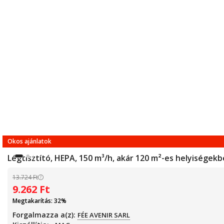
Okos ajánlatok
Légtisztító, HEPA, 150 m³/h, akár 120 m²-es helyiségekb
13.724
Ft
9.262
Ft
Megtakarítás: 32%
Forgalmazza a(z):
FÉE AVENIR SARL