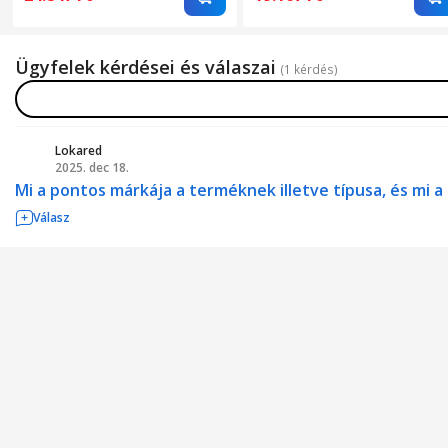
érintőképernyő, 3 üzemmód,
20 nm-ig tisztít, 3 üzemmó
alvó mód, automata mód,
alvó üzemmód, automatiku
időzítő, automatikus
üzemmód, időzítő,
Ügyfelek kérdései és válaszai
kikapcsolás, hordozható,
hordozható, néma, Fehér
(1 kérdés)
csendes, fehér
Lokared
2025. dec 18.
L
Mi a pontos márkája a terméknek illetve típusa, és mi a
Válasz
Hasznos linkek:
Háztartási gépek és klíma
Klíma és elektromos vízmelegítők
Légtis