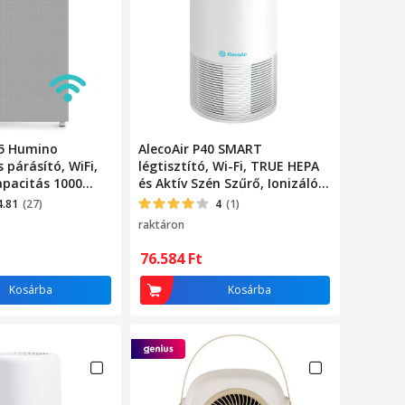
55 Humino
AlecoAir P40 SMART
s párásító, WiFi,
légtisztító, Wi-Fi, TRUE HEPA
apacitás 1000
és Aktív Szén Szűrő, Ionizáló
szürke
Funkció, UV-C lámpa
4.81
(27)
4
(1)
raktáron
76.584
Ft
Kosárba
Kosárba