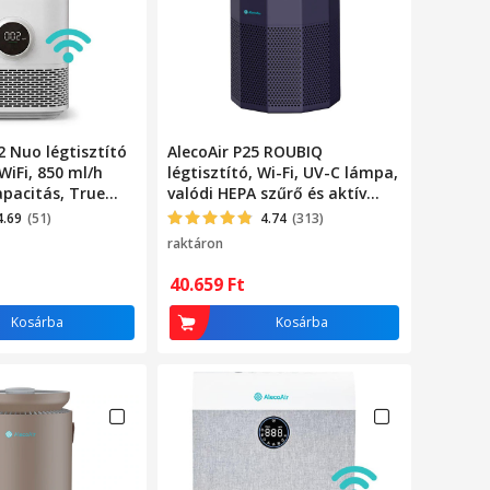
2 Nuo légtisztító
AlecoAir P25 ROUBIQ
WiFi, 850 ml/h
légtisztító, Wi-Fi, UV-C lámpa,
apacitás, True
valódi HEPA szűrő és aktív
ámpa, Ionizáció,
szén, ionizáció, PM 2.5
4.69
(51)
4.74
(313)
raktáron
40.659
Ft
Kosárba
Kosárba