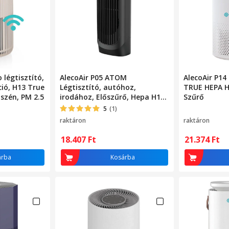
 légtisztító,
AlecoAir P05 ATOM
AlecoAir P14
ció, H13 True
Légtisztító, autóhoz,
TRUE HEPA H
 szén, PM 2.5
irodához, Előszűrő, Hepa H13
Szűrő
szűrő, PM2.5 jelző, Áramlási
5
(1)
sebesség 28mc / h
raktáron
raktáron
18.407
Ft
21.374
Ft
árba
Kosárba