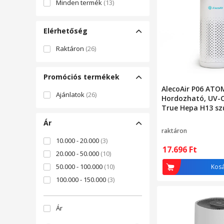
Minden termék
(13)
Elérhetőség
Raktáron
(26)
Promóciós termékek
AlecoAir P06 ATOM
Ajánlatok
(26)
Hordozható, UV-
True Hepa H13 szű
szén, USB tápellá
Ár
raktáron
10.000 - 20.000
(3)
17.696
Ft
20.000 - 50.000
(10)
50.000 - 100.000
(10)
Kos
100.000 - 150.000
(3)
Ár