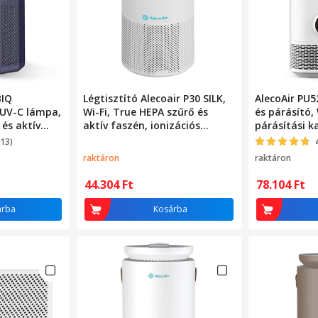
BIQ
Légtisztító Alecoair P30 SILK,
AlecoAir PU5
, UV-C lámpa,
Wi-Fi, True HEPA szűrő és
és párásító, 
 és aktív
aktív faszén, ionizációs
párásítási k
M 2.5,
funkció
HEPA, UV-c l
313)
PM 2.5
raktáron
raktáron
eken
44.304
Ft
78.104
Ft
árba
Kosárba