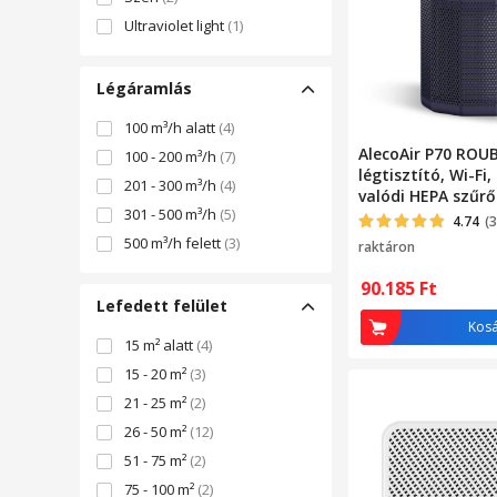
Ultraviolet light
(1)
Légáramlás
100 m³/h alatt
(4)
AlecoAir P70 ROU
100 - 200 m³/h
(7)
légtisztító, Wi-Fi
201 - 300 m³/h
(4)
valódi HEPA szűrő
301 - 500 m³/h
(5)
szén, ionizáció, P
4.74
(
koordináció
500 m³/h felett
(3)
raktáron
hangasszisztens
keresztül
90.185
Ft
Lefedett felület
Kos
15 m² alatt
(4)
15 - 20 m²
(3)
21 - 25 m²
(2)
26 - 50 m²
(12)
51 - 75 m²
(2)
75 - 100 m²
(2)