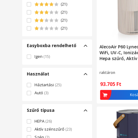
(21)
(21)
(21)
(21)
Easyboxba rendelhető
AlecoAir P60 Lyneo
WiFi, UV-C, Ionizá
Igen
(15)
Hepa szűrő, Aktív
raktáron
Használat
93.705
Ft
Háztartási
(25)
Autó
(3)
Kos
Szűrő típusa
HEPA
(26)
Aktív szénszűrő
(23)
Szén
(2)