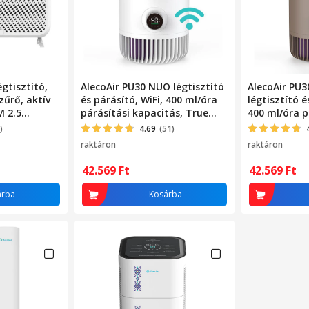
égtisztító,
AlecoAir PU30 NUO légtisztító
AlecoAir PU3
zűrő, aktív
és párásító, WiFi, 400 ml/óra
légtisztító é
M 2.5
párásítási kapacitás, True
400 ml/óra p
zékelő
HEPA H13, UV-C lámpa,
kapacitás, T
)
4.69
(51)
ionizáció
C lámpa, ion
raktáron
raktáron
42.569
Ft
42.569
Ft
árba
Kosárba