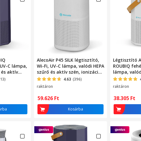
BIQ
AlecoAir P45 SILK légtisztító,
Légtisztító 
, UV-C lámpa,
Wi-Fi, UV-C lámpa, valódi HEPA
ROUBIQ fehér
 és aktív
szűrő és aktív szén, ionizációs
lámpa, valód
M 2.5
funkció
szénszűrő, i
313)
4.63
(396)
raktáron
raktáron
59.626
Ft
38.305
Ft
árba
Kosárba