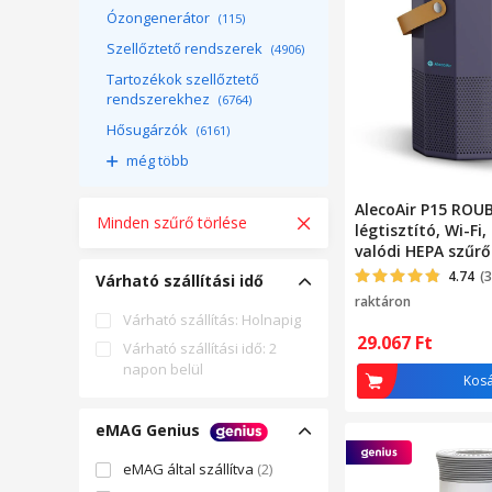
Ózongenerátor
(115)
Szellőztető rendszerek
(4906)
Tartozékok szellőztető
rendszerekhez
(6764)
Hősugárzók
(6161)
még több
AlecoAir P15 ROU
Minden szűrő törlése
légtisztító, Wi-Fi
valódi HEPA szűrő
szén, ionizáció, P
4.74
(
Várható szállítási idő
raktáron
Várható szállítás: Holnapig
29.067
Ft
Várható szállítási idő: 2
napon belül
Kos
eMAG Genius
eMAG által szállítva
(2)