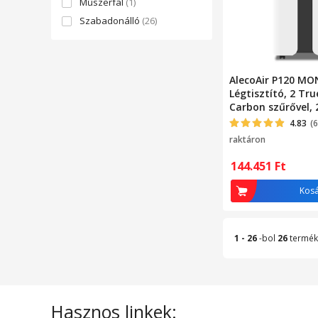
Műszerfal
(1)
Szabadonálló
(26)
AlecoAir P120 M
Légtisztító, 2 Tr
Carbon szűrővel, 
lámpával, -C, Ioni
4.83
(6
PM2.5, alkalmazás
raktáron
144.451
Ft
Kos
1 - 26
-bol
26
termék
Hasznos linkek: