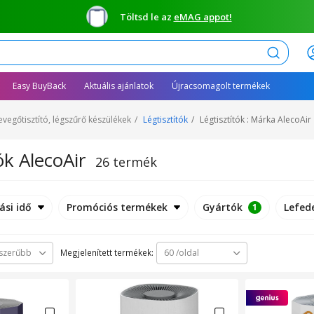
Töltsd le az
eMAG appot!
Keresés
Easy BuyBack
Aktuális ajánlatok
Újracsomagolt termékek
evegőtisztító, légszűrő készülékek
Légtisztítók
Légtisztítók : Márka AlecoAir
ók AlecoAir
26 termék
ási idő
Promóciós termékek
Gyártók
Lefede
1
Megjelenített termékek:
szerűbb
60 /oldal