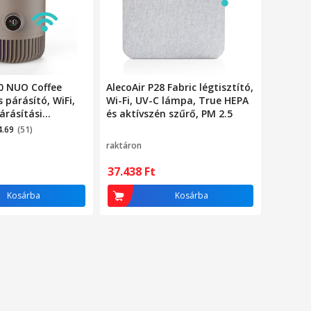
0 NUO Coffee
AlecoAir P28 Fabric légtisztító,
s párásító, WiFi,
Wi-Fi, UV-C lámpa, True HEPA
árásítási
és aktívszén szűrő, PM 2.5
rue HEPA H13, UV-
4.69
(51)
izáció
raktáron
37.438
Ft
Kosárba
Kosárba