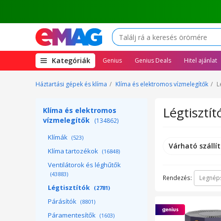
(open
Kategóriák
Genius
Genius Deals
Hitel ajánlat
megamenu)
Háztartási gépek és klíma
Klíma és elektromos vízmelegítők
L
Légtisztít
Klíma és elektromos
vízmelegítők
(134862)
Klímák
(523)
Várható szállít
Klíma tartozékok
(16848)
Ventilátorok és léghűtők
(43883)
Rendezés:
Legnép
Légtisztítók
(2781)
Párásítók
(8801)
Páramentesítők
(1603)