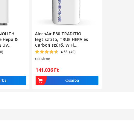
ONOLITH
AlecoAir P80 TRADITIO
ue Hepa &
légtisztító, TRUE HEPA és
2 UV
Carbon szűrő, WiFi,
zálás, WiFi,
Multiszenzor, PM1, PM2.5,
0)
4.58
(40)
, Fehér
PM10, CO2, TVOC, Plazma
raktáron
141.036
Ft
árba
Kosárba