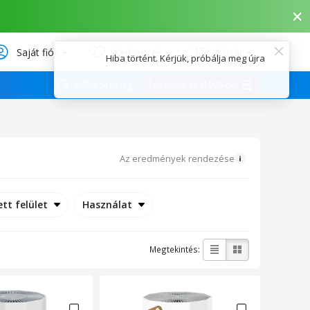
Saját fiók
Kedvencek
Kosár
eMAG Segítség
Értékesíts az eMAG-on!
Az eredmények rendezése
tt felület
Használat
Megtekintés: