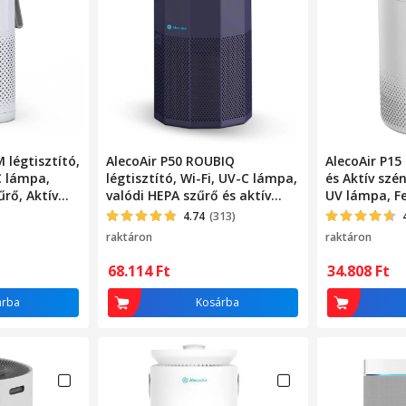
 légtisztító,
AlecoAir P50 ROUBIQ
AlecoAir P15
C lámpa,
légtisztító, Wi-Fi, UV-C lámpa,
és Aktív szén
rő, Aktív
valódi HEPA szűrő és aktív
UV lámpa, F
tás
szén, ionizáció, PM 2.5
4.74
(313)
raktáron
raktáron
68.114
Ft
34.808
Ft
árba
Kosárba