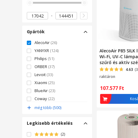
Gyártók
AlecoAir
(26)
YANYXR
(124)
AlecoAir P85 SILK 
Wi-Fi, UV-C lámpa
Philips
(51)
szűrő és aktív szé
ORBER
(37)
funkció
4.63
(
Levoit
(33)
raktáron
Xiaomi
(25)
107.577
Ft
BlueAir
(23)
Coway
(22)
Kos
HERUSI
(21)
még több (500)
Sharp
(20)
Legkisebb értékelés
(2)