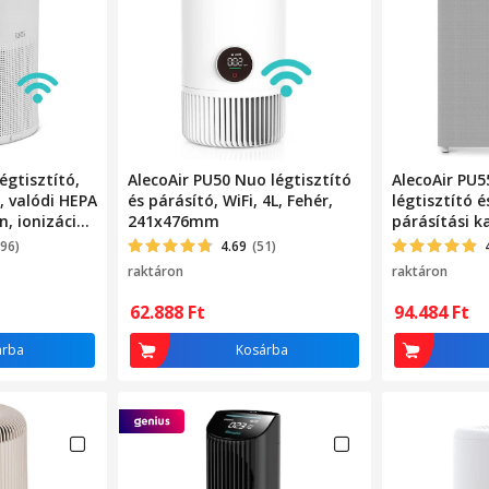
légtisztító,
AlecoAir PU50 Nuo légtisztító
AlecoAir PU
, valódi HEPA
és párásító, WiFi, 4L, Fehér,
légtisztító é
n, ionizációs
241x476mm
párásítási k
ml/h, fehér/
396)
4.69
(51)
raktáron
raktáron
62.888
Ft
94.484
Ft
árba
Kosárba