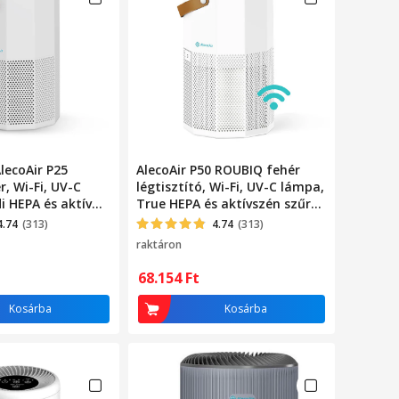
AlecoAir P25
AlecoAir P50 ROUBIQ fehér
, Wi-Fi, UV-C
légtisztító, Wi-Fi, UV-C lámpa,
i HEPA és aktív
True HEPA és aktívszén szűrő,
onizáció, PM 2,5
ionizáció, PM 2.5
4.74
(313)
4.74
(313)
raktáron
68.154
Ft
Kosárba
Kosárba