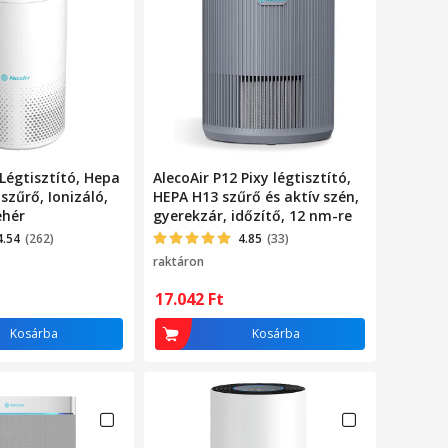
 Légtisztító, Hepa
AlecoAir P12 Pixy légtisztító,
szűrő, Ionizáló,
HEPA H13 szűrő és aktív szén,
ehér
gyerekzár, időzítő, 12 nm-re
4.54
(262)
4.85
(33)
raktáron
17.042
Ft
Kosárba
Kosárba