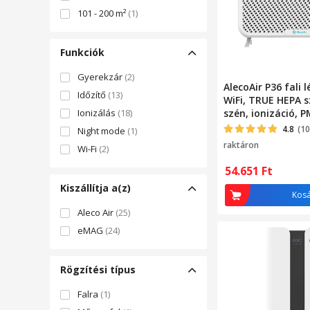
101 - 200 m²
(1)
Funkciók
Gyerekzár
(2)
AlecoAir P36 fali l
Időzítő
(13)
WiFi, TRUE HEPA s
Ionizálás
(18)
szén, ionizáció, P
érzékelő, TVOC ér
4.8
(10
Night mode
(1)
raktáron
Wi-Fi
(2)
54.651
Ft
Kiszállítja a(z)
Kos
Aleco Air
(25)
eMAG
(24)
Rögzítési típus
Falra
(1)