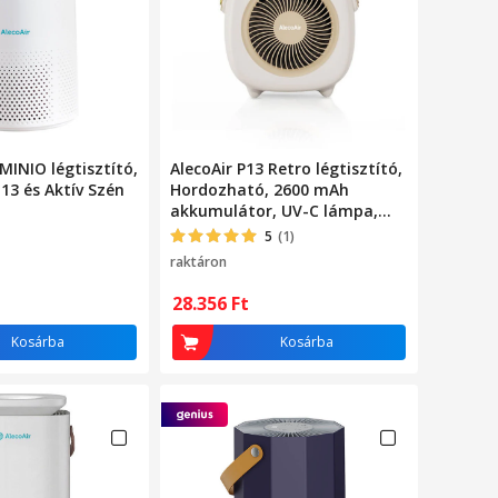
 MINIO légtisztító,
AlecoAir P13 Retro légtisztító,
13 és Aktív Szén
Hordozható, 2600 mAh
akkumulátor, UV-C lámpa,
True HEPA és aktív szén szűrő,
5
(1)
Ionizáció
raktáron
28.356
Ft
Kosárba
Kosárba