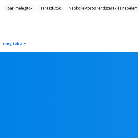
Ipari melegítők
Teraszfűtők
Napkollektoros rendszerek és napelem
még több