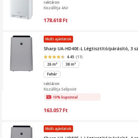
raktáron
Kiszállítja
4Air
178.618
Ft
Multi ajánlatok
Sharp UA-HD40E-L Légtisztító/párásító, 3 s
4.45
(11)
26 m²
38 m²
Fehér
raktáron
Kiszállítja
Sellpoint
-10% kuponnal
163.057
Ft
Multi ajánlatok