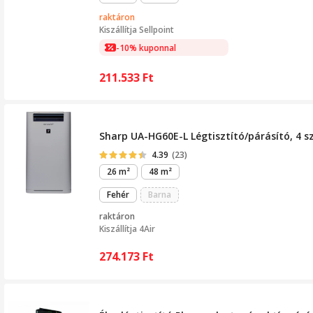
raktáron
Kiszállítja
Sellpoint
-10% kuponnal
211.533
Ft
Sharp UA-HG60E-L Légtisztító/párásító, 4 s
4.39
(23)
26 m²
48 m²
Fehér
Barna
raktáron
Kiszállítja
4Air
274.173
Ft