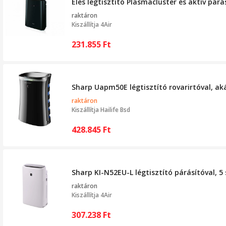
Éles légtisztító Plasmacluster és aktív párá
raktáron
Kiszállítja
4Air
231.855
Ft
Sharp Uapm50E légtisztító rovarirtóval, ak
raktáron
Kiszállítja
Hailife Bsd
428.845
Ft
Sharp KI-N52EU-L légtisztító párásítóval, 
raktáron
Kiszállítja
4Air
307.238
Ft