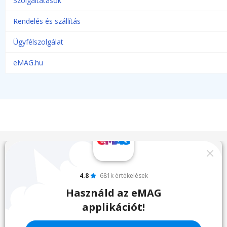
Szolgáltatások
Rendelés és szállítás
Ügyfélszolgálat
eMAG.hu
4.8
681k értékelések
Használd az eMAG
applikációt!