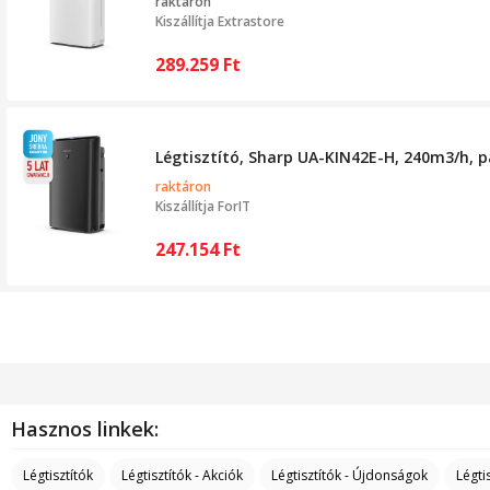
raktáron
Kiszállítja
Extrastore
289.259
Ft
Légtisztító, Sharp UA-KIN42E-H, 240m3/h, p
raktáron
Kiszállítja
ForIT
247.154
Ft
Hasznos linkek:
Légtisztítók
Légtisztítók - Akciók
Légtisztítók - Újdonságok
Légti