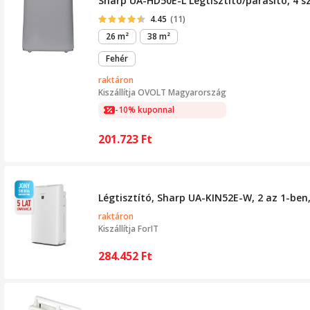
Sharp UA-HD50E-L Légtisztító/párásító, 4 s
4.45
(11)
26 m²
38 m²
Fehér
raktáron
Kiszállítja
OVOLT Magyarország
-10% kuponnal
201.723
Ft
Légtisztító, Sharp UA-KIN52E-W, 2 az 1-ben
raktáron
Kiszállítja
ForIT
284.452
Ft