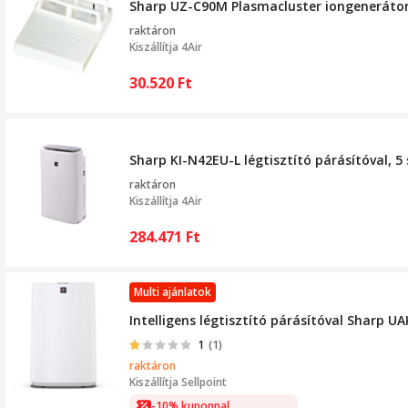
Sharp UZ-C90M Plasmacluster iongenerátor U
raktáron
Kiszállítja
4Air
30.520
Ft
Sharp KI-N42EU-L légtisztító párásítóval, 5 
raktáron
Kiszállítja
4Air
284.471
Ft
Multi ajánlatok
Intelligens légtisztító párásítóval Sharp 
1
(1)
raktáron
Kiszállítja
Sellpoint
-10% kuponnal