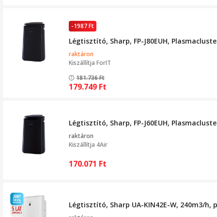
-1987 Ft
Légtisztító, Sharp, FP-J80EUH, Plasmacluste
raktáron
Kiszállítja
ForIT
181.736
Ft
179.749
Ft
Légtisztító, Sharp, FP-J60EUH, Plasmacluster
raktáron
Kiszállítja
4Air
170.071
Ft
Légtisztító, Sharp UA-KIN42E-W, 240m3/h, p