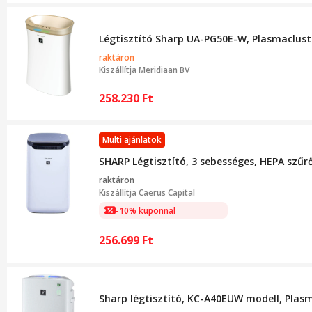
Légtisztító Sharp UA-PG50E-W, Plasmacluster
raktáron
Kiszállítja
Meridiaan BV
258.230
Ft
Multi ajánlatok
SHARP Légtisztító, 3 sebességes, HEPA szűrő
raktáron
Kiszállítja
Caerus Capital
-10% kuponnal
256.699
Ft
Sharp légtisztító, KC-A40EUW modell, Plasm