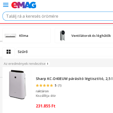
Klíma
Ventilátorok és léghűtők
Szűrő
Az eredmények rendezése
Sharp KC-D40EUW párásító légtisztító, 2,5 l
5
(1)
raktáron
Kiszállítja
4Air
231.855
Ft