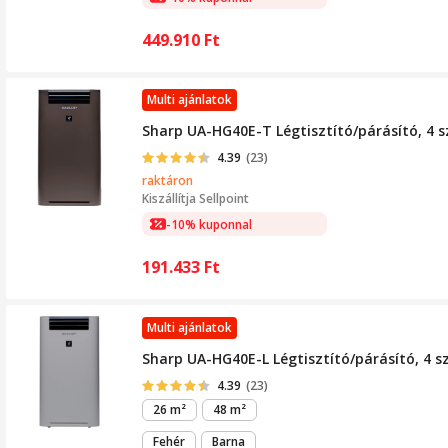
449.910
Ft
Multi ajánlatok
Sharp UA-HG40E-T Légtisztító/párásító, 4 s
4.39
(23)
raktáron
Kiszállítja
Sellpoint
-10% kuponnal
191.433
Ft
Multi ajánlatok
Sharp UA-HG40E-L Légtisztító/párásító, 4 s
4.39
(23)
26 m²
48 m²
Fehér
Barna