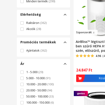
Minden termék
(299)
Elérhetőség
Raktáron
(362)
Akciók
(28)
Szpo
nz
orált
AirBliss™ légtisztí
Promóciós termékek
ben szűrő HEPA H1
Ajánlatok
(362)
szén, előszűrő, por
antibakteriális,
4.96
(4
hangulatvilágítás
Ár
érintőképernyő, 
alvó mód, autom
24.847
Ft
1 - 5.000
(29)
időzítő, automat
kikapcsolás, hor
5.000 - 10.000
(91)
Kos
csendes, fehér
10.000 - 20.000
(100)
20.000 - 50.000
(94)
50.000 - 100.000
(33)
100.000 - 150.000
(6)