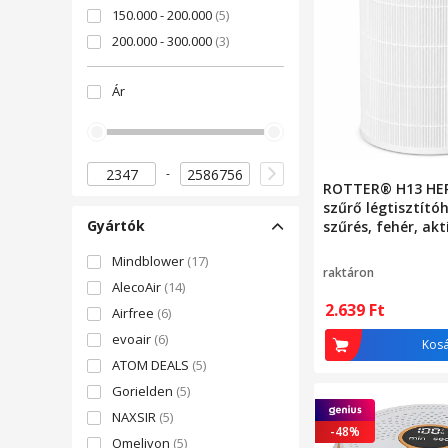
150.000 - 200.000
(5)
200.000 - 300.000
(3)
500.000 felett
(3)
Ár
ROTTER® H13 HEP
szűrő légtisztító
Gyártók
szűrés, fehér, akt
réteggel, por, pol
Mindblower
(17)
allergének és sza
raktáron
AlecoAir
(14)
2.639
Ft
Airfree
(6)
evoair
(6)
Kos
ATOM DEALS
(5)
Gorielden
(5)
NAXSIR
(5)
-48%
Omelivon
(5)