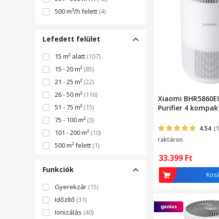
Molekula szeparátor
(3)
500 m³/h felett
(4)
TIO2
(3)
Nano-Coil
(1)
Lefedett felület
Víz
(1)
15 m² alatt
(107)
15 - 20 m²
(85)
21 - 25 m²
(22)
26 - 50 m²
(116)
Xiaomi BHR5860EU
51 - 75 m²
(15)
Purifier 4 kompakt
75 - 100 m²
(3)
4.54
(
101 - 200 m²
(10)
raktáron
500 m² felett
(1)
33.399
Ft
Funkciók
Kos
Gyerekzár
(15)
Időzítő
(31)
Ionizálás
(40)