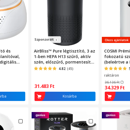
Szp
on
z
orált
Okos ajánlatok
ító és
AirBliss™ Pure légtisztító, 3 az
COSMI Prémiu
alanítóval,
1-ben HEPA H13 szűrő, aktív
fokozatú sz
digitális
szén, előszűrő, pormentesítő,
(beleértve a
tási és
antibakteriális, ózonmentes,
128m² lefede
4.82
(45)
al,
4 hangulatvilágítás,
ionizációval 
raktáron
ószobába,
érintőképernyő, 4 működési
üzemmóddal,
36.136
Ft
ba
mód, alvó üzemmód, 4/8/12
allergiások 
31.483
Ft
34.329
Ft
órás időzítő, hordozható,
családok sz
csendes, fekete
árba
Kosárba