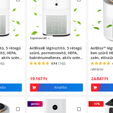
Szpon
zorált
ító, 5 rétegű
AirBliss® légtisztító, 5 rétegű
AirBliss™ lég
tő, HEPA,
szűrő, pormentesítő, HEPA,
ben szűrő HE
 aktív szén,
baktériumellenes, aktív szén,
szén, előszűr
hidegkatalizátor,
antibakteriál
142)
4.94
(142)
fúzor, akár
aromaterápiás diffúzor, akár
hangulatvilá
raktáron
 3 üzemmód,
20 nm-ig tisztít, 3 üzemmód,
érintőképer
utomatikus
alvó üzemmód, automatikus
alvó mód, a
19.167
Ft
24.847
Ft
ő,
üzemmód, időzítő,
időzítő, au
, Fehér
hordozható, néma, Fehér
kikapcsolás,
árba
Kosárba
csendes, feh
-16%