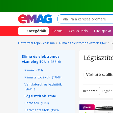
(open
Kategóriák
Genius
Genius Deals
Hitel ajánlat
megamenu)
Háztartási gépek és klíma
Klíma és elektromos vízmelegítők
L
Légtisztí
Klíma és elektromos
vízmelegítők
(135816)
Klímák
(518)
Várható szállít
Klíma tartozékok
(17048)
Ventilátorok és léghűtők
(44310)
Rendezés:
Legnép
Légtisztítók
(2844)
Párásítók
(8898)
Páramentesítők
(1599)