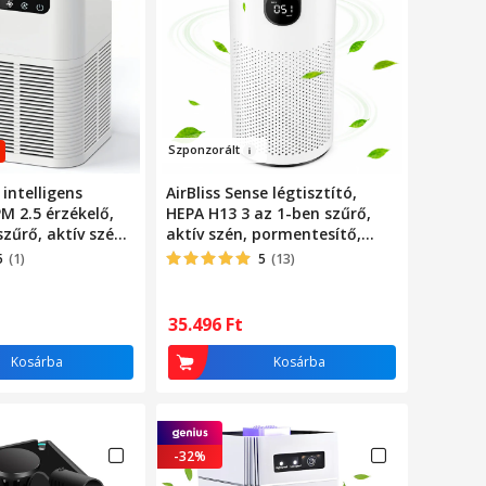
Szpo
nz
o
rált
ntelligens
AirBliss Sense légtisztító,
PM 2.5 érzékelő,
HEPA H13 3 az 1-ben szűrő,
szűrő, aktív szén,
aktív szén, pormentesítő,
okozat, AUTO
antibakteriális, PM2.5
5
(1)
5
(13)
 kijelző, 360
érzékelő/valós idejű
inőség-érzékelő,
levegőminőség-jelző, LED
érintőképernyő, 360°-os
35.496
Ft
légáramlás, 4 sebesség,
automata mód, alvó mód, 1-
Kosárba
Kosárba
24 órás időzítő, fehér
-32%