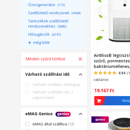
Ózongenerátor
(115)
Szellőztető rendszerek
(4968)
Tartozékok szellőztető
rendszerekhez
(6882)
Hősugárzók
(6197)
még több
AirBliss® légtiszt
Minden szűrő törlése
szűrő, pormentesí
baktériumellenes,
hidegkatalizátor,
4.94
(
Várható szállítási idő
aromaterápiás dif
raktáron
20 nm-ig tisztít,
Várható szállítás: Holnapig
alvó üzemmód, a
19.167
Ft
Várható szállítási idő: 2
üzemmód, időzít
napon belül
hordozható, néma
Kos
eMAG Genius
eMAG által szállítva
(12)