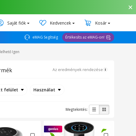
Saját fiók
Kedvencek
Kosár
eMAG Segítség
Értékesíts az eMAG-on!
delhető Igen
ermék
Az eredmények rendezése
t felület
Használat
Megtekintés: