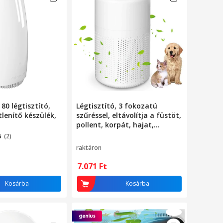
 80 légtisztító,
Légtisztító, 3 fokozatú
tlenítő készülék,
szűréssel, eltávolítja a füstöt,
pollent, korpát, hajat,
szagokat, otthoni és irodai
5
(2)
használatra alkalmas
raktáron
7.071
Ft
Kosárba
Kosárba