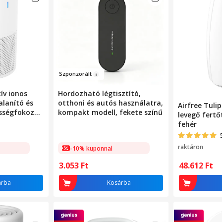
Szp
onzorá
lt
ív ionos
Hordozható légtisztító,
alanító és
otthoni és autós használatra,
Airfree Tulip
ességfokozat,
kompakt modell, fekete színű
levegő fertő
kai fény,
fehér
 és aktív
méteres
raktáron
-10% kuponnal
r
3.053
Ft
48.612
Ft
árba
Kosárba