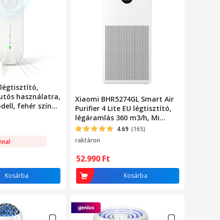
égtisztító,
utós használatra,
Xiaomi BHR5274GL Smart Air
ell, fehér színű
Purifier 4 Lite EU légtisztító,
légáramlás 360 m3/h, Mi
Home, LED kijelző, fehér
4.69
(165)
raktáron
nnal
52.990
Ft
Kosárba
Kosárba