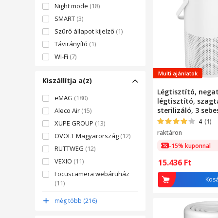
Night mode
(18)
SMART
(3)
Szűrő állapot kijelző
(1)
Távirányító
(1)
Wi-Fi
(7)
Multi ajánlatok
Kiszállítja a(z)
Légtisztító, negat
eMAG
(180)
légtisztító, szagt
sterilizáló, 3 seb
Aleco Air
(15)
időzítő, LED éjsza
4
(1)
XUPE GROUP
(13)
valódi HEPA szűrő
raktáron
OVOLT Magyarország
(12)
szén, 40 négyzet
-15% kuponnal
lefedettség, fehé
RUTTWEG
(12)
VEXIO
(11)
15.436
Ft
Focuscamera webáruház
Kos
(11)
evomag
(10)
még több (216)
ForIT
(8)