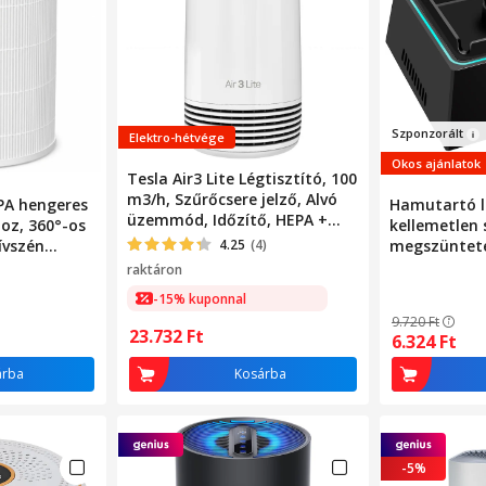
Szponzorál
t
Elektro-hétvége
Okos ajánlatok
Tesla Air3 Lite Légtisztító, 100
m3/h, Szűrőcsere jelző, Alvó
A hengeres
Hamutartó l
üzemmód, Időzítő, HEPA +
hoz, 360°-os
kellemetlen
aktív szénszűrő, Fehér
ívszén
4.25
(4)
megszünteté
len,
ionokkal, La
raktáron
gok ellen
szívósebessé
-15% kuponnal
1200 mAh ak
9.720
Ft
Hordozható,
23.732
Ft
6.324
Ft
otthoni, iro
árba
Kosárba
-5%