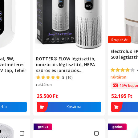
Szuper Ár
Electrolux 
500 légtisztí
al, 5W,
ROTTER® FLOW légtisztító,
yzetméteres
ionizációs légtisztító, HEPA
0V táp, fehér
szűrős és ionizációs
légtisztító, HEPA, 3 tisztítási
raktáron
5
(10)
szint és auto funkció,
raktáron
-15% kupo
gyermekzár, 15-25 m²
lefedettség, CADR 180-250
25.500
Ft
52.195
Ft
m3/h, LED kijelző, időzítő,
csendes üzemmód, 20W, Fehér
árba
Kosárba