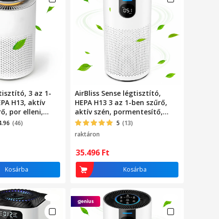
tisztító, 3 az 1-
AirBliss Sense légtisztító,
PA H13, aktív
HEPA H13 3 az 1-ben szűrő,
ő, por elleni,
aktív szén, pormentesítő,
is,
antibakteriális, PM2.5
4.96
(46)
5
(13)
gítás,
érzékelő/valós idejű
raktáron
nyő, 3 üzemmód,
levegőminőség-jelző, LED
utomata mód,
érintőképernyő, 360°-os
35.496
Ft
tomatikus
légáramlás, 4 sebesség,
 hordozható,
automata mód, alvó mód, 1-
Kosárba
Kosárba
ér
24 órás időzítő, fehér