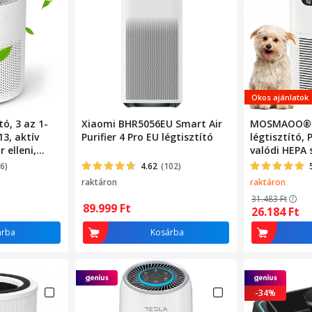
Okos ajánlatok
tó, 3 az 1-
Xiaomi BHR5056EU Smart Air
MOSMAOO® i
3, aktív
Purifier 4 Pro EU légtisztító
légtisztító, 
 elleni,
valódi HEPA 
3 sebességf
6)
4.62
(102)
,
üzemmód, LED
raktáron
raktáron
3 üzemmód,
fok, levegőm
31.483
Ft
ata mód,
fehér
89.999
Ft
26.184
Ft
ikus
dozható,
árba
Kosárba
-34%