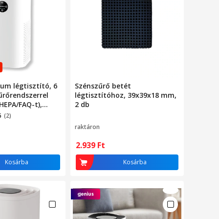
m légtisztító, 6
Szénszűrő betét
űrőrendszerrel
légtisztítóhoz, 39x39x18 mm,
 HEPA/FAQ-t),
2 db
ttséggel,
5
(2)
és alvó
raktáron
 ideális
és gyermekes
2.939
Ft
ámára, fehér
Kosárba
Kosárba