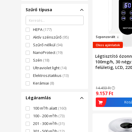
Szűrő típusa
HEPA
(177)
Sz
pon
zor
ált
Aktív szénszűrő
(95)
Szűrő nélkül
(94)
Okos ajánlatok
NanoProtect
(19)
Légtisztító ózonn
Szén
(18)
100mg/h, 30 nég
felületig, LCD, 22
Ultraviolet light
(14)
Elektrosztatikus
(13)
Kerámiai
(8)
14.493
Ft
Bipoláris ion
(7)
9.157
Ft
Légáramlás
Faszén
(7)
Kos
Fotokatalitikus
(7)
100 m³/h alatt
(160)
Katalízis
(6)
100 - 200 m³/h
(73)
EPA
(4)
201 - 300 m³/h
(31)
Allergy+
(3)
301 - 500 m³/h
(12)