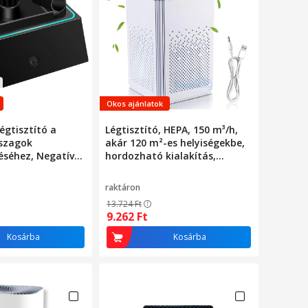
Okos ajánlatok
égtisztító a
Légtisztító, HEPA, 150 m³/h,
 szagok
akár 120 m²-es helyiségekbe,
séhez, Negatív
hordozható kialakítás,
tauar, Két nagy
csendes
g, Újratölthető
raktáron
kumulátor,
13.724
Ft
 Légszűrő
9.262
Ft
dai, autós
Kosárba
Kosárba