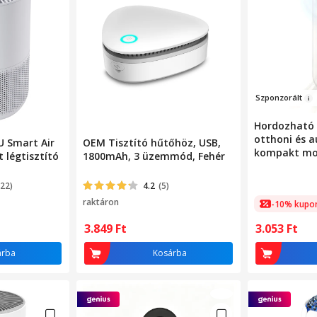
Szponz
orá
lt
Hordozható l
otthoni és a
 Smart Air
OEM Tisztító hűtőhöz, USB,
kompakt mod
 légtisztító
1800mAh, 3 üzemmód, Fehér
színű
122)
4.2
(5)
raktáron
-10% kupo
3.849
Ft
3.053
Ft
árba
Kosárba