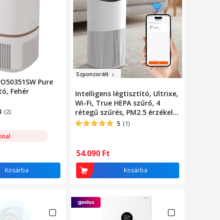
Szponz
o
r
ált
EPO50351SW Pure
tó, Fehér
Intelligens légtisztító, Ultrixe,
Wi-Fi, True HEPA szűrő, 4
4
(2)
rétegű szűrés, PM2.5 érzékelő,
3 sebesség, 50 m2
5
(1)
lefedettség, éjszakai mód,
nnal
fehér
54.090
Ft
Kosárba
Kosárba