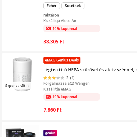
Fehér
Sötétkék
raktáron
Kiszállítja
Aleco Air
-10% kuponnal
38.305
Ft
eMAG Genius Deals
Légtisztító HEPA szűrővel és aktív szénnel, 
3
(2)
Forgalmazza a(z)
Wengen
Szponzor
ált
Kiszállítja eMAG
-10% kuponnal
7.860
Ft