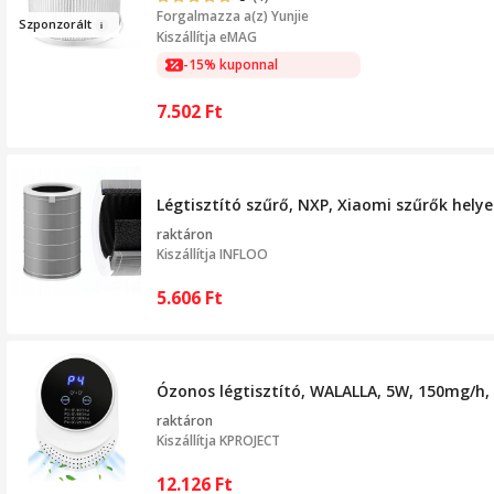
Forgalmazza a(z)
Yunjie
Szponzor
ált
Kiszállítja eMAG
-15% kuponnal
7.502
Ft
Légtisztító szűrő, NXP, Xiaomi szűrők helye
raktáron
Kiszállítja
INFLOO
5.606
Ft
Ózonos légtisztító, WALALLA, 5W, 150mg/h, 
raktáron
Kiszállítja
KPROJECT
12.126
Ft