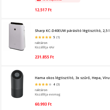
12.517
Ft
Sharp KC-D40EUW párásító légtisztító, 2,5 l
5
(1)
raktáron
Kiszállítja
4Air
231.855
Ft
Hama okos légtisztító, 3x szűrő, Hepa, Víru
4
(3)
raktáron
Kiszállítja
evomag
60.993
Ft