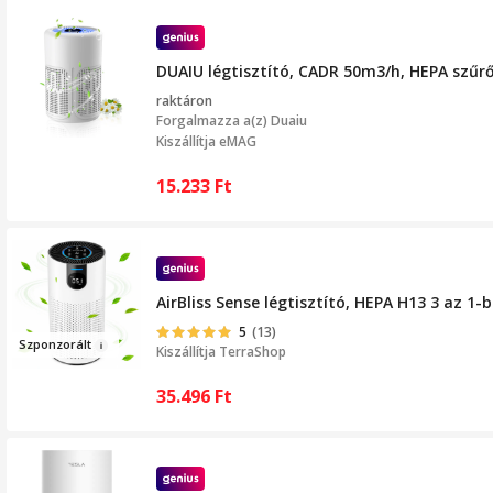
DUAIU légtisztító, CADR 50m3/h, HEPA szűrő
raktáron
Forgalmazza a(z)
Duaiu
Kiszállítja eMAG
15.233
Ft
AirBliss Sense légtisztító, HEPA H13 3 az 1
5
(13)
Szpon
zorált
Kiszállítja
TerraShop
35.496
Ft