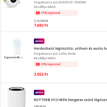
Forgalmazza a(z)
ECHOPLUS TRADING
Kiszállítja eMAG
-15% kuponnal
9.779
Ft
7.692
Ft
Hordozható légtisztító, otthoni és autós h
Forgalmazza a(z)
Coliba Verde
Sz
ponzorá
l
t
Kiszállítja eMAG
-10% kuponnal
3.053
Ft
ROTTER® H13 HEPA hengeres szűrő légtisztító
raktáron