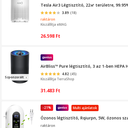
Tesla Air3 Légtisztító, 22㎡ területre, 99.95
3.89
(18)
raktáron
Kiszállítja
eMAG
26.598
Ft
AirBliss™ Pure légtisztító, 3 az 1-ben HEPA
4.82
(45)
Szp
onzorál
t
Kiszállítja
TerraShop
31.483
Ft
-21%
Multi ajánlatok
Ózonos légtisztító, Rqiurpn, 5W, ózonos sz
raktáron