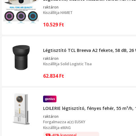
raktáron
Kiszállítja
HAMET
10.529
Ft
Légtisztító TCL Breeva A2 fekete, 58 dB, 26 
raktáron
Kiszállítja
Solid Logistic Tisa
62.834
Ft
LOILERIE légtisztító, fényes fehér, 55 m³/h,
raktáron
Forgalmazza a(z)
EUSKY
Kiszállítja eMAG
-40% kuponnal