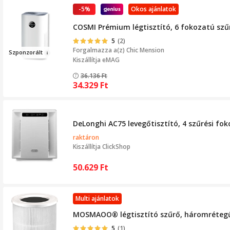
-5%
Okos ajánlatok
COSMI Prémium légtisztító, 6 fokozatú szűr
5
(2)
Forgalmazza a(z)
Chic Mension
Szponzorá
lt
Kiszállítja eMAG
36.136
Ft
34.329
Ft
DeLonghi AC75 levegőtisztító, 4 szűrési fok
raktáron
Kiszállítja
ClickShop
50.629
Ft
Multi ajánlatok
MOSMAOO® légtisztító szűrő, háromrétegű t
5
(1)