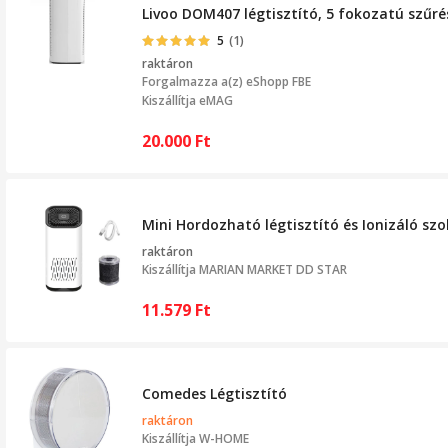
Livoo DOM407 légtisztító, 5 fokozatú szűré
5
(1)
raktáron
Forgalmazza a(z)
eShopp FBE
Kiszállítja eMAG
20.000
Ft
Mini Hordozható légtisztító és Ionizáló szo
raktáron
Kiszállítja
MARIAN MARKET DD STAR
11.579
Ft
Comedes Légtisztító
raktáron
Kiszállítja
W-HOME