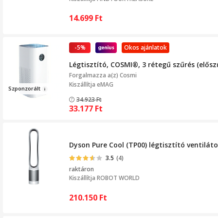
14.699
Ft
-5%
Okos ajánlatok
Légtisztító, COSMI®, 3 rétegű szűrés (elősz
Forgalmazza a(z)
Cosmi
Kiszállítja eMAG
Szponz
orált
34.923
Ft
33.177
Ft
Dyson Pure Cool (TP00) légtisztító ventiláto
3.5
(4)
raktáron
Kiszállítja
ROBOT WORLD
210.150
Ft