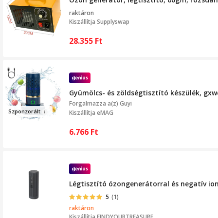
raktáron
Kiszállítja
Supplyswap
28.355
Ft
Gyümölcs- és zöldségtisztító készülék, gxw
Forgalmazza a(z)
Guyi
Sz
ponzo
rá
lt
Kiszállítja eMAG
6.766
Ft
Légtisztító ózongenerátorral és negatív i
5
(1)
raktáron
Kiszállítja
FINDYOURTREASURE