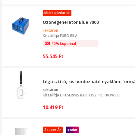
Multi ajánlatok
Ozonegenerator Blue 7000
raktáron
Kiszállítja
EURO RILA
-10% kuponnal
55.545
Ft
Légtisztító, kis hordozható nyaklánc form
raktáron
Kiszállítja
DIH SERWIS BARTOSZ PIOTROWSKI
10.419
Ft
Szuper Ár