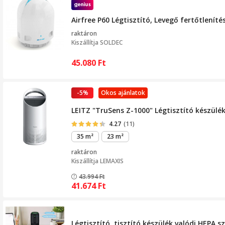
Airfree P60 Légtisztító, Levegő fertőtleníté
raktáron
Kiszállítja
SOLDEC
45.080
Ft
-5%
Okos ajánlatok
LEITZ "TruSens Z-1000" Légtisztító készülé
4.27
(11)
35 m²
23 m²
raktáron
Kiszállítja
LEMAXIS
43.994
Ft
41.674
Ft
Légtisztító, tisztító készülék valódi HEPA 