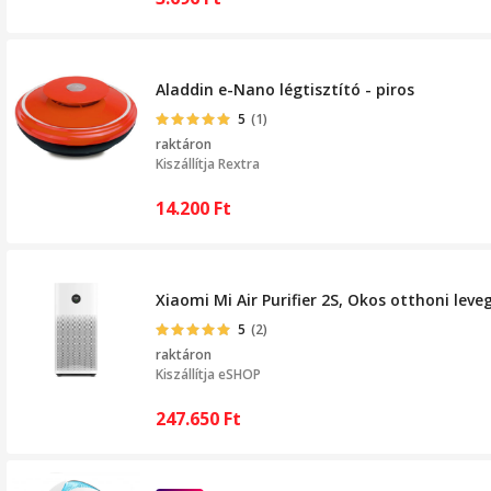
Aladdin e-Nano légtisztító - piros
5
(1)
raktáron
Kiszállítja
Rextra
14.200
Ft
Xiaomi Mi Air Purifier 2S, Okos otthoni leve
5
(2)
raktáron
Kiszállítja
eSHOP
247.650
Ft