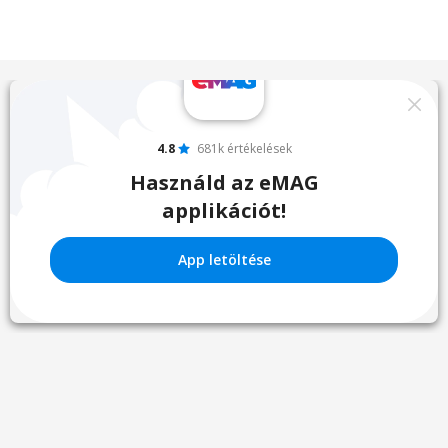
4.8
681k értékelések
Használd az eMAG
applikációt!
App letöltése