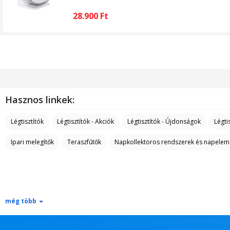
28.900
Ft
Hasznos linkek:
Légtisztítók
Légtisztítók - Akciók
Légtisztítók - Újdonságok
Légti
Ipari melegítők
Teraszfűtők
Napkollektoros rendszerek és napelem
még több