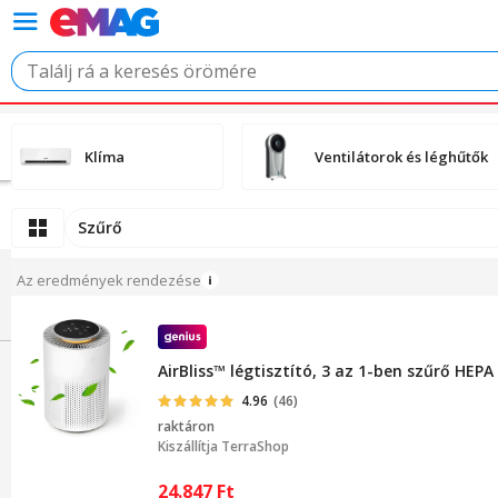
Klíma
Ventilátorok és léghűtők
Szűrő
Az eredmények rendezése
AirBliss™ légtisztító, 3 az 1-ben szűrő HEP
4.96
(46)
raktáron
Kiszállítja
TerraShop
24.847
Ft