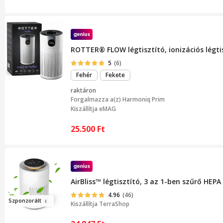
ROTTER® FLOW légtisztító, ionizációs légtis
5
(6)
Fehér
Fekete
raktáron
Forgalmazza a(z)
Harmoniq Prim
Kiszállítja eMAG
25.500
Ft
AirBliss™ légtisztító, 3 az 1-ben szűrő HEP
4.96
(46)
Szponzorál
t
Kiszállítja
TerraShop