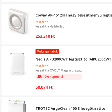
Coway AP-1512HH nagy teljesítményű légtiszt
raktáron
Kiszállítja
Hailife Bsd
253.310
Ft
Multi ajánlatok
Nedis AIPU200CWT légtisztító (AIPU200CWT
raktáron
Kiszállítja
OVOLT Magyarország
-10% kuponnal
50.074
Ft
TROTEC AirgoClean 100 E levegőtisztító