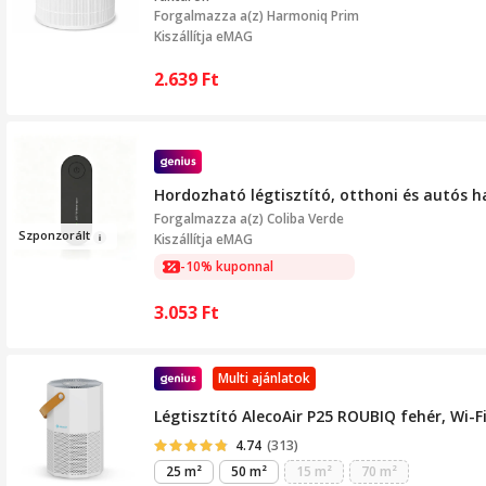
Forgalmazza a(z)
Harmoniq Prim
Kiszállítja eMAG
2.639
Ft
Hordozható légtisztító, otthoni és autós 
Forgalmazza a(z)
Coliba Verde
Sz
p
onzo
rált
Kiszállítja eMAG
-10% kuponnal
3.053
Ft
Multi ajánlatok
Légtisztító AlecoAir P25 ROUBIQ fehér, Wi-Fi
4.74
(313)
25 m²
50 m²
15 m²
70 m²