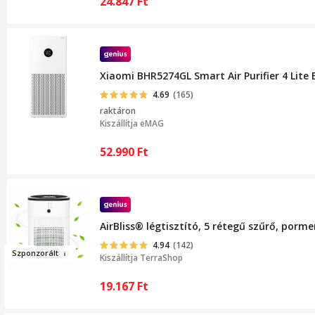
24.847
Ft
Xiaomi BHR5274GL Smart Air Purifier 4 Lite 
4.69
(165)
raktáron
Kiszállítja
eMAG
52.990
Ft
AirBliss® légtisztító, 5 rétegű szűrő, por
4.94
(142)
Szponzorál
t
Kiszállítja
TerraShop
19.167
Ft