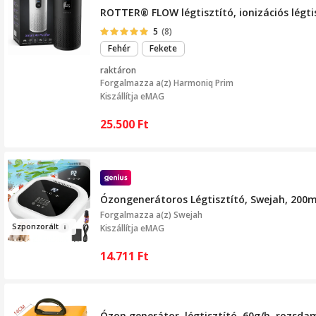
ROTTER® FLOW légtisztító, ionizációs légtis
5
(8)
Fehér
Fekete
raktáron
Forgalmazza a(z)
Harmoniq Prim
Kiszállítja eMAG
25.500
Ft
Ózongenerátoros Légtisztító, Swejah, 200m
Forgalmazza a(z)
Swejah
Szpon
zo
r
ált
Kiszállítja eMAG
14.711
Ft
Ózon generátor, légtisztító, 60g/h, rozsdam