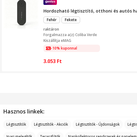
Hordozható légtisztító, otthoni és autós 
Fehér
Fekete
raktáron
Forgalmazza a(z)
Coliba Verde
Kiszállítja eMAG
-10% kuponnal
3.053
Ft
Hasznos linkek:
Légtisztítók
Légtisztítók - Akciók
Légtisztítók - Újdonságok
Légti
Ipari melegítők
Teraszfűtők
Napkollektoros rendszerek és napelem