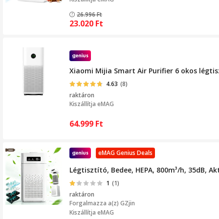
26.996
Ft
23.020
Ft
Xiaomi Mijia Smart Air Purifier 6 okos légt
4.63
(8)
raktáron
Kiszállítja
eMAG
64.999
Ft
eMAG Genius Deals
Légtisztító, Bedee, HEPA, 800m³/h, 35dB, Akt
1
(1)
raktáron
Forgalmazza a(z)
GZjin
Kiszállítja eMAG