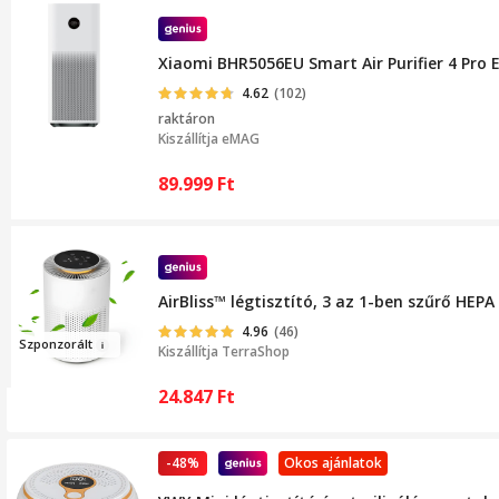
Xiaomi BHR5056EU Smart Air Purifier 4 Pro E
4.62
(102)
raktáron
Kiszállítja
eMAG
89.999
Ft
AirBliss™ légtisztító, 3 az 1-ben szűrő HEP
4.96
(46)
Szponzo
rált
Kiszállítja
TerraShop
24.847
Ft
-48%
Okos ajánlatok