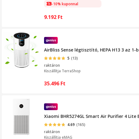
-10% kuponnal
9.192
Ft
AirBliss Sense légtisztító, HEPA H13 3 az 1
5
(13)
raktáron
Kiszállítja
TerraShop
35.496
Ft
Xiaomi BHR5274GL Smart Air Purifier 4 Lite 
4.69
(165)
raktáron
Kiszállítja
eMAG