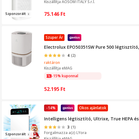
Kiszállítja
AOSOM ITALY S.r.l.
75.146
Ft
Szpo
nzorált
Szuper Ár
Electrolux EPO50351SW Pure 500 légtisztító
4
(2)
raktáron
Kiszállítja
eMAG
-15% kuponnal
52.195
Ft
-14%
Okos ajánlatok
Intelligens légtisztító, Ultrixe, True HEPA
3
(1)
Forgalmazza a(z)
LYora
Sz
ponzorált
Kiszállítja eMAG