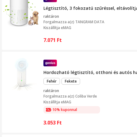
Légtisztító, 3 fokozatú szűréssel, eltávolít
raktáron
Forgalmazza a(z)
TANGRAM DATA
Kiszállítja eMAG
7.071
Ft
Hordozható légtisztító, otthoni és autós h
Fehér
Fekete
raktáron
Forgalmazza a(z)
Coliba Verde
Kiszállítja eMAG
-10% kuponnal
3.053
Ft