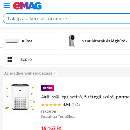
Klíma
Ventilátorok és léghűtők
Szűrő
Az eredmények rendezése
AirBliss® légtisztító, 5 rétegű szűrő, por
4.94
(142)
raktáron
Kiszállítja
TerraShop
19.167
Ft