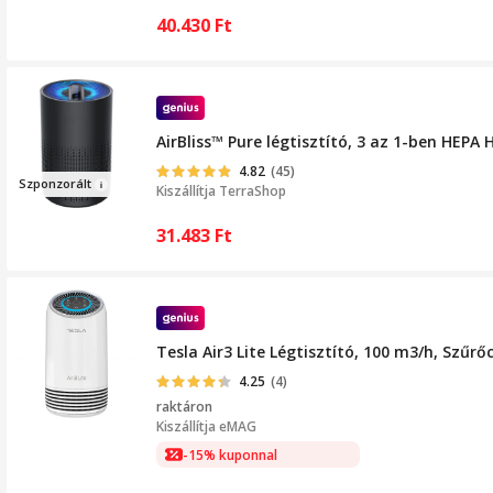
40.430
Ft
AirBliss™ Pure légtisztító, 3 az 1-ben HEPA
4.82
(45)
Szponzorá
lt
Kiszállítja
TerraShop
31.483
Ft
Tesla Air3 Lite Légtisztító, 100 m3/h, Szűr
4.25
(4)
raktáron
Kiszállítja
eMAG
-15% kuponnal