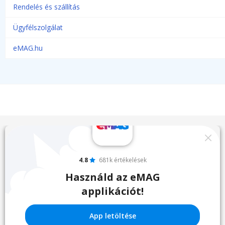
Rendelés és szállítás
Ügyfélszolgálat
eMAG.hu
4.8
681k értékelések
Használd az eMAG
applikációt!
App letöltése