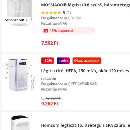
MOSMAOO® légtisztító szűrő, háromrétegű t
5
(1)
Forgalmazza a(z)
Yunjie
Szp
onzorált
Kiszállítja eMAG
-15% kuponnal
7.502
Ft
-32%
Okos ajánlatok
Légtisztító, HEPA, 150 m³/h, akár 120 m²-es
raktáron
Forgalmazza a(z)
FÉE AVENIR SARL
Kiszállítja eMAG
13.724
Ft
9.262
Ft
Homcom légtisztító, 3 rétegű HEPA szűrő, é