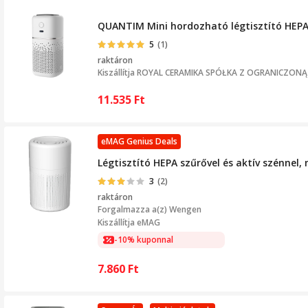
QUANTIM Mini hordozható légtisztító HEPA-va
5
(1)
raktáron
Kiszállítja
ROYAL CERAMIKA SPÓŁKA Z OGRANICZON
11.535
Ft
eMAG Genius Deals
Légtisztító HEPA szűrővel és aktív szénnel, 
3
(2)
raktáron
Forgalmazza a(z)
Wengen
Kiszállítja eMAG
-10% kuponnal
7.860
Ft