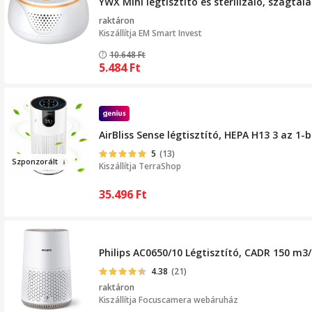
YWX Mini légtisztító és sterilizáló, szagtal
raktáron
Kiszállítja
EM Smart Invest
10.648
Ft
5.484
Ft
AirBliss Sense légtisztító, HEPA H13 3 az 1
5
(13)
Szpo
nzorált
Kiszállítja
TerraShop
35.496
Ft
Philips AC0650/10 Légtisztító, CADR 150 m
4.38
(21)
raktáron
Kiszállítja
Focuscamera webáruház