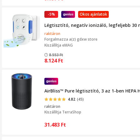
-5%
Okos ajánlatok
Légtisztító, negatív ionizáló, legfeljebb 3
raktáron
Forgalmazza a(z)
gdxw store
Kiszállítja eMAG
8.553
Ft
8.124
Ft
AirBliss™ Pure légtisztító, 3 az 1-ben HEPA
4.82
(45)
raktáron
Kiszállítja
TerraShop
31.483
Ft