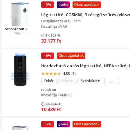
-5%
Okos ajánlatok
Légtisztító, COSMI®, 3 rétegű szűrés (elősz
Forgalmazza a(z)
Cosmi
Kiszállítja eMAG
Sz
ponzorált
34.923
Ft
33.177
Ft
-6%
Okos ajánlatok
Hordozható autós légtisztító, HEPA szűrő, U
4.33
(3)
még
Fehér
Fekete
Szénfekete
...
több
raktáron
Kiszállítja
KAMILOS
11.164
Ft
10.439
Ft
-5%
Okos ajánlatok