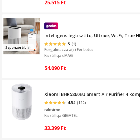
25.515
Ft
Intelligens légtisztító, Ultrixe, Wi-Fi, Tru
5
(1)
Szponzorál
t
Forgalmazza a(z)
Fer Lotus
Kiszállítja eMAG
54.090
Ft
Xiaomi BHR5860EU Smart Air Purifier 4 komp
4.54
(122)
raktáron
Kiszállítja
GIGATEL
33.399
Ft