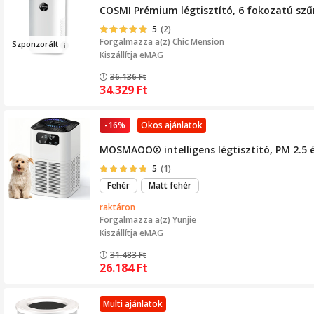
COSMI Prémium légtisztító, 6 fokozatú szűr
5
(2)
Forgalmazza a(z)
Chic Mension
Sz
po
nzorált
Kiszállítja eMAG
36.136
Ft
34.329
Ft
-16%
Okos ajánlatok
MOSMAOO® intelligens légtisztító, PM 2.5 é
5
(1)
Fehér
Matt fehér
raktáron
Forgalmazza a(z)
Yunjie
Kiszállítja eMAG
31.483
Ft
26.184
Ft
Multi ajánlatok