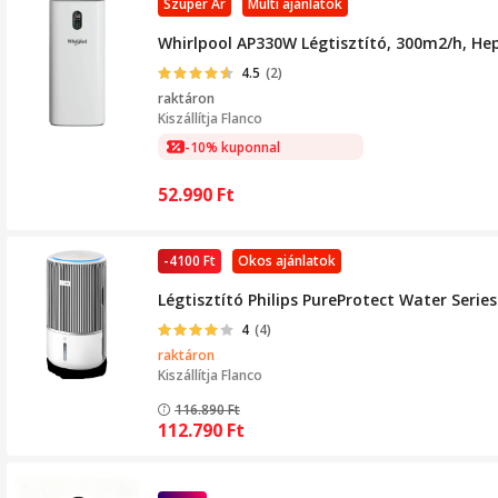
Szuper Ár
Multi ajánlatok
Whirlpool AP330W Légtisztító, 300m2/h, Hep
4.5
(2)
raktáron
Kiszállítja
Flanco
-10% kuponnal
52.990
Ft
-4100 Ft
Okos ajánlatok
Légtisztító Philips PureProtect Water Serie
4
(4)
raktáron
Kiszállítja
Flanco
116.890
Ft
112.790
Ft