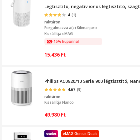
Légtisztító, negatív ionos légtisztító, szag
4
(1)
raktáron
Forgalmazza a(z)
Kilimanjaro
Kiszállítja eMAG
-15% kuponnal
15.436
Ft
Philips AC0920/10 Seria 900 légtisztító, Na
4.67
(9)
raktáron
Kiszállítja
Flanco
49.980
Ft
eMAG Genius Deals