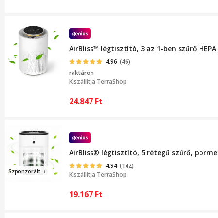
AirBliss™ légtisztító, 3 az 1-ben szűrő HEP
4.96
(46)
raktáron
Kiszállítja
TerraShop
24.847
Ft
AirBliss® légtisztító, 5 rétegű szűrő, por
4.94
(142)
Szpon
zorá
lt
Kiszállítja
TerraShop
19.167
Ft