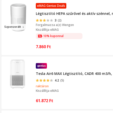
eMAG Genius Deals
Légtisztító HEPA szűrővel és aktív szénnel, 
3
(2)
Forgalmazza a(z)
Wengen
Szpo
nz
orált
Kiszállítja eMAG
-10% kuponnal
7.860
Ft
Tesla Air6 MAX Légtisztító, CADR 400 m3/h,
4.2
(5)
raktáron
Kiszállítja
eMAG
61.872
Ft