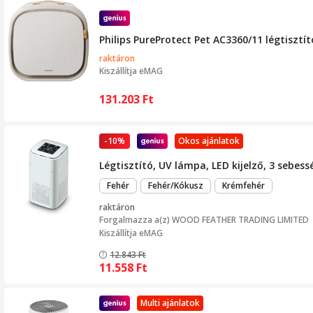
Philips PureProtect Pet AC3360/11 légtisztít
raktáron
Kiszállítja
eMAG
131.203
Ft
-10%
Okos ajánlatok
Légtisztító, UV lámpa, LED kijelző, 3 sebess
Fehér
Fehér/Kókusz
Krémfehér
raktáron
Forgalmazza a(z)
WOOD FEATHER TRADING LIMITED
Kiszállítja eMAG
12.843
Ft
11.558
Ft
Multi ajánlatok