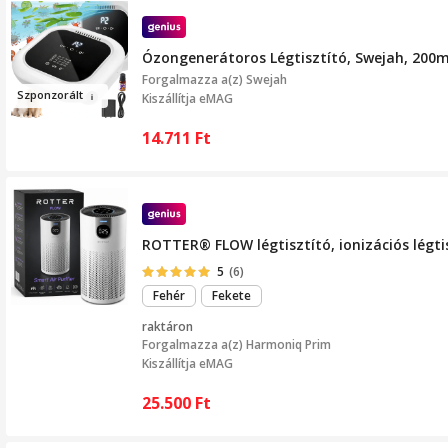
Ózongenerátoros Légtisztító, Swejah, 200m
Forgalmazza a(z)
Swejah
Sz
po
nzorált
Kiszállítja eMAG
14.711
Ft
ROTTER® FLOW légtisztító, ionizációs légtis
5
(6)
Fehér
Fekete
raktáron
Forgalmazza a(z)
Harmoniq Prim
Kiszállítja eMAG
25.500
Ft