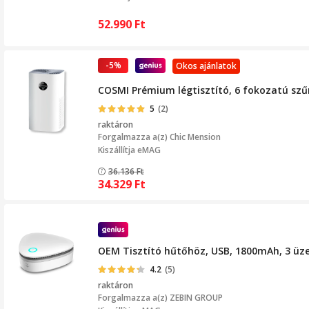
52.990
Ft
-5%
Okos ajánlatok
COSMI Prémium légtisztító, 6 fokozatú szűr
5
(2)
raktáron
Forgalmazza a(z)
Chic Mension
Kiszállítja eMAG
36.136
Ft
34.329
Ft
OEM Tisztító hűtőhöz, USB, 1800mAh, 3 ü
4.2
(5)
raktáron
Forgalmazza a(z)
ZEBIN GROUP