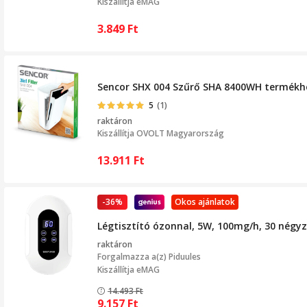
Kiszállítja eMAG
3.849
Ft
Sencor SHX 004 Szűrő SHA 8400WH termékh
5
(1)
raktáron
Kiszállítja
OVOLT Magyarország
13.911
Ft
-36%
Okos ajánlatok
Légtisztító ózonnal, 5W, 100mg/h, 30 négyz
raktáron
Forgalmazza a(z)
Piduules
Kiszállítja eMAG
14.493
Ft
9.157
Ft