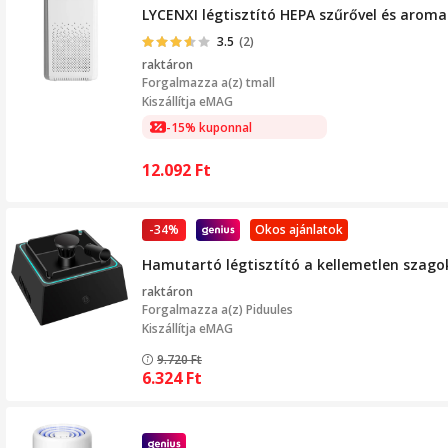
LYCENXI légtisztító HEPA szűrővel és aroma
3.5
(2)
raktáron
Forgalmazza a(z)
tmall
Kiszállítja eMAG
-15% kuponnal
12.092
Ft
-34%
Okos ajánlatok
Hamutartó légtisztító a kellemetlen szago
raktáron
Forgalmazza a(z)
Piduules
Kiszállítja eMAG
9.720
Ft
6.324
Ft