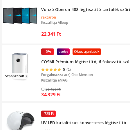
Vonzó Oberon 488 légtisztító tartalék szűr
raktáron
Kiszállítja
Alleop
22.341
Ft
-5%
Okos ajánlatok
COSMI Prémium légtisztító, 6 fokozatú szűr
5
(2)
Forgalmazza a(z)
Chic Mension
Szpon
z
orált
Kiszállítja eMAG
36.136
Ft
34.329
Ft
-725 Ft
UV LED katalitikus konverteres légtisztító