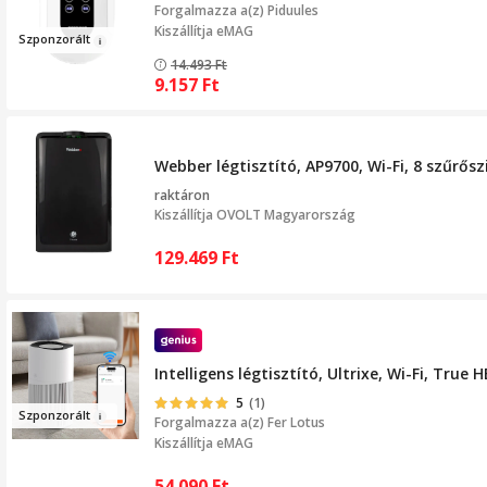
Forgalmazza a(z)
Piduules
Kiszállítja eMAG
Szponzo
rált
14.493
Ft
9.157
Ft
Webber légtisztító, AP9700, Wi-Fi, 8 szűrősz
raktáron
Kiszállítja
OVOLT Magyarország
129.469
Ft
Intelligens légtisztító, Ultrixe, Wi-Fi, Tru
5
(1)
Sz
ponz
or
ált
Forgalmazza a(z)
Fer Lotus
Kiszállítja eMAG
54.090
Ft