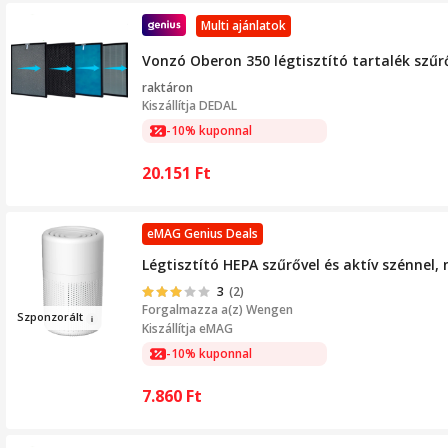
Multi ajánlatok
Vonzó Oberon 350 légtisztító tartalék szűr
raktáron
Kiszállítja
DEDAL
-10% kuponnal
20.151
Ft
eMAG Genius Deals
Légtisztító HEPA szűrővel és aktív szénnel, 
3
(2)
Forgalmazza a(z)
Wengen
Szponzo
rált
Kiszállítja eMAG
-10% kuponnal
7.860
Ft