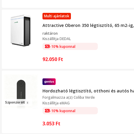
Multi ajánlatok
Attractive Oberon 350 légtisztító, 65 m2-ig,
raktáron
Kiszállítja
DEDAL
-10% kuponnal
92.050
Ft
Hordozható légtisztító, otthoni és autós 
Forgalmazza a(z)
Coliba Verde
Sz
ponzo
rál
t
Kiszállítja eMAG
-10% kuponnal
3.053
Ft