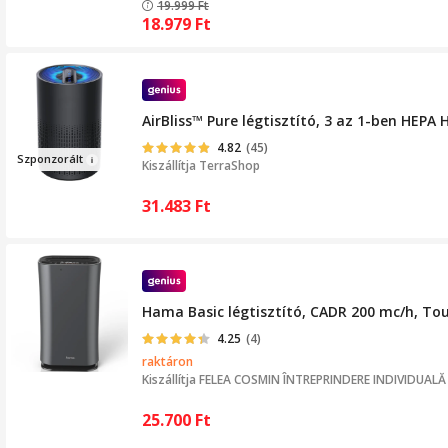
19.999
Ft
18.979
Ft
AirBliss™ Pure légtisztító, 3 az 1-ben HEPA
4.82
(45)
Sz
p
onzorál
t
Kiszállítja
TerraShop
31.483
Ft
Hama Basic légtisztító, CADR 200 mc/h, Tou
4.25
(4)
raktáron
Kiszállítja
FELEA COSMIN ÎNTREPRINDERE INDIVIDUALĂ
25.700
Ft