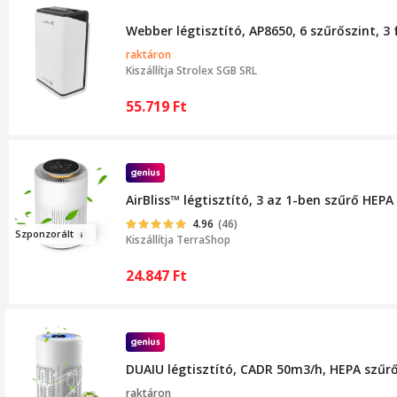
Webber légtisztító, AP8650, 6 szűrőszint, 3
raktáron
Kiszállítja
Strolex SGB SRL
55.719
Ft
AirBliss™ légtisztító, 3 az 1-ben szűrő HEP
4.96
(46)
Szp
onzo
r
ált
Kiszállítja
TerraShop
24.847
Ft
DUAIU légtisztító, CADR 50m3/h, HEPA szűrő
raktáron