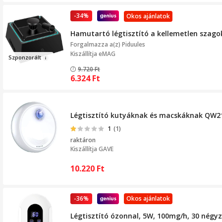
-34%
Okos ajánlatok
Hamutartó légtisztító a kellemetlen szago
Forgalmazza a(z)
Piduules
Kiszállítja eMAG
Sz
po
n
zorált
9.720
Ft
6.324
Ft
Légtisztító kutyáknak és macskáknak QW2
1
(1)
raktáron
Kiszállítja
GAVE
10.220
Ft
-36%
Okos ajánlatok
Légtisztító ózonnal, 5W, 100mg/h, 30 négyz