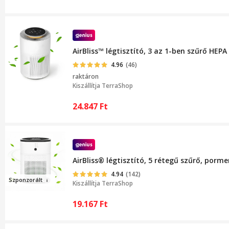
AirBliss™ légtisztító, 3 az 1-ben szűrő HEP
4.96
(46)
raktáron
Kiszállítja
TerraShop
24.847
Ft
AirBliss® légtisztító, 5 rétegű szűrő, por
4.94
(142)
Szponzor
ált
Kiszállítja
TerraShop
19.167
Ft