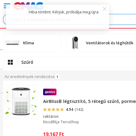
Klíma
Ventilátorok és léghűtők
Szűrő
Az eredmények rendezése
AirBliss® légtisztító, 5 rétegű szűrő, por
4.94
(142)
raktáron
Kiszállítja
TerraShop
19.167
Ft