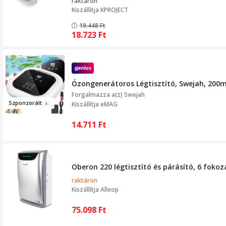
raktáron
Kiszállítja
KPROJECT
19.448
Ft
18.723
Ft
Ózongenerátoros Légtisztító, Swejah, 200m
Forgalmazza a(z)
Swejah
Szponzor
ál
t
Kiszállítja eMAG
14.711
Ft
Oberon 220 légtisztító és párásító, 6 fokoz
raktáron
Kiszállítja
Alleop
75.098
Ft