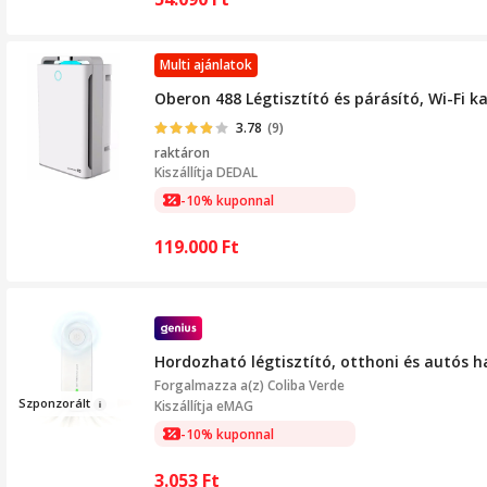
Multi ajánlatok
Oberon 488 Légtisztító és párásító, Wi-Fi k
3.78
(9)
raktáron
Kiszállítja
DEDAL
-10% kuponnal
119.000
Ft
Hordozható légtisztító, otthoni és autós h
Forgalmazza a(z)
Coliba Verde
Sz
ponzorált
Kiszállítja eMAG
-10% kuponnal
3.053
Ft