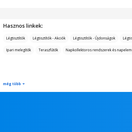
Hasznos linkek:
Légtisztítók
Légtisztítók - Akciók
Légtisztítók - Újdonságok
Légti
Ipari melegítők
Teraszfűtők
Napkollektoros rendszerek és napelem
még több