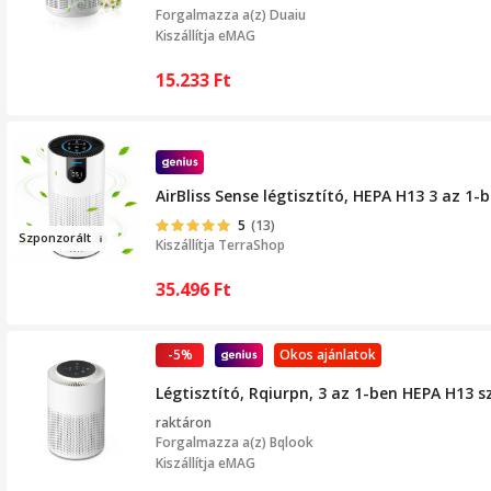
Forgalmazza a(z)
Duaiu
Kiszállítja eMAG
15.233
Ft
AirBliss Sense légtisztító, HEPA H13 3 az 1
5
(13)
Szponzor
ál
t
Kiszállítja
TerraShop
35.496
Ft
-5%
Okos ajánlatok
Légtisztító, Rqiurpn, 3 az 1-ben HEPA H13 s
raktáron
Forgalmazza a(z)
Bqlook
Kiszállítja eMAG