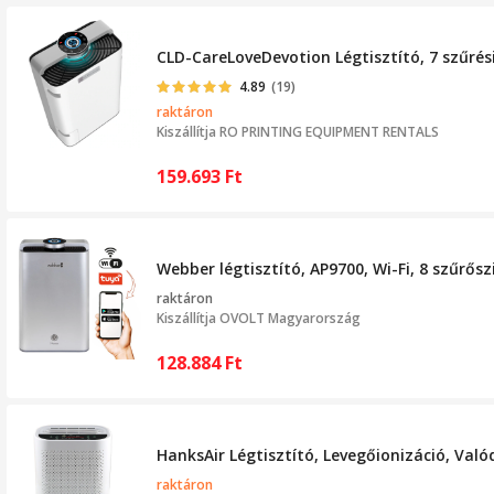
CLD-CareLoveDevotion Légtisztító, 7 szűrési 
4.89
(19)
raktáron
Kiszállítja
RO PRINTING EQUIPMENT RENTALS
159.693
Ft
Webber légtisztító, AP9700, Wi-Fi, 8 szűrősz
raktáron
Kiszállítja
OVOLT Magyarország
128.884
Ft
HanksAir Légtisztító, Levegőionizáció, Val
raktáron