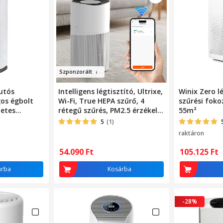
Szpon
zor
ált
utós
Intelligens légtisztító, Ultrixe,
Winix Zero lé
agos égbolt
Wi-Fi, True HEPA szűrő, 4
szűrési fok
zetes
rétegű szűrés, PM2.5 érzékelő,
55m²
ttős töltés,
3 sebesség, 50 m2
5
(1)
 szürke
lefedettség, éjszakai mód,
raktáron
fehér
54.090
Ft
105.125
Ft
árba
Kosárba
-28%