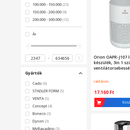
100.000 - 150.000
(23)
150.000 - 200.000
(9)
200.000 - 300.000
(12)
300.000 - 400.000
(3)
Ár
400.000 - 500.000
(1)
500.000 felett
(4)
Orion OAPR-J107 l
készülék, 3in 1 sz
ventilátorsebess
Gyártók
üzemmód, Időzítő
raktáron
Cado
(6)
STADLER FORM
(5)
17.160
Ft
VENTA
(5)
Kos
Concept
(4)
Boneco
(3)
Dyson
(3)
MyRavadino
(3)