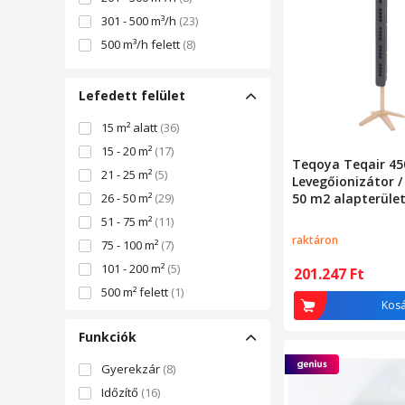
Fotokatalitikus
(14)
301 - 500 m³/h
(23)
Kerámiai
(12)
500 m³/h felett
(8)
DEO
(5)
Nano Captur
(5)
Lefedett felület
TIO2
(5)
15 m² alatt
(36)
HPP
(4)
15 - 20 m²
(17)
Molekula szeparátor
(4)
Teqoya Teqair 45
21 - 25 m²
(5)
Nano-Coil
(3)
Levegőionizátor / 
26 - 50 m²
(29)
50 m2 alapterület
Nano-Silver
(1)
a levegőben lévő
51 - 75 m²
(11)
PECO
(1)
mikrorészecskéke
raktáron
75 - 100 m²
(7)
allergéneket, ba
és vírusokat, javí
101 - 200 m²
(5)
201.247
Ft
minőségét, antrac
500 m² felett
(1)
fekete színű
Kos
Funkciók
Gyerekzár
(8)
Időzítő
(16)