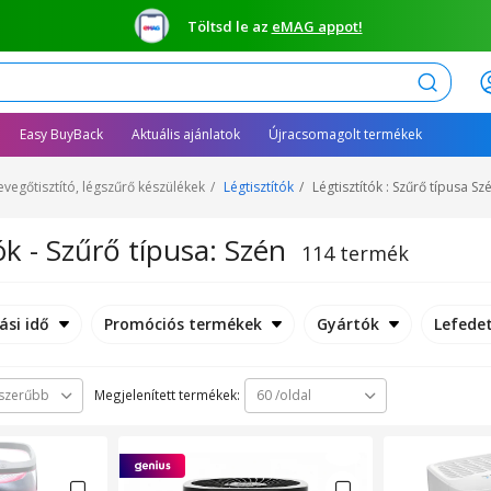
Töltsd le az
eMAG appot!
Keresés
Easy BuyBack
Aktuális ajánlatok
Újracsomagolt termékek
evegőtisztító, légszűrő készülékek
Légtisztítók
Légtisztítók : Szűrő típusa Sz
ók - Szűrő típusa: Szén
114 termék
ási idő
Promóciós termékek
Gyártók
Lefedet
Megjelenített termékek:
szerűbb
60 /oldal