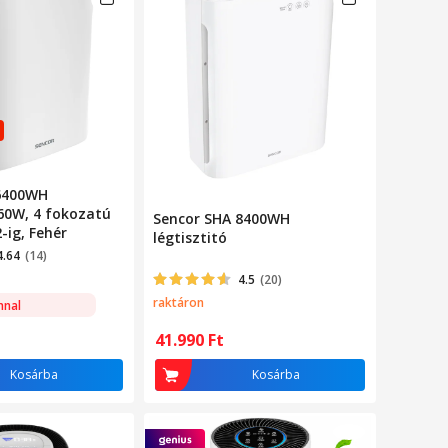
6400WH
 60W, 4 fokozatú
Sencor SHA 8400WH
-ig, Fehér
légtisztitó
4.64
(14)
4.5
(20)
raktáron
nnal
41.990
Ft
Kosárba
Kosárba