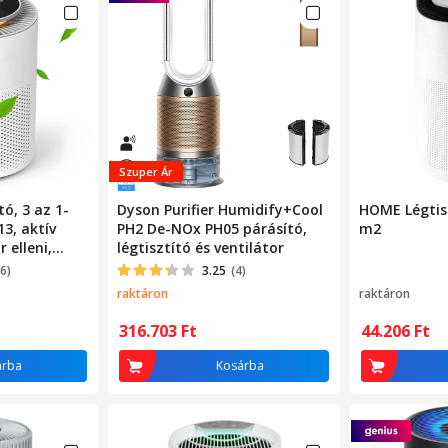
Szuper Ár
tó, 3 az 1-
Dyson Purifier Humidify+Cool
HOME Légtisz
3, aktív
PH2 De-NOx PH05 párásító,
m2
 elleni,
légtisztító és ventilátor
6)
3.25
(4)
,
raktáron
raktáron
3 üzemmód,
ata mód,
316.703
Ft
44.206
Ft
ikus
dozható,
árba
Kosárba