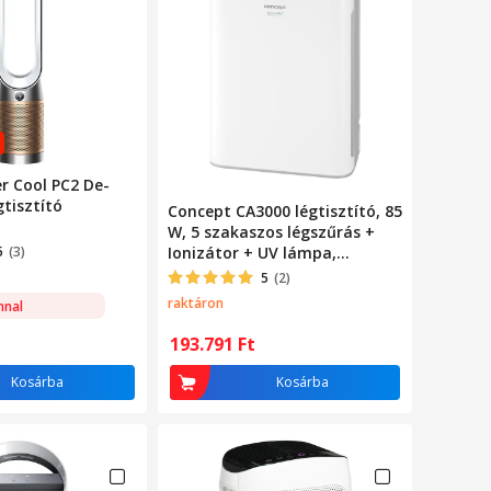
er Cool PC2 De-
tisztító
Concept CA3000 légtisztító, 85
W, 5 szakaszos légszűrás +
5
(3)
Ionizátor + UV lámpa,
Légáramlás 488 m3 / h,
5
(2)
Párásító, Időzítő, Smart +
raktáron
nnal
alvó üzemmód, Por érzékelő
LED kijelzővel, Távirányító,
193.791
Ft
Gyerekzár, Fehér / Ezüst
Kosárba
Kosárba