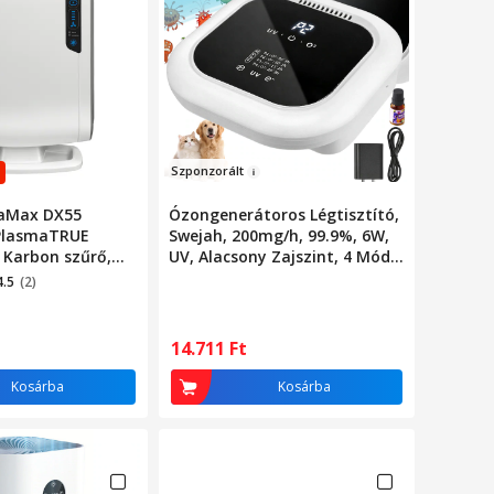
Szponz
orált
raMax DX55
Ózongenerátoros Légtisztító,
 PlasmaTRUE
Swejah, 200mg/h, 99.9%, 6W,
 Karbon szűrő,
UV, Alacsony Zajszint, 4 Mód,
zűrő, AeraSmart
Újratölthető, LCD, Aromával,
4.5
(2)
sebesség
Ózongenerátor, 5-40 nm-es
Területekre, Hálószobákba,
Fürdőszobákba, Garázsokba,
14.711
Ft
Füstös Helyiségekbe és
Konyhákba, Fehér
Kosárba
Kosárba