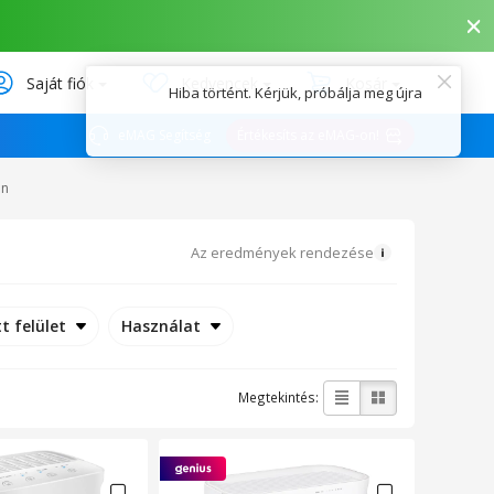
Saját fiók
Kedvencek
Kosár
eMAG Segítség
Értékesíts az eMAG-on!
én
Az eredmények rendezése
t felület
Használat
Megtekintés: