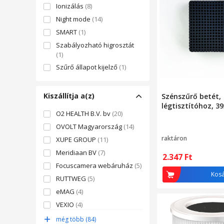
Ionizálás
(8)
Night mode
(14)
SMART
(1)
Szabályozható higrosztát
(1)
Szűrő állapot kijelző
(1)
Távirányító
(3)
Wi-Fi
(5)
Kiszállítja a(z)
Szénszűrő betét,
légtisztítóhoz, 
O2 HEALTH B.V. bv
(20)
OVOLT Magyarország
(14)
raktáron
XUPE GROUP
(11)
Meridiaan BV
(7)
2.347
Ft
Focuscamera webáruház
(5)
Kos
RUTTWEG
(5)
eMAG
(4)
VEXIO
(4)
3DUV
(4)
még több (84)