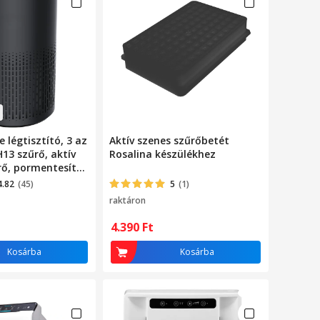
e légtisztító, 3 az
Aktív szenes szűrőbetét
13 szűrő, aktív
Rosalina készülékhez
rő, pormentesítő,
lis, ózonmentes,
4.82
(45)
5
(1)
lágítás,
raktáron
nyő, 4 működési
zemmód, 4/8/12
4.390
Ft
, hordozható,
ete
Kosárba
Kosárba