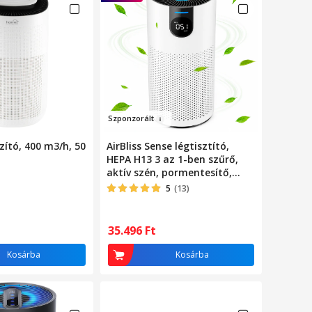
Sz
ponzo
rá
lt
ító, 400 m3/h, 50
AirBliss Sense légtisztító,
HEPA H13 3 az 1-ben szűrő,
aktív szén, pormentesítő,
antibakteriális, PM2.5
5
(13)
érzékelő/valós idejű
levegőminőség-jelző, LED
érintőképernyő, 360°-os
35.496
Ft
légáramlás, 4 sebesség,
automata mód, alvó mód, 1-
Kosárba
Kosárba
24 órás időzítő, fehér