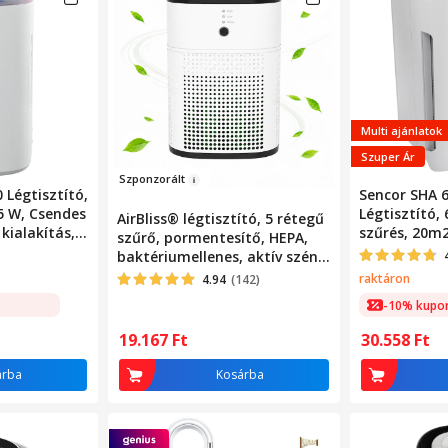
Multi ajánlatok
Szuper Ár
Szponz
orált
Légtisztító,
Sencor SHA 
5 W, Csendes
Légtisztító,
AirBliss® légtisztító, 5 rétegű
kialakítás,
szűrés, 20m2
szűrő, pormentesítő, HEPA,
lzése, Fehér
baktériumellenes, aktív szén,
hidegkatalizátor,
raktáron
4.94
(142)
aromaterápiás diffúzor, akár
-10% kupo
20 nm-ig tisztít, 3 üzemmód,
alvó üzemmód, automatikus
19.167
Ft
30.558
Ft
üzemmód, időzítő,
hordozható, néma, Fehér
árba
Kosárba