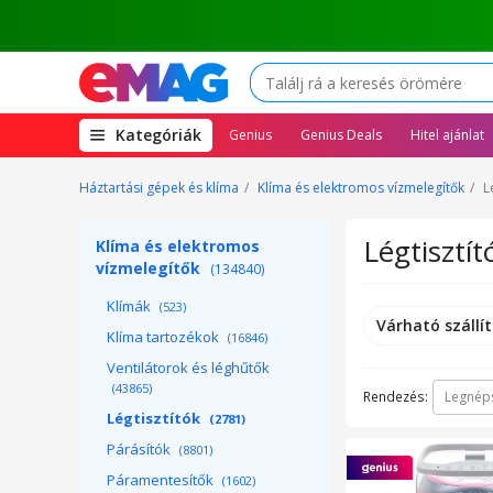
(open
Kategóriák
Genius
Genius Deals
Hitel ajánlat
megamenu)
Háztartási gépek és klíma
Klíma és elektromos vízmelegítők
L
Légtisztít
Klíma és elektromos
vízmelegítők
(134840)
Klímák
(523)
Várható szállít
Klíma tartozékok
(16846)
Ventilátorok és léghűtők
(43865)
Rendezés:
Legnép
Légtisztítók
(2781)
Párásítók
(8801)
Páramentesítők
(1602)