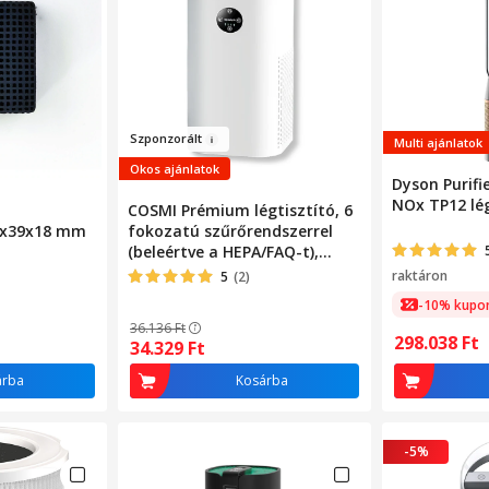
Szp
o
nz
orált
Multi ajánlatok
Okos ajánlatok
Dyson Purifi
NOx TP12 lég
COSMI Prémium légtisztító, 6
39x39x18 mm
fokozatú szűrőrendszerrel
(beleértve a HEPA/FAQ-t),
128m² lefedettséggel,
raktáron
5
(2)
ionizációval és alvó
-10% kupo
üzemmóddal, ideális
36.136
Ft
allergiások és gyermekes
298.038
Ft
34.329
Ft
családok számára, fehér
árba
Kosárba
-5%