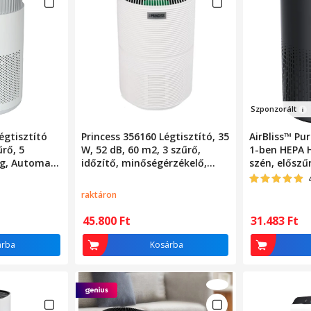
Sz
po
nzo
rált
égtisztító
Princess 356160 Légtisztító, 35
AirBliss™ Pur
űrő, 5
W, 52 dB, 60 m2, 3 szűrő,
1-ben HEPA H
ég, Automata
időzítő, minőségérzékelő,
szén, előszű
, Fehér
hangvezérlés funkció, fehér
antibakteriá
4 hangulatvi
raktáron
érintőképer
mód, alvó ü
45.800
Ft
31.483
Ft
órás időzítő
csendes, fek
árba
Kosárba