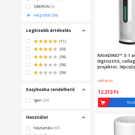
OBERON
(3)
Sencor
(3)
még több (56)
Soehnle
(3)
Legkisebb értékelés
(11)
(30)
RAVADINO™ 3-1 a
(36)
légtisztító, csill
(36)
projektor, lépcső
szűrőrendszer, ke
(36)
cserélhető szűrő,
raktáron
Easyboxba rendelhető
12.213
Ft
Igen
(20)
Kos
Használat
Háztartási
(87)