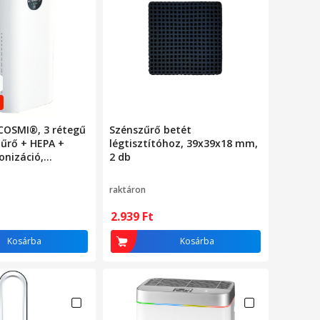
 COSMI®, 3 rétegű
Szénszűrő betét
zűrő + HEPA +
légtisztítóhoz, 39x39x18 mm,
ionizáció,
2 db
eltávolítás, füst
antibakteriális,
raktáron
intőképernyő,
s helyiségekhez,
2.939
Ft
Kosárba
Kosárba