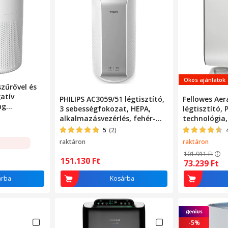
Okos ajánlatok
szűrővel és
gatív
PHILIPS AC3059/51 légtisztító,
Fellowes Ae
ag
3 sebességfokozat, HEPA,
légtisztító,
r, 11x11x19cm
alkalmazásvezérlés, fehér-
technológia,
szürke
True HEPA s
5
(2)
érzékelő, 4 
raktáron
raktáron
101.911
Ft
151.130
Ft
73.239
Ft
árba
Kosárba
-5%