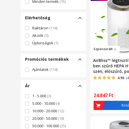
Minden termék
(15)
Elérhetőség
Raktáron
(114)
Akciók
(3)
Újdonságok
(1)
Szpo
nzorá
lt
Promóciós termékek
AirBliss™ légtisztí
ben szűrő HEPA H1
Ajánlatok
(114)
szén, előszűrő, por
antibakteriális,
4.96
(4
hangulatvilágítás
Ár
érintőképernyő, 
alvó mód, autom
24.847
Ft
1 - 5.000
(3)
időzítő, automat
5.000 - 10.000
(4)
kikapcsolás, hor
Kos
csendes, fehér
10.000 - 20.000
(12)
20.000 - 50.000
(18)
50.000 - 100.000
(25)