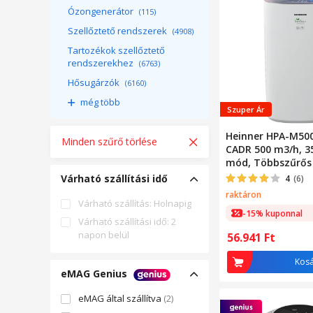
Ózongenerátor
(115)
Szellőztető rendszerek
(4908)
Tartozékok szellőztető
rendszerekhez
(6763)
Hősugárzók
(6160)
még több
Szuper Ár
Heinner HPA-M500 
Minden szűrő törlése
CADR 500 m3/h, 3
mód, Többszűrős 
Levegő minőség je
Várható szállítási idő
4
(6)
raktáron
Várható szállítás: Holnapig
-15% kuponnal
Várható szállítási idő: 2
napon belül
56.941
Ft
Kos
eMAG Genius
eMAG által szállítva
(2)