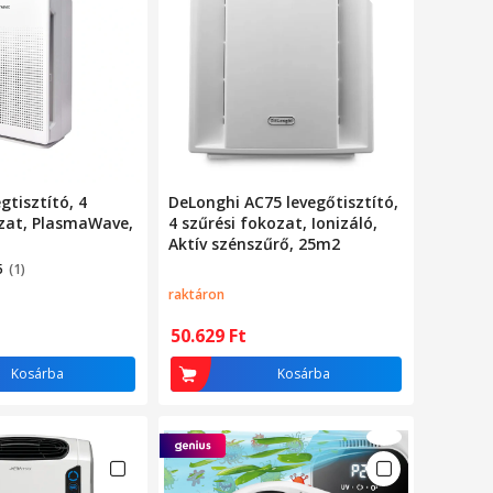
gtisztító, 4
DeLonghi AC75 levegőtisztító,
ozat, PlasmaWave,
4 szűrési fokozat, Ionizáló,
Aktív szénszűrő, 25m2
5
(1)
raktáron
50.629
Ft
Kosárba
Kosárba