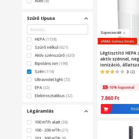
Autó
(8)
Szűrő típusa
Szponz
orált
HEPA
(1158)
eMAG Genius Deals
Szűrő nélkül
(621)
Légtisztító HEPA 
Aktív szénszűrő
(420)
aktív szénnel, ne
Bipoláris ion
(198)
ionizáció, állatsz
eltávolítás, fehé
Szén
(114)
3
(2)
Ultraviolet light
(72)
-10% kuponnal
EPA
(32)
Elektrosztatikus
(32)
7.860
Ft
NanoProtect
(29)
Kos
Légáramlás
Faszén
(26)
Víz
(21)
100 m³/h alatt
(36)
Katalízis
(20)
100 - 200 m³/h
(21)
Allergy+
(17)
201 - 300 m³/h
(8)