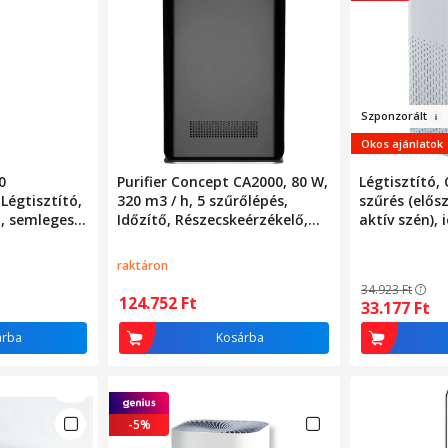
Szpon
zorált
Okos ajánlatok
0
Purifier Concept CA2000, 80 W,
Légtisztító,
Légtisztító,
320 m3 / h, 5 szűrőlépés,
szűrés (elős
, semlegesíti
Időzítő, Részecskeérzékelő,
aktív szén), 
Távirányító, H 65 cm, Fekete
formaldehid 
t,
eltávolítás, 
raktáron
ktériumokat
alvó mód, ér
34.923
Ft
tja a levegő
akár 128m²-e
124.752
Ft
33.177
Ft
itkék /
fehér
árba
Kosárba
-5%