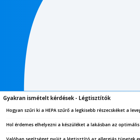
Gyakran ismételt kérdések - Légtisztítók
Hogyan szűri ki a HEPA szűrő a legkisebb részecskéket a lev
Hol érdemes elhelyezni a készüléket a lakásban az optimáli
Valóban segítséget nyújt a légtisztító az allergiás tünetek 