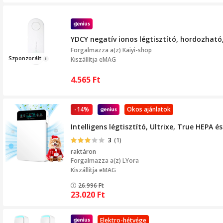
YDCY negatív ionos légtisztító, hordozhat
Forgalmazza a(z)
Kaiyi-shop
Szponzo
rált
Kiszállítja eMAG
4.565
Ft
-14%
Okos ajánlatok
Intelligens légtisztító, Ultrixe, True HEPA
3
(1)
raktáron
Forgalmazza a(z)
LYora
Kiszállítja eMAG
26.996
Ft
23.020
Ft
Elektro-hétvége