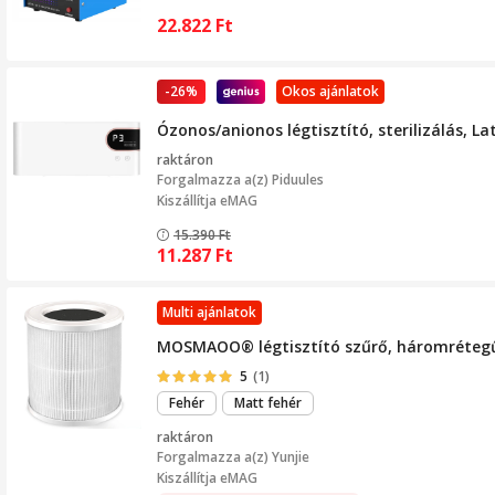
22.822
Ft
-26%
Okos ajánlatok
Ózonos/anionos légtisztító, sterilizálás, 
raktáron
Forgalmazza a(z)
Piduules
Kiszállítja eMAG
15.390
Ft
11.287
Ft
Multi ajánlatok
MOSMAOO® légtisztító szűrő, háromrétegű t
5
(1)
Fehér
Matt fehér
raktáron
Forgalmazza a(z)
Yunjie
Kiszállítja eMAG