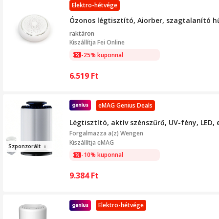
Elektro-hétvége
Ózonos légtisztító, Aiorber, szagtalanító
raktáron
Kiszállítja
Fei Online
-25% kuponnal
6.519
Ft
eMAG Genius Deals
Légtisztító, aktív szénszűrő, UV-fény, LED, 
Forgalmazza a(z)
Wengen
Kiszállítja eMAG
Sz
po
nz
orált
-10% kuponnal
9.384
Ft
Elektro-hétvége