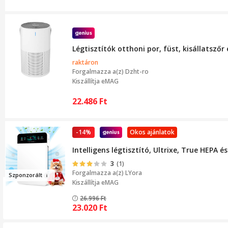
Légtisztítók otthoni por, füst, kisállatsz
raktáron
Forgalmazza a(z)
Dzht-ro
Kiszállítja eMAG
22.486
Ft
-14%
Okos ajánlatok
Intelligens légtisztító, Ultrixe, True HEPA
3
(1)
Forgalmazza a(z)
LYora
Sz
ponzorál
t
Kiszállítja eMAG
26.996
Ft
23.020
Ft