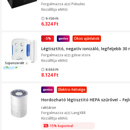
Forgalmazza a(z)
Piduules
Kiszállítja eMAG
9.720
Ft
6.324
Ft
-5%
Okos ajánlatok
Légtisztító, negatív ionizáló, legfeljebb 3
Forgalmazza a(z)
gdxw store
Kiszállítja eMAG
Szpon
zo
rál
t
8.553
Ft
8.124
Ft
Elektro-hétvége
Hordozható légtisztító HEPA szűrővel – Fejl
raktáron
Forgalmazza a(z)
LangX88
Kiszállítja eMAG
-15% kuponnal