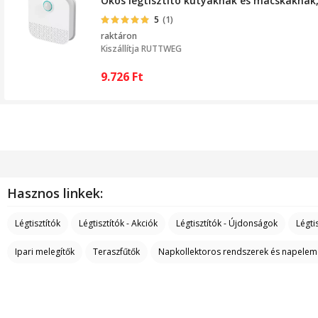
Okos légtisztító kutyáknak és macskáknak,
5
(1)
raktáron
Kiszállítja
RUTTWEG
9.726
Ft
Hasznos linkek:
Légtisztítók
Légtisztítók - Akciók
Légtisztítók - Újdonságok
Légti
Ipari melegítők
Teraszfűtők
Napkollektoros rendszerek és napelem