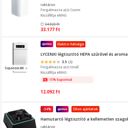
raktáron
Forgalmazza a(z)
Cosmi
Kiszállítja eMAG
34.923
Ft
33.177
Ft
Elektro-hétvége
LYCENXI légtisztító HEPA szűrővel és aroma
3.5
(2)
Forgalmazza a(z)
tmall
Sz
ponz
orált
Kiszállítja eMAG
-15% kuponnal
12.092
Ft
-34%
Okos ajánlatok
Hamutartó légtisztító a kellemetlen szago
raktáron