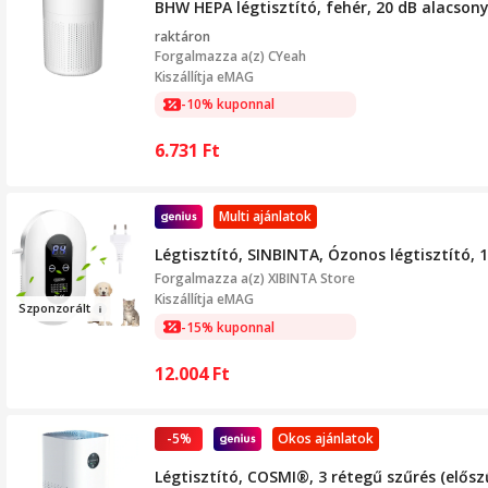
BHW HEPA légtisztító, fehér, 20 dB alacsony 
raktáron
Forgalmazza a(z)
CYeah
Kiszállítja eMAG
-10% kuponnal
6.731
Ft
Multi ajánlatok
Légtisztító, SINBINTA, Ózonos légtisztító,
Forgalmazza a(z)
XIBINTA Store
Kiszállítja eMAG
Szponz
orált
-15% kuponnal
12.004
Ft
-5%
Okos ajánlatok
Légtisztító, COSMI®, 3 rétegű szűrés (elősz