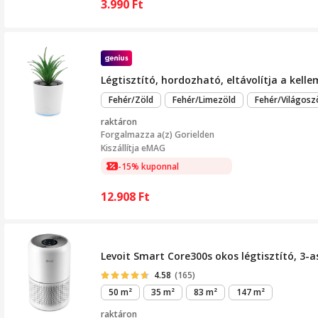
3.990
Ft
Légtisztító, hordozható, eltávolítja a kell
Fehér/Zöld
Fehér/Limezöld
Fehér/Világosz
raktáron
Forgalmazza a(z)
Gorielden
Kiszállítja eMAG
-15% kuponnal
12.908
Ft
Levoit Smart Core300s okos légtisztító, 3-
4.58
(165)
50 m²
35 m²
83 m²
147 m²
raktáron