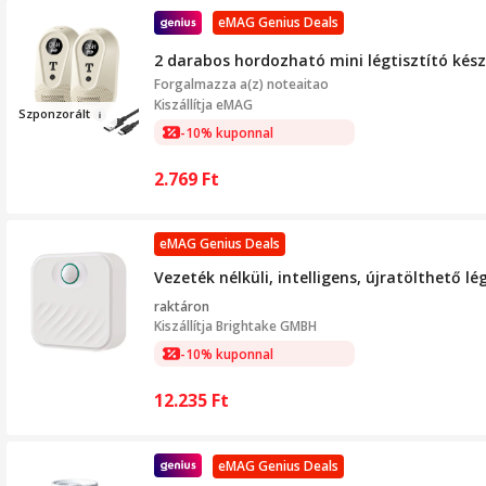
eMAG Genius Deals
2 darabos hordozható mini légtisztító kész
Forgalmazza a(z)
noteaitao
Kiszállítja eMAG
Szp
onzorá
l
t
-10% kuponnal
2.769
Ft
eMAG Genius Deals
Vezeték nélküli, intelligens, újratölthető
raktáron
Kiszállítja
Brightake GMBH
-10% kuponnal
12.235
Ft
eMAG Genius Deals