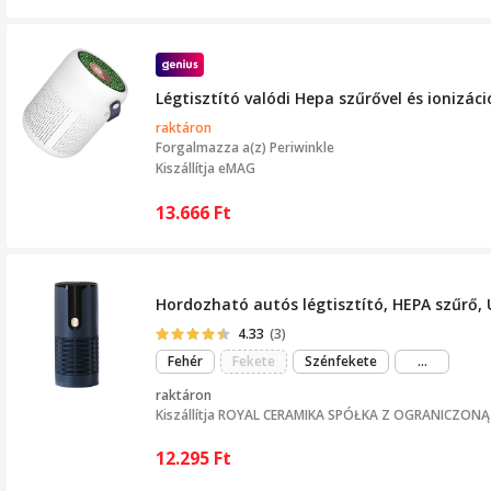
Légtisztító valódi Hepa szűrővel és ionizác
raktáron
Forgalmazza a(z)
Periwinkle
Kiszállítja eMAG
13.666
Ft
Hordozható autós légtisztító, HEPA szűrő, U
4.33
(3)
még
Fehér
Fekete
Szénfekete
...
több
raktáron
Kiszállítja
ROYAL CERAMIKA SPÓŁKA Z OGRANICZON
12.295
Ft