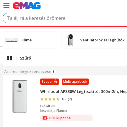
Klíma
Ventilátorok és léghűtők
Szűrő
Az eredmények rendezése
Szuper Ár
Multi ajánlatok
Whirlpool AP330W Légtisztító, 300m2/h, Hep
4.5
(2)
raktáron
Kiszállítja
Flanco
-10% kuponnal