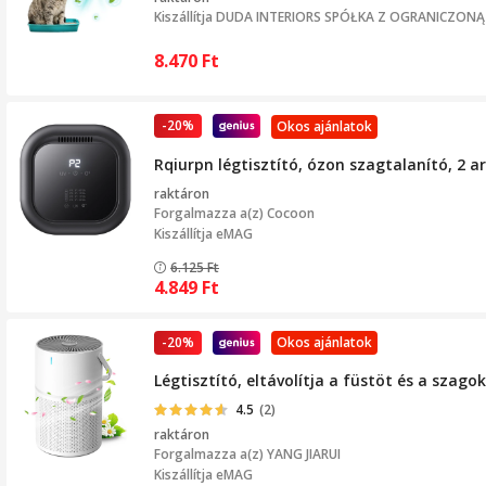
Kiszállítja
DUDA INTERIORS SPÓŁKA Z OGRANICZON
8.470
Ft
-20%
Okos ajánlatok
Rqiurpn légtisztító, ózon szagtalanító, 2 a
raktáron
Forgalmazza a(z)
Cocoon
Kiszállítja eMAG
6.125
Ft
4.849
Ft
-20%
Okos ajánlatok
Légtisztító, eltávolítja a füstöt és a szago
4.5
(2)
raktáron
Forgalmazza a(z)
YANG JIARUI
Kiszállítja eMAG