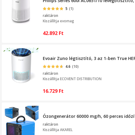
Philips Series 600i AC0651/10 levegőtisztí
5
(1)
raktáron
Kiszállítja
evomag
42.892
Ft
Evoair Zuno légtisztító, 3 az 1-ben True H
4.6
(10)
raktáron
Kiszállítja
ECOVENT DISTRIBUTION
16.729
Ft
Ózongenerátor 60000 mg/h, 60 perces időzítő
raktáron
Kiszállítja
AKAREL