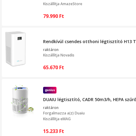
Kiszállítja
AmazeStore
79.990
Ft
Rendkívül csendes otthoni légtisztító H13
raktáron
Kiszállítja
Novadis
65.670
Ft
DUAIU légtisztító, CADR 50m3/h, HEPA szűrő
raktáron
Forgalmazza a(z)
Duaiu
Kiszállítja eMAG
15.233
Ft