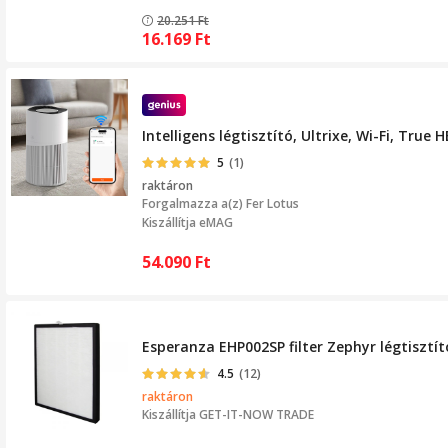
20.251
Ft
16.169
Ft
Intelligens légtisztító, Ultrixe, Wi-Fi, Tru
5
(1)
raktáron
Forgalmazza a(z)
Fer Lotus
Kiszállítja eMAG
54.090
Ft
Esperanza EHP002SP filter Zephyr légtisztít
4.5
(12)
raktáron
Kiszállítja
GET-IT-NOW TRADE