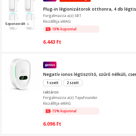
Plug-in légionizátorok otthonra, 4 db légt
Forgalmazza a(z)
SBT
Kiszállítja eMAG
Szp
onz
orált
-18% kuponnal
6.443
Ft
Negatív ionos légtisztító, szűrő nélküli, c
1 szett
2 szett
raktáron
Forgalmazza a(z)
TayuFounder
Kiszállítja eMAG
-15% kuponnal
6.096
Ft