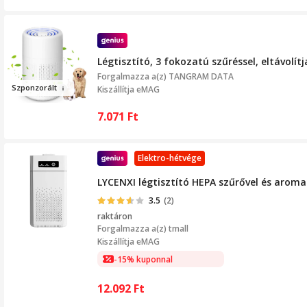
Légtisztító, 3 fokozatú szűréssel, eltávolít
Forgalmazza a(z)
TANGRAM DATA
Szponzo
rált
Kiszállítja eMAG
7.071
Ft
Elektro-hétvége
LYCENXI légtisztító HEPA szűrővel és aroma
3.5
(2)
raktáron
Forgalmazza a(z)
tmall
Kiszállítja eMAG
-15% kuponnal
12.092
Ft