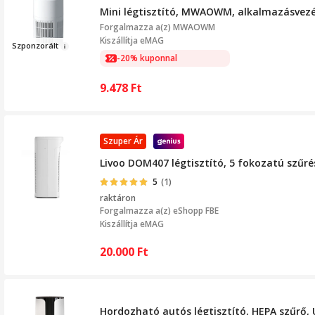
Mini légtisztító, MWAOWM, alkalmazásvezé
Forgalmazza a(z)
MWAOWM
Kiszállítja eMAG
Szp
onzorált
-20% kuponnal
9.478
Ft
Szuper Ár
Livoo DOM407 légtisztító, 5 fokozatú szűré
5
(1)
raktáron
Forgalmazza a(z)
eShopp FBE
Kiszállítja eMAG
20.000
Ft
Hordozható autós légtisztító, HEPA szűrő, U