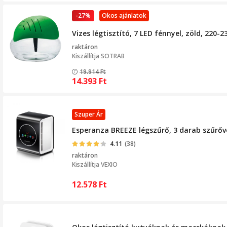
-27%
Okos ajánlatok
Vizes légtisztító, 7 LED fénnyel, zöld, 220-2
raktáron
Kiszállítja
SOTRAB
19.914
Ft
14.393
Ft
Szuper Ár
Esperanza BREEZE légszűrő, 3 darab szűrőve
4.11
(38)
raktáron
Kiszállítja
VEXIO
12.578
Ft