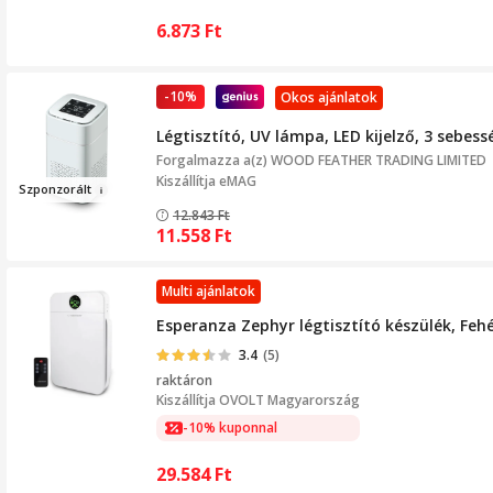
6.873
Ft
-10%
Okos ajánlatok
Légtisztító, UV lámpa, LED kijelző, 3 sebess
Forgalmazza a(z)
WOOD FEATHER TRADING LIMITED
Kiszállítja eMAG
Szponz
o
r
ált
12.843
Ft
11.558
Ft
Multi ajánlatok
Esperanza Zephyr légtisztító készülék, Feh
3.4
(5)
raktáron
Kiszállítja
OVOLT Magyarország
-10% kuponnal
29.584
Ft