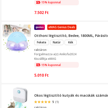
-15% kuponnal
7.502
Ft
eMAG Genius Deals
Otthoni légtisztító, Bedee, 1800ML, Párásí
Fekete
Natúr
Kék
raktáron
Forgalmazza a(z)
Aniksfa2024
Kiszállítja eMAG
-15% kuponnal
5.010
Ft
Okos légtisztító kutyák és macskák számára,
5
(1)
raktáron