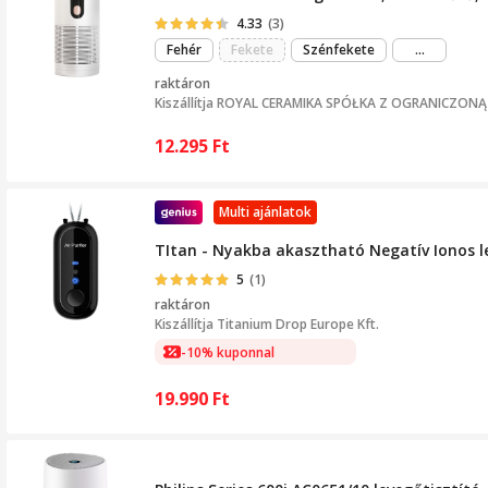
4.33
(3)
még
Fehér
Fekete
Szénfekete
...
több
raktáron
Kiszállítja
ROYAL CERAMIKA SPÓŁKA Z OGRANICZON
12.295
Ft
Multi ajánlatok
TItan - Nyakba akasztható Negatív Ionos le
5
(1)
raktáron
Kiszállítja
Titanium Drop Europe Kft.
-10% kuponnal
19.990
Ft