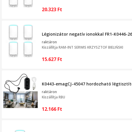
20.323
Ft
Légionizátor negatív ionokkal FR1-K0446-260
raktáron
Kiszállítja
RAM-INT SERWIS KRZYSZTOF BIELIŃSKI
15.627
Ft
K0443-emagCJ-45047 hordozható légtisztító, 
raktáron
Kiszállítja
RBU
12.166
Ft