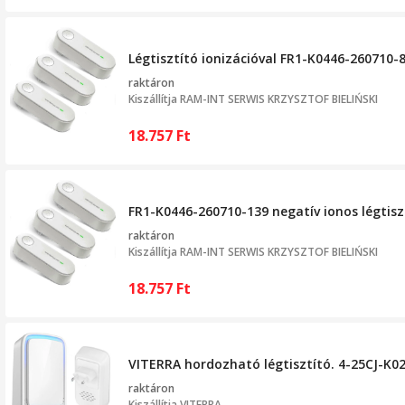
Légtisztító ionizációval FR1-K0446-260710-84
raktáron
Kiszállítja
RAM-INT SERWIS KRZYSZTOF BIELIŃSKI
18.757
Ft
FR1-K0446-260710-139 negatív ionos légtisztít
raktáron
Kiszállítja
RAM-INT SERWIS KRZYSZTOF BIELIŃSKI
18.757
Ft
VITERRA hordozható légtisztító. 4-25CJ-K02
raktáron
Kiszállítja
VITERRA