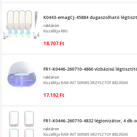
K0443-emagCJ-45884 dugaszolható légtisztító
raktáron
Kiszállítja
RBU
18.707
Ft
FR1-K0446-260710-4860 vízbázisú légtisztít
raktáron
Kiszállítja
RAM-INT SERWIS KRZYSZTOF BIELIŃSKI
17.192
Ft
FR1-K0446-260710-4832 légionizátor, 4 db-os
raktáron
Kiszállítja
RAM-INT SERWIS KRZYSZTOF BIELIŃSKI