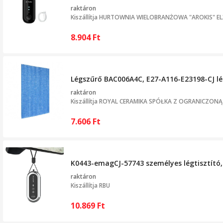
raktáron
Kiszállítja
HURTOWNIA WIELOBRANŻOWA "AROKIS" ELŻ
8.904
Ft
Légszűrő BAC006A4C, E27-A116-E23198-CJ lé
raktáron
Kiszállítja
ROYAL CERAMIKA SPÓŁKA Z OGRANICZON
7.606
Ft
K0443-emagCJ-57743 személyes légtisztító,
raktáron
Kiszállítja
RBU
10.869
Ft