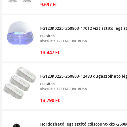
9.697
Ft
FG123K0225-260803-17012 víztisztító légtisz
raktáron
Kiszállítja
123 I MICHAŁ ROSA
13.447
Ft
FG123K0225-260803-12483 dugaszolható légtis
raktáron
Kiszállítja
123 I MICHAŁ ROSA
13.790
Ft
Hordozható légtisztító cdiscount-xkx-260804