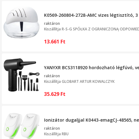
K0569-260804-2728-AMC vizes légtisztító, 3 
raktáron
Kiszállítja
R-S-G SPÓŁKA Z OGRANICZONĄ ODPOWIE
13.661
Ft
YANYXR BCS3118920 hordozható légfúvó, veze
raktáron
Kiszállítja
GLOBART ARTUR KOWALCZYK
35.629
Ft
Ionizátor dugaljjal K0443-emagCJ-48565, neg
raktáron
Kiszállítja
RBU