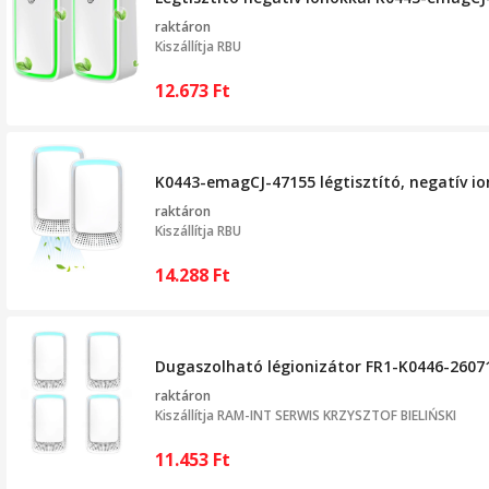
raktáron
Kiszállítja
RBU
12.673
Ft
K0443-emagCJ-47155 légtisztító, negatív io
raktáron
Kiszállítja
RBU
14.288
Ft
Dugaszolható légionizátor FR1-K0446-260710
raktáron
Kiszállítja
RAM-INT SERWIS KRZYSZTOF BIELIŃSKI
11.453
Ft