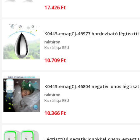
17.426
Ft
K0443-emagCJ-46977 hordozható légtisztító,
raktáron
Kiszállítja
RBU
10.709
Ft
K0443-emagCJ-46804 negatív ionos légtiszt
raktáron
Kiszállítja
RBU
10.366
Ft
Légtisztító negatív ionokkal K0443-emagCJ-4