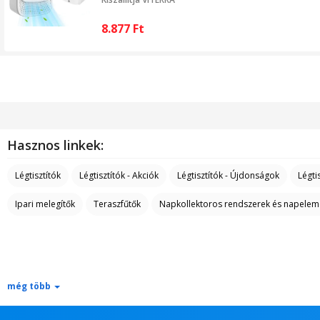
8.877
Ft
Hasznos linkek:
Légtisztítók
Légtisztítók - Akciók
Légtisztítók - Újdonságok
Légti
Ipari melegítők
Teraszfűtők
Napkollektoros rendszerek és napelem
még több