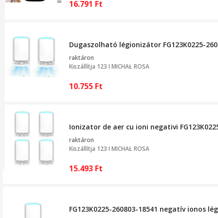
16.791
Ft
Dugaszolható légionizátor FG123K0225-26080
raktáron
Kiszállítja
123 I MICHAŁ ROSA
10.755
Ft
Ionizator de aer cu ioni negativi FG123K022
raktáron
Kiszállítja
123 I MICHAŁ ROSA
15.493
Ft
FG123K0225-260803-18541 negatív ionos légt