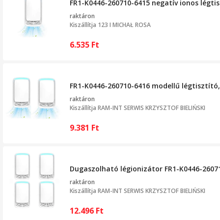
FR1-K0446-260710-6415 negatív ionos légtis
raktáron
Kiszállítja
123 I MICHAŁ ROSA
6.535
Ft
FR1-K0446-260710-6416 modellű légtisztító, 
raktáron
Kiszállítja
RAM-INT SERWIS KRZYSZTOF BIELIŃSKI
9.381
Ft
Dugaszolható légionizátor FR1-K0446-260710
raktáron
Kiszállítja
RAM-INT SERWIS KRZYSZTOF BIELIŃSKI
12.496
Ft