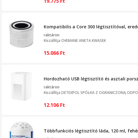
19.775
Ft
Kompatibilis a Core 300 légtisztítóval, ere
raktáron
Kiszállítja
CHEMANE ANETA KWASEK
15.066
Ft
Hordozható USB légtisztító és asztali pors
raktáron
Kiszállítja
DETEXPOL SPÓŁKA Z OGRANICZONĄ ODPO
12.106
Ft
Többfunkciós légtisztító láda, 120 ml, fehé