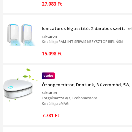
27.083
Ft
Ionizátoros légtisztító, 2 darabos szett, f
raktáron
Kiszállítja
RAM-INT SERWIS KRZYSZTOF BIELIŃSKI
15.098
Ft
Ózongenerátor, Dnntunk, 3 üzemmód, 5W, 10-
raktáron
Forgalmazza a(z)
Ecohomestore
Kiszállítja eMAG
7.781
Ft