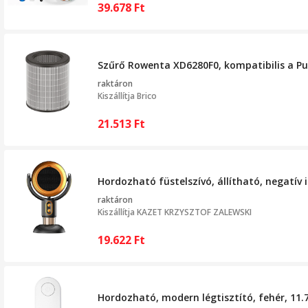
39.678
Ft
Szűrő Rowenta XD6280F0, kompatibilis a Pure
raktáron
Kiszállítja
Brico
21.513
Ft
Hordozható füstelszívó, állítható, negatív
raktáron
Kiszállítja
KAZET KRZYSZTOF ZALEWSKI
19.622
Ft
Hordozható, modern légtisztító, fehér, 11