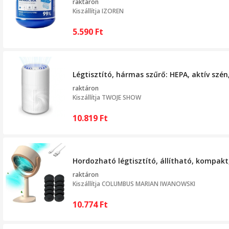
raktáron
Kiszállítja
IZOREN
5.590
Ft
Légtisztító, hármas szűrő: HEPA, aktív szén
raktáron
Kiszállítja
TWOJE SHOW
10.819
Ft
Hordozható légtisztító, állítható, kompak
raktáron
Kiszállítja
COLUMBUS MARIAN IWANOWSKI
10.774
Ft