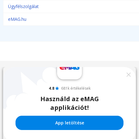
Ügyfélszolgálat
eMAG.hu
4.8
681k értékelések
Használd az eMAG
applikációt!
App letöltése