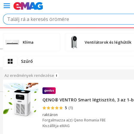
Klíma
Ventilátorok és léghűtők
Szűrő
Az eredmények rendezése
QENO® VENTRO Smart légtisztító, 3 az 1-ben
5
(1)
raktáron
Forgalmazza a(z)
Qeno Romania FBE
Kiszállítja eMAG