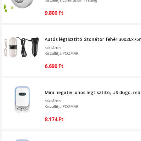
Kiszállítja
Lumifusion Trading
9.800
Ft
Autós légtisztító ózonátor fehér 30x26x7
raktáron
Kiszállítja
POZMAR
6.690
Ft
Mini negatív ionos légtisztító, US dugó, m
raktáron
Kiszállítja
POZMAR
8.174
Ft