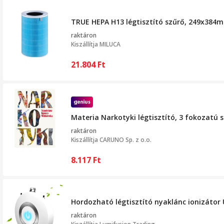
TRUE HEPA H13 légtisztító szűrő, 249x384m
raktáron
Kiszállítja
MILUCA
21.804
Ft
Materia Narkotyki légtisztító, 3 fokozatú 
raktáron
Kiszállítja
CARUNO Sp. z o.o.
8.117
Ft
Hordozható légtisztító nyaklánc ionizátor 
raktáron