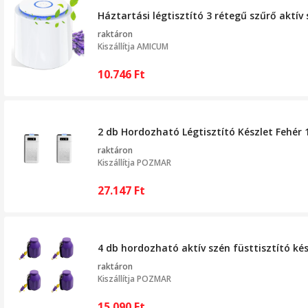
Háztartási légtisztító 3 rétegű szűrő aktí
raktáron
Kiszállítja
AMICUM
10.746
Ft
2 db Hordozható Légtisztító Készlet Fehér
raktáron
Kiszállítja
POZMAR
27.147
Ft
4 db hordozható aktív szén füsttisztító k
raktáron
Kiszállítja
POZMAR
15.090
Ft