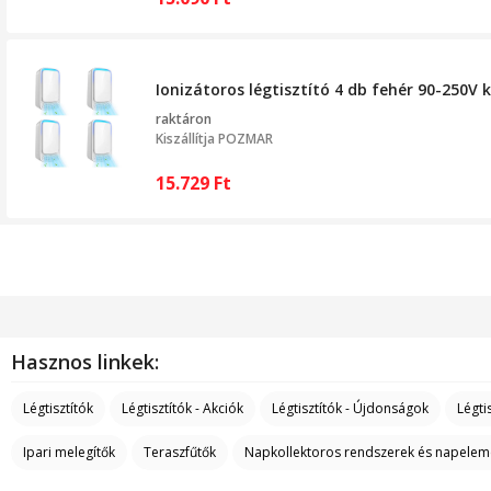
Ionizátoros légtisztító 4 db fehér 90-250
raktáron
Kiszállítja
POZMAR
15.729
Ft
Hasznos linkek:
Légtisztítók
Légtisztítók - Akciók
Légtisztítók - Újdonságok
Légti
Ipari melegítők
Teraszfűtők
Napkollektoros rendszerek és napelem