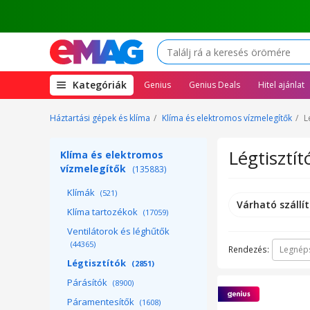
(open
Kategóriák
Genius
Genius Deals
Hitel ajánlat
megamenu)
Háztartási gépek és klíma
Klíma és elektromos vízmelegítők
L
Légtisztít
Klíma és elektromos
vízmelegítők
(135883)
Klímák
(521)
Várható szállít
Klíma tartozékok
(17059)
Ventilátorok és léghűtők
(44365)
Rendezés:
Legnép
Légtisztítók
(2851)
Párásítók
(8900)
Páramentesítők
(1608)