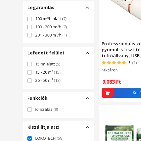
Légáramlás
100 m³/h alatt
(7)
100 - 200 m³/h
(7)
201 - 300 m³/h
(1)
Professzionális z
gyümölcs tisztító
Lefedett felület
töltőállvány, USB,
tökéletes ételfert
5
(1)
15 m² alatt
(5)
Gyümölcs, Zöldség
raktáron
15 - 20 m²
(15)
Modern
26 - 50 m²
(18)
9.083
Ft
Kos
Funkciók
Ionizálás
(9)
Kiszállítja a(z)
LOKOTECH
(58)