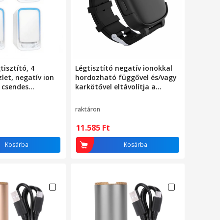
isztító, 4
Légtisztító negatív ionokkal
let, negatív ion
hordozható függővel és/vagy
 csendes
karkötővel eltávolítja a
 helyiségekbe,
cigarettafüstöt, az
allergéneket, a pollent és a
raktáron
PM2.5-öt szűrő nélkül
akkumulátorral és USB C
11.585
Ft
töltővel fekete
Kosárba
Kosárba