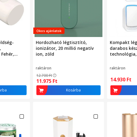
Okos ajánlatok
öldség-
Hordozható légtisztító,
Kompakt légt
,
ionizátor, 20 millió negatív
darabos kész
 Fehér,
ion, zöld
technológia,
őtlenítésre,
működés, kis
, Hús,
többszínű
raktáron
raktáron
12.700
Ft
14.930
Ft
11.975
Ft
árba
Kosárba