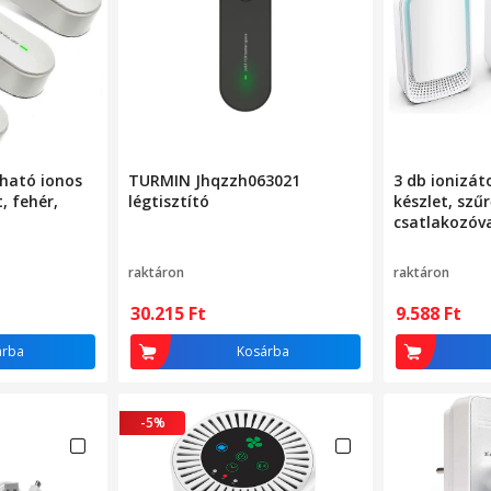
ható ionos
TURMIN Jhqzzh063021
3 db ionizát
t, fehér,
légtisztító
készlet, szűr
csatlakozóv
energiataka
raktáron
raktáron
30.215
Ft
9.588
Ft
árba
Kosárba
-5%