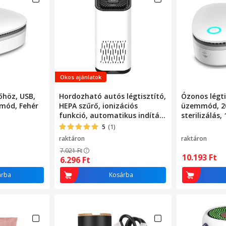
Okos ajánlatok
őhöz, USB,
Hordozható autós légtisztító,
Ózonos légti
mód, Fehér
HEPA szűrő, ionizációs
üzemmód, 20
funkció, automatikus indítás,
sterilizálás,
néma üzemmód, USB-C kábel,
11,5x4,3x11,
5
(1)
10 m³ lefedettség, cserélhető
raktáron
raktáron
szűrő, fehér
7.021
Ft
10.193
Ft
6.296
Ft
árba
Kosárba