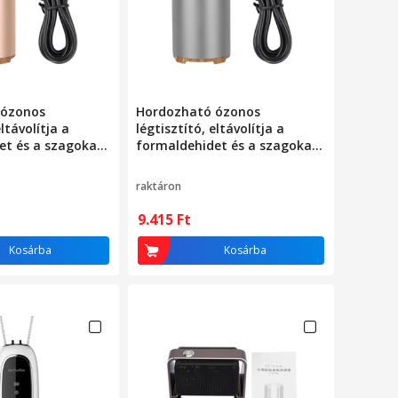
 ózonos
Hordozható ózonos
eltávolítja a
légtisztító, eltávolítja a
et és a szagokat,
formaldehidet és a szagokat,
30x15x10cm
raktáron
9.415
Ft
Kosárba
Kosárba