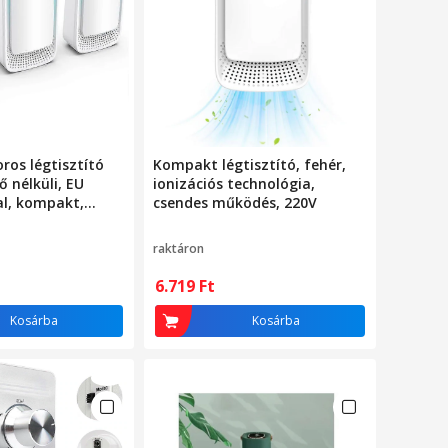
oros légtisztító
Kompakt légtisztító, fehér,
ő nélküli, EU
ionizációs technológia,
al, kompakt,
csendes működés, 220V
rékos
raktáron
6.719
Ft
Kosárba
Kosárba