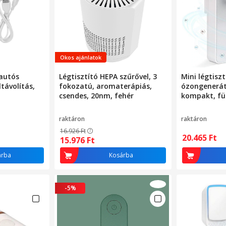
Okos ajánlatok
autós
Légtisztító HEPA szűrővel, 3
Mini légtiszt
ltávolítás,
fokozatú, aromaterápiás,
ózongenerát
csendes, 20nm, fehér
kompakt, fü
hálószobáb
raktáron
raktáron
16.926
Ft
20.465
Ft
15.976
Ft
árba
Kosárba
-5%