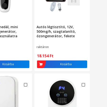
medál, mini
Autós légtisztító, 12V,
generátor,
500mg/h, szagtalanító,
asználatra
ózongenerátor, fekete
raktáron
18.154
Ft
Kosárba
Kosárba