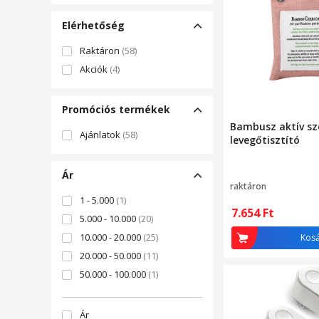
Elérhetőség
Raktáron
(58)
Akciók
(4)
Promóciós termékek
Bambusz aktív sz
Ajánlatok
(58)
levegőtisztító
Ár
raktáron
1 - 5.000
(1)
7.654
Ft
5.000 - 10.000
(20)
10.000 - 20.000
(25)
Kos
20.000 - 50.000
(11)
50.000 - 100.000
(1)
Ár