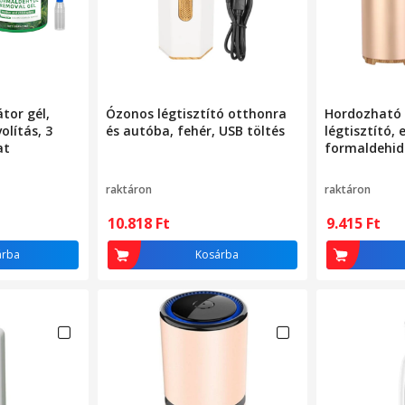
átor gél,
Ózonos légtisztító otthonra
Hordozható
olítás, 3
és autóba, fehér, USB töltés
légtisztító, 
at
formaldehid
30x15x10cm
raktáron
raktáron
10.818
Ft
9.415
Ft
árba
Kosárba