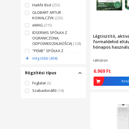
Hailife Bsd
(255)
GLOBART ARTUR
KOWALCZYK
(235)
eMAG
(215)
IDSERWIS SPÓŁKA Z
Légtisztító, aktiv
OGRANICZONĄ
formaldehid eltáv
ODPOWIEDZIALNOŚCIĄ
(128)
hónapos használ
"PEME" SPÓŁKA Z
OGRANICZONĄ
még több (404)
raktáron
ODPOWIEDZIALNOŚCIĄ
(107)
MB MARKETON
(80)
6.969
Ft
Rögzítési típus
XUPE GROUP
(79)
Kos
Foglalat
(2)
OVOLT Magyarország
(75)
Szabadonálló
(14)
PLENA NATURA KACPER
PUCHALSKI
(75)