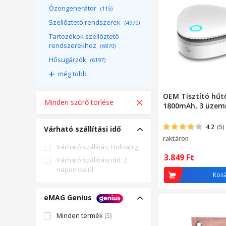
Ózongenerátor
(115)
Szellőztető rendszerek
(4970)
Tartozékok szellőztető
rendszerekhez
(6870)
Hősugárzók
(6197)
még több
OEM Tisztító hűt
Minden szűrő törlése
1800mAh, 3 üzem
4.2
(5)
Várható szállítási idő
raktáron
Várható szállítás: Holnapig
3.849
Ft
Várható szállítási idő: 2
napon belül
Kos
eMAG Genius
Minden termék
(5)