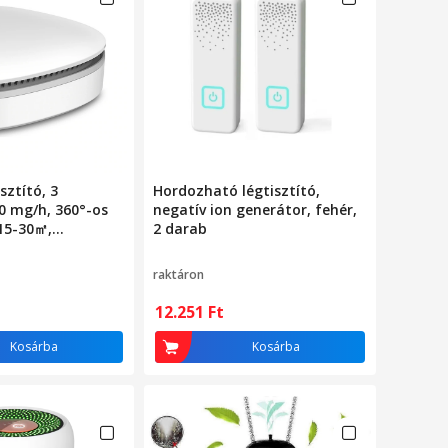
sztító, 3
Hordozható légtisztító,
 mg/h, 360°-os
negatív ion generátor, fehér,
 15-30㎡,
2 darab
5 cm, fehér
raktáron
12.251
Ft
Kosárba
Kosárba