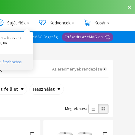
Saját fiók
Kedvencek
Kosár
eMAG Segítség
Értékesíts az eMAG-on!
lni a Kedvenc
l, ha
a(z) LOKOTECH
k létrehozása
k
Az eredmények rendezése
t felület
Használat
Megtekintés: