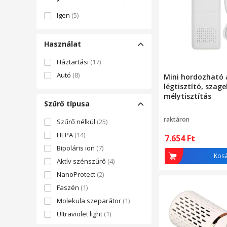
Igen
(5)
Használat
Háztartási
(17)
Autó
(8)
Mini hordozható 
légtisztító, szage
mélytisztítás
Szűrő típusa
raktáron
Szűrő nélkül
(25)
HEPA
(14)
7.654
Ft
Bipoláris ion
(7)
Kos
Aktív szénszűrő
(4)
NanoProtect
(2)
Faszén
(1)
Molekula szeparátor
(1)
Ultraviolet light
(1)