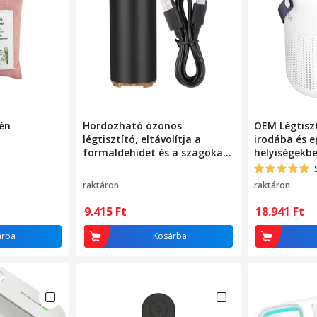
én
Hordozható ózonos
OEM Légtisz
légtisztító, eltávolítja a
irodába és 
formaldehidet és a szagokat,
helyiségekbe,
30x15x10cm
új 2023-as m
csendes, aká
raktáron
raktáron
négyzetmét
lefedettségg
9.415
Ft
18.941
Ft
könnyen has
be-/kikapcso
árba
Kosárba
teljesítmény