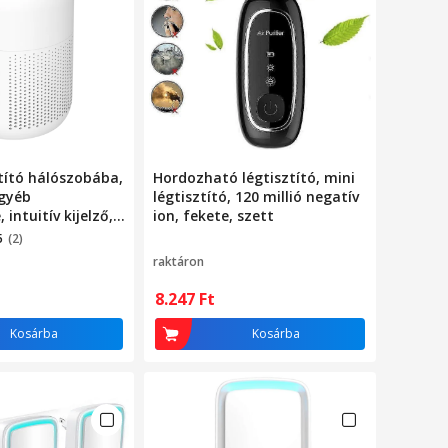
tító hálószobába,
Hordozható légtisztító, mini
egyéb
légtisztító, 120 millió negatív
 intuitív kijelző,
ion, fekete, szett
odell, nagyon
5
(2)
r 20
raktáron
eres
el, negatív ionok,
8.247
Ft
ználható,
ló gomb, 3
Kosárba
Kosárba
szint