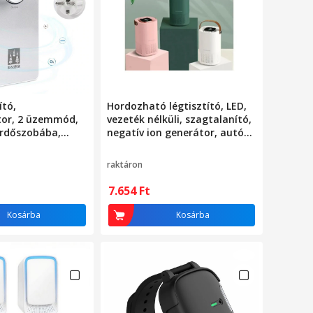
ító,
Hordozható légtisztító, LED,
or, 2 üzemmód,
vezeték nélküli, szagtalanító,
rdőszobába,
negatív ion generátor, autóba
a
és otthonra
raktáron
7.654
Ft
Kosárba
Kosárba