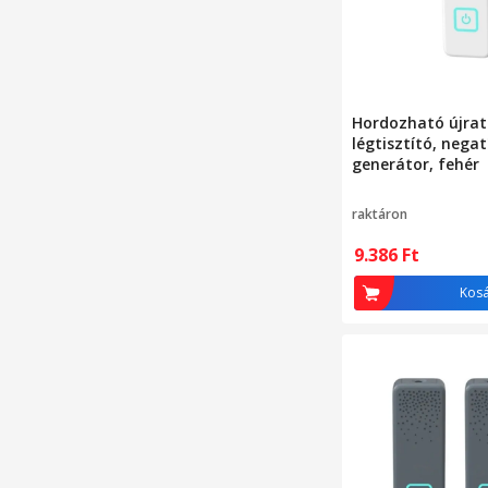
Hordozható újrat
légtisztító, negat
generátor, fehér
raktáron
9.386
Ft
Kos