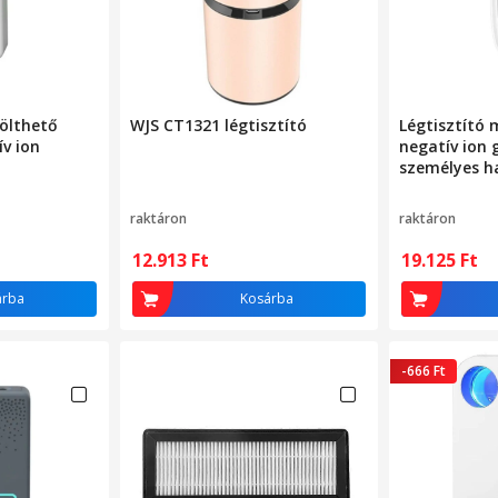
ölthető
WJS CT1321 légtisztító
Légtisztító 
ív ion
negatív ion 
személyes h
raktáron
raktáron
12.913
Ft
19.125
Ft
árba
Kosárba
-666 Ft