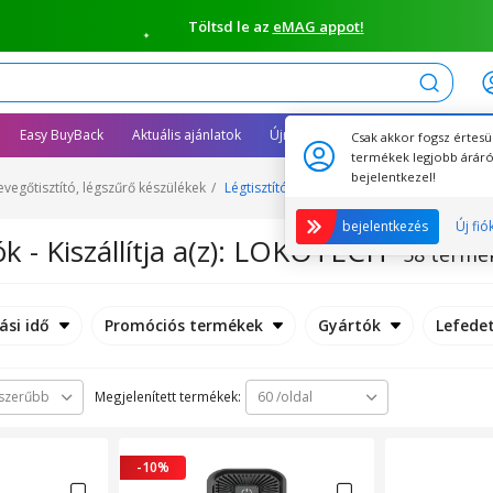
Töltsd le az
eMAG appot!
Keresés
Easy BuyBack
Aktuális ajánlatok
Újracsomagolt termékek
Csak akkor fogsz értesü
termékek legjobb áráró
bejelentkezel!
evegőtisztító, légszűrő készülékek
Légtisztítók
Légtisztítók : Forgalmazza 
bejelentkezés
Új fió
ók - Kiszállítja a(z): LOKOTECH
58 termé
ási idő
Promóciós termékek
Gyártók
Lefedet
Megjelenített termékek:
szerűbb
60 /oldal
-10%