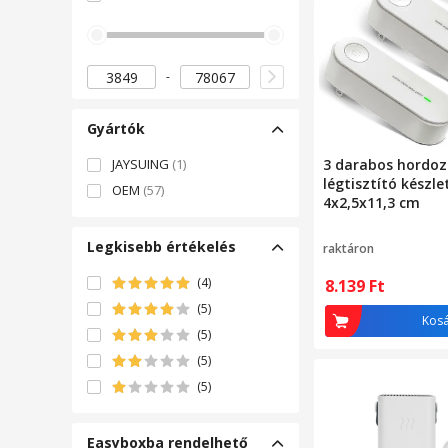
Gyártók
JAYSUING
(1)
3 darabos hordoz
légtisztító készle
OEM
(57)
4x2,5x11,3 cm
Legkisebb értékelés
raktáron
(4)
8.139
Ft
(5)
Kos
(5)
(5)
(5)
Easyboxba rendelhető