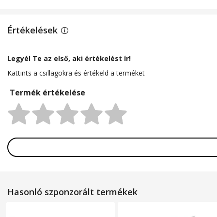
TELJESÍTMÉNYADATOK
Értékelések
Energiahatékonysági osztály
Legyél Te az első, aki értékelést ír!
Napi energiafogyasztás
Kattints a csillagokra és értékeld a terméket
Évi energiafogyasztás
Termék értékelése
Tulajdonság
Rating:
MÉRETEK
Magasság
Szélesség
Hasonló szponzorált termékek