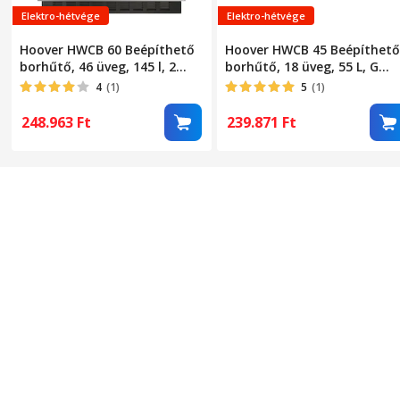
Elektro-hétvége
Elektro-hétvége
Hoover HWCB 60 Beépíthető
Hoover HWCB 45 Beépíthető
borhűtő, 46 üveg, 145 l, 2
borhűtő, 18 üveg, 55 L, G
hűtési zóna, LED, G
energiaosztály, 45 cm,
4
(1)
5
(1)
energiaosztály, 60 cm,
Fekete
Fekete
248.963
Ft
239.871
Ft