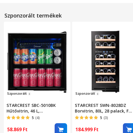
Szponzorált termékek
Szponzo
rált
Szpon
z
orált
STARCREST SBC-5010BK
STARCREST SWN-8028DZ
Hűtővitrin, 46 L,
Borvitrin, 80L, 28 palack, F
Hőmérsékletszabályozás,
osztály, Bükkfa polcok,
5
(4)
5
(3)
Üvegajtó, Magasság 48, 8
Elektronikus vezérlés, Kijelz
cm, Fekete
2 hűtőzóna, LED belső
58.869
Ft
184.999
Ft