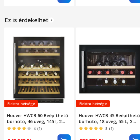
világítás, Magasság 85,5 cm
Szélesség 38 cm, Fekete
Ez is érdekelhet
Elektro-hétvége
Elektro-hétvége
Hoover HWCB 60 Beépíthető
Hoover HWCB 45 Beépíthető
borhűtő, 46 üveg, 145 l, 2
borhűtő, 18 üveg, 55 L, G
hűtési zóna, LED, G
energiaosztály, 45 cm,
4
(1)
5
(1)
energiaosztály, 60 cm,
Fekete
Fekete