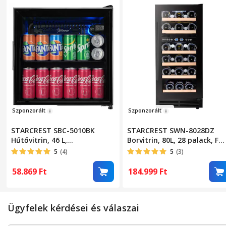
Szponz
o
r
ált
Szponz
o
r
ált
STARCREST SBC-5010BK
STARCREST SWN-8028DZ
Hűtővitrin, 46 L,
Borvitrin, 80L, 28 palack, F
Hőmérsékletszabályozás,
osztály, Bükkfa polcok,
5
(4)
5
(3)
Üvegajtó, Magasság 48, 8
Elektronikus vezérlés, Kijelz
cm, Fekete
2 hűtőzóna, LED belső
58.869
Ft
184.999
Ft
világítás, Magasság 85,5 cm
Szélesség 38 cm, Fekete
Ügyfelek kérdései és válaszai