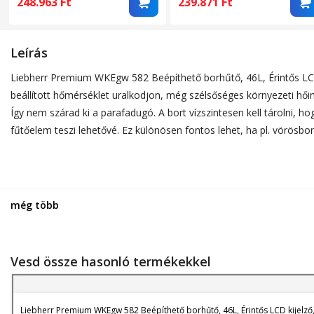
248.963
Ft
239.871
Ft
Leírás
Liebherr Premium WKEgw 582 Beépíthető borhűtő, 46L, Érintős LCD k
beállított hőmérséklet uralkodjon, még szélsőséges környezeti hői
Így nem szárad ki a parafadugó. A bort vízszintesen kell tárolni,
fűtőelem teszi lehetővé. Ez különösen fontos lehet, ha pl. vörösbor
még több
Vesd össze hasonló termékekkel
Liebherr Premium WKEgw 582 Beépíthető borhűtő, 46L, Érintős LCD kijelző