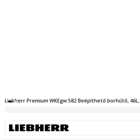
Liebherr Premium WKEgw 582 Beépíthető borhűtő, 46L, É