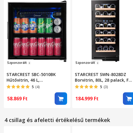
Szpo
nzor
ált
Szpo
nzorá
lt
STARCREST SBC-5010BK
STARCREST SWN-8028DZ
Hűtővitrin, 46 L,
Borvitrin, 80L, 28 palack, F
Hőmérsékletszabályozás,
osztály, Bükkfa polcok,
5
(4)
5
(3)
Üvegajtó, Magasság 48, 8
Elektronikus vezérlés, Kijelz
cm, Fekete
2 hűtőzóna, LED belső
58.869
Ft
184.999
Ft
világítás, Magasság 85,5 cm
Szélesség 38 cm, Fekete
4 csillag és afeletti értékelésű termékek