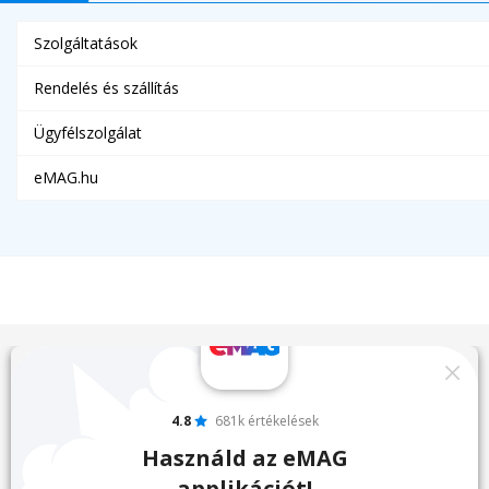
Szolgáltatások
Rendelés és szállítás
Ügyfélszolgálat
eMAG.hu
4.8
681k értékelések
Használd az eMAG
applikációt!