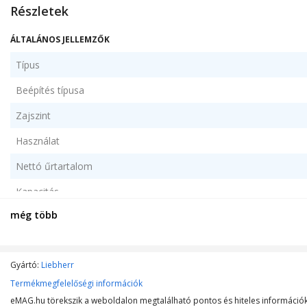
Részletek
ÁLTALÁNOS JELLEMZŐK
Típus
Beépítés típusa
Zajszint
Használat
Nettó űrtartalom
Kapacitás
még több
Ajtók száma
Ajtó nyítása
Gyártó:
Liebherr
Polcok anyaga
Termékmegfelelőségi információk
Szín
eMAG.hu törekszik a weboldalon megtalálható pontos és hiteles információk 