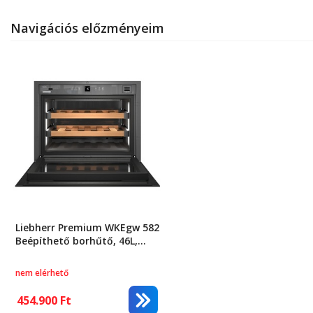
Navigációs előzményeim
Liebherr Premium WKEgw 582
Beépíthető borhűtő, 46L,
Érintős LCD kijelző, A+
energiaosztály, 18 Bordeaux
nem elérhető
üveg
454.900
Ft