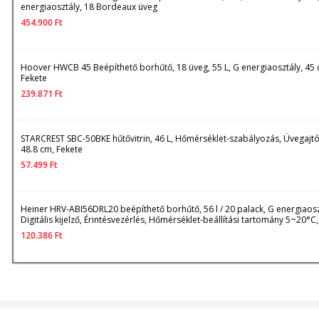
energiaosztály, 18 Bordeaux üveg
454.900
Ft
Hoover HWCB 45 Beépíthető borhűtő, 18 üveg, 55 L, G energiaosztály, 45 
Fekete
239.871
Ft
STARCREST SBC-50BKE hűtővitrin, 46 L, Hőmérséklet-szabályozás, Üvegajtó
48.8 cm, Fekete
57.499
Ft
Heiner HRV-ABI56DRL20 beépíthető borhűtő, 56 l / 20 palack, G energiaosz
Digitális kijelző, Érintésvezérlés, Hőmérséklet-beállítási tartomány 5~20°C
világítás, 5 fa polc, Megfordítható ajtó, Dupla üvegezésű ajtó, Fekete
120.386
Ft