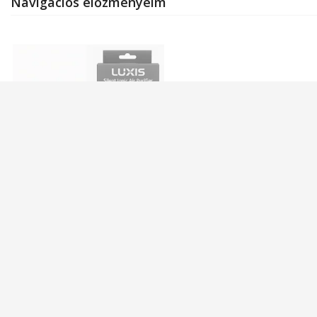
Navigációs előzményeim
LUXIS csendes ionos
légtisztító semlegesíti a
szagokat, kompakt, csendes
raktáron
4.990
Ft