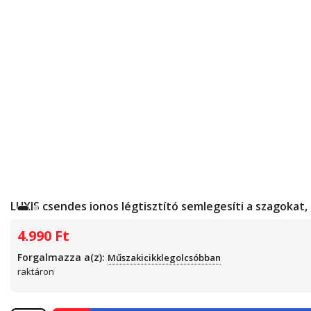
LUXIS csendes ionos légtisztító semlegesíti a szagokat
4.990
Ft
Forgalmazza a(z):
Műszakicikklegolcsóbban
raktáron