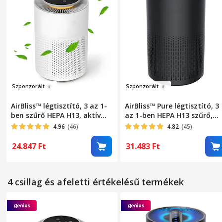
Szpon
zorált
Sz
ponzorált
AirBliss™ légtisztító, 3 az 1-
AirBliss™ Pure légtisztító, 3
ben szűrő HEPA H13, aktív
az 1-ben HEPA H13 szűrő,
szén, előszűrő, por elleni,
aktív szén, előszűrő,
4.96
(46)
4.82
(45)
antibakteriális,
pormentesítő,
hangulatvilágítás,
antibakteriális, ózonmente
24.847
Ft
31.483
Ft
érintőképernyő, 3 üzemmód,
4 hangulatvilágítás,
alvó mód, automata mód,
érintőképernyő, 4 működési
időzítő, automatikus
mód, alvó üzemmód, 4/8/12
4 csillag és afeletti értékelésű termékek
kikapcsolás, hordozható,
órás időzítő, hordozható,
csendes, fehér
csendes, fekete