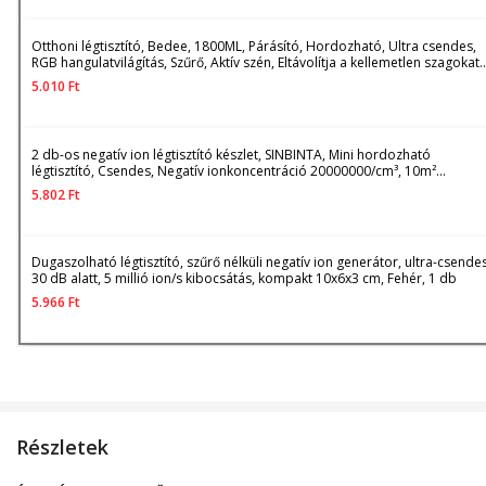
Otthoni légtisztító, Bedee, 1800ML, Párásító, Hordozható, Ultra csendes,
RGB hangulatvilágítás, Szűrő, Aktív szén, Eltávolítja a kellemetlen szagokat,
Elpusztítja a baktériumokat, Otthonra, Irodába, Nappaliba, Hálószobába,
5.010
Ft
Babaszobába, Autóba, Kék
2 db-os negatív ion légtisztító készlet, SINBINTA, Mini hordozható
légtisztító, Csendes, Negatív ionkoncentráció 20000000/cm³, 10m²
lefedettség, Otthoni, irodai használatra por, állati szőr, pollen, füst és
5.802
Ft
szagok ellen, ABS, 118*36*42mm, Fehér
Dugaszolható légtisztító, szűrő nélküli negatív ion generátor, ultra-csende
30 dB alatt, 5 millió ion/s kibocsátás, kompakt 10x6x3 cm, Fehér, 1 db
5.966
Ft
Részletek