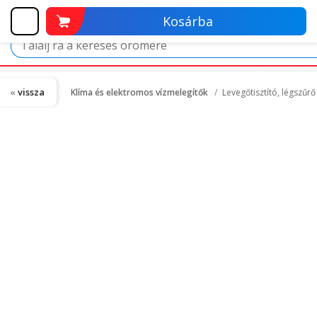
Kosárba
vissza
Klíma és elektromos vízmelegítők
Levegőtisztító, légszűr