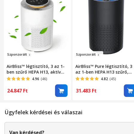
Sz
pon
zor
ált
Szpo
nzo
rált
AirBliss™ légtisztító, 3 az 1-
AirBliss™ Pure légtisztító, 3
ben szűrő HEPA H13, aktív
az 1-ben HEPA H13 szűrő,
szén, előszűrő, por elleni,
aktív szén, előszűrő,
4.96
(46)
4.82
(45)
antibakteriális,
pormentesítő,
hangulatvilágítás,
antibakteriális, ózonmente
24.847
Ft
31.483
Ft
érintőképernyő, 3 üzemmód,
4 hangulatvilágítás,
alvó mód, automata mód,
érintőképernyő, 4 működési
időzítő, automatikus
mód, alvó üzemmód, 4/8/12
Ügyfelek kérdései és válaszai
kikapcsolás, hordozható,
órás időzítő, hordozható,
csendes, fehér
csendes, fekete
Van kérdésed?