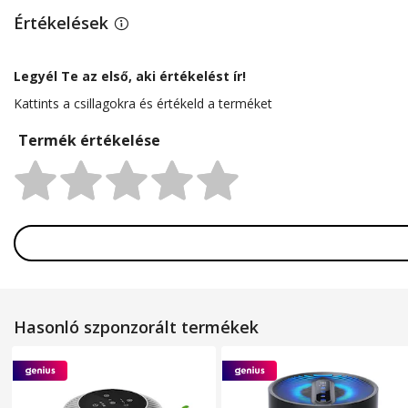
mód, alvó üzemmód, 4/8/12
Értékelések
órás időzítő, hordozható,
csendes, fekete
Legyél Te az első, aki értékelést ír!
Kattints a csillagokra és értékeld a terméket
Termék értékelése
Rating:
Hasonló szponzorált termékek