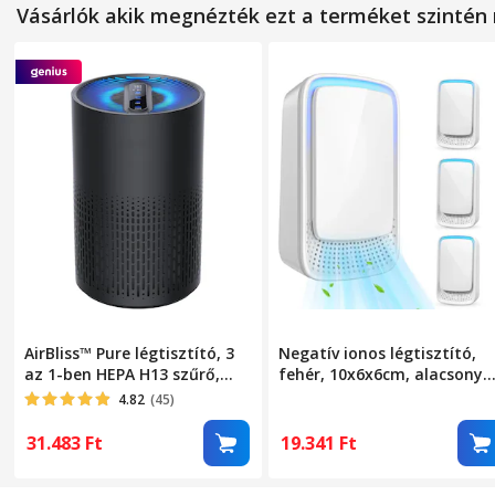
Vásárlók akik megnézték ezt a terméket szinté
Tápfeszültség
Sebesség fokozatok
Légáramlás
Vezérlőpanel típusa
Zajszint
WiFi
MÉRETEK
Magasság
AirBliss™ Pure légtisztító, 3
Negatív ionos légtisztító,
az 1-ben HEPA H13 szűrő,
fehér, 10x6x6cm, alacsony
Szélesség
aktív szén, előszűrő,
fogyasztás, csendes
4.82
(45)
pormentesítő,
Hosszúság
antibakteriális, ózonmentes,
31.483
Ft
19.341
Ft
4 hangulatvilágítás,
Súly
érintőképernyő, 4 működési