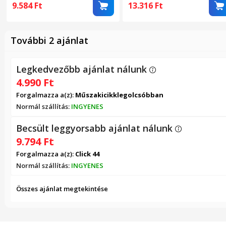
interfész, csendes, fekete
és autóba, hatékony szűrés
9.584
Ft
13.316
Ft
és modern design
További 2 ajánlat
Legkedvezőbb ajánlat nálunk
4.990
Ft
Forgalmazza a(z):
Műszakicikklegolcsóbban
Normál szállítás:
INGYENES
Becsült leggyorsabb ajánlat nálunk
9.794
Ft
Forgalmazza a(z):
Click 44
Normál szállítás:
INGYENES
Összes ajánlat megtekintése