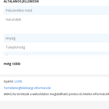
ÁLTALÁNOS JELLEMZŐK
Felszerelési mód
Használat
Anyag
Tulajdonság
Csomag tartalma
még több
Szín
Gyártó:
LUXIS
MŰSZAKI JELLEMZŐK
Termékmegfelelőségi információk
eMAG.hu törekszik a weboldalon megtalálható pontos és hiteles információk 
Szűrő típusa
Lefedett felület