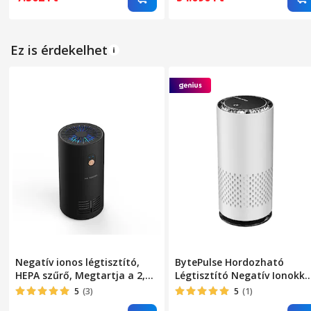
fehér
Ez is érdekelhet
Negatív ionos légtisztító,
BytePulse Hordozható
HEPA szűrő, Megtartja a 2,5
Légtisztító Negatív Ionokka
PM részecskéket, eltávolítja
és Aromával, USB Type C,
5
(3)
5
(1)
a szagokat és a füstöt, USB
csendes, kompakt, irodába