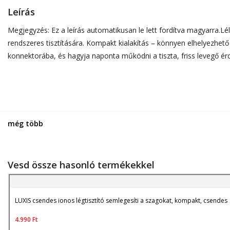
Leírás
Megjegyzés: Ez a leírás automatikusan le lett fordítva magyarra.L
rendszeres tisztítására. Kompakt kialakítás – könnyen elhelyezhet
konnektorába, és hagyja naponta működni a tiszta, friss levegő é
még több
Vesd össze hasonló termékekkel
LUXIS csendes ionos légtisztító semlegesíti a szagokat, kompakt, csendes
4.990
Ft